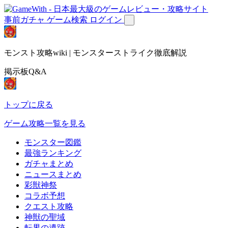
事前ガチャ
ゲーム検索
ログイン
モンスト攻略wiki | モンスターストライク徹底解説
掲示板Q&A
トップに戻る
ゲーム攻略一覧を見る
モンスター図鑑
最強ランキング
ガチャまとめ
ニュースまとめ
彩獣神祭
コラボ予想
クエスト攻略
神獣の聖域
転界の遺跡