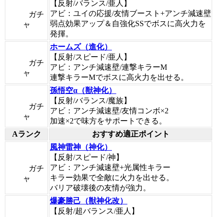
【反射/バランス/亜人】
アビ：ユイの応援/友情ブースト+アンチ減速壁
ガチ
弱点効果アップ＆自強化SSでボスに高火力を
ャ
発揮。
ホームズ（進化）
【反射/スピード/亜人】
ガチ
アビ：アンチ減速壁/連撃キラーM
ャ
連撃キラーMでボスに高火力を出せる。
孫悟空α（獣神化）
【反射/バランス/魔族】
ガチ
アビ：アンチ減速壁/友情コンボ×2
ャ
加速×2で味方をサポートできる。
Aランク
おすすめ適正ポイント
風神雷神（神化）
【反射/スピード/神】
アビ：アンチ減速壁+光属性キラー
ガチ
キラー効果で全敵に火力を出せる。
ャ
バリア破壊後の友情が強力。
爆豪勝己（獣神化改）
【反射/超バランス/亜人】