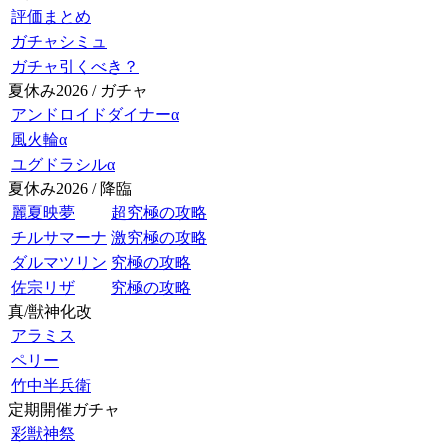
評価まとめ
ガチャシミュ
ガチャ引くべき？
夏休み2026 / ガチャ
アンドロイドダイナーα
風火輪α
ユグドラシルα
夏休み2026 / 降臨
麗夏映夢
超究極の攻略
チルサマーナ
激究極の攻略
ダルマツリン
究極の攻略
佐宗リザ
究極の攻略
真/獣神化改
アラミス
ペリー
竹中半兵衛
定期開催ガチャ
彩獣神祭