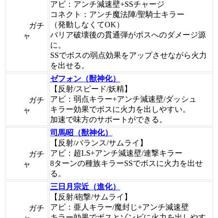
アビ：アンチ減速壁+SSチャージ
コネクト：アンチ魔法陣/聖騎士キラー
（発動しなくてOK）
ガチ
バリア破壊後の貫通弾がボスへのダメージ源
ャ
に。
SSでボスの弱点効果をアップさせながら火力
を出せる。
ゼフォン（獣神化）
【反射/スピード/妖精】
アビ：弱点キラー+アンチ減速壁/ダッシュ
ガチ
キラー効果でボスに火力を出しやすい。
ャ
加速で味方のサポートができる。
司馬昭（獣神化）
【反射/バランス/サムライ】
アビ：超LS+アンチ減速壁/連撃キラー
ガチ
8ターンの種族キラーSSでボスに火力を出せ
ャ
る。
三日月宗近（進化）
【反射/砲撃/サムライ】
アビ：亜人キラー/魔封じ+アンチ減速壁
ガチ
キラー効果でボスとゾンビに火力を出しやす