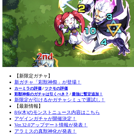
【新限定ガチャ】
新ガチャ「彩獣神祭」が登場！
カーミラの評価
/
ツクモの評価
彩獣神祭のガチャは引くべき？
/
最強に暫定追加！
新限定が引けるかガチャシミュで運試し！
【最新情報】
8/6(木)のモンストニュース内容はこちら
アゲインガチャが開催決定！
Ver.32.0アップデート情報が発表！
アラミスの真獣神化が発表！