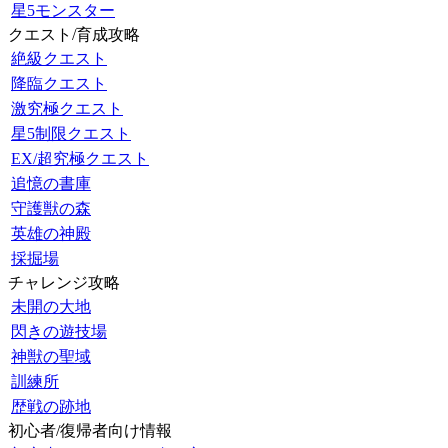
星5モンスター
クエスト/育成攻略
絶級クエスト
降臨クエスト
激究極クエスト
星5制限クエスト
EX/超究極クエスト
追憶の書庫
守護獣の森
英雄の神殿
採掘場
チャレンジ攻略
未開の大地
閃きの遊技場
神獣の聖域
訓練所
歴戦の跡地
初心者/復帰者向け情報