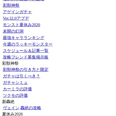
彩獣神祭
アゲインガチャ
Ver.32.0アプデ
モンスト夏休み2026
未開の幻洞
最強キャラランキング
今週のラッキーモンスター
スケジュール＆記事一覧
攻略フレンド募集掲示板
彩獣神祭
彩獣神祭の引き方と限定
ガチャは引くべき？
ガチャシミュ
カーミラの評価
ツクモの評価
新轟絶
ヴェイン
轟絶の攻略
夏休み2026