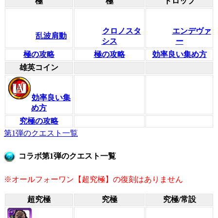
極
極
ドロップ
クロノスタ
エンデヴァ
乱波肩動
シス
ー
極の攻略
極の攻略
効率良い集め方
雄英コイン
効率良い集
め方
究極の攻略
第1弾のクエスト一覧
コラボ第1弾のクエスト一覧
※オールフォーワン【超究極】の復刻はありません
超究極
究極
究極/常設