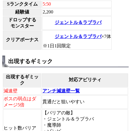
Sランクタイム
5:50
経験値
2,200
ドロップする
ジェントル＆ラブラバ
モンスター
ジェントル＆ラブラバ
×7体
クリアボーナス
※1日1回限定
出現するギミック
出現するギミッ
対応アビリティ
ク
減速壁
アンチ減速壁一覧
ボスの弱点はダ
貫通だと狙いやすい
メージ5倍
【バリアの敵】
・ジェントル＆ラブラバ
・魔導師
ヒット数バリア