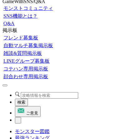
GameWithSNS/Q&A
モンストコミュニティ
SNS機能とは？
Q&A
掲示板
フレンド募集板
自動マルチ募集掲示板
雑談&質問掲示板
LINEグループ募集板
コテハン専用掲示板
顔合わせ専用掲示板
検索
ご意見
モンスター図鑑
最強ランキング