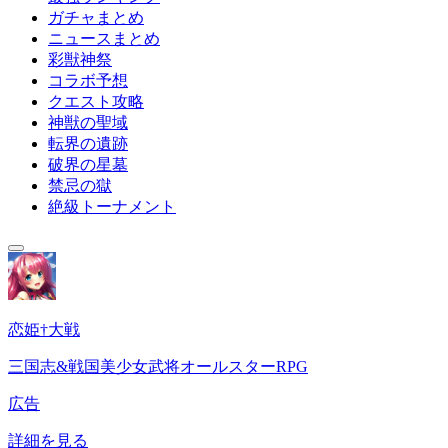
ガチャまとめ
ニュースまとめ
彩獣神祭
コラボ予想
クエスト攻略
神獣の聖域
転界の遺跡
破界の星墓
禁忌の獄
絶級トーナメント
恋姫†大戦
三国志&戦国美少女武将オールスターRPG
広告
詳細を見る