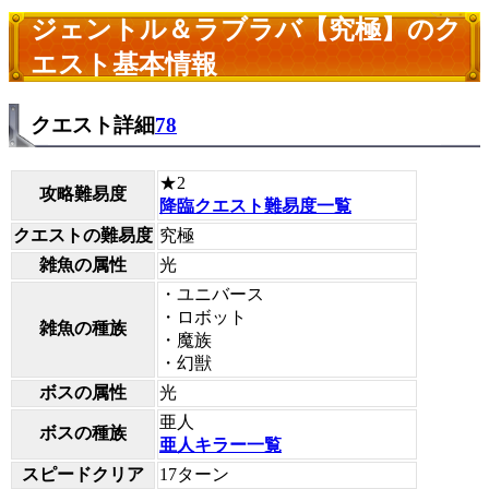
ジェントル＆ラブラバ【究極】のク
エスト基本情報
クエスト詳細
78
★2
攻略難易度
降臨クエスト難易度一覧
クエストの難易度
究極
雑魚の属性
光
・ユニバース
・ロボット
雑魚の種族
・魔族
・幻獣
ボスの属性
光
亜人
ボスの種族
亜人キラー一覧
スピードクリア
17ターン