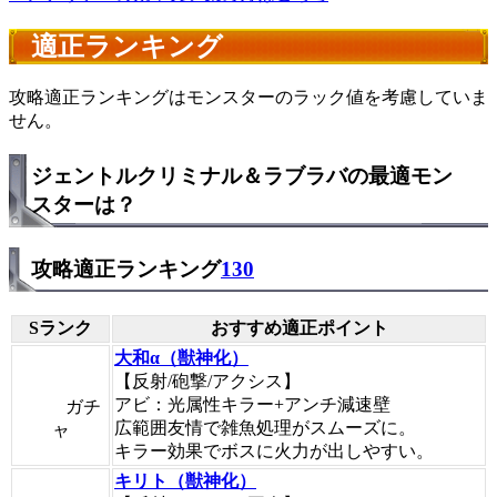
適正ランキング
攻略適正ランキングはモンスターのラック値を考慮していま
せん。
ジェントルクリミナル＆ラブラバの最適モン
スターは？
攻略適正ランキング
130
Sランク
おすすめ適正ポイント
大和α（獣神化）
【反射/砲撃/アクシス】
アビ：光属性キラー+アンチ減速壁
ガチ
広範囲友情で雑魚処理がスムーズに。
ャ
キラー効果でボスに火力が出しやすい。
キリト（獣神化）