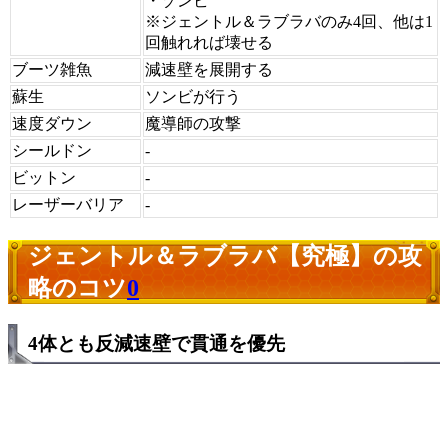
・ゾンビ
※ジェントル＆ラブラバのみ4回、他は1
回触れれば壊せる
ブーツ雑魚
減速壁を展開する
蘇生
ソンビが行う
速度ダウン
魔導師の攻撃
シールドン
-
ビットン
-
レーザーバリア
-
ジェントル＆ラブラバ【究極】の攻
略のコツ
0
4体とも反減速壁で貫通を優先