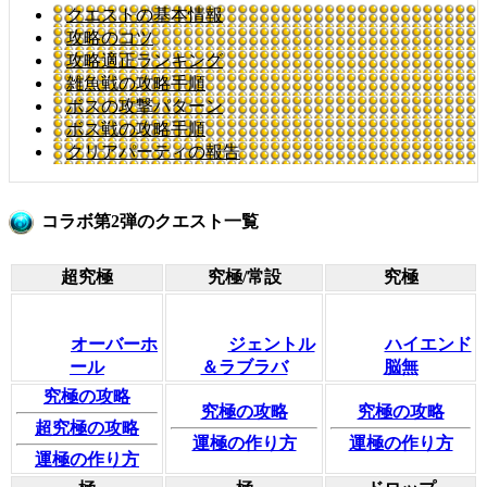
クエストの基本情報
攻略のコツ
攻略適正ランキング
雑魚戦の攻略手順
ボスの攻撃パターン
ボス戦の攻略手順
クリアパーティの報告
コラボ第2弾のクエスト一覧
超究極
究極/常設
究極
オーバーホ
ジェントル
ハイエンド
ール
＆ラブラバ
脳無
究極の攻略
究極の攻略
究極の攻略
超究極の攻略
運極の作り方
運極の作り方
運極の作り方