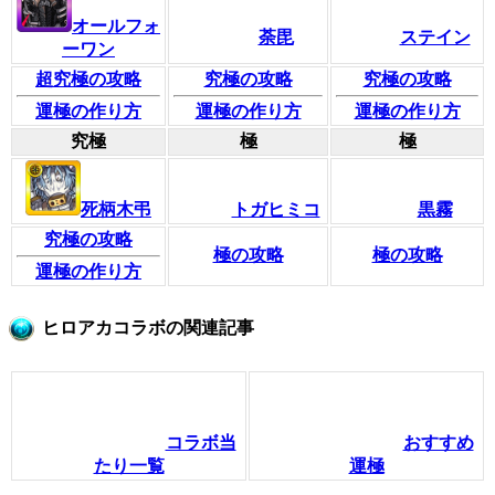
オールフォ
荼毘
ステイン
ーワン
超究極の攻略
究極の攻略
究極の攻略
運極の作り方
運極の作り方
運極の作り方
究極
極
極
死柄木弔
トガヒミコ
黒霧
究極の攻略
極の攻略
極の攻略
運極の作り方
ヒロアカコラボの関連記事
コラボ当
おすすめ
たり一覧
運極