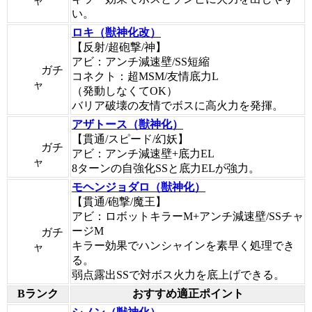
ャ
い。
ロキ（獣神化改）
【反射/超砲撃/神】
アビ：アンチ減速壁/SS短縮
ガチ
コネクト：超MSM/友情底力L
ャ
（発動しなくてOK）
バリア破壊の友情でボスに高火力を発揮。
アザトース（獣神化）
【貫通/スピード/幻妖】
ガチ
アビ：アンチ減速壁+底力EL
ャ
8ターンの自強化SSと底力ELが強力。
モヘンジョダロ（獣神化）
【貫通/砲撃/魔王】
アビ：ロボットキラーM+アンチ減速壁/SSチャ
ージM
ガチ
キラー効果でハンシャインを素早く処理でき
ャ
る。
弱点露出SSで対ボス火力を底上げできる。
Bランク
おすすめ適正ポイント