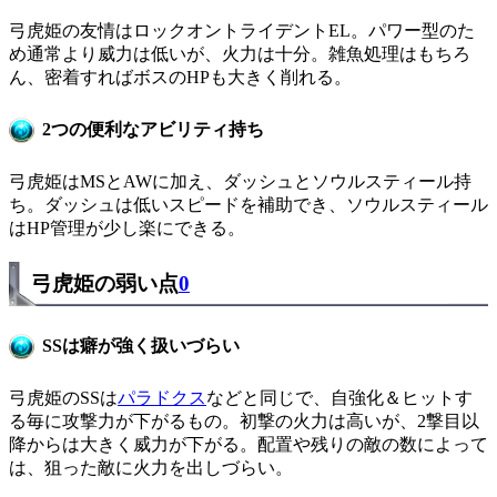
弓虎姫の友情はロックオントライデントEL。パワー型のた
め通常より威力は低いが、火力は十分。雑魚処理はもちろ
ん、密着すればボスのHPも大きく削れる。
2つの便利なアビリティ持ち
弓虎姫はMSとAWに加え、ダッシュとソウルスティール持
ち。ダッシュは低いスピードを補助でき、ソウルスティール
はHP管理が少し楽にできる。
弓虎姫の弱い点
0
SSは癖が強く扱いづらい
弓虎姫のSSは
パラドクス
などと同じで、自強化＆ヒットす
る毎に攻撃力が下がるもの。初撃の火力は高いが、2撃目以
降からは大きく威力が下がる。配置や残りの敵の数によって
は、狙った敵に火力を出しづらい。