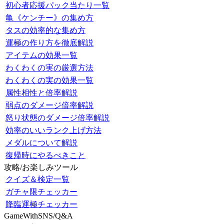
初心者応援パック当たり一覧
亀《ケンチー》の集め方
タスの効率的な集め方
運極の作り方を徹底解説
アイテムの効果一覧
わくわくの実の厳選方法
わくわくの実の効果一覧
属性相性と倍率解説
弱点のダメージ倍率解説
怒り状態のダメージ倍率解説
効率のいいランク上げ方法
メダルについて解説
復帰時にやるべきこと
攻略/お楽しみツール
クイズ＆検定一覧
ガチャ限チェッカー
降臨運極チェッカー
GameWithSNS/Q&A