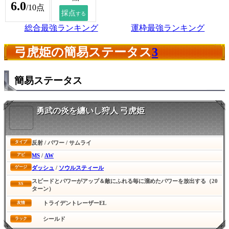
6.0
/10点
総合最強ランキング
運枠最強ランキング
弓虎姫の簡易ステータス
3
簡易ステータス
勇武の炎を纏いし狩人 弓虎姫
反射 / パワー / サムライ
タイプ
MS
/
AW
アビ
ダッシュ
/
ソウルスティール
ゲージ
スピードとパワーがアップ＆敵にふれる毎に溜めたパワーを放出する（20
SS
ターン）
トライデントレーザーEL
友情
シールド
ラック