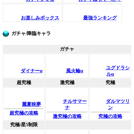
お楽しみボックス
最強ランキング
ガチャ/降臨キャラ
ガチャ
ユグドラシ
ダイナーα
風火輪α
ルα
超究極
激究極
究極
チルサマー
ダルマツリ
麗夏映夢
ナ
ン
超究極の攻略
激究極の攻略
究極の攻略
究極/星5制限