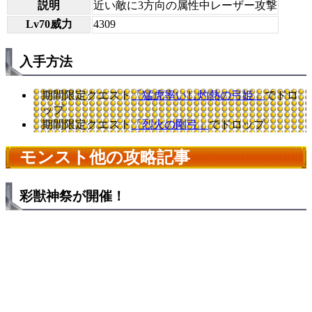
説明
近い敵に3方向の属性中レーザー攻撃
Lv70威力
4309
入手方法
期間限定クエスト
「猛虎率いし灼熱の弓姫」
でドロ
ップ
期間限定クエスト
「烈火の剛弓」
でドロップ
モンスト他の攻略記事
彩獣神祭が開催！