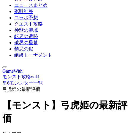
ニュースまとめ
彩獣神祭
コラボ予想
クエスト攻略
神獣の聖域
転界の遺跡
破界の星墓
禁忌の獄
絶級トーナメント
GameWith
モンスト攻略wiki
星6モンスター一覧
弓虎姫の最新評価
【モンスト】弓虎姫の最新評
価