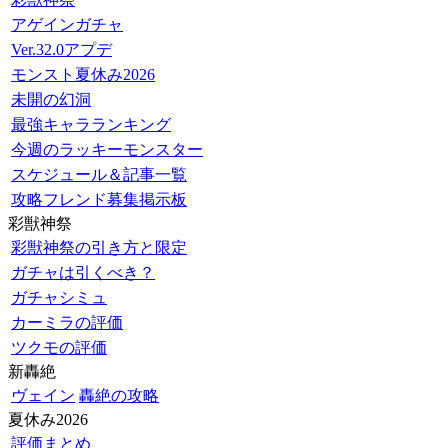
アゲインガチャ
Ver.32.0アプデ
モンスト夏休み2026
未開の幻洞
最強キャラランキング
今週のラッキーモンスター
スケジュール＆記事一覧
攻略フレンド募集掲示板
彩獣神祭
彩獣神祭の引き方と限定
ガチャは引くべき？
ガチャシミュ
カーミラの評価
ツクモの評価
新轟絶
ヴェイン
轟絶の攻略
夏休み2026
評価まとめ