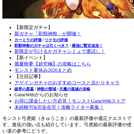
【新限定ガチャ】
新ガチャ「彩獣神祭」が開催！
カーミラの評価
/
ツクモの評価
彩獣神祭のガチャは引くべき？
/
最強に暫定追加！
新限定が引けるかガチャシミュで運試し！
【新イベント】
麗夏映夢【超究極】の攻略はこちら
モンスト夏休み2026まとめ
【注目記事】
アゲインガチャのおすすめコースと当たりキャラ
破界の星墓
/
神獣の聖域
/
天魔の孤城の攻略
GameWithからのお知らせ
お得に課金したい方必見！モンストGameWithストア
未経験可&完全在宅！攻略ライター募集！
モンスト弓虎姫（きゅうこき）の最新評価や適正クエストで
す。進化の強い点も紹介しています。弓虎姫の最新評価や使
い道の参考にどうぞ。