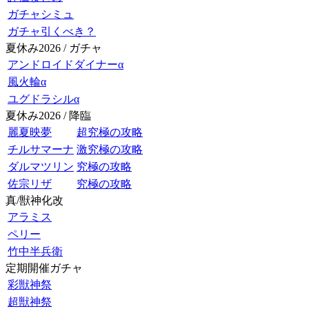
ガチャシミュ
ガチャ引くべき？
夏休み2026 / ガチャ
アンドロイドダイナーα
風火輪α
ユグドラシルα
夏休み2026 / 降臨
麗夏映夢
超究極の攻略
チルサマーナ
激究極の攻略
ダルマツリン
究極の攻略
佐宗リザ
究極の攻略
真/獣神化改
アラミス
ペリー
竹中半兵衛
定期開催ガチャ
彩獣神祭
超獣神祭