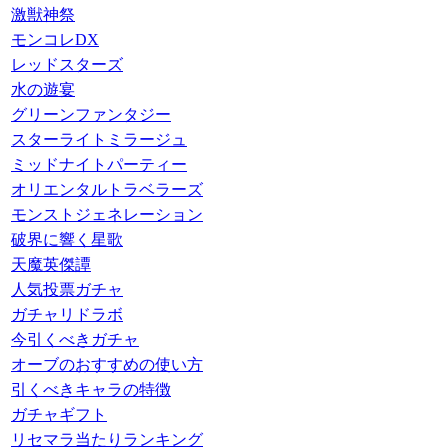
激獣神祭
モンコレDX
レッドスターズ
水の遊宴
グリーンファンタジー
スターライトミラージュ
ミッドナイトパーティー
オリエンタルトラベラーズ
モンストジェネレーション
破界に響く星歌
天魔英傑譚
人気投票ガチャ
ガチャリドラボ
今引くべきガチャ
オーブのおすすめの使い方
引くべきキャラの特徴
ガチャギフト
リセマラ当たりランキング