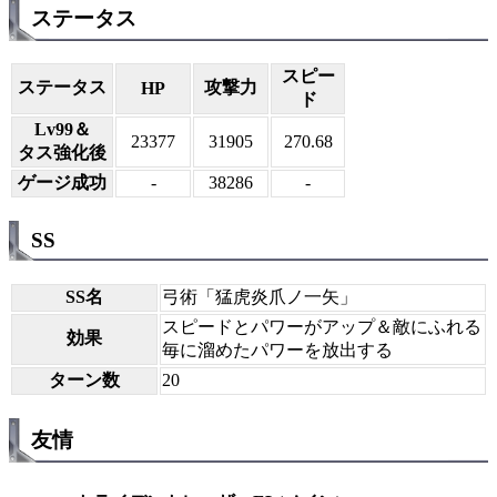
ステータス
スピー
ステータス
攻撃力
HP
ド
Lv99＆
23377
31905
270.68
タス強化後
ゲージ成功
-
38286
-
SS
SS名
弓術「猛虎炎爪ノ一矢」
スピードとパワーがアップ＆敵にふれる
効果
毎に溜めたパワーを放出する
ターン数
20
友情