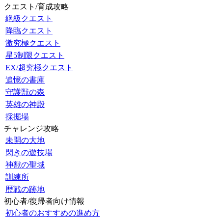
クエスト/育成攻略
絶級クエスト
降臨クエスト
激究極クエスト
星5制限クエスト
EX/超究極クエスト
追憶の書庫
守護獣の森
英雄の神殿
採掘場
チャレンジ攻略
未開の大地
閃きの遊技場
神獣の聖域
訓練所
歴戦の跡地
初心者/復帰者向け情報
初心者のおすすめの進め方