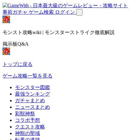
事前ガチャ
ゲーム検索
ログイン
モンスト攻略wiki | モンスターストライク徹底解説
掲示板Q&A
トップに戻る
ゲーム攻略一覧を見る
モンスター図鑑
最強ランキング
ガチャまとめ
ニュースまとめ
彩獣神祭
コラボ予想
クエスト攻略
神獣の聖域
転界の遺跡