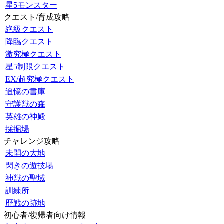
星5モンスター
クエスト/育成攻略
絶級クエスト
降臨クエスト
激究極クエスト
星5制限クエスト
EX/超究極クエスト
追憶の書庫
守護獣の森
英雄の神殿
採掘場
チャレンジ攻略
未開の大地
閃きの遊技場
神獣の聖域
訓練所
歴戦の跡地
初心者/復帰者向け情報