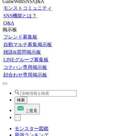
GameWithSNS/Q&A
モンストコミュニティ
SNS機能とは？
Q&A
掲示板
フレンド募集板
自動マルチ募集掲示板
雑談&質問掲示板
LINEグループ募集板
コテハン専用掲示板
顔合わせ専用掲示板
検索
ご意見
モンスター図鑑
最強ランキング