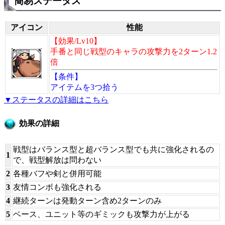
簡易ステータス
アイコン
性能
【効果/Lv10】
手番と同じ戦型のキャラの攻撃力を2ターン1.2
倍
【条件】
アイテムを3つ拾う
▼ステータスの詳細はこちら
効果の詳細
戦型はバランス型と超バランス型でも共に強化されるの
1
で、戦型解放は問わない
2
各種バフや剣と併用可能
3
友情コンボも強化される
4
継続ターンは発動ターン含め2ターンのみ
5
ベース、ユニット等のギミックも攻撃力が上がる