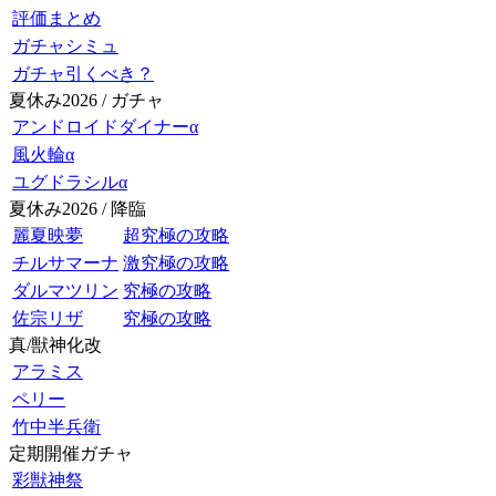
評価まとめ
ガチャシミュ
ガチャ引くべき？
夏休み2026 / ガチャ
アンドロイドダイナーα
風火輪α
ユグドラシルα
夏休み2026 / 降臨
麗夏映夢
超究極の攻略
チルサマーナ
激究極の攻略
ダルマツリン
究極の攻略
佐宗リザ
究極の攻略
真/獣神化改
アラミス
ペリー
竹中半兵衛
定期開催ガチャ
彩獣神祭