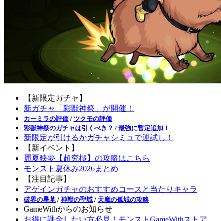
【新限定ガチャ】
新ガチャ「彩獣神祭」が開催！
カーミラの評価
/
ツクモの評価
彩獣神祭のガチャは引くべき？
/
最強に暫定追加！
新限定が引けるかガチャシミュで運試し！
【新イベント】
麗夏映夢【超究極】の攻略はこちら
モンスト夏休み2026まとめ
【注目記事】
アゲインガチャのおすすめコースと当たりキャラ
破界の星墓
/
神獣の聖域
/
天魔の孤城の攻略
GameWithからのお知らせ
お得に課金したい方必見！モンストGameWithストア