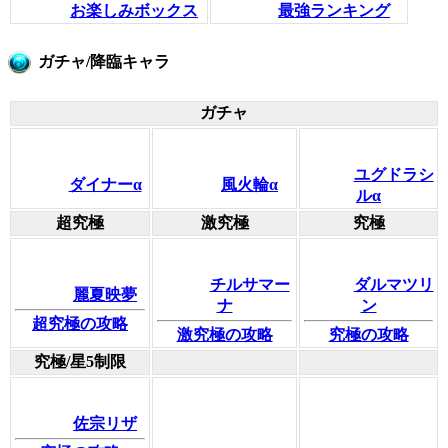
お楽しみボックス
最強ランキング
ガチャ/降臨キャラ
ガチャ
ユグドラシ
ダイナーα
風火輪α
ルα
超究極
激究極
究極
チルサマー
ダルマツリ
麗夏映夢
ナ
ン
超究極の攻略
激究極の攻略
究極の攻略
究極/星5制限
佐宗リザ