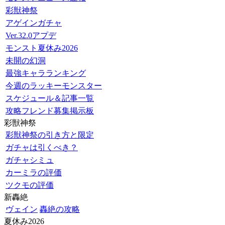
彩獣神祭
アゲインガチャ
Ver.32.0アプデ
モンスト夏休み2026
未開の幻洞
最強キャラランキング
今週のラッキーモンスター
スケジュール＆記事一覧
攻略フレンド募集掲示板
彩獣神祭
彩獣神祭の引き方と限定
ガチャは引くべき？
ガチャシミュ
カーミラの評価
ツクモの評価
新轟絶
ヴェイン
轟絶の攻略
夏休み2026