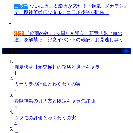
コラボ
ついに虎王＆影虎が来た！『鋼嵐 - メカラシ』
で「魔神英雄伝ワタル」コラボ後半が開催！
特集
『鈴蘭の剣』が2周年を迎え、新章「氷と血の
道」を解禁ッ！記念イベントの報酬もお見逃し無く！
攻略記事ランキング
麗夏映夢【超究極】の攻略と適正キャラ
1
カーミラの評価とわくわくの実
2
彩獣神祭の引き方と限定キャラの評価
3
ツクモの評価とわくわくの実
4