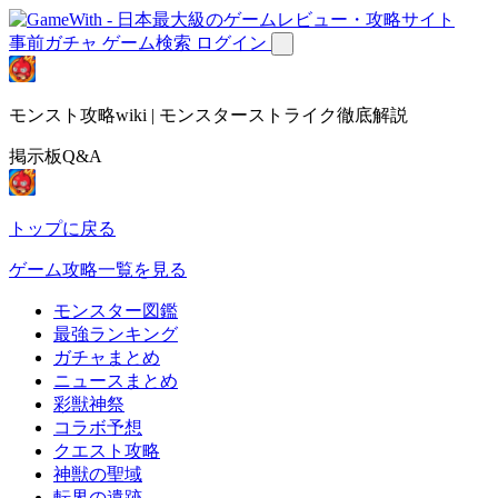
事前ガチャ
ゲーム検索
ログイン
モンスト攻略wiki | モンスターストライク徹底解説
掲示板Q&A
トップに戻る
ゲーム攻略一覧を見る
モンスター図鑑
最強ランキング
ガチャまとめ
ニュースまとめ
彩獣神祭
コラボ予想
クエスト攻略
神獣の聖域
転界の遺跡