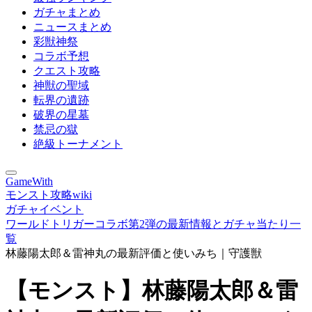
ガチャまとめ
ニュースまとめ
彩獣神祭
コラボ予想
クエスト攻略
神獣の聖域
転界の遺跡
破界の星墓
禁忌の獄
絶級トーナメント
GameWith
モンスト攻略wiki
ガチャイベント
ワールドトリガーコラボ第2弾の最新情報とガチャ当たり一
覧
林藤陽太郎＆雷神丸の最新評価と使いみち｜守護獣
【モンスト】林藤陽太郎＆雷