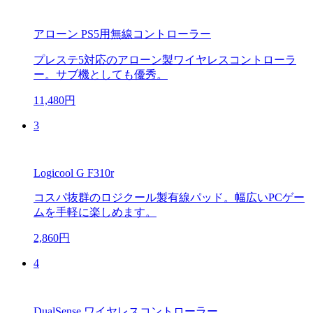
アローン PS5用無線コントローラー
プレステ5対応のアローン製ワイヤレスコントローラ
ー。サブ機としても優秀。
11,480円
3
Logicool G F310r
コスパ抜群のロジクール製有線パッド。幅広いPCゲー
ムを手軽に楽しめます。
2,860円
4
DualSense ワイヤレスコントローラー