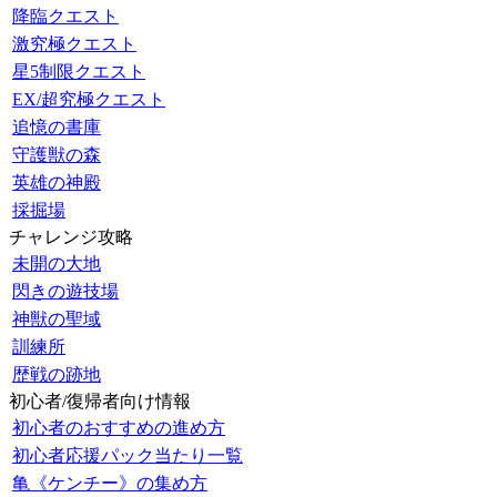
降臨クエスト
激究極クエスト
星5制限クエスト
EX/超究極クエスト
追憶の書庫
守護獣の森
英雄の神殿
採掘場
チャレンジ攻略
未開の大地
閃きの遊技場
神獣の聖域
訓練所
歴戦の跡地
初心者/復帰者向け情報
初心者のおすすめの進め方
初心者応援パック当たり一覧
亀《ケンチー》の集め方