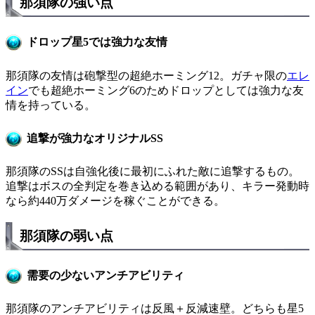
那須隊の強い点
ドロップ星5では強力な友情
那須隊の友情は砲撃型の超絶ホーミング12。ガチャ限の
エレ
イン
でも超絶ホーミング6のためドロップとしては強力な友
情を持っている。
追撃が強力なオリジナルSS
那須隊のSSは自強化後に最初にふれた敵に追撃するもの。
追撃はボスの全判定を巻き込める範囲があり、キラー発動時
なら約440万ダメージを稼ぐことができる。
那須隊の弱い点
需要の少ないアンチアビリティ
那須隊のアンチアビリティは反風＋反減速壁。どちらも星5