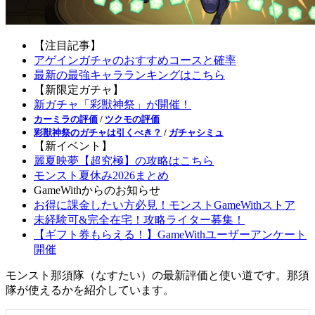
【注目記事】
アゲインガチャのおすすめコースと確率
最新の最強キャラランキングはこちら
【新限定ガチャ】
新ガチャ「彩獣神祭」が開催！
カーミラの評価
/
ツクモの評価
彩獣神祭のガチャは引くべき？
/
ガチャシミュ
【新イベント】
麗夏映夢【超究極】の攻略はこちら
モンスト夏休み2026まとめ
GameWithからのお知らせ
お得に課金したい方必見！モンストGameWithストア
未経験可&完全在宅！攻略ライター募集！
【ギフト券もらえる！】GameWithユーザーアンケート
開催
モンスト那須隊（なすたい）の最新評価と使い道です。那須
隊が使えるかを紹介しています。