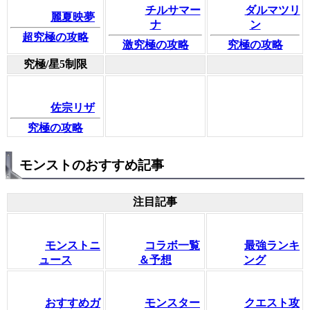
チルサマー
ダルマツリ
麗夏映夢
ナ
ン
超究極の攻略
激究極の攻略
究極の攻略
究極/星5制限
佐宗リザ
究極の攻略
モンストのおすすめ記事
注目記事
モンストニ
コラボ一覧
最強ランキ
ュース
＆予想
ング
おすすめガ
モンスター
クエスト攻