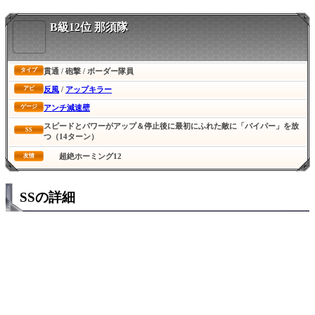
B級12位 那須隊
貫通 / 砲撃 / ボーダー隊員
タイプ
反風
/
アップキラー
アビ
アンチ減速壁
ゲージ
スピードとパワーがアップ＆停止後に最初にふれた敵に「バイパー」を放
SS
つ（14ターン）
超絶ホーミング12
友情
SSの詳細