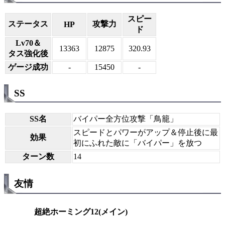
スピー
ステータス
攻撃力
HP
ド
Lv70＆
13363
12875
320.93
タス強化後
ゲージ成功
-
15450
-
SS
SS名
バイパー全方位攻撃「鳥籠」
スピードとパワーがアップ＆停止後に最
効果
初にふれた敵に「バイパー」を放つ
ターン数
14
友情
超絶ホーミング12(メイン)