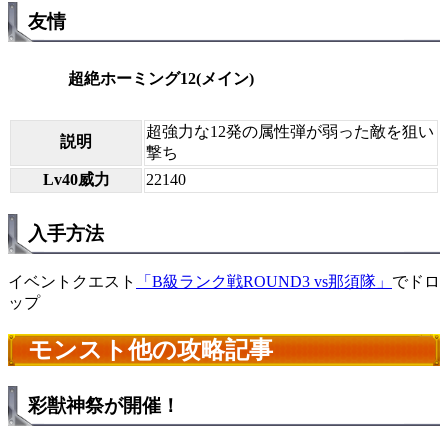
友情
超絶ホーミング12(メイン)
超強力な12発の属性弾が弱った敵を狙い
説明
撃ち
Lv40威力
22140
入手方法
イベントクエスト
「B級ランク戦ROUND3 vs那須隊」
でドロ
ップ
モンスト他の攻略記事
彩獣神祭が開催！