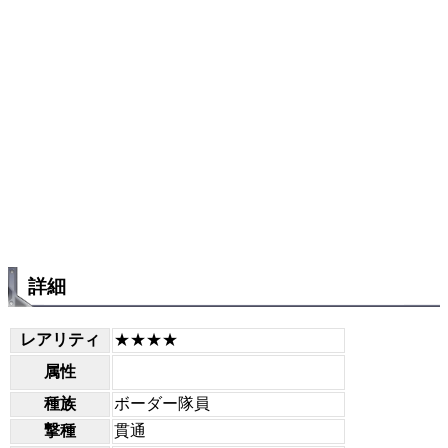
詳細
レアリティ
★★★★
属性
種族
ボーダー隊員
撃種
貫通