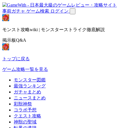
事前ガチャ
ゲーム検索
ログイン
モンスト攻略wiki | モンスターストライク徹底解説
掲示板Q&A
トップに戻る
ゲーム攻略一覧を見る
モンスター図鑑
最強ランキング
ガチャまとめ
ニュースまとめ
彩獣神祭
コラボ予想
クエスト攻略
神獣の聖域
転界の遺跡