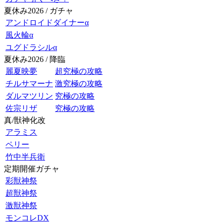
夏休み2026 / ガチャ
アンドロイドダイナーα
風火輪α
ユグドラシルα
夏休み2026 / 降臨
麗夏映夢
超究極の攻略
チルサマーナ
激究極の攻略
ダルマツリン
究極の攻略
佐宗リザ
究極の攻略
真/獣神化改
アラミス
ペリー
竹中半兵衛
定期開催ガチャ
彩獣神祭
超獣神祭
激獣神祭
モンコレDX