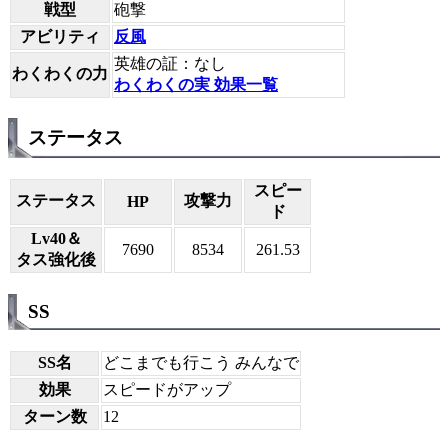
戦型
砲撃
アビリティ
反風
英雄の証：なし
わくわくの力
わくわくの実 効果一覧
ステータス
スピー
ステータス
攻撃力
HP
ド
Lv40＆
7690
8534
261.53
タス強化後
SS
SS名
どこまでも行こう みんなで
効果
スピードがアップ
ターン数
12