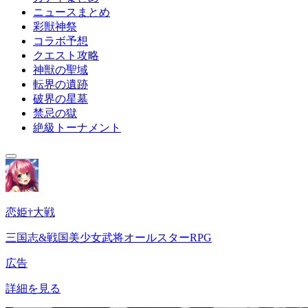
ニュースまとめ
彩獣神祭
コラボ予想
クエスト攻略
神獣の聖域
転界の遺跡
破界の星墓
禁忌の獄
絶級トーナメント
恋姫†大戦
三国志&戦国美少女武将オールスターRPG
広告
詳細を見る