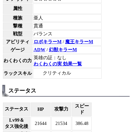
属性
種族
亜人
撃種
貫通
戦型
バランス
アビリティ
ロボキラーM
/
魔王キラーM
ゲージ
ADW
/
幻獣キラーM
英雄の証：なし
わくわくの力
わくわくの実 効果一覧
クリティカル
ラックスキル
ステータス
スピー
ステータス
攻撃力
HP
ド
Lv99＆
21644
21534
386.48
タス強化後