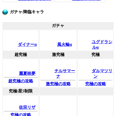
ガチャ/降臨キャラ
ガチャ
ユグドラシ
ダイナーα
風火輪α
ルα
超究極
激究極
究極
チルサマー
ダルマツリ
麗夏映夢
ナ
ン
超究極の攻略
激究極の攻略
究極の攻略
究極/星5制限
佐宗リザ
究極の攻略