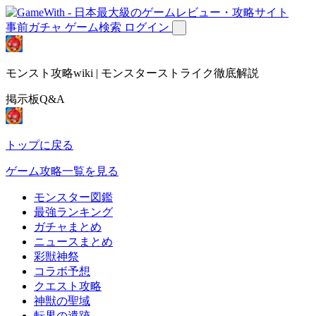
事前ガチャ
ゲーム検索
ログイン
モンスト攻略wiki | モンスターストライク徹底解説
掲示板Q&A
トップに戻る
ゲーム攻略一覧を見る
モンスター図鑑
最強ランキング
ガチャまとめ
ニュースまとめ
彩獣神祭
コラボ予想
クエスト攻略
神獣の聖域
転界の遺跡