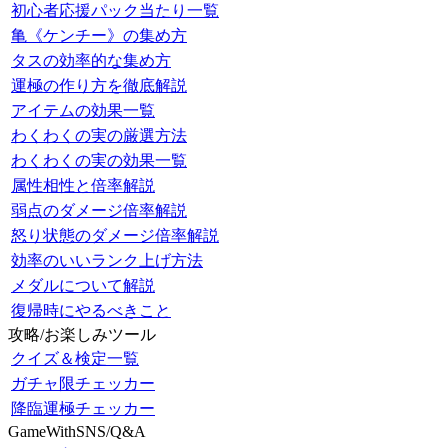
初心者応援パック当たり一覧
亀《ケンチー》の集め方
タスの効率的な集め方
運極の作り方を徹底解説
アイテムの効果一覧
わくわくの実の厳選方法
わくわくの実の効果一覧
属性相性と倍率解説
弱点のダメージ倍率解説
怒り状態のダメージ倍率解説
効率のいいランク上げ方法
メダルについて解説
復帰時にやるべきこと
攻略/お楽しみツール
クイズ＆検定一覧
ガチャ限チェッカー
降臨運極チェッカー
GameWithSNS/Q&A