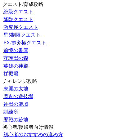
クエスト/育成攻略
絶級クエスト
降臨クエスト
激究極クエスト
星5制限クエスト
EX/超究極クエスト
追憶の書庫
守護獣の森
英雄の神殿
採掘場
チャレンジ攻略
未開の大地
閃きの遊技場
神獣の聖域
訓練所
歴戦の跡地
初心者/復帰者向け情報
初心者のおすすめの進め方