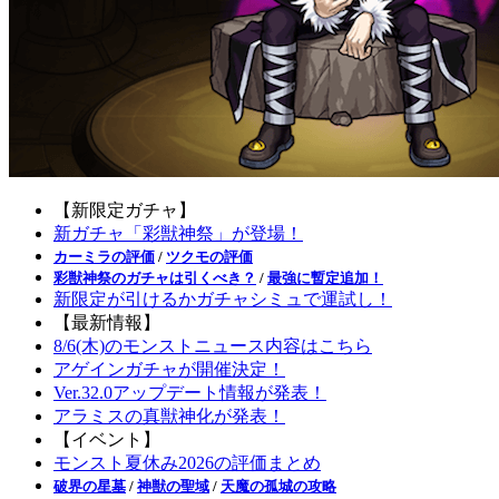
【新限定ガチャ】
新ガチャ「彩獣神祭」が登場！
カーミラの評価
/
ツクモの評価
彩獣神祭のガチャは引くべき？
/
最強に暫定追加！
新限定が引けるかガチャシミュで運試し！
【最新情報】
8/6(木)のモンストニュース内容はこちら
アゲインガチャが開催決定！
Ver.32.0アップデート情報が発表！
アラミスの真獣神化が発表！
【イベント】
モンスト夏休み2026の評価まとめ
破界の星墓
/
神獣の聖域
/
天魔の孤城の攻略