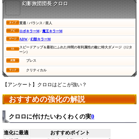
幻影旅団団長 クロロ
貫通 / バランス / 亜人
タイプ
ロボキラーM
/
魔王キラーM
アビ
ADW
/
幻獣キラーM
ゲージ
スピードアップ＆最初にふれた仲間の有利属性の敵に特大ダメージ（12タ
SS
ーン）
ブレス
友情
クリティカル
ラック
【アンケート】クロロはどこが強い？
おすすめの強化の解説
クロロに付けたいわくわくの実
0
進化に最適
おすすめポイント