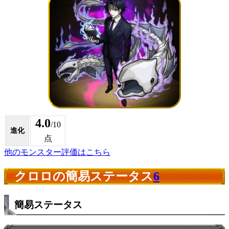
4.0
/10
進化
点
他のモンスター評価はこちら
クロロの簡易ステータス
6
簡易ステータス