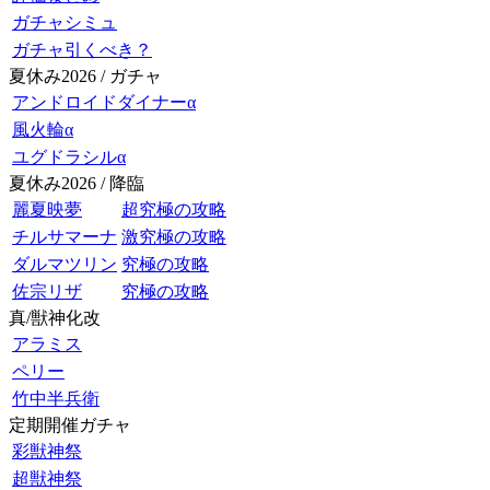
ガチャシミュ
ガチャ引くべき？
夏休み2026 / ガチャ
アンドロイドダイナーα
風火輪α
ユグドラシルα
夏休み2026 / 降臨
麗夏映夢
超究極の攻略
チルサマーナ
激究極の攻略
ダルマツリン
究極の攻略
佐宗リザ
究極の攻略
真/獣神化改
アラミス
ペリー
竹中半兵衛
定期開催ガチャ
彩獣神祭
超獣神祭