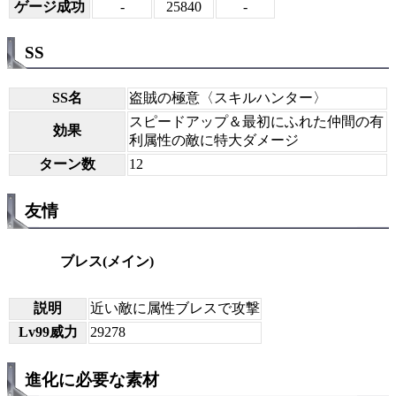
ゲージ成功
-
25840
-
SS
SS名
盗賊の極意〈スキルハンター〉
スピードアップ＆最初にふれた仲間の有
効果
利属性の敵に特大ダメージ
ターン数
12
友情
ブレス(メイン)
説明
近い敵に属性ブレスで攻撃
Lv99威力
29278
進化に必要な素材