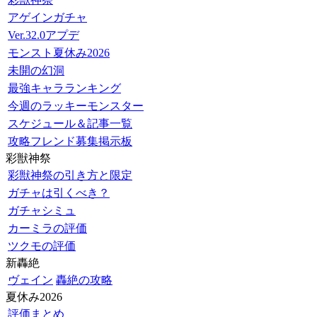
アゲインガチャ
Ver.32.0アプデ
モンスト夏休み2026
未開の幻洞
最強キャラランキング
今週のラッキーモンスター
スケジュール＆記事一覧
攻略フレンド募集掲示板
彩獣神祭
彩獣神祭の引き方と限定
ガチャは引くべき？
ガチャシミュ
カーミラの評価
ツクモの評価
新轟絶
ヴェイン
轟絶の攻略
夏休み2026
評価まとめ