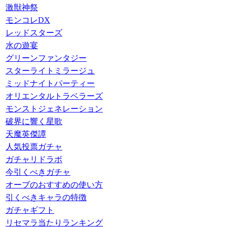
激獣神祭
モンコレDX
レッドスターズ
水の遊宴
グリーンファンタジー
スターライトミラージュ
ミッドナイトパーティー
オリエンタルトラベラーズ
モンストジェネレーション
破界に響く星歌
天魔英傑譚
人気投票ガチャ
ガチャリドラボ
今引くべきガチャ
オーブのおすすめの使い方
引くべきキャラの特徴
ガチャギフト
リセマラ当たりランキング