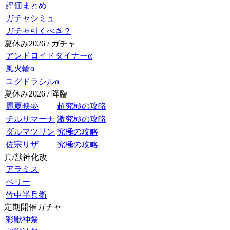
評価まとめ
ガチャシミュ
ガチャ引くべき？
夏休み2026 / ガチャ
アンドロイドダイナーα
風火輪α
ユグドラシルα
夏休み2026 / 降臨
麗夏映夢
超究極の攻略
チルサマーナ
激究極の攻略
ダルマツリン
究極の攻略
佐宗リザ
究極の攻略
真/獣神化改
アラミス
ペリー
竹中半兵衛
定期開催ガチャ
彩獣神祭