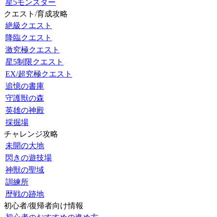
星5モンスター
クエスト/育成攻略
絶級クエスト
降臨クエスト
激究極クエスト
星5制限クエスト
EX/超究極クエスト
追憶の書庫
守護獣の森
英雄の神殿
採掘場
チャレンジ攻略
未開の大地
閃きの遊技場
神獣の聖域
訓練所
歴戦の跡地
初心者/復帰者向け情報