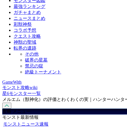
モンスター図鑑
最強ランキング
ガチャまとめ
ニュースまとめ
彩獣神祭
コラボ予想
クエスト攻略
神獣の聖域
転界の遺跡
その他
破界の星墓
禁忌の獄
絶級トーナメント
GameWith
モンスト攻略wiki
星6モンスター一覧
メルエム（獣神化）の評価とわくわくの実｜ハンターハンタ
攻略 メニュー
モンスト最新情報
モンストニュース速報