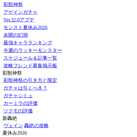
彩獣神祭
アゲインガチャ
Ver.32.0アプデ
モンスト夏休み2026
未開の幻洞
最強キャラランキング
今週のラッキーモンスター
スケジュール＆記事一覧
攻略フレンド募集掲示板
彩獣神祭
彩獣神祭の引き方と限定
ガチャは引くべき？
ガチャシミュ
カーミラの評価
ツクモの評価
新轟絶
ヴェイン
轟絶の攻略
夏休み2026