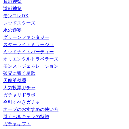
超獣神祭
激獣神祭
モンコレDX
レッドスターズ
水の遊宴
グリーンファンタジー
スターライトミラージュ
ミッドナイトパーティー
オリエンタルトラベラーズ
モンストジェネレーション
破界に響く星歌
天魔英傑譚
人気投票ガチャ
ガチャリドラボ
今引くべきガチャ
オーブのおすすめの使い方
引くべきキャラの特徴
ガチャギフト