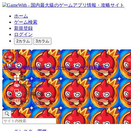
ホーム
ゲーム検索
新規登録
ログイン
2カラム
3カラム
モンスト攻略wiki | モンスターストライク徹底解説
他の攻略
コミュ
掲示板
Q&A