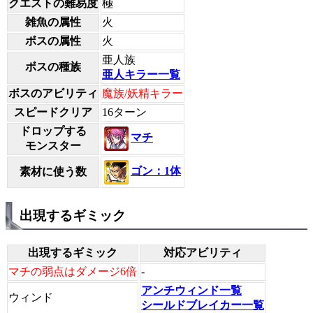
クエストの難易度
極
雑魚の属性
火
ボスの属性
火
亜人族
ボスの種族
亜人キラー一覧
ボスのアビリティ
魔族/妖精キラー
スピードクリア
16ターン
ドロップする
マチ
モンスター
ゴン：1体
素材に使う数
出現するギミック
出現するギミック
対応アビリティ
マチの弱点はダメージ6倍
-
アンチウィンド一覧
ウィンド
シールドブレイカー一覧