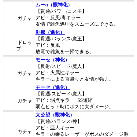
ムーα（獣神化）
【貫通/パワー/コスモ】
アビ：反風/毒キラー
ガチャ
友情で雑魚処理をスムーズにできる。
刹那（進化）
【貫通/バランス/魔王】
ドロッ
アビ：反風
プ
放電で雑魚を一掃できる。
モーセ（神化）
【反射/スピード/魔人】
アビ：火属性キラー
ガチャ
キラーによる直殴りと友情が強力。
モーセ（進化）
【貫通/スピード/魔人】
アビ：弱点キラー+SS短縮
ガチャ
弱点ヒット時にボスに大ダメージ。
太公望（獣神化）
【貫通/バランス/神】
アビ：亜人キラー
ガチャ
キラーの乗るレーザーがボスのダメージ源