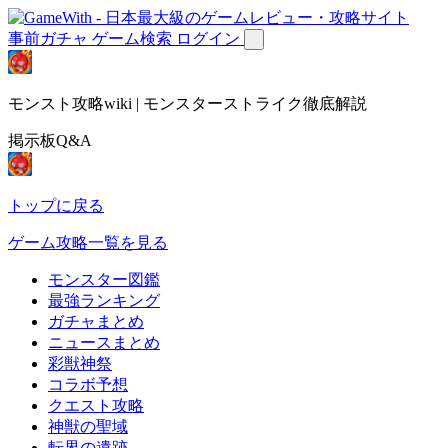
事前ガチャ
ゲーム検索
ログイン
モンスト攻略wiki | モンスターストライク徹底解説
掲示板Q&A
トップに戻る
ゲーム攻略一覧を見る
モンスター図鑑
最強ランキング
ガチャまとめ
ニュースまとめ
彩獣神祭
コラボ予想
クエスト攻略
神獣の聖域
転界の遺跡