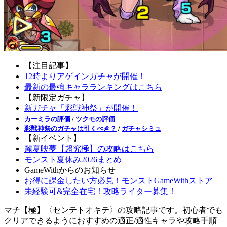
【注目記事】
12時よりアゲインガチャが開催！
最新の最強キャラランキングはこちら
【新限定ガチャ】
新ガチャ「彩獣神祭」が開催！
カーミラの評価
/
ツクモの評価
彩獣神祭のガチャは引くべき？
/
ガチャシミュ
【新イベント】
麗夏映夢【超究極】の攻略はこちら
モンスト夏休み2026まとめ
GameWithからのお知らせ
お得に課金したい方必見！モンストGameWithストア
未経験可&完全在宅！攻略ライター募集！
マチ【極】〈センテトオキテ〉の攻略記事です。初心者でも
クリアできるようにおすすめの適正/適性キャラや攻略手順