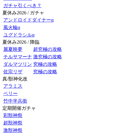
ガチャ引くべき？
夏休み2026 / ガチャ
アンドロイドダイナーα
風火輪α
ユグドラシルα
夏休み2026 / 降臨
麗夏映夢
超究極の攻略
チルサマーナ
激究極の攻略
ダルマツリン
究極の攻略
佐宗リザ
究極の攻略
真/獣神化改
アラミス
ペリー
竹中半兵衛
定期開催ガチャ
彩獣神祭
超獣神祭
激獣神祭