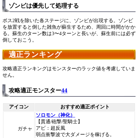
ゾンビは優先して処理する
ボス2戦を除いた各ステージに、ゾンビが出現する。ゾンビ
を放置すると倒した雑魚が蘇生するため、周回に時間がかか
る。蘇生のターン数は3〜4ターンと長いが、蘇生前には必ず
倒しておこう。
適正ランキング
攻略適正ランキングはモンスターのラック値を考慮していま
せん。
攻略適正モンスター
44
アイコン
おすすめ適正ポイント
ソロモン（神化）
【貫通/砲撃/聖騎士】
アビ：超反風
ガチャ
弱点衝撃波で大ダメージを稼げる。