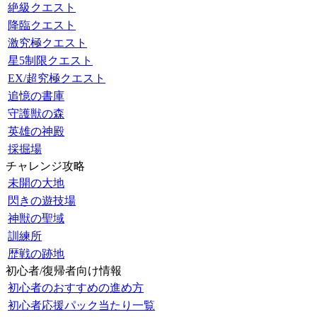
絶級クエスト
降臨クエスト
激究極クエスト
星5制限クエスト
EX/超究極クエスト
追憶の書庫
守護獣の森
英雄の神殿
採掘場
チャレンジ攻略
未開の大地
閃きの遊技場
神獣の聖域
訓練所
歴戦の跡地
初心者/復帰者向け情報
初心者のおすすめの進め方
初心者応援パック当たり一覧