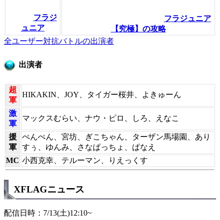
フラジ
フラジュニア
ュニア
【究極】の攻略
全ユーザー対抗バトルの出演者
出演者
超
HIKAKIN、JOY、タイガー桜井、よきゅーん
軍
激
マックスむらい、ナウ・ピロ、しろ、えなこ
軍
援
ぺんぺん、宮坊、ぎこちゃん、ターザン馬場園、あり
軍
すぅ、ゆんみ、さなぱっちょ、ぱなえ
MC
小西克幸、テルーマン、りえっくす
XFLAGニュース
配信日時：7/13(土)12:10~