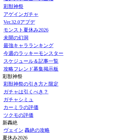
彩獣神祭
アゲインガチャ
Ver.32.0アプデ
モンスト夏休み2026
未開の幻洞
最強キャラランキング
今週のラッキーモンスター
スケジュール＆記事一覧
攻略フレンド募集掲示板
彩獣神祭
彩獣神祭の引き方と限定
ガチャは引くべき？
ガチャシミュ
カーミラの評価
ツクモの評価
新轟絶
ヴェイン
轟絶の攻略
夏休み2026