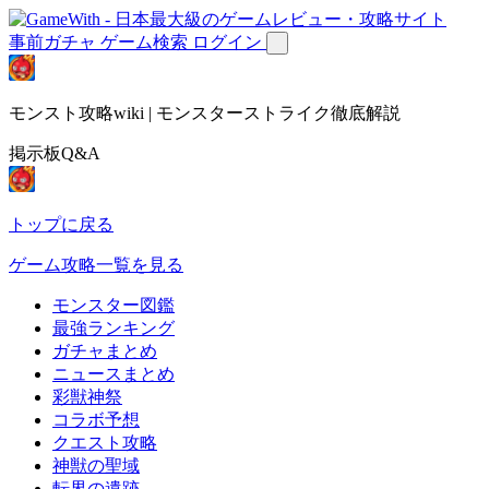
事前ガチャ
ゲーム検索
ログイン
モンスト攻略wiki | モンスターストライク徹底解説
掲示板Q&A
トップに戻る
ゲーム攻略一覧を見る
モンスター図鑑
最強ランキング
ガチャまとめ
ニュースまとめ
彩獣神祭
コラボ予想
クエスト攻略
神獣の聖域
転界の遺跡