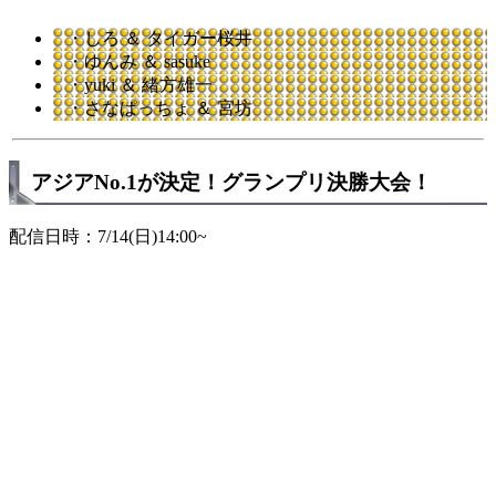
・しろ ＆ タイガー桜井
・ゆんみ ＆ sasuke
・yuki ＆ 緒方雄一
・さなぱっちょ ＆ 宮坊
アジアNo.1が決定！グランプリ決勝大会！
配信日時：7/14(日)14:00~