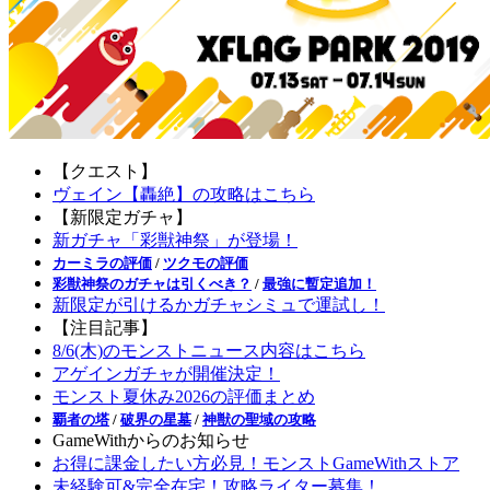
【クエスト】
ヴェイン【轟絶】の攻略はこちら
【新限定ガチャ】
新ガチャ「彩獣神祭」が登場！
カーミラの評価
/
ツクモの評価
彩獣神祭のガチャは引くべき？
/
最強に暫定追加！
新限定が引けるかガチャシミュで運試し！
【注目記事】
8/6(木)のモンストニュース内容はこちら
アゲインガチャが開催決定！
モンスト夏休み2026の評価まとめ
覇者の塔
/
破界の星墓
/
神獣の聖域の攻略
GameWithからのお知らせ
お得に課金したい方必見！モンストGameWithストア
未経験可&完全在宅！攻略ライター募集！