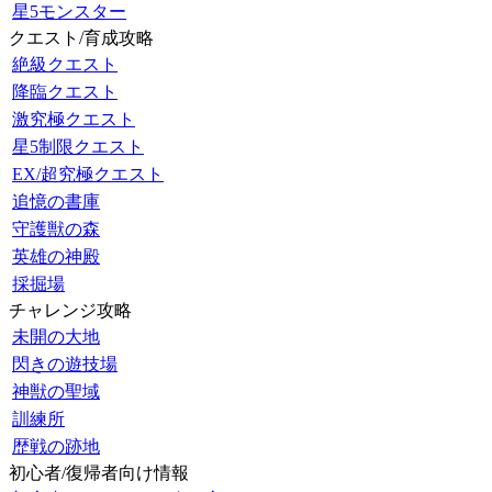
星5モンスター
クエスト/育成攻略
絶級クエスト
降臨クエスト
激究極クエスト
星5制限クエスト
EX/超究極クエスト
追憶の書庫
守護獣の森
英雄の神殿
採掘場
チャレンジ攻略
未開の大地
閃きの遊技場
神獣の聖域
訓練所
歴戦の跡地
初心者/復帰者向け情報