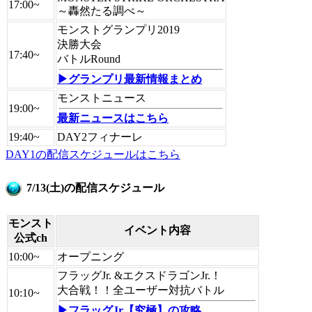
17:00~
～轟然たる調べ～
モンストグランプリ2019
決勝大会
17:40~
バトルRound
▶グランプリ最新情報まとめ
モンストニュース
19:00~
最新ニュースはこちら
19:40~
DAY2フィナーレ
DAY1の配信スケジュールはこちら
7/13(土)の配信スケジュール
モンスト
イベント内容
公式ch
10:00~
オープニング
フラッグJr. &エクスドラゴンJr.！
大合戦！！全ユーザー対抗バトル
10:10~
▶フラッグJr【究極】の攻略