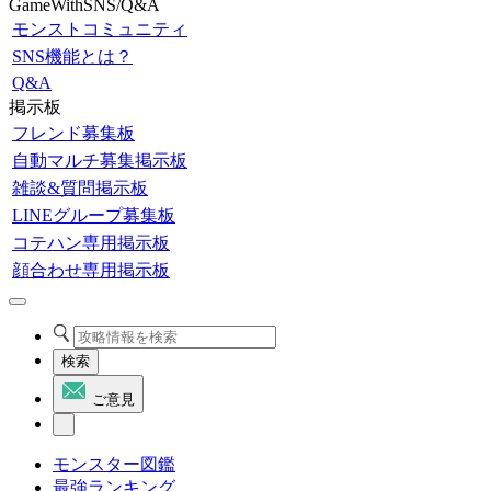
GameWithSNS/Q&A
モンストコミュニティ
SNS機能とは？
Q&A
掲示板
フレンド募集板
自動マルチ募集掲示板
雑談&質問掲示板
LINEグループ募集板
コテハン専用掲示板
顔合わせ専用掲示板
検索
ご意見
モンスター図鑑
最強ランキング