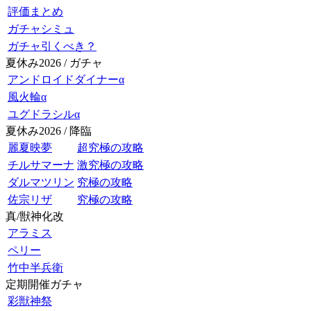
評価まとめ
ガチャシミュ
ガチャ引くべき？
夏休み2026 / ガチャ
アンドロイドダイナーα
風火輪α
ユグドラシルα
夏休み2026 / 降臨
麗夏映夢
超究極の攻略
チルサマーナ
激究極の攻略
ダルマツリン
究極の攻略
佐宗リザ
究極の攻略
真/獣神化改
アラミス
ペリー
竹中半兵衛
定期開催ガチャ
彩獣神祭