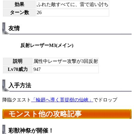
効果
ふれた敵すべてに、雷で追い討ち
ターン数
26
友情
反射レーザーM3(メイン)
説明
属性中レーザー攻撃が3回反射
Lv70威力
947
入手方法
降臨クエスト
「輪廻へ導く菩提樹の仙峡」
でドロップ
モンスト他の攻略記事
彩獣神祭が開催！