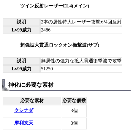
ツイン反射レーザーEL4(メイン)
説明
2本の属性特大レーザー攻撃が4回反射
Lv99威力
2486
超強拡大貫通ロックオン衝撃波(サブ)
説明
無属性の強力な拡大貫通衝撃波で攻撃
Lv99威力
51250
神化に必要な素材
必要な素材
必要な個数
クシナダ
3個
摩利支天
3個