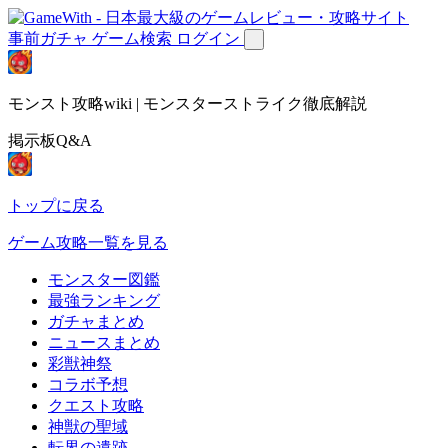
事前ガチャ
ゲーム検索
ログイン
モンスト攻略wiki | モンスターストライク徹底解説
掲示板Q&A
トップに戻る
ゲーム攻略一覧を見る
モンスター図鑑
最強ランキング
ガチャまとめ
ニュースまとめ
彩獣神祭
コラボ予想
クエスト攻略
神獣の聖域
転界の遺跡