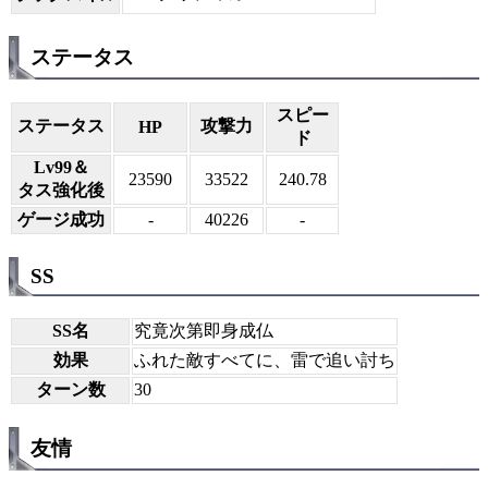
ステータス
スピー
ステータス
攻撃力
HP
ド
Lv99＆
23590
33522
240.78
タス強化後
ゲージ成功
-
40226
-
SS
SS名
究竟次第即身成仏
効果
ふれた敵すべてに、雷で追い討ち
ターン数
30
友情