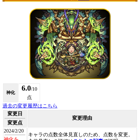
6.0
/10
神化
点
過去の変更履歴はこちら
変更日
変更理由
変更点
2024/2/20
キャラの点数全体見直しのため、点数を変更。
神化を