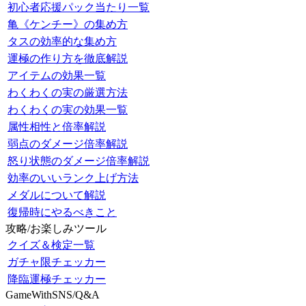
初心者応援パック当たり一覧
亀《ケンチー》の集め方
タスの効率的な集め方
運極の作り方を徹底解説
アイテムの効果一覧
わくわくの実の厳選方法
わくわくの実の効果一覧
属性相性と倍率解説
弱点のダメージ倍率解説
怒り状態のダメージ倍率解説
効率のいいランク上げ方法
メダルについて解説
復帰時にやるべきこと
攻略/お楽しみツール
クイズ＆検定一覧
ガチャ限チェッカー
降臨運極チェッカー
GameWithSNS/Q&A