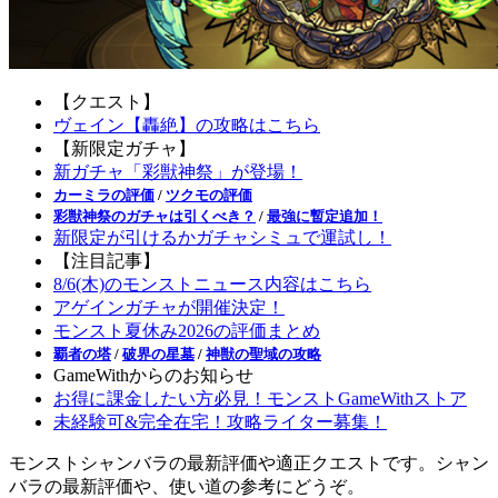
【クエスト】
ヴェイン【轟絶】の攻略はこちら
【新限定ガチャ】
新ガチャ「彩獣神祭」が登場！
カーミラの評価
/
ツクモの評価
彩獣神祭のガチャは引くべき？
/
最強に暫定追加！
新限定が引けるかガチャシミュで運試し！
【注目記事】
8/6(木)のモンストニュース内容はこちら
アゲインガチャが開催決定！
モンスト夏休み2026の評価まとめ
覇者の塔
/
破界の星墓
/
神獣の聖域の攻略
GameWithからのお知らせ
お得に課金したい方必見！モンストGameWithストア
未経験可&完全在宅！攻略ライター募集！
モンストシャンバラの最新評価や適正クエストです。シャン
バラの最新評価や、使い道の参考にどうぞ。