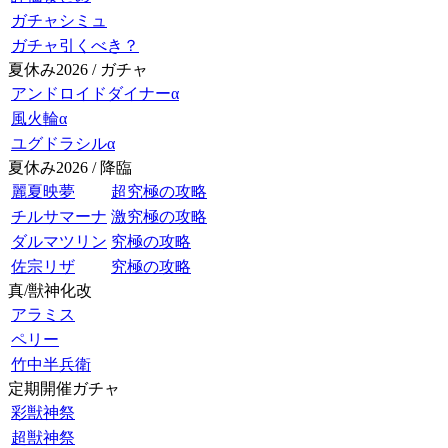
ガチャシミュ
ガチャ引くべき？
夏休み2026 / ガチャ
アンドロイドダイナーα
風火輪α
ユグドラシルα
夏休み2026 / 降臨
麗夏映夢
超究極の攻略
チルサマーナ
激究極の攻略
ダルマツリン
究極の攻略
佐宗リザ
究極の攻略
真/獣神化改
アラミス
ペリー
竹中半兵衛
定期開催ガチャ
彩獣神祭
超獣神祭