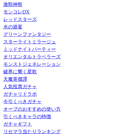
激獣神祭
モンコレDX
レッドスターズ
水の遊宴
グリーンファンタジー
スターライトミラージュ
ミッドナイトパーティー
オリエンタルトラベラーズ
モンストジェネレーション
破界に響く星歌
天魔英傑譚
人気投票ガチャ
ガチャリドラボ
今引くべきガチャ
オーブのおすすめの使い方
引くべきキャラの特徴
ガチャギフト
リセマラ当たりランキング