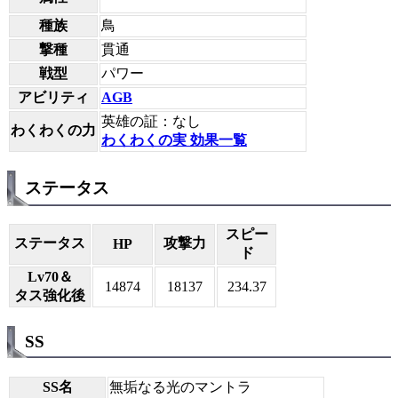
種族
鳥
撃種
貫通
戦型
パワー
アビリティ
AGB
英雄の証：なし
わくわくの力
わくわくの実 効果一覧
ステータス
スピー
ステータス
攻撃力
HP
ド
Lv70＆
14874
18137
234.37
タス強化後
SS
SS名
無垢なる光のマントラ