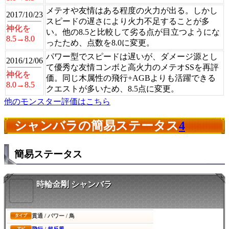
メテオや友情はある程度の火力が出る。しかし
2017/10/23
スピードの遅さにより火力不足することが多
神化を
い。他の8.5と比較して劣る点が目立つようにな
8.5→8.0
ったため、点数を8.0に変更。
パワー型でスピードは遅いが、ダメージ源とし
2016/12/06
て優秀な友情コンボと高火力のメテオSSを再評
神化を
価。同じ木属性の飛行+AGBよりも活躍できる
8.0→8.5
クエストが多いため、8.5点に変更。
他のモンスター評価はこちら
シャンバラの簡易ステータス
4
簡易ステータス
時輪金剛 シャンバラ
貫通 / パワー / 鳥
タイプ
アビ