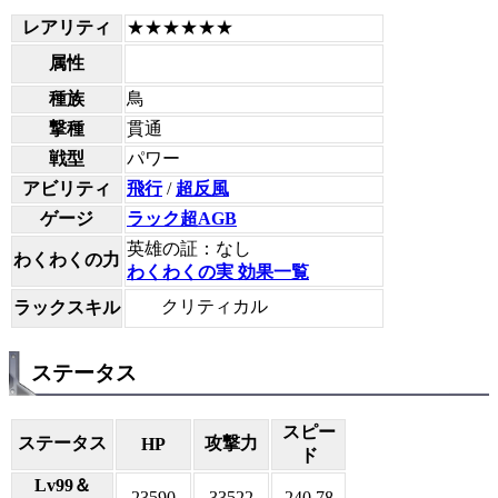
レアリティ
★★★★★★
属性
種族
鳥
撃種
貫通
戦型
パワー
アビリティ
飛行
/
超反風
ゲージ
ラック超AGB
英雄の証：なし
わくわくの力
わくわくの実 効果一覧
クリティカル
ラックスキル
ステータス
スピー
ステータス
攻撃力
HP
ド
Lv99＆
23590
33522
240.78