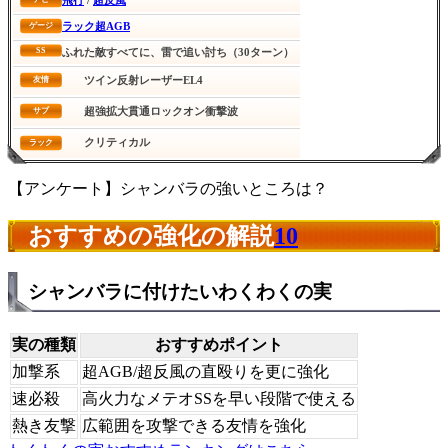
飛行
/
超反風
ラック超AGB
ゲージ
SS
ふれた敵すべてに、雷で追い討ち（30ターン）
ツイン反射レーザーEL4
友情
超強拡大貫通ロックオン衝撃波
サブ
クリティカル
ラック
【アンケート】シャンバラの強いところは？
おすすめの強化の解説
10
シャンバラに付けたいわくわくの実
実の種類
おすすめポイント
加撃系
超AGB/超反風の直殴りを更に強化
速必殺
高火力なメテオSSを早い段階で使える
熱き友撃
広範囲を攻撃できる友情を強化