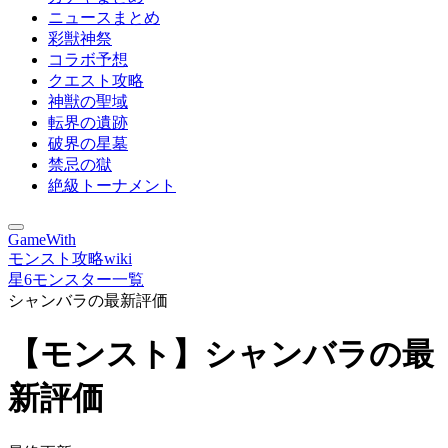
ニュースまとめ
彩獣神祭
コラボ予想
クエスト攻略
神獣の聖域
転界の遺跡
破界の星墓
禁忌の獄
絶級トーナメント
GameWith
モンスト攻略wiki
星6モンスター一覧
シャンバラの最新評価
【モンスト】シャンバラの最
新評価