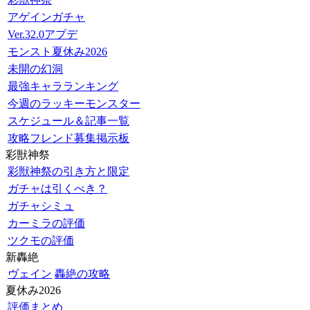
アゲインガチャ
Ver.32.0アプデ
モンスト夏休み2026
未開の幻洞
最強キャラランキング
今週のラッキーモンスター
スケジュール＆記事一覧
攻略フレンド募集掲示板
彩獣神祭
彩獣神祭の引き方と限定
ガチャは引くべき？
ガチャシミュ
カーミラの評価
ツクモの評価
新轟絶
ヴェイン
轟絶の攻略
夏休み2026
評価まとめ