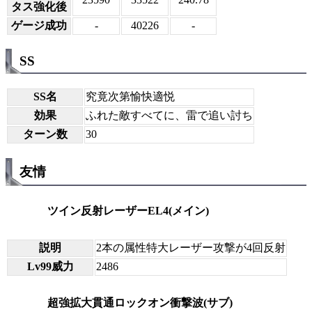
タス強化後
ゲージ成功
-
40226
-
SS
SS名
究竟次第愉快適悦
効果
ふれた敵すべてに、雷で追い討ち
ターン数
30
友情
ツイン反射レーザーEL4(メイン)
説明
2本の属性特大レーザー攻撃が4回反射
Lv99威力
2486
超強拡大貫通ロックオン衝撃波(サブ)