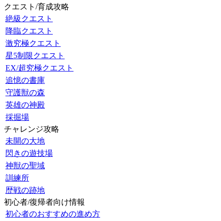
クエスト/育成攻略
絶級クエスト
降臨クエスト
激究極クエスト
星5制限クエスト
EX/超究極クエスト
追憶の書庫
守護獣の森
英雄の神殿
採掘場
チャレンジ攻略
未開の大地
閃きの遊技場
神獣の聖域
訓練所
歴戦の跡地
初心者/復帰者向け情報
初心者のおすすめの進め方