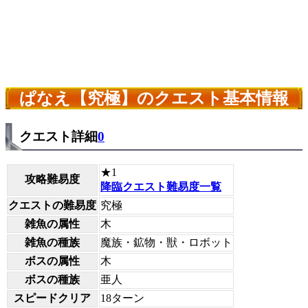
ぱなえ【究極】のクエスト基本情報
クエスト詳細
0
★1
攻略難易度
降臨クエスト難易度一覧
クエストの難易度
究極
雑魚の属性
木
雑魚の種族
魔族・鉱物・獣・ロボット
ボスの属性
木
ボスの種族
亜人
スピードクリア
18ターン