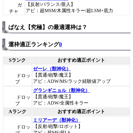
【反射/バランス/亜人】
ガ
アビ：超MSM/木属性キラー/超LSM+底力
チャ
ぱなえ【究極】の最適運枠は？
運枠適正ランキング
0
Sランク
おすすめ適正ポイント
ゼーレ（獣神化）
【貫通/砲撃/魔王】
ドロッ
アビ：ADW/MS/ラック経験値アップ
プ
グランギニョル（獣神化）
【貫通/砲撃/魔王】
ドロッ
アビ：ADW/全属性キラー
プ
Aランク
おすすめ適正ポイント
ミリアーデ（獣神化）
【反射/砲撃/ロボット】
ドロッ
アビ：超MS/超LS