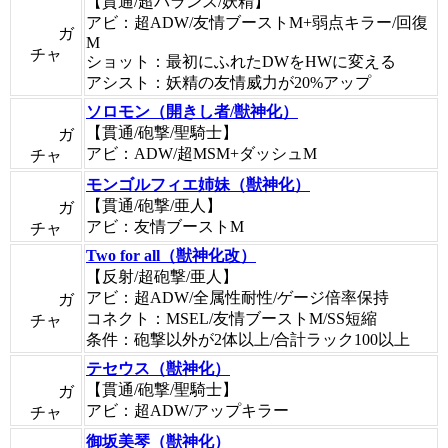
【貫通/超バランス/妖精】
アビ：超ADW/友情ブーストM+弱点キラー/回復
ガ
M
チャ
ショット：最初にふれたDWをHWに変える
アシスト：妖精の友情威力が20%アップ
ソロモン（開きし者/獣神化）
【貫通/砲撃/聖騎士】
ガ
アビ：ADW/超MSM+ダッシュM
チャ
モンゴルフィエ姉妹（獣神化）
【貫通/砲撃/亜人】
ガ
アビ：友情ブーストM
チャ
Two for all（獣神化改）
【反射/超砲撃/亜人】
アビ：超ADW/全属性耐性/ゲージ倍率保持
ガ
コネクト：MSEL/友情ブーストM/SS短縮
チャ
条件：砲撃以外が2体以上/合計ラック100以上
テセウス（獣神化）
【貫通/砲撃/聖騎士】
ガ
アビ：超ADW/アップキラー
チャ
御坂美琴（獣神化）