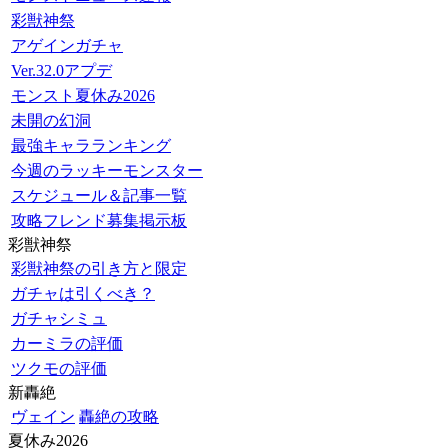
彩獣神祭
アゲインガチャ
Ver.32.0アプデ
モンスト夏休み2026
未開の幻洞
最強キャラランキング
今週のラッキーモンスター
スケジュール＆記事一覧
攻略フレンド募集掲示板
彩獣神祭
彩獣神祭の引き方と限定
ガチャは引くべき？
ガチャシミュ
カーミラの評価
ツクモの評価
新轟絶
ヴェイン
轟絶の攻略
夏休み2026