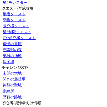
星5モンスター
クエスト/育成攻略
絶級クエスト
降臨クエスト
激究極クエスト
星5制限クエスト
EX/超究極クエスト
追憶の書庫
守護獣の森
英雄の神殿
採掘場
チャレンジ攻略
未開の大地
閃きの遊技場
神獣の聖域
訓練所
歴戦の跡地
初心者/復帰者向け情報