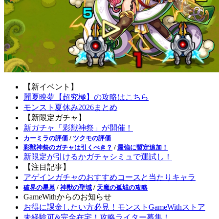
【新イベント】
麗夏映夢【超究極】の攻略はこちら
モンスト夏休み2026まとめ
【新限定ガチャ】
新ガチャ「彩獣神祭」が開催！
カーミラの評価
/
ツクモの評価
彩獣神祭のガチャは引くべき？
/
最強に暫定追加！
新限定が引けるかガチャシミュで運試し！
【注目記事】
アゲインガチャのおすすめコースと当たりキャラ
破界の星墓
/
神獣の聖域
/
天魔の孤城の攻略
GameWithからのお知らせ
お得に課金したい方必見！モンストGameWithストア
未経験可&完全在宅！攻略ライター募集！