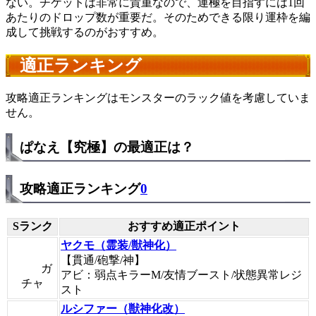
ない。チケットは非常に貴重なので、運極を目指すには1回
あたりのドロップ数が重要だ。そのためできる限り運枠を編
成して挑戦するのがおすすめ。
適正ランキング
攻略適正ランキングはモンスターのラック値を考慮していま
せん。
ぱなえ【究極】の最適正は？
攻略適正ランキング
0
Sランク
おすすめ適正ポイント
ヤクモ（霊装/獣神化）
【貫通/砲撃/神】
ガ
アビ：弱点キラーM/友情ブースト/状態異常レジ
チャ
スト
ルシファー（獣神化改）