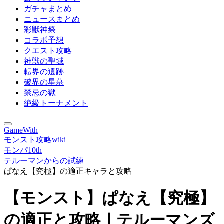
ガチャまとめ
ニュースまとめ
彩獣神祭
コラボ予想
クエスト攻略
神獣の聖域
転界の遺跡
破界の星墓
禁忌の獄
絶級トーナメント
GameWith
モンスト攻略wiki
モンパ10th
テルーマンからの試練
ぱなえ【究極】の適正キャラと攻略
【モンスト】ぱなえ【究極】
の適正と攻略｜テルーマンズ