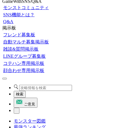
GameWithSNS/Q&A
モンストコミュニティ
SNS機能とは？
Q&A
掲示板
フレンド募集板
自動マルチ募集掲示板
雑談&質問掲示板
LINEグループ募集板
コテハン専用掲示板
顔合わせ専用掲示板
検索
ご意見
モンスター図鑑
最強ランキング