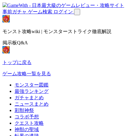
事前ガチャ
ゲーム検索
ログイン
モンスト攻略wiki | モンスターストライク徹底解説
掲示板Q&A
トップに戻る
ゲーム攻略一覧を見る
モンスター図鑑
最強ランキング
ガチャまとめ
ニュースまとめ
彩獣神祭
コラボ予想
クエスト攻略
神獣の聖域
転界の遺跡