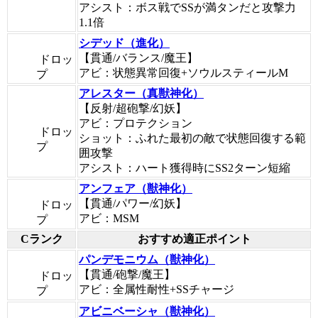
アシスト：ボス戦でSSが満タンだと攻撃力
1.1倍
シデッド（進化）
【貫通/バランス/魔王】
ドロッ
アビ：状態異常回復+ソウルスティールM
プ
アレスター（真獣神化）
【反射/超砲撃/幻妖】
アビ：プロテクション
ドロッ
ショット：ふれた最初の敵で状態回復する範
プ
囲攻撃
アシスト：ハート獲得時にSS2ターン短縮
アンフェア（獣神化）
【貫通/パワー/幻妖】
ドロッ
アビ：MSM
プ
Cランク
おすすめ適正ポイント
パンデモニウム（獣神化）
【貫通/砲撃/魔王】
ドロッ
アビ：全属性耐性+SSチャージ
プ
アビニベーシャ（獣神化）