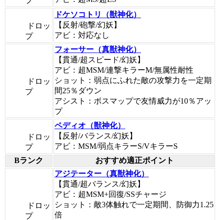
プ
ドケソコトリ（獣神化）
【反射/砲撃/幻妖】
ドロッ
アビ：対応なし
プ
フォーサー（真獣神化）
【貫通/超スピード/幻妖】
アビ：超MSM/連撃キラーM/無属性耐性
ショット：弱点にふれた敵の攻撃力を一定期
ドロッ
間25％ダウン
プ
アシスト：ボスマップで友情威力が10％アッ
プ
ペディオ（獣神化）
【反射/バランス/幻妖】
ドロッ
アビ：MSM/弱点キラーS/VキラーS
プ
Bランク
おすすめ適正ポイント
アジテーター（真獣神化）
【貫通/超バランス/幻妖】
アビ：超MSM+回復/SSチャージ
ショット：敵3体触れで一定期間、防御力1.25
ドロッ
倍
プ