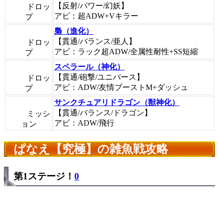
【反射/パワー/幻妖】
ドロッ
アビ：超ADW+Vキラー
プ
梟（進化）
【貫通/バランス/亜人】
ドロッ
アビ：ラック超ADW/全属性耐性+SS短縮
プ
スペラール（神化）
【貫通/砲撃/ユニバース】
ドロッ
アビ：ADW/友情ブーストM+ダッシュ
プ
サンクチュアリドラゴン（獣神化）
【貫通/バランス/ドラゴン】
ミッシ
アビ：ADW/飛行
ョン
ぱなえ【究極】の雑魚戦攻略
第1ステージ！
0