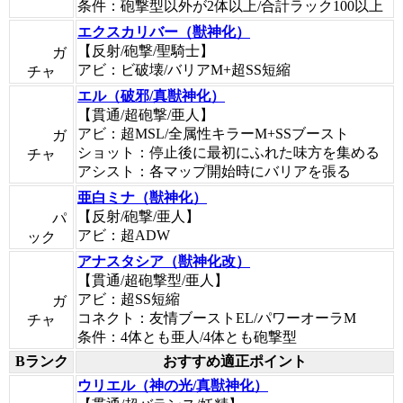
条件：砲撃型以外が2体以上/合計ラック100以上
エクスカリバー（獣神化）
【反射/砲撃/聖騎士】
ガ
アビ：ビ破壊/バリアM+超SS短縮
チャ
エル（破邪/真獣神化）
【貫通/超砲撃/亜人】
アビ：超MSL/全属性キラーM+SSブースト
ガ
ショット：停止後に最初にふれた味方を集める
チャ
アシスト：各マップ開始時にバリアを張る
亜白ミナ（獣神化）
【反射/砲撃/亜人】
パ
アビ：超ADW
ック
アナスタシア（獣神化改）
【貫通/超砲撃型/亜人】
アビ：超SS短縮
ガ
コネクト：友情ブーストEL/パワーオーラM
チャ
条件：4体とも亜人/4体とも砲撃型
Bランク
おすすめ適正ポイント
ウリエル（神の光/真獣神化）