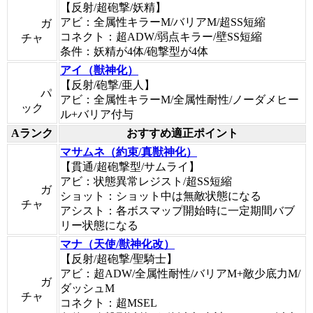
【反射/超砲撃/妖精】
アビ：全属性キラーM/バリアM/超SS短縮
ガ
コネクト：超ADW/弱点キラー/壁SS短縮
チャ
条件：妖精が4体/砲撃型が4体
アイ（獣神化）
【反射/砲撃/亜人】
パ
アビ：全属性キラーM/全属性耐性/ノーダメヒー
ック
ル+バリア付与
Aランク
おすすめ適正ポイント
マサムネ（約束/真獣神化）
【貫通/超砲撃型/サムライ】
アビ：状態異常レジスト/超SS短縮
ガ
ショット：ショット中は無敵状態になる
チャ
アシスト：各ボスマップ開始時に一定期間バブ
リー状態になる
マナ（天使/獣神化改）
【反射/超砲撃/聖騎士】
アビ：超ADW/全属性耐性/バリアM+敵少底力M/
ガ
ダッシュM
チャ
コネクト：超MSEL