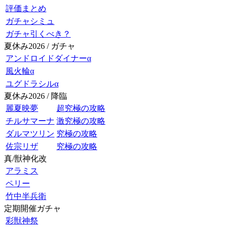
評価まとめ
ガチャシミュ
ガチャ引くべき？
夏休み2026 / ガチャ
アンドロイドダイナーα
風火輪α
ユグドラシルα
夏休み2026 / 降臨
麗夏映夢
超究極の攻略
チルサマーナ
激究極の攻略
ダルマツリン
究極の攻略
佐宗リザ
究極の攻略
真/獣神化改
アラミス
ペリー
竹中半兵衛
定期開催ガチャ
彩獣神祭