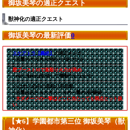
御坂美琴の適正クエスト
獣神化の適正クエスト
御坂美琴の最新評価
0
スケアトラ【轟絶】
の適正キャラ
└追撃SSでボス3の削りが楽になる
壁ブーストMで直殴り火力が高め
└GBに触れば加速して機動力が上がる
SSはボス必中の直殴り系追撃
└追撃は乱打＆大ダメージの一撃の2段構成
└
大ダメージの一撃はどこに当たっても弱点ヒット扱
い
【★6】学園都市第三位 御坂美琴（獣