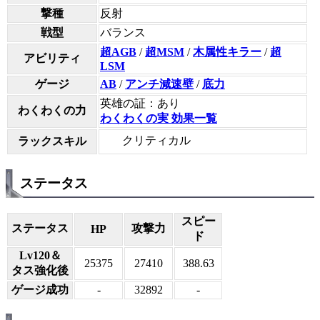
撃種
反射
戦型
バランス
超AGB
/
超MSM
/
木属性キラー
/
超
アビリティ
LSM
ゲージ
AB
/
アンチ減速壁
/
底力
英雄の証：あり
わくわくの力
わくわくの実 効果一覧
クリティカル
ラックスキル
ステータス
スピー
ステータス
攻撃力
HP
ド
Lv120＆
25375
27410
388.63
タス強化後
ゲージ成功
-
32892
-