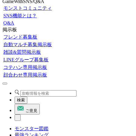
GameWithSNS/Q&A
モンストコミュニティ
SNS機能とは？
Q&A
掲示板
フレンド募集板
自動マルチ募集掲示板
雑談&質問掲示板
LINEグループ募集板
コテハン専用掲示板
顔合わせ専用掲示板
検索
ご意見
モンスター図鑑
最強ランキング