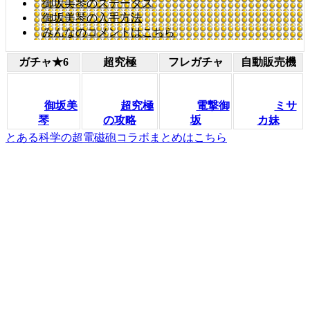
御坂美琴のステータス
御坂美琴の入手方法
みんなのコメントはこちら
ガチャ★6
超究極
フレガチャ
自動販売機
御坂美
超究極
電撃御
ミサ
琴
の攻略
坂
カ妹
とある科学の超電磁砲コラボまとめはこちら