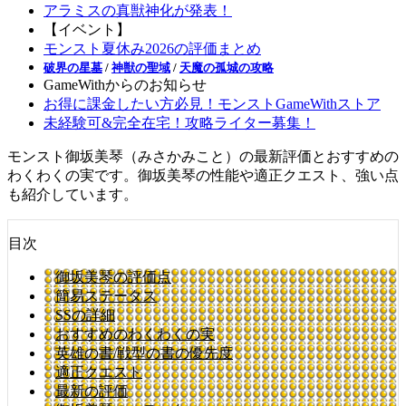
アラミスの真獣神化が発表！
【イベント】
モンスト夏休み2026の評価まとめ
破界の星墓
/
神獣の聖域
/
天魔の孤城の攻略
GameWithからのお知らせ
お得に課金したい方必見！モンストGameWithストア
未経験可&完全在宅！攻略ライター募集！
モンスト御坂美琴（みさかみこと）の最新評価とおすすめの
わくわくの実です。御坂美琴の性能や適正クエスト、強い点
も紹介しています。
目次
御坂美琴の評価点
簡易ステータス
SSの詳細
おすすめのわくわくの実
英雄の書/戦型の書の優先度
適正クエスト
最新の評価