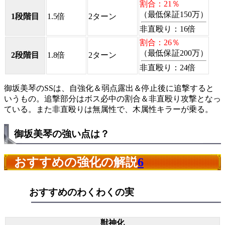
割合：21％
（最低保証150万）
1段階目
1.5倍
2ターン
非直殴り：16倍
割合：26％
（最低保証200万）
2段階目
1.8倍
2ターン
非直殴り：24倍
御坂美琴のSSは、自強化＆弱点露出＆停止後に追撃すると
いうもの。追撃部分はボス必中の割合＆非直殴り攻撃となっ
ている。また非直殴りは無属性で、木属性キラーが乗る。
御坂美琴の強い点は？
おすすめの強化の解説
6
おすすめのわくわくの実
獣神化