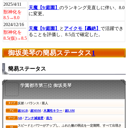
2025/4/11
天魔【9/庭園】
のランキング見直しに伴い、8.0
獣神化を
に変更。
8.5→8.0
2024/12/16
天魔【9/庭園】
と
アイクモ【轟絶】
で活躍でき
獣神化を
ることを評価し、8.5点で確定した。
8.5(仮)→8.5
御坂美琴の簡易ステータス
1
簡易ステータス
学園都市第三位 御坂美琴
反射 / バランス / 亜人
タイプ
超AGB
/
超MSM
/
木属性キラー
/
超LSM
アビ
AB
/
アンチ減速壁
/
底力
ゲージ
スピードとパワーがアップし、ふれた敵の弱点を一定期間、すべて出現さ
SS