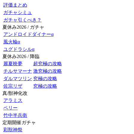
評価まとめ
ガチャシミュ
ガチャ引くべき？
夏休み2026 / ガチャ
アンドロイドダイナーα
風火輪α
ユグドラシルα
夏休み2026 / 降臨
麗夏映夢
超究極の攻略
チルサマーナ
激究極の攻略
ダルマツリン
究極の攻略
佐宗リザ
究極の攻略
真/獣神化改
アラミス
ペリー
竹中半兵衛
定期開催ガチャ
彩獣神祭