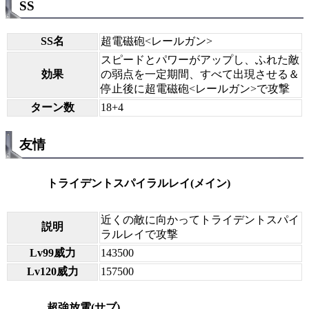
SS
SS名
超電磁砲<レールガン>
スピードとパワーがアップし、ふれた敵
効果
の弱点を一定期間、すべて出現させる＆
停止後に超電磁砲<レールガン>で攻撃
ターン数
18+4
友情
トライデントスパイラルレイ(メイン)
近くの敵に向かってトライデントスパイ
説明
ラルレイで攻撃
Lv99威力
143500
Lv120威力
157500
超強放電(サブ)