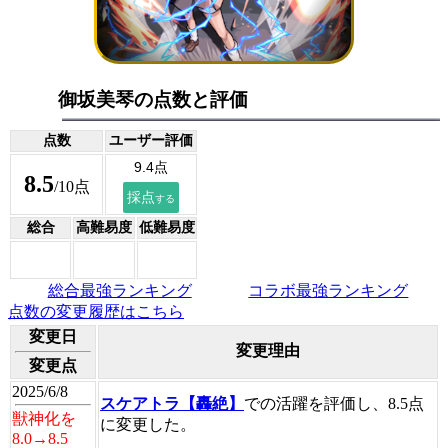
御坂美琴の点数と評価
点数
ユーザー評価
8.5
/10点
総合
高難易度
低難易度
総合最強ランキング
コラボ最強ランキング
点数の変更履歴はこちら
変更日
変更理由
変更点
2025/6/8
スケアトラ【轟絶】
での活躍を評価し、8.5点
獣神化を
に変更した。
8.0→8.5