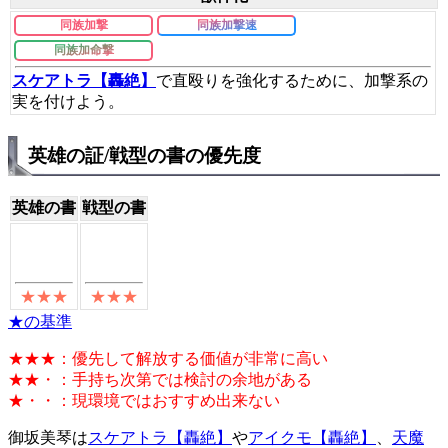
同族加撃
同族加撃速
同族加命撃
スケアトラ【轟絶】
で直殴りを強化するために、加撃系の
実を付けよう。
英雄の証/戦型の書の優先度
英雄の書
戦型の書
★の基準
★★★：優先して解放する価値が非常に高い
★★・：手持ち次第では検討の余地がある
★・・：現環境ではおすすめ出来ない
御坂美琴は
スケアトラ【轟絶】
や
アイクモ【轟絶】
、
天魔