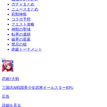
ガチャまとめ
ニュースまとめ
彩獣神祭
コラボ予想
クエスト攻略
神獣の聖域
転界の遺跡
破界の星墓
禁忌の獄
絶級トーナメント
恋姫†大戦
三国志&戦国美少女武将オールスターRPG
広告
詳細を見る