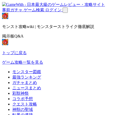
事前ガチャ
ゲーム検索
ログイン
モンスト攻略wiki | モンスターストライク徹底解説
掲示板Q&A
トップに戻る
ゲーム攻略一覧を見る
モンスター図鑑
最強ランキング
ガチャまとめ
ニュースまとめ
彩獣神祭
コラボ予想
クエスト攻略
神獣の聖域
転界の遺跡