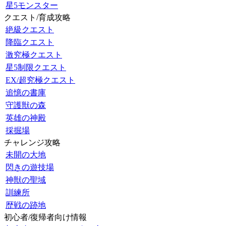
星5モンスター
クエスト/育成攻略
絶級クエスト
降臨クエスト
激究極クエスト
星5制限クエスト
EX/超究極クエスト
追憶の書庫
守護獣の森
英雄の神殿
採掘場
チャレンジ攻略
未開の大地
閃きの遊技場
神獣の聖域
訓練所
歴戦の跡地
初心者/復帰者向け情報