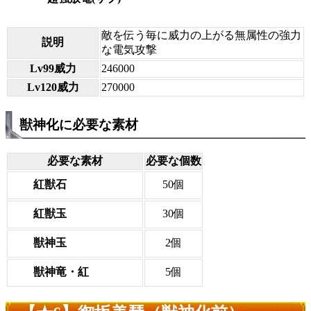
敵を伝う毎に威力の上がる無属性の強力
説明
な電気攻撃
Lv99威力
246000
Lv120威力
270000
獣神化に必要な素材
必要な素材
必要な個数
紅獣石
50個
紅獣玉
30個
獣神玉
2個
獣神竜・紅
5個