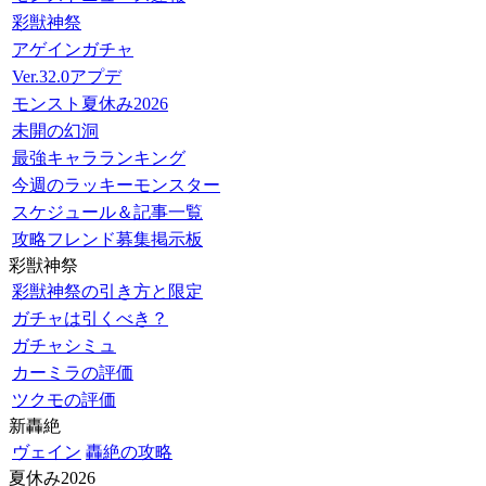
彩獣神祭
アゲインガチャ
Ver.32.0アプデ
モンスト夏休み2026
未開の幻洞
最強キャラランキング
今週のラッキーモンスター
スケジュール＆記事一覧
攻略フレンド募集掲示板
彩獣神祭
彩獣神祭の引き方と限定
ガチャは引くべき？
ガチャシミュ
カーミラの評価
ツクモの評価
新轟絶
ヴェイン
轟絶の攻略
夏休み2026