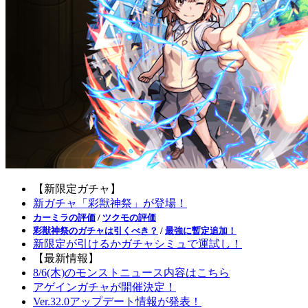
【新限定ガチャ】
新ガチャ「彩獣神祭」が登場！
カーミラの評価
/
ツクモの評価
彩獣神祭のガチャは引くべき？
/
最強に暫定追加！
新限定が引けるかガチャシミュで運試し！
【最新情報】
8/6(木)のモンストニュース内容はこちら
アゲインガチャが開催決定！
Ver.32.0アップデート情報が発表！