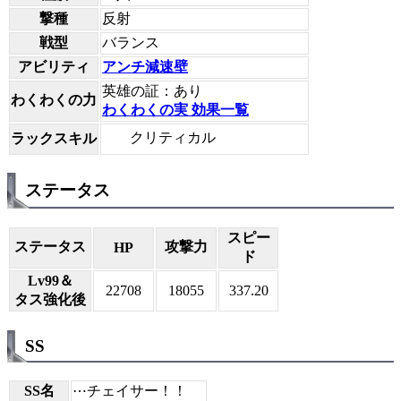
撃種
反射
戦型
バランス
アビリティ
アンチ減速壁
英雄の証：あり
わくわくの力
わくわくの実 効果一覧
クリティカル
ラックスキル
ステータス
スピー
ステータス
攻撃力
HP
ド
Lv99＆
22708
18055
337.20
タス強化後
SS
SS名
⋯チェイサー！！