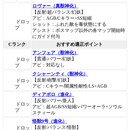
ロヴァー（真獣神化）
【反射/超バランス/幻妖】
アビ：AGB/Cキラー+SS短縮
ドロッ
ショット：ふれた敵を毒状態にする
プ
アシスト：ボスマップ以外の各マップ開始時
にガイド付与
Cランク
おすすめ適正ポイント
アンフェア（獣神化）
【貫通/パワー/幻妖】
ドロッ
アビ：対応なし
プ
クシャーンティ（獣神化）
【反射/砲撃/幻妖】
ドロッ
アビ：Cキラー/闇属性耐性/LS+AGB
プ
ディアボロ（進化）
【反射/パワー/亜人】
ドロッ
アビ：超AGB/SS短縮/パワーオーラ+ソウル
プ
スティール
怪獣9号（進化）
【反射/バランス/怪獣】
ドロッ