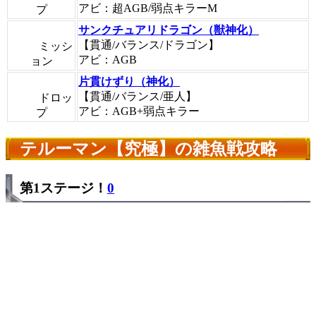
アビ：超AGB/弱点キラーM
プ
サンクチュアリドラゴン（獣神化）
【貫通/バランス/ドラゴン】
ミッシ
アビ：AGB
ョン
片貫けずり（神化）
【貫通/バランス/亜人】
ドロッ
アビ：AGB+弱点キラー
プ
テルーマン【究極】の雑魚戦攻略
第1ステージ！
0