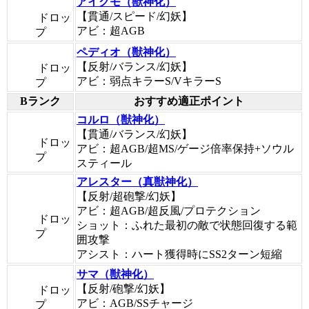
アイクモ（獣神化）
【貫通/スピード/幻妖】
ドロッ
アビ：超AGB
プ
ペディオ（獣神化）
【反射/バランス/幻妖】
ドロッ
アビ：弱点キラーS/VキラーS
プ
Bランク
おすすめ適正ポイント
コルロ（獣神化）
【貫通/バランス/幻妖】
ドロッ
アビ：超AGB/超MS/ゲージ倍率保持+ソウル
プ
スティール
アレスター（真獣神化）
【反射/超砲撃/幻妖】
アビ：超AGB/超反風/プロテクション
ドロッ
ショット：ふれた最初の敵で状態回復する範
プ
囲攻撃
アシスト：ハート獲得時にSS2ターン短縮
サマ（獣神化）
【反射/砲撃/幻妖】
ドロッ
アビ：AGB/SSチャージ
プ