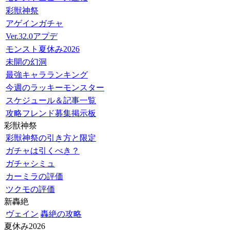
彩獣神祭
アゲインガチャ
Ver.32.0アプデ
モンスト夏休み2026
未開の幻洞
最強キャラランキング
今週のラッキーモンスター
スケジュール＆記事一覧
攻略フレンド募集掲示板
彩獣神祭
彩獣神祭の引き方と限定
ガチャは引くべき？
ガチャシミュ
カーミラの評価
ツクモの評価
新轟絶
ヴェイン
轟絶の攻略
夏休み2026