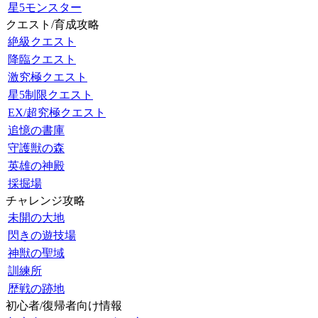
星5モンスター
クエスト/育成攻略
絶級クエスト
降臨クエスト
激究極クエスト
星5制限クエスト
EX/超究極クエスト
追憶の書庫
守護獣の森
英雄の神殿
採掘場
チャレンジ攻略
未開の大地
閃きの遊技場
神獣の聖域
訓練所
歴戦の跡地
初心者/復帰者向け情報