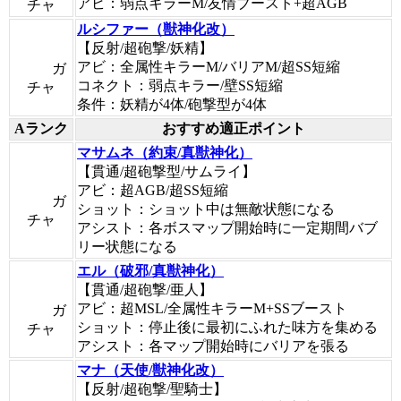
アビ：弱点キラーM/友情ブースト+超AGB
チャ
ルシファー（獣神化改）
【反射/超砲撃/妖精】
アビ：全属性キラーM/バリアM/超SS短縮
ガ
コネクト：弱点キラー/壁SS短縮
チャ
条件：妖精が4体/砲撃型が4体
Aランク
おすすめ適正ポイント
マサムネ（約束/真獣神化）
【貫通/超砲撃型/サムライ】
アビ：超AGB/超SS短縮
ガ
ショット：ショット中は無敵状態になる
チャ
アシスト：各ボスマップ開始時に一定期間バブ
リー状態になる
エル（破邪/真獣神化）
【貫通/超砲撃/亜人】
アビ：超MSL/全属性キラーM+SSブースト
ガ
ショット：停止後に最初にふれた味方を集める
チャ
アシスト：各マップ開始時にバリアを張る
マナ（天使/獣神化改）
【反射/超砲撃/聖騎士】