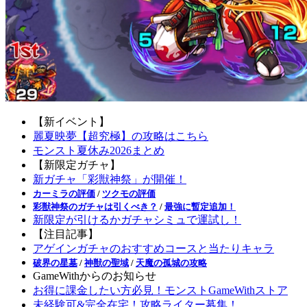
【新イベント】
麗夏映夢【超究極】の攻略はこちら
モンスト夏休み2026まとめ
【新限定ガチャ】
新ガチャ「彩獣神祭」が開催！
カーミラの評価
/
ツクモの評価
彩獣神祭のガチャは引くべき？
/
最強に暫定追加！
新限定が引けるかガチャシミュで運試し！
【注目記事】
アゲインガチャのおすすめコースと当たりキャラ
破界の星墓
/
神獣の聖域
/
天魔の孤城の攻略
GameWithからのお知らせ
お得に課金したい方必見！モンストGameWithストア
未経験可&完全在宅！攻略ライター募集！