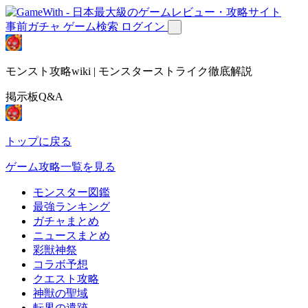
事前ガチャ
ゲーム検索
ログイン
モンスト攻略wiki | モンスターストライク徹底解説
掲示板Q&A
トップに戻る
ゲーム攻略一覧を見る
モンスター図鑑
最強ランキング
ガチャまとめ
ニュースまとめ
彩獣神祭
コラボ予想
クエスト攻略
神獣の聖域
転界の遺跡