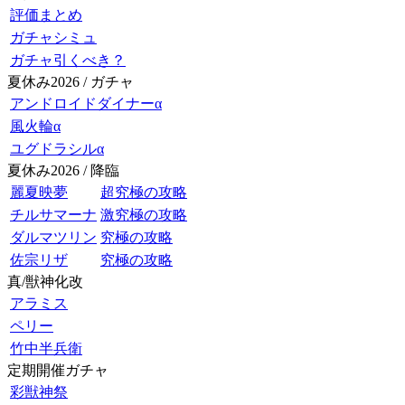
評価まとめ
ガチャシミュ
ガチャ引くべき？
夏休み2026 / ガチャ
アンドロイドダイナーα
風火輪α
ユグドラシルα
夏休み2026 / 降臨
麗夏映夢
超究極の攻略
チルサマーナ
激究極の攻略
ダルマツリン
究極の攻略
佐宗リザ
究極の攻略
真/獣神化改
アラミス
ペリー
竹中半兵衛
定期開催ガチャ
彩獣神祭