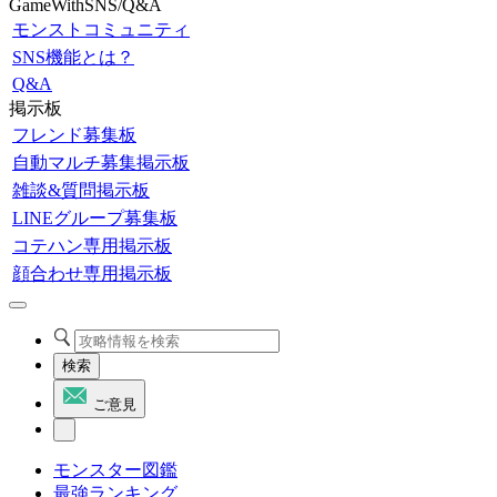
GameWithSNS/Q&A
モンストコミュニティ
SNS機能とは？
Q&A
掲示板
フレンド募集板
自動マルチ募集掲示板
雑談&質問掲示板
LINEグループ募集板
コテハン専用掲示板
顔合わせ専用掲示板
検索
ご意見
モンスター図鑑
最強ランキング