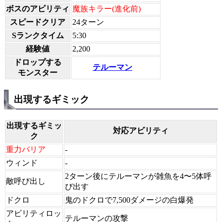
ボスのアビリティ
魔族キラー(進化前)
スピードクリア
24ターン
Sランクタイム
5:30
経験値
2,200
ドロップする
テルーマン
モンスター
出現するギミック
出現するギミッ
対応アビリティ
ク
重力バリア
-
ウィンド
-
2ターン後にテルーマンが雑魚を4〜5体呼
敵呼び出し
び出す
ドクロ
鬼のドクロで7,500ダメージの白爆発
アビリティロッ
テルーマンの攻撃