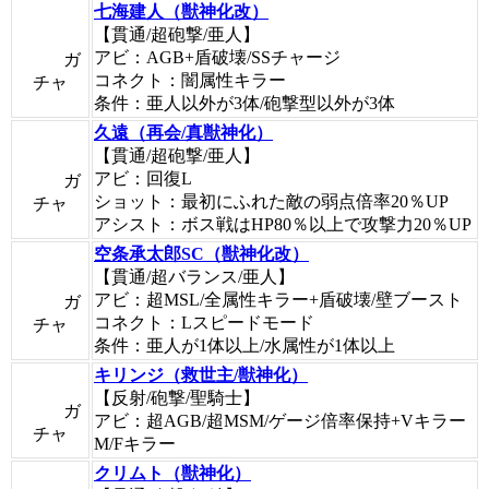
七海建人（獣神化改）
【貫通/超砲撃/亜人】
アビ：AGB+盾破壊/SSチャージ
ガ
コネクト：闇属性キラー
チャ
条件：亜人以外が3体/砲撃型以外が3体
久遠（再会/真獣神化）
【貫通/超砲撃/亜人】
アビ：回復L
ガ
ショット：最初にふれた敵の弱点倍率20％UP
チャ
アシスト：ボス戦はHP80％以上で攻撃力20％UP
空条承太郎SC（獣神化改）
【貫通/超バランス/亜人】
アビ：超MSL/全属性キラー+盾破壊/壁ブースト
ガ
コネクト：Lスピードモード
チャ
条件：亜人が1体以上/水属性が1体以上
キリンジ（救世主/獣神化）
【反射/砲撃/聖騎士】
ガ
アビ：超AGB/超MSM/ゲージ倍率保持+Vキラー
チャ
M/Fキラー
クリムト（獣神化）