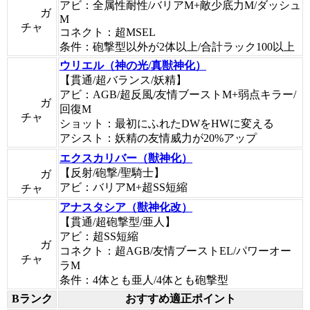
アビ：全属性耐性/バリアM+敵少底力M/ダッシュ
ガ
M
チャ
コネクト：超MSEL
条件：砲撃型以外が2体以上/合計ラック100以上
ウリエル（神の光/真獣神化）
【貫通/超バランス/妖精】
アビ：AGB/超反風/友情ブーストM+弱点キラー/
ガ
回復M
チャ
ショット：最初にふれたDWをHWに変える
アシスト：妖精の友情威力が20%アップ
エクスカリバー（獣神化）
【反射/砲撃/聖騎士】
ガ
アビ：バリアM+超SS短縮
チャ
アナスタシア（獣神化改）
【貫通/超砲撃型/亜人】
アビ：超SS短縮
ガ
コネクト：超AGB/友情ブーストEL/パワーオー
チャ
ラM
条件：4体とも亜人/4体とも砲撃型
Bランク
おすすめ適正ポイント