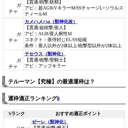
【貫通/砲撃/妖精】
ガ
アビ：超AGB/VキラーM/SSチャージL+ソウルス
チャ
ティールM
カメハメハα（獣神化改）
【貫通/超砲撃/亜人】
アビ：AGB/亜人耐性M
ガ
コネクト：亜侍封じEL/SS短縮
チャ
条件：亜人以外が2体以上/砲撃型以外が2体以上
テセウス（獣神化）
【貫通/砲撃/聖騎士】
ガ
アビ：アップキラー
チャ
テルーマン【究極】の最適運枠は？
運枠適正ランキング
0
Sランク
おすすめ適正ポイント
ゼーレ（獣神化）
【貫通/砲撃/魔王】