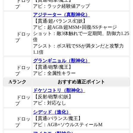
ドロッ
アビ：ラック経験値アップ
プ
アジテーター（真獣神化）
【貫通/超バランス/幻妖】
アビ：超AGB/超MSM+回復/SSチャージ
ショット：敵3体触れで一定期間、防御力1.25
ドロッ
倍
プ
アシスト：ボス戦でSSが満タンだと攻撃力
1.1倍
グランギニョル（獣神化）
【貫通/砲撃/魔王】
ドロッ
アビ：全属性キラー
プ
Aランク
おすすめ適正ポイント
ドケソコトリ（獣神化）
【反射/砲撃/幻妖】
ドロッ
アビ：対応なし
プ
シデッド（進化）
【貫通/バランス/魔王】
ドロッ
アビ：AGB+ソウルスティールM
プ