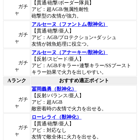
【貫通/砲撃/ボーダー隊員】
ガチ
アビ：超AGB/無属性耐性
ャ
砲撃型の友情が強力。
アルセーヌ（ファントム/獣神化）
【貫通/砲撃/亜人】
ガチ
アビ：AGB/プロテクション+ダッシュ
ャ
友情が雑魚処理に役立つ。
アルセーヌ（アナーキー/獣神化）
【反射/スピード/亜人】
ガチ
アビ：AGB/Fキラー+連撃キラー/SSブースト
ャ
キラー効果で火力を出しやすい。
Aランク
おすすめ適正ポイント
冨岡義勇（獣神化）
【反射/バランス/亜人】
ガチ
アビ：超AGB
ャ
敵密着時の友情で火力を出せる。
ローレライ（獣神化）
【貫通/砲撃/亜人】
ガチ
アビ：対応なし
ャ
友情で敵全体に火力を出せる。