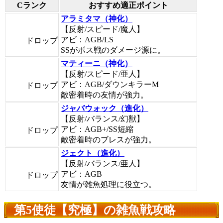
Cランク
おすすめ適正ポイント
アラミタマ（神化）
【反射/スピード/魔人】
アビ：AGB/LS
ドロップ
SSがボス戦のダメージ源に。
マティーニ（神化）
【反射/スピード/亜人】
アビ：AGB/ダウンキラーM
ドロップ
敵密着時の友情が強力。
ジャバウォック（進化）
【反射/バランス/幻獣】
アビ：AGB+/SS短縮
ドロップ
敵密着時のブレスが強力。
ジェクト（進化）
【反射/バランス/亜人】
アビ：AGB
ドロップ
友情が雑魚処理に役立つ。
第5使徒【究極】の雑魚戦攻略