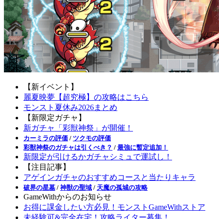
【新イベント】
麗夏映夢【超究極】の攻略はこちら
モンスト夏休み2026まとめ
【新限定ガチャ】
新ガチャ「彩獣神祭」が開催！
カーミラの評価
/
ツクモの評価
彩獣神祭のガチャは引くべき？
/
最強に暫定追加！
新限定が引けるかガチャシミュで運試し！
【注目記事】
アゲインガチャのおすすめコースと当たりキャラ
破界の星墓
/
神獣の聖域
/
天魔の孤城の攻略
GameWithからのお知らせ
お得に課金したい方必見！モンストGameWithストア
未経験可&完全在宅！攻略ライター募集！