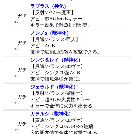
ラプラス（神化）
【反射/パワー/魔王】
ガチ
アビ：超AGB/GBキラーL
ャ
キラー効果で雑魚処理が楽。
ノンノα（獣神化）
【貫通/バランス/亜人】
ガチ
アビ：AGB
ャ
友情で広範囲の敵を攻撃できる。
シンジ＆レイ（獣神化）
【貫通/バランス/エヴァ】
ガチ
アビ：シンクロ/超AGB
ャ
友情で雑魚処理が楽に。
ジェラルド（獣神化）
【反射/バランス/聖騎士】
ガチ
アビ：超AGB/火属性キラー
ャ
キラーで全体に火力を出せる。
カヲルシ（獣神化）
【貫通/バランス/エヴァ】
ガチ
アビ：シンクロ/AGB+SS短縮
ャ
広範囲友情で全体に攻撃できる。