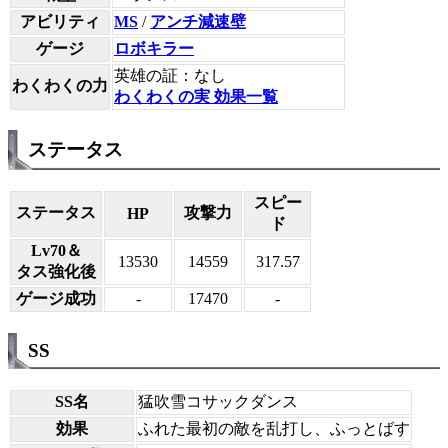
アビリティ
MS
/
アンチ減速壁
ゲージ
ロボキラー
英雄の証：なし
わくわくの力
わくわくの実 効果一覧
ステータス
スピー
ステータス
攻撃力
HP
ド
Lv70＆
13530
14559
317.57
タス強化後
ゲージ成功
-
17470
-
SS
SS名
猛吹雪コサックダンス
効果
ふれた最初の敵を乱打し、ふっとばす