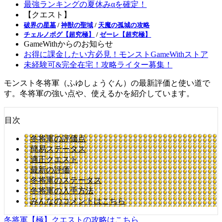
最強ランキングの夏休みαを確定！
【クエスト】
破界の星墓
/
神獣の聖域
/
天魔の孤城の攻略
チェルノボグ【超究極】
/
ゼーレ【超究極】
GameWithからのお知らせ
お得に課金したい方必見！モンストGameWithストア
未経験可&完全在宅！攻略ライター募集！
モンスト冬将軍（ふゆしょうぐん）の最新評価と使い道で
す。冬将軍の強い点や、使えるかを紹介しています。
目次
冬将軍の評価点
簡易ステータス
適正クエスト
最新の評価
冬将軍のステータス
冬将軍の入手方法
みんなのコメントはこちら
冬将軍【極】クエストの攻略はこちら