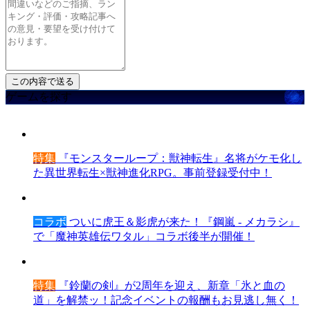
ゲームを探す
特集
『モンスターループ：獣神転生』名将がケモ化し
た異世界転生×獣神進化RPG。事前登録受付中！
コラボ
ついに虎王＆影虎が来た！『鋼嵐 - メカラシ』
で「魔神英雄伝ワタル」コラボ後半が開催！
特集
『鈴蘭の剣』が2周年を迎え、新章「氷と血の
道」を解禁ッ！記念イベントの報酬もお見逃し無く！