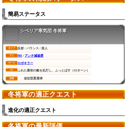
簡易ステータス
シベリア寒気団 冬将軍
反射 / バランス / 亜人
タイプ
MS
/
アンチ減速壁
アビ
ロボキラー
ゲージ
SS
ふれた最初の敵を乱打し、ふっとばす（16ターン）
追従型貫通弾
友情
冬将軍の適正クエスト
進化の適正クエスト
冬将軍の最新評価