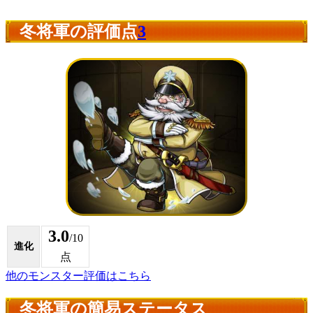
冬将軍の評価点
3
3.0
/10
進化
点
他のモンスター評価はこちら
冬将軍の簡易ステータス