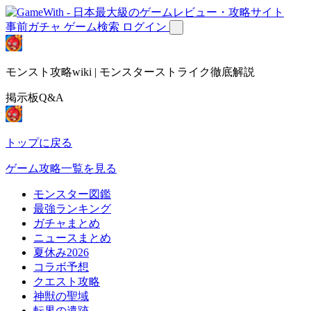
事前ガチャ
ゲーム検索
ログイン
モンスト攻略wiki | モンスターストライク徹底解説
掲示板Q&A
トップに戻る
ゲーム攻略一覧を見る
モンスター図鑑
最強ランキング
ガチャまとめ
ニュースまとめ
夏休み2026
コラボ予想
クエスト攻略
神獣の聖域
転界の遺跡