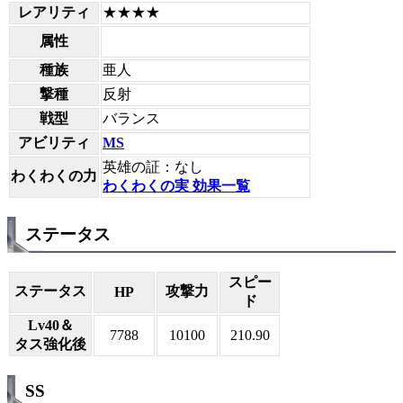
レアリティ
★★★★
属性
種族
亜人
撃種
反射
戦型
バランス
アビリティ
MS
英雄の証：なし
わくわくの力
わくわくの実 効果一覧
ステータス
スピー
ステータス
攻撃力
HP
ド
Lv40＆
7788
10100
210.90
タス強化後
SS