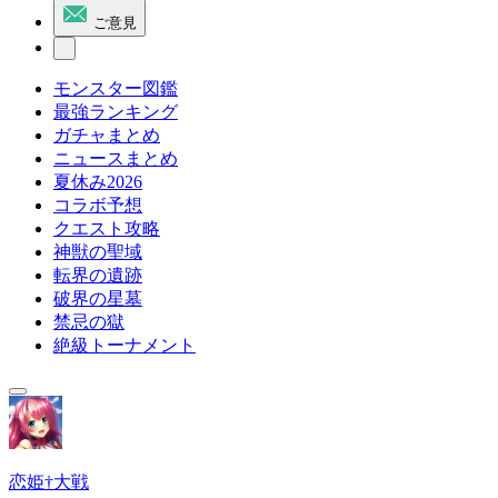
ご意見
モンスター図鑑
最強ランキング
ガチャまとめ
ニュースまとめ
夏休み2026
コラボ予想
クエスト攻略
神獣の聖域
転界の遺跡
破界の星墓
禁忌の獄
絶級トーナメント
恋姫†大戦