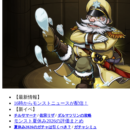
【最新情報】
16時からモンストニュースが配信！
【新イベ】
チルサマーナ
/
佐宗リザ
/
ダルマツリンの攻略
モンスト夏休み2026の評価まとめ
夏休み2026のガチャは引くべき？
/
ガチャシミュ