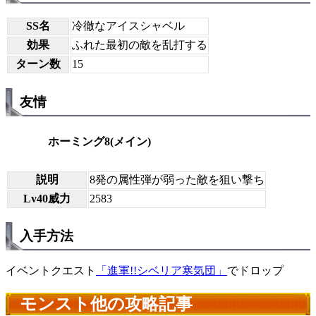
SS名
冷徹なアイスシャベル
効果
ふれた最初の敵を乱打する
ターン数
15
友情
ホーミング8(メイン)
説明
8発の属性弾が弱った敵を狙い撃ち
Lv40威力
2583
入手方法
イベントクエスト
「進軍!!シベリア寒気団」
でドロップ
モンスト他の攻略記事