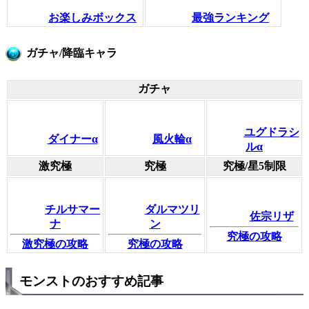
お楽しみボックス
最強ランキング
ガチャ/降臨キャラ
ガチャ
ユグドラシ
ダイナーα
風火輪α
ルα
激究極
究極
究極/星5制限
チルサマー
ダルマツリ
佐宗リザ
ナ
ン
究極の攻略
激究極の攻略
究極の攻略
モンストのおすすめ記事