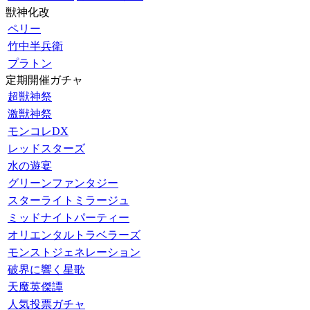
獣神化改
ペリー
竹中半兵衛
プラトン
定期開催ガチャ
超獣神祭
激獣神祭
モンコレDX
レッドスターズ
水の遊宴
グリーンファンタジー
スターライトミラージュ
ミッドナイトパーティー
オリエンタルトラベラーズ
モンストジェネレーション
破界に響く星歌
天魔英傑譚
人気投票ガチャ