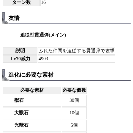
ターン数
16
友情
追従型貫通弾(メイン)
説明
ふれた仲間を追従する貫通弾で攻撃
Lv70威力
4903
進化に必要な素材
必要な素材
必要な個数
獣石
30個
大獣石
10個
光獣石
5個