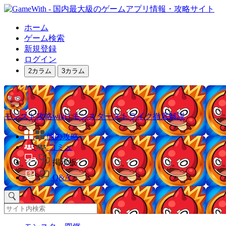
ホーム
ゲーム検索
新規登録
ログイン
2カラム
3カラム
モンスト攻略wiki | モンスターストライク徹底解説
他の攻略
コミュ
掲示板
Q&A