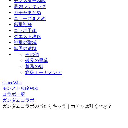
モンスター図鑑
最強ランキング
ガチャまとめ
ニュースまとめ
彩獣神祭
コラボ予想
クエスト攻略
神獣の聖域
転界の遺跡
その他
破界の星墓
禁忌の獄
絶級トーナメント
GameWith
モンスト攻略wiki
コラボ一覧
ガンダムコラボ
ガンダムコラボの当たりキャラ｜ガチャは引くべき？