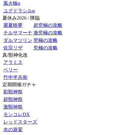
風火輪α
ユグドラシルα
夏休み2026 / 降臨
麗夏映夢
超究極の攻略
チルサマーナ
激究極の攻略
ダルマツリン
究極の攻略
佐宗リザ
究極の攻略
真/獣神化改
アラミス
ペリー
竹中半兵衛
定期開催ガチャ
彩獣神祭
超獣神祭
激獣神祭
モンコレDX
レッドスターズ
水の遊宴