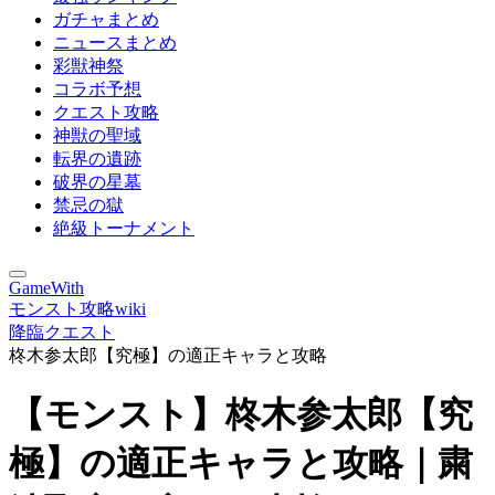
ガチャまとめ
ニュースまとめ
彩獣神祭
コラボ予想
クエスト攻略
神獣の聖域
転界の遺跡
破界の星墓
禁忌の獄
絶級トーナメント
GameWith
モンスト攻略wiki
降臨クエスト
柊木参太郎【究極】の適正キャラと攻略
【モンスト】柊木参太郎【究
極】の適正キャラと攻略｜粛