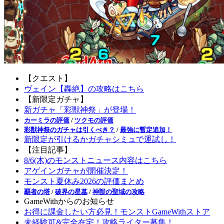
【クエスト】
ヴェイン【轟絶】の攻略はこちら
【新限定ガチャ】
新ガチャ「彩獣神祭」が登場！
カーミラの評価
/
ツクモの評価
彩獣神祭のガチャは引くべき？
/
最強に暫定追加！
新限定が引けるかガチャシミュで運試し！
【注目記事】
8/6(木)のモンストニュース内容はこちら
アゲインガチャが開催決定！
モンスト夏休み2026の評価まとめ
覇者の塔
/
破界の星墓
/
神獣の聖域の攻略
GameWithからのお知らせ
お得に課金したい方必見！モンストGameWithストア
未経験可&完全在宅！攻略ライター募集！