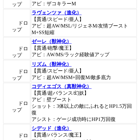
アビ：ザコキラーM
ップ
ラヴェンツァ（進化）
【貫通/スピード/亜人】
ドロ
アビ：超AW/MSL/リジェネM/友情ブースト
ップ
M+SS短縮
ゼーレ（獣神化）
【貫通/砲撃/魔王】
ドロ
アビ：AW/MS/ラック経験値アップ
ップ
リズム（獣神化）
【貫通/スピード/亜人】
ドロ
アビ：超AW/MSM+回復M/敵多底力
ップ
コディエゴス（真獣神化）
【貫通/超バランス/幻妖】
アビ：壁ブースト
ドロ
ショット：3体以上の敵にふれるとHP1.5万回
ップ
復
アシスト：ゲージ成功時にHP1万回復
シデッド（進化）
【貫通/バランス/魔王】
ドロ