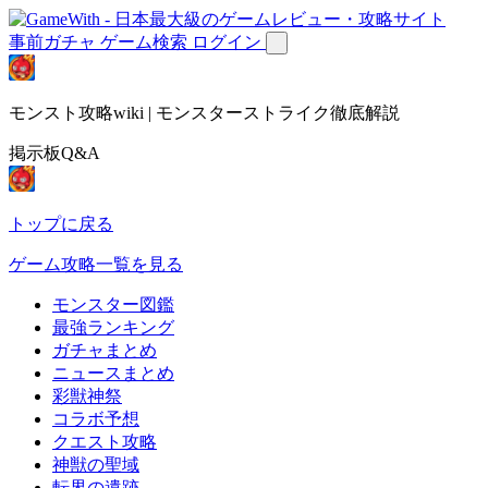
事前ガチャ
ゲーム検索
ログイン
モンスト攻略wiki | モンスターストライク徹底解説
掲示板Q&A
トップに戻る
ゲーム攻略一覧を見る
モンスター図鑑
最強ランキング
ガチャまとめ
ニュースまとめ
彩獣神祭
コラボ予想
クエスト攻略
神獣の聖域
転界の遺跡