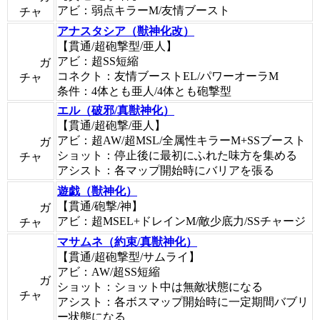
アビ：弱点キラーM/友情ブースト
チャ
アナスタシア（獣神化改）
【貫通/超砲撃型/亜人】
アビ：超SS短縮
ガ
コネクト：友情ブーストEL/パワーオーラM
チャ
条件：4体とも亜人/4体とも砲撃型
エル（破邪/真獣神化）
【貫通/超砲撃/亜人】
アビ：超AW/超MSL/全属性キラーM+SSブースト
ガ
ショット：停止後に最初にふれた味方を集める
チャ
アシスト：各マップ開始時にバリアを張る
遊戯（獣神化）
【貫通/砲撃/神】
ガ
アビ：超MSEL+ドレインM/敵少底力/SSチャージ
チャ
マサムネ（約束/真獣神化）
【貫通/超砲撃型/サムライ】
アビ：AW/超SS短縮
ガ
ショット：ショット中は無敵状態になる
チャ
アシスト：各ボスマップ開始時に一定期間バブリ
ー状態になる