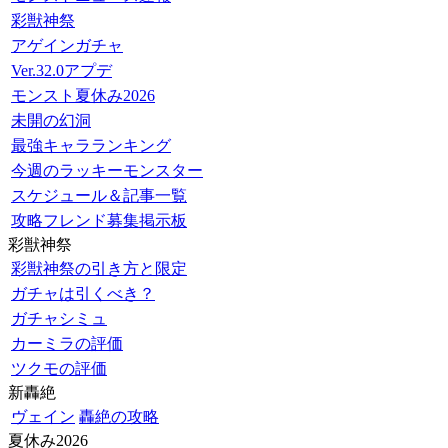
彩獣神祭
アゲインガチャ
Ver.32.0アプデ
モンスト夏休み2026
未開の幻洞
最強キャラランキング
今週のラッキーモンスター
スケジュール＆記事一覧
攻略フレンド募集掲示板
彩獣神祭
彩獣神祭の引き方と限定
ガチャは引くべき？
ガチャシミュ
カーミラの評価
ツクモの評価
新轟絶
ヴェイン
轟絶の攻略
夏休み2026