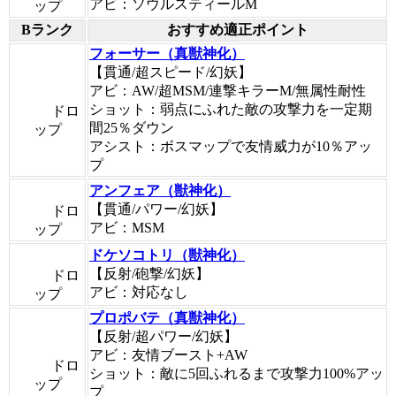
アビ：ソウルスティールM
ップ
Bランク
おすすめ適正ポイント
フォーサー（真獣神化）
【貫通/超スピード/幻妖】
アビ：AW/超MSM/連撃キラーM/無属性耐性
ショット：弱点にふれた敵の攻撃力を一定期
ドロ
間25％ダウン
ップ
アシスト：ボスマップで友情威力が10％アッ
プ
アンフェア（獣神化）
【貫通/パワー/幻妖】
ドロ
アビ：MSM
ップ
ドケソコトリ（獣神化）
【反射/砲撃/幻妖】
ドロ
アビ：対応なし
ップ
プロポバテ（真獣神化）
【反射/超パワー/幻妖】
アビ：友情ブースト+AW
ドロ
ショット：敵に5回ふれるまで攻撃力100%アッ
ップ
プ