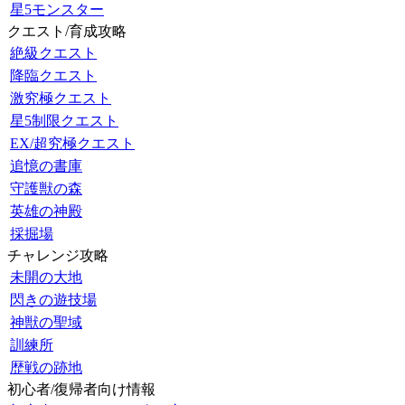
星5モンスター
クエスト/育成攻略
絶級クエスト
降臨クエスト
激究極クエスト
星5制限クエスト
EX/超究極クエスト
追憶の書庫
守護獣の森
英雄の神殿
採掘場
チャレンジ攻略
未開の大地
閃きの遊技場
神獣の聖域
訓練所
歴戦の跡地
初心者/復帰者向け情報