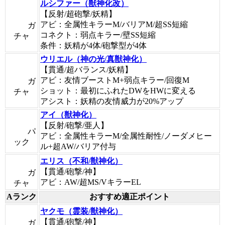
ルシファー（獣神化改）
【反射/超砲撃/妖精】
アビ：全属性キラーM/バリアM/超SS短縮
ガ
コネクト：弱点キラー/壁SS短縮
チャ
条件：妖精が4体/砲撃型が4体
ウリエル（神の光/真獣神化）
【貫通/超バランス/妖精】
アビ：友情ブーストM+弱点キラー/回復M
ガ
ショット：最初にふれたDWをHWに変える
チャ
アシスト：妖精の友情威力が20%アップ
アイ（獣神化）
【反射/砲撃/亜人】
パ
アビ：全属性キラーM/全属性耐性/ノーダメヒー
ック
ル+超AW/バリア付与
エリス（不和/獣神化）
【貫通/砲撃/神】
ガ
アビ：AW/超MS/VキラーEL
チャ
Aランク
おすすめ適正ポイント
ヤクモ（霊装/獣神化）
【貫通/砲撃/神】
ガ