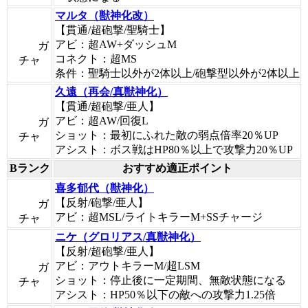
マルタ（獣神化改）
【貫通/超砲撃/聖騎士】
アビ：超AW+ダッシュM
ガ
コネクト：超MS
チャ
条件：聖騎士以外が2体以上/砲撃型以外が2体以上
久遠（再会/真獣神化）
【貫通/超砲撃/亜人】
アビ：超AW/回復L
ガ
ショット：最初にふれた敵の弱点倍率20％UP
チャ
アシスト：ボス戦はHP80％以上で攻撃力20％UP
Bランク
おすすめ適正ポイント
喜多郁代（獣神化）
【反射/砲撃/亜人】
ガ
アビ：超MSL/ライトキラーM+SSチャージ
チャ
ニケ（グロリアス/真獣神化）
【反射/超砲撃/亜人】
アビ：アウトキラーM/超LSM
ガ
ショット：停止後に一定期間、無敵状態になる
チャ
アシスト：HP50％以下の敵への攻撃力1.25倍