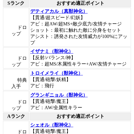
Sランク
おすすめ適正ポイント
デティアカル（真獣神化）
【貫通/超スピード/幻妖】
アビ：超AW/超MS+敵少底力/友情チャージ
ドロ
ショット：最初に触れた敵に分身をセット
ップ
アシスト：誘発された友情威力が100%にアッ
プ
イザナミ（獣神化）
【反射/バランス/神】
ドロ
アビ：超MS/木属性キラー+AW/友情チャージ
ップ
トロイメライ（獣神化）
【貫通/砲撃/妖精】
特典
アビ：飛行
入手
グランギニョル（獣神化）
【貫通/砲撃/魔王】
ドロ
アビ：AW/全属性キラー
ップ
Aランク
おすすめ適正ポイント
シェオル（獣神化）
【貫通/砲撃/魔王】
ドロ