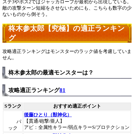
ステ3やボス2ではジャッカロープが最初から出現している。
敵の攻撃ターン短縮をさせないためにも、こちらも数字の少
ないものから倒そう。
柊木参太郎【究極】の適正ランキン
グ
攻略適正ランキングはモンスターのラック値を考慮していま
せん。
柊木参太郎の最適モンスターは？
攻略適正ランキング
81
Sランク
おすすめ適正ポイント
後藤ひとり（獣神化）
【貫通/砲撃/亜人】
パ
アビ：全属性キラー/弱点キラーS/プロテクション
ック