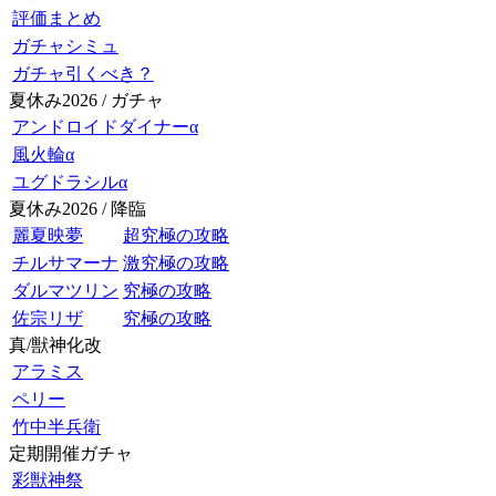
評価まとめ
ガチャシミュ
ガチャ引くべき？
夏休み2026 / ガチャ
アンドロイドダイナーα
風火輪α
ユグドラシルα
夏休み2026 / 降臨
麗夏映夢
超究極の攻略
チルサマーナ
激究極の攻略
ダルマツリン
究極の攻略
佐宗リザ
究極の攻略
真/獣神化改
アラミス
ペリー
竹中半兵衛
定期開催ガチャ
彩獣神祭