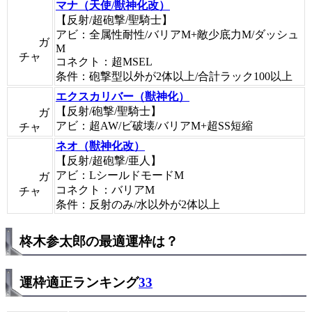
マナ（天使/獣神化改）
【反射/超砲撃/聖騎士】
アビ：全属性耐性/バリアM+敵少底力M/ダッシュ
ガ
M
チャ
コネクト：超MSEL
条件：砲撃型以外が2体以上/合計ラック100以上
エクスカリバー（獣神化）
【反射/砲撃/聖騎士】
ガ
アビ：超AW/ビ破壊/バリアM+超SS短縮
チャ
ネオ（獣神化改）
【反射/超砲撃/亜人】
アビ：LシールドモードM
ガ
コネクト：バリアM
チャ
条件：反射のみ/水以外が2体以上
柊木参太郎の最適運枠は？
運枠適正ランキング
33