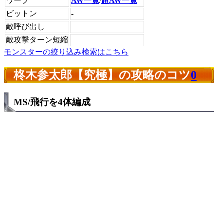
ワープ
AW一覧
/
超AW一覧
ビットン
-
敵呼び出し
敵攻撃ターン短縮
モンスターの絞り込み検索はこちら
柊木参太郎【究極】の攻略のコツ
0
MS/飛行を4体編成