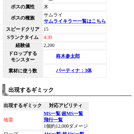
ボスの属性
木
サムライ
ボスの種族
サムライキラー一覧はこちら
スピードクリア
15
Sランクタイム
4:30
経験値
2,200
ドロップする
柊木参太郎
モンスター
パーティナ：3体
素材に使う数
出現するギミック
出現するギミック
対応アビリティ
MS一覧
/
超MS一覧
地雷
飛行一覧
1個約12,000ダメージ