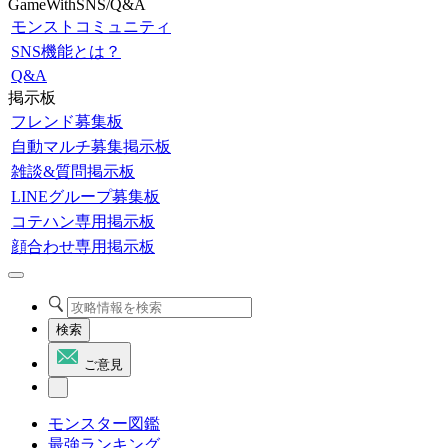
GameWithSNS/Q&A
モンストコミュニティ
SNS機能とは？
Q&A
掲示板
フレンド募集板
自動マルチ募集掲示板
雑談&質問掲示板
LINEグループ募集板
コテハン専用掲示板
顔合わせ専用掲示板
検索
ご意見
モンスター図鑑
最強ランキング