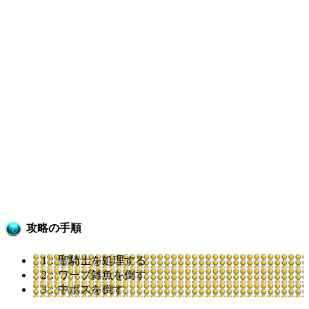
攻略の手順
1：聖騎士を処理する
2：ワープ雑魚を倒す
3：中ボスを倒す