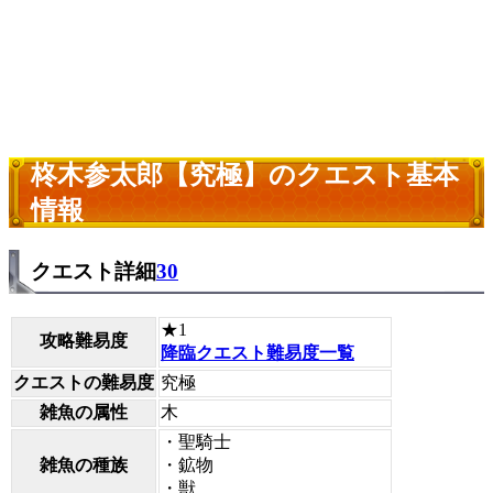
柊木参太郎【究極】のクエスト基本
情報
クエスト詳細
30
★1
攻略難易度
降臨クエスト難易度一覧
クエストの難易度
究極
雑魚の属性
木
・聖騎士
雑魚の種族
・鉱物
・獣