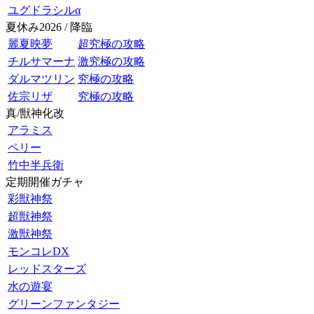
ユグドラシルα
夏休み2026 / 降臨
麗夏映夢
超究極の攻略
チルサマーナ
激究極の攻略
ダルマツリン
究極の攻略
佐宗リザ
究極の攻略
真/獣神化改
アラミス
ペリー
竹中半兵衛
定期開催ガチャ
彩獣神祭
超獣神祭
激獣神祭
モンコレDX
レッドスターズ
水の遊宴
グリーンファンタジー