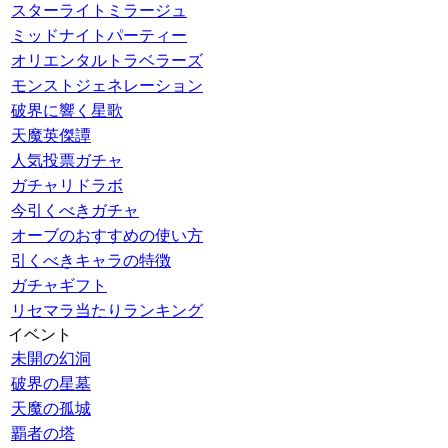
スターライトミラージュ
ミッドナイトパーティー
オリエンタルトラベラーズ
モンストジェネレーション
破界に響く星歌
天魔英傑譚
人気投票ガチャ
ガチャリドラボ
今引くべきガチャ
オーブのおすすめの使い方
引くべきキャラの特徴
ガチャギフト
リセマラ当たりランキング
イベント
未開の幻洞
破界の星墓
天魔の孤城
覇者の塔