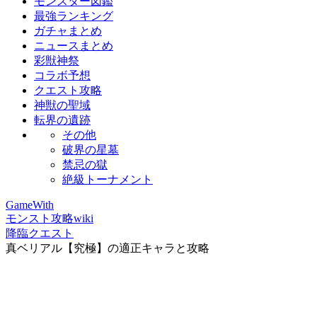
モンスター図鑑
最強ランキング
ガチャまとめ
ニュースまとめ
彩獣神祭
コラボ予想
クエスト攻略
神獣の聖域
転界の遺跡
その他
破界の星墓
禁忌の獄
絶級トーナメント
GameWith
モンスト攻略wiki
降臨クエスト
真ベリアル【究極】の適正キャラと攻略