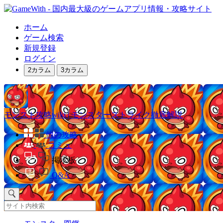
ホーム
ゲーム検索
新規登録
ログイン
2カラム
3カラム
モンスト攻略wiki | モンスターストライク徹底解説
他の攻略
コミュ
掲示板
Q&A