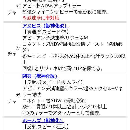
アビ：超ADW/アップキラー
ガ
超強シャイニングピラーで砲台役に優秀。
チャ
※減速壁に非対応
アヌビス（獣神化改）
【貫通/超スピード/神】
アビ：アンチ減速壁/リジェネM
コネクト：超ADW/回復L/友情ブースト（発動必
ガ
須）
チャ
条件：スピード型以外が2体以上/合計ラック100以
上
回復LとリジェネMで高いHPを保てる。
関羽（獣神化改）
【反射/超スピード/サムライ】
アビ：アンチ減速壁/Cキラー/超SSアクセル+Vキ
ラー/底力
ガ
コネクト：超ADW（発動必須）
チャ
条件：貫通が1体以上/合計ラック100以上
2つのキラーでアタッカーとして優秀。
ホームズ（獣神化）
【反射/スピード/亜人】