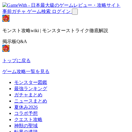
事前ガチャ
ゲーム検索
ログイン
モンスト攻略wiki | モンスターストライク徹底解説
掲示板Q&A
トップに戻る
ゲーム攻略一覧を見る
モンスター図鑑
最強ランキング
ガチャまとめ
ニュースまとめ
夏休み2026
コラボ予想
クエスト攻略
神獣の聖域
転界の遺跡