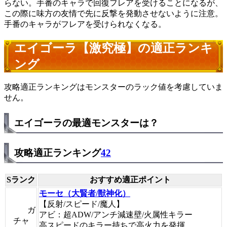
らない。手番のキャラで回復フレアを受けることになるが、
この際に味方の友情で先に反撃を発動させないように注意。
手番のキャラがフレアを受けられなくなる。
エイゴーラ【激究極】の適正ランキ
ング
攻略適正ランキングはモンスターのラック値を考慮していま
せん。
エイゴーラの最適モンスターは？
攻略適正ランキング
42
Sランク
おすすめ適正ポイント
モーセ（大賢者/獣神化）
【反射/スピード/魔人】
ガ
アビ：超ADW/アンチ減速壁/火属性キラー
チャ
高スピードのキラー持ちで高火力を発揮。