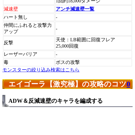
1回約18,000ダメージ
減速壁
アンチ減速壁一覧
ハート無し
-
仲間にふれると攻撃力
-
アップ
天使：LB範囲に回復フレア
反撃
25,000回復
レーザーバリア
-
毒
ボスの攻撃
モンスターの絞り込み検索はこちら
エイゴーラ【激究極】の攻略のコツ
0
ADW＆反減速壁のキャラを編成する