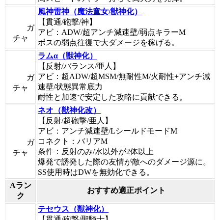
風神雷神（魔法童女/獣神化）
【貫通/砲撃/神】
ガ
アビ：ADW/超アンチ減速壁/弱点キラーM
チャ
ボスの弱点往復で大ダメージを稼げる。
ラムα（獣神化）
【反射/バランス/亜人】
アビ：超ADW/超MSM/無耐性M/火耐性+アンチ減
ガ
速壁/状態異常底力
チャ
耐性と加速で安定した攻略に貢献できる。
ネオ（獣神化改）
【反射/超砲撃/亜人】
アビ：アンチ減速壁/LシールドモードM
コネクト：バリアM
ガ
条件：反射のみ/水以外が2体以上
チャ
爆発で誘発した際の友情が敵へのダメージ源に。
SS使用時はDWを無効化できる。
Aラン
おすすめ適正ポイント
ク
テセウス（獣神化）
【貫通/砲撃/聖騎士】