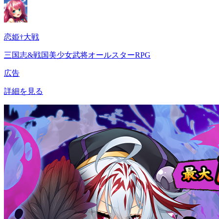
恋姫†大戦
三国志&戦国美少女武将オールスターRPG
広告
詳細を見る