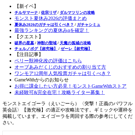
【新イベ】
チルサマーナ
/
佐宗リザ
/
ダルマツリンの攻略
モンスト夏休み2026の評価まとめ
夏休み2026のガチャは引くべき？
/
ガチャシミュ
最強ランキングの夏休みαを確定！
【クエスト】
破界の星墓
/
神獣の聖域
/
天魔の孤城の攻略
チェルノボグ【超究極】
/
ゼーレ【超究極】
【注目記事】
ペリー獣神化改の評価はこちら
オーブあみだくじのおすすめの割り当て方
ワンモア12周年人気投票ガチャは引くべき？
GameWithからのお知らせ
お得に課金したい方必見！モンストGameWithストア
未経験可&完全在宅！攻略ライター募集！
モンストエイゴーラ（えいごーら）〈突撃！正義のパワフル
英会話〉【激究極】の適正や攻略法です。ギミックや運枠を
掲載しています。エイゴーラを周回する際の参考にしてくだ
さい。