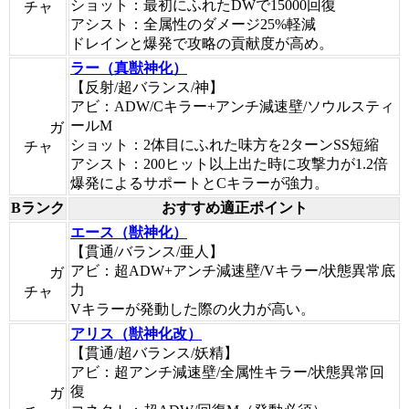
ショット：最初にふれたDWで15000回復
チャ
アシスト：全属性のダメージ25%軽減
ドレインと爆発で攻略の貢献度が高め。
ラー（真獣神化）
【反射/超バランス/神】
アビ：ADW/Cキラー+アンチ減速壁/ソウルスティ
ールM
ガ
ショット：2体目にふれた味方を2ターンSS短縮
チャ
アシスト：200ヒット以上出た時に攻撃力が1.2倍
爆発によるサポートとCキラーが強力。
Bランク
おすすめ適正ポイント
エース（獣神化）
【貫通/バランス/亜人】
アビ：超ADW+アンチ減速壁/Vキラー/状態異常底
ガ
力
チャ
Vキラーが発動した際の火力が高い。
アリス（獣神化改）
【貫通/超バランス/妖精】
アビ：超アンチ減速壁/全属性キラー/状態異常回
復
ガ