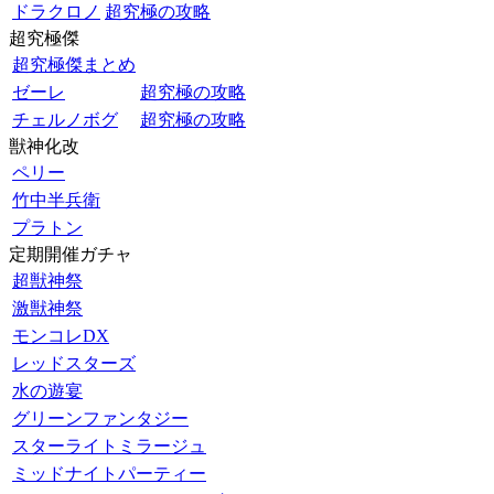
ドラクロノ
超究極の攻略
超究極傑
超究極傑まとめ
ゼーレ
超究極の攻略
チェルノボグ
超究極の攻略
獣神化改
ペリー
竹中半兵衛
プラトン
定期開催ガチャ
超獣神祭
激獣神祭
モンコレDX
レッドスターズ
水の遊宴
グリーンファンタジー
スターライトミラージュ
ミッドナイトパーティー