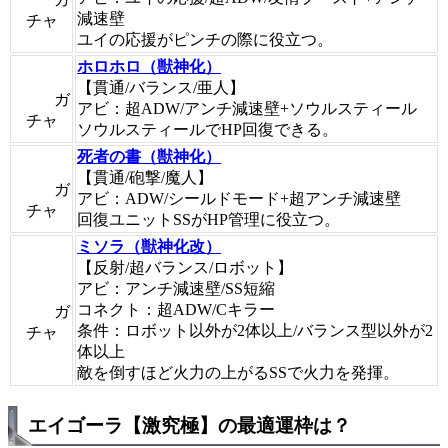
減速壁
チャ
ユイの応援がピンチの際に役立つ。
ホロホロ（獣神化）
【貫通/バランス/亜人】
ガ
アビ：超ADW/アンチ減速壁+ソウルスティール
チャ
ソウルスティールでHP回復できる。
死者の書（獣神化）
【貫通/砲撃/魔人】
ガ
アビ：ADW/シールドモード+超アンチ減速壁
チャ
回復ユニットSSがHP管理に役立つ。
ミソラ（獣神化改）
【反射/超バランス/ロボット】
アビ：アンチ減速壁/SS短縮
コネクト：超ADW/Cキラー
ガ
条件：ロボット以外が2体以上/バランス型以外が2
チャ
体以上
敵を倒すほど火力の上がるSSで火力を発揮。
エイゴーラ【激究極】の最適運枠は？