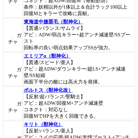
コネクト：超ADW/回復M（発動必須）
チャ
条件：妖精以外が1体以上＆合計ラック100以上
回復Mとキラーで攻略に貢献。
東海道中膝栗毛（獣神化）
【貫通/バランス/サムライ】
アビ：ADW/弱点キラー+超アンチ減速壁/SSブー
ガ
スト
チャ
回転率の良い弱点効果アップSSが強力。
エミリアα（獣神化）
【貫通/スピード/亜人】
アビ：超ADW/ダウンキラー/超LS+アンチ減速
ガ
壁/SS短縮
チャ
画面下半分の敵には高火力を発揮。
ポルトス（獣神化改）
【反射/超バランス/聖騎士】
アビ：超ADW/回復M+アンチ減速壁
ガ
コネクト：対応なし
チャ
回復MでHPを大きく回復できる。
キリト（獣神化）
【反射/バランス/亜人】
アビ：ユイの応援/超ADW/友情ブースト+アンチ
ガ