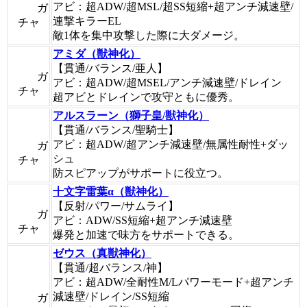
アビ：超ADW/超MSL/超SS短縮+超アンチ減速壁/
ガ
連撃キラーEL
チャ
敵1体を集中攻撃した際に大ダメージ。
アミダ（獣神化）
【貫通/バランス/亜人】
ガ
アビ：超ADW/超MSEL/アンチ減速壁/ドレイン
チャ
超アビとドレインで攻守ともに優秀。
アルスラーン（獅子皇/獣神化）
【貫通/バランス/聖騎士】
アビ：超ADW/超アンチ減速壁/無属性耐性+ダッ
ガ
シュ
チャ
防スピアップがサポートに役立つ。
十文字雷葉α（獣神化）
【反射/パワー/サムライ】
ガ
アビ：ADW/SS短縮+超アンチ減速壁
チャ
爆発と加速で味方をサポートできる。
ゼウス（真獣神化）
【貫通/超バランス/神】
アビ：超ADW/全耐性M/Lパワーモード+超アンチ
減速壁/ドレイン/SS短縮
ガ