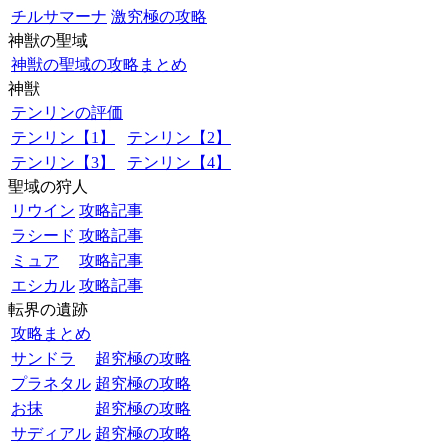
チルサマーナ
激究極の攻略
神獣の聖域
神獣の聖域の攻略まとめ
神獣
テンリンの評価
テンリン【1】
テンリン【2】
テンリン【3】
テンリン【4】
聖域の狩人
リウイン
攻略記事
ラシード
攻略記事
ミュア
攻略記事
エシカル
攻略記事
転界の遺跡
攻略まとめ
サンドラ
超究極の攻略
プラネタル
超究極の攻略
お抹
超究極の攻略
サディアル
超究極の攻略