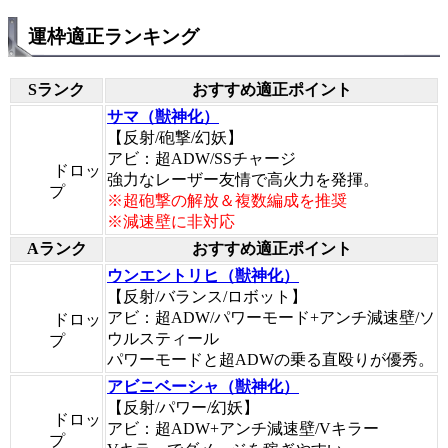
運枠適正ランキング
Sランク
おすすめ適正ポイント
サマ（獣神化）
【反射/砲撃/幻妖】
アビ：超ADW/SSチャージ
ドロッ
強力なレーザー友情で高火力を発揮。
プ
※超砲撃の解放＆複数編成を推奨
※減速壁に非対応
Aランク
おすすめ適正ポイント
ウンエントリヒ（獣神化）
【反射/バランス/ロボット】
アビ：超ADW/パワーモード+アンチ減速壁/ソ
ドロッ
ウルスティール
プ
パワーモードと超ADWの乗る直殴りが優秀。
アビニベーシャ（獣神化）
【反射/パワー/幻妖】
ドロッ
アビ：超ADW+アンチ減速壁/Vキラー
プ