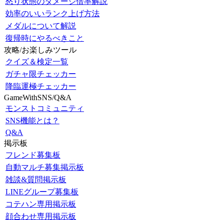
怒り状態のダメージ倍率解説
効率のいいランク上げ方法
メダルについて解説
復帰時にやるべきこと
攻略/お楽しみツール
クイズ＆検定一覧
ガチャ限チェッカー
降臨運極チェッカー
GameWithSNS/Q&A
モンストコミュニティ
SNS機能とは？
Q&A
掲示板
フレンド募集板
自動マルチ募集掲示板
雑談&質問掲示板
LINEグループ募集板
コテハン専用掲示板
顔合わせ専用掲示板