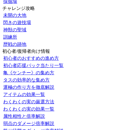
採掘場
チャレンジ攻略
未開の大地
閃きの遊技場
神獣の聖域
訓練所
歴戦の跡地
初心者/復帰者向け情報
初心者のおすすめの進め方
初心者応援パック当たり一覧
亀《ケンチー》の集め方
タスの効率的な集め方
運極の作り方を徹底解説
アイテムの効果一覧
わくわくの実の厳選方法
わくわくの実の効果一覧
属性相性と倍率解説
弱点のダメージ倍率解説