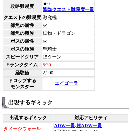
★6
攻略難易度
降臨クエスト難易度一覧
クエストの難易度
激究極
雑魚の属性
火
雑魚の種族
鉱物・ドラゴン
ボスの属性
火
ボスの種族
聖騎士
スピードクリア
15ターン
Sランクタイム
5:30
経験値
2,200
ドロップする
エイゴーラ
モンスター
出現するギミック
出現するギミック
対応アビリティ
ADW一覧
/
超ADW一覧
ダメージウォール