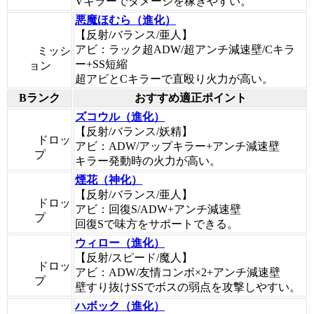
Vキラーでダメージを稼ぎやすい。
悪魔ほむら（進化）
【反射/バランス/亜人】
アビ：ラック超ADW/超アンチ減速壁/Cキラ
ミッシ
ー+SS短縮
ョン
超アビとCキラーで直殴り火力が高い。
Bランク
おすすめ適正ポイント
ズコウル（進化）
【反射/バランス/妖精】
ドロッ
アビ：ADW/アップキラー+アンチ減速壁
プ
キラー発動時の火力が高い。
煙花（神化）
【反射/バランス/亜人】
ドロッ
アビ：回復S/ADW+アンチ減速壁
プ
回復Sで味方をサポートできる。
ウィロー（進化）
【反射/スピード/魔人】
ドロッ
アビ：ADW/友情コンボ×2+アンチ減速壁
プ
壁すり抜けSSでボスの弱点を攻撃しやすい。
ハボック（進化）