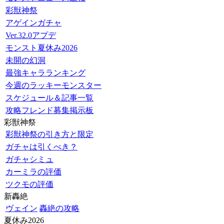
彩獣神祭
アゲインガチャ
Ver.32.0アプデ
モンスト夏休み2026
未開の幻洞
最強キャラランキング
今週のラッキーモンスター
スケジュール＆記事一覧
攻略フレンド募集掲示板
彩獣神祭
彩獣神祭の引き方と限定
ガチャは引くべき？
ガチャシミュ
カーミラの評価
ツクモの評価
新轟絶
ヴェイン
轟絶の攻略
夏休み2026