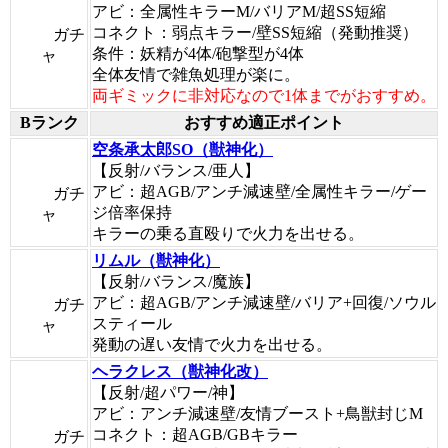
アビ：全属性キラーM/バリアM/超SS短縮
コネクト：弱点キラー/壁SS短縮（発動推奨）
ガチ
条件：妖精が4体/砲撃型が4体
ャ
全体友情で雑魚処理が楽に。
両ギミックに非対応なので1体までがおすすめ。
Bランク
おすすめ適正ポイント
空条承太郎SO（獣神化）
【反射/バランス/亜人】
アビ：超AGB/アンチ減速壁/全属性キラー/ゲー
ガチ
ジ倍率保持
ャ
キラーの乗る直殴りで火力を出せる。
リムル（獣神化）
【反射/バランス/魔族】
アビ：超AGB/アンチ減速壁/バリア+回復/ソウル
ガチ
スティール
ャ
発動の遅い友情で火力を出せる。
ヘラクレス（獣神化改）
【反射/超パワー/神】
アビ：アンチ減速壁/友情ブースト+鳥獣封じM
コネクト：超AGB/GBキラー
ガチ