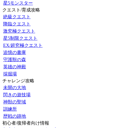
星5モンスター
クエスト/育成攻略
絶級クエスト
降臨クエスト
激究極クエスト
星5制限クエスト
EX/超究極クエスト
追憶の書庫
守護獣の森
英雄の神殿
採掘場
チャレンジ攻略
未開の大地
閃きの遊技場
神獣の聖域
訓練所
歴戦の跡地
初心者/復帰者向け情報