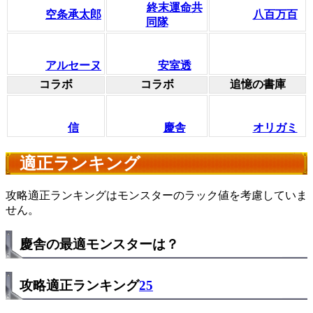
終末運命共
空条承太郎
八百万百
同隊
アルセーヌ
安室透
コラボ
コラボ
追憶の書庫
信
慶舎
オリガミ
適正ランキング
攻略適正ランキングはモンスターのラック値を考慮していま
せん。
慶舎の最適モンスターは？
攻略適正ランキング
25