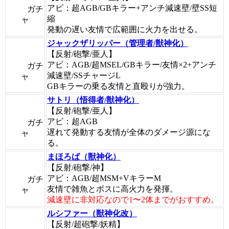
アビ：超AGB/GBキラー+アンチ減速壁/壁SS短
ガチ
縮
ャ
発動の遅い友情で広範囲に火力を出せる。
ジャックザリッパー（管理者/獣神化）
【反射/砲撃/亜人】
アビ：AGB/超MSEL/GBキラー/友情×2+アンチ
ガチ
減速壁/SSチャージL
ャ
GBキラーの乗る友情と直殴りが強力。
サトリ（悟得者/獣神化）
【反射/砲撃/亜人】
アビ：超AGB
ガチ
遅れて発動する友情が全体のダメージ源にな
ャ
る。
まほろば（獣神化）
【反射/砲撃/神】
アビ：AGB/超MSM+VキラーM
ガチ
友情で雑魚とボスに高火力を発揮。
ャ
減速壁に非対応なので1〜2体までがおすすめ。
ルシファー（獣神化改）
【反射/超砲撃/妖精】