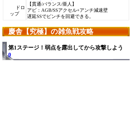
【貫通/バランス/亜人】
ドロ
アビ：AGB/SSアクセル+アンチ減速壁
ップ
遅延SSでピンチを回避できる。
慶舎【究極】の雑魚戦攻略
第1ステージ！弱点を露出してから攻撃しよう
0