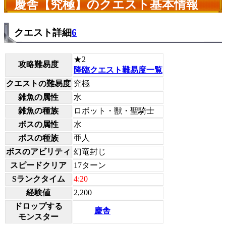
慶舎【究極】のクエスト基本情報
クエスト詳細
6
★2
攻略難易度
降臨クエスト難易度一覧
クエストの難易度
究極
雑魚の属性
水
雑魚の種族
ロボット・獣・聖騎士
ボスの属性
水
ボスの種族
亜人
ボスのアビリティ
幻竜封じ
スピードクリア
17ターン
Sランクタイム
4:20
経験値
2,200
ドロップする
慶舎
モンスター