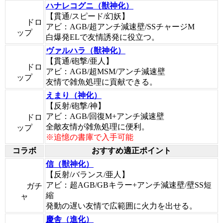
ハナレコグニ（獣神化）
【貫通/スピード/幻妖】
ドロ
アビ：AGB/超アンチ減速壁/SSチャージM
ップ
白爆発ELで友情誘発に役立つ。
ヴァルハラ（獣神化）
【貫通/砲撃/亜人】
ドロ
アビ：AGB/超MSM/アンチ減速壁
ップ
友情で雑魚処理に貢献できる。
えまり（神化）
【反射/砲撃/神】
アビ：AGB/回復M+アンチ減速壁
ドロ
全敵友情が雑魚処理に便利。
ップ
※追憶の書庫で入手可能
コラボ
おすすめ適正ポイント
信（獣神化）
【反射/バランス/亜人】
アビ：超AGB/GBキラー+アンチ減速壁/壁SS短
ガチ
縮
ャ
発動の遅い友情で広範囲に火力を出せる。
慶舎（進化）