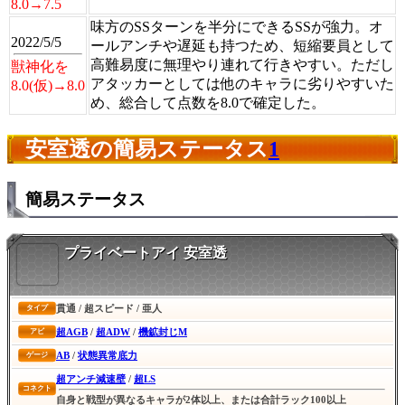
8.0→7.5
味方のSSターンを半分にできるSSが強力。オ
2022/5/5
ールアンチや遅延も持つため、短縮要員として
高難易度に無理やり連れて行きやすい。ただし
獣神化を
アタッカーとしては他のキャラに劣りやすいた
8.0(仮)→8.0
め、総合して点数を8.0で確定した。
安室透の簡易ステータス
1
簡易ステータス
プライベートアイ 安室透
貫通 / 超スピード / 亜人
タイプ
超AGB
/
超ADW
/
機鉱封じM
アビ
AB
/
状態異常底力
ゲージ
超アンチ減速壁
/
超LS
コネクト
自身と戦型が異なるキャラが2体以上、または合計ラック100以上