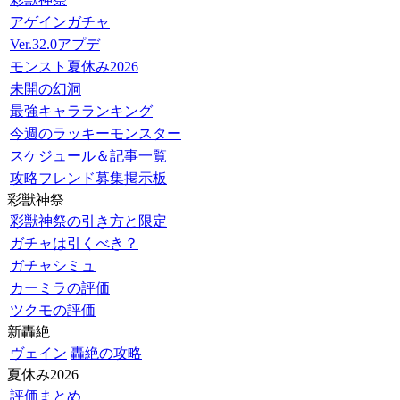
アゲインガチャ
Ver.32.0アプデ
モンスト夏休み2026
未開の幻洞
最強キャラランキング
今週のラッキーモンスター
スケジュール＆記事一覧
攻略フレンド募集掲示板
彩獣神祭
彩獣神祭の引き方と限定
ガチャは引くべき？
ガチャシミュ
カーミラの評価
ツクモの評価
新轟絶
ヴェイン
轟絶の攻略
夏休み2026
評価まとめ