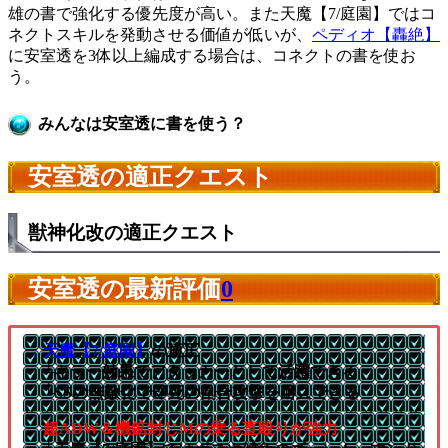
雄の書で強化する優先度が高い。また天魔【7/庭園】ではコ
ネクトスキルを発動させる価値が低いが、
ペディオ【轟絶】
に安室透を3体以上編成する場合は、コネクトの書を使お
う。
みんなは安室透に書を使う？
安室透の適正クエスト
獣神化改の適正クエスト
安室透の最新評価
0
天魔【7/庭園】
の適正
└キラー効果でアタッカーとして活躍できる
└SSの無敵化で即死の割合攻撃を耐久できる
超ADW＆機鉱封じMの乗る直殴りが強力