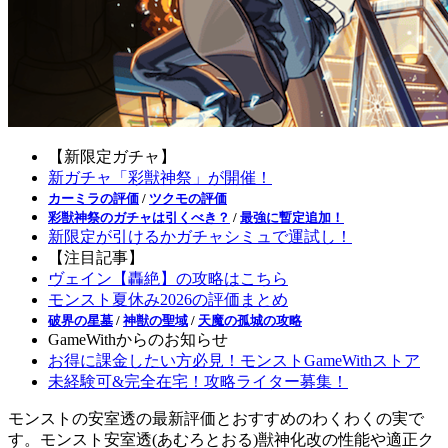
【新限定ガチャ】
新ガチャ「彩獣神祭」が開催！
カーミラの評価
/
ツクモの評価
彩獣神祭のガチャは引くべき？
/
最強に暫定追加！
新限定が引けるかガチャシミュで運試し！
【注目記事】
ヴェイン【轟絶】の攻略はこちら
モンスト夏休み2026の評価まとめ
破界の星墓
/
神獣の聖域
/
天魔の孤城の攻略
GameWithからのお知らせ
お得に課金したい方必見！モンストGameWithストア
未経験可&完全在宅！攻略ライター募集！
モンストの安室透の最新評価とおすすめのわくわくの実で
す。モンスト安室透(あむろとおる)獣神化改の性能や適正ク