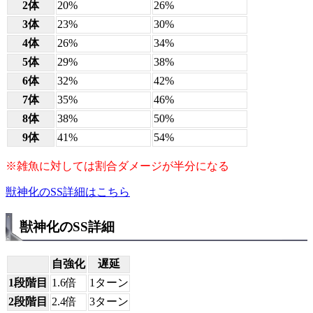
2体
20%
26%
3体
23%
30%
4体
26%
34%
5体
29%
38%
6体
32%
42%
7体
35%
46%
8体
38%
50%
9体
41%
54%
※雑魚に対しては割合ダメージが半分になる
獣神化のSS詳細はこちら
獣神化のSS詳細
自強化
遅延
1段階目
1.6倍
1ターン
2段階目
2.4倍
3ターン