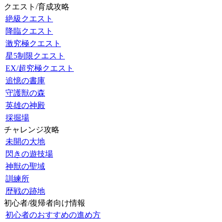
クエスト/育成攻略
絶級クエスト
降臨クエスト
激究極クエスト
星5制限クエスト
EX/超究極クエスト
追憶の書庫
守護獣の森
英雄の神殿
採掘場
チャレンジ攻略
未開の大地
閃きの遊技場
神獣の聖域
訓練所
歴戦の跡地
初心者/復帰者向け情報
初心者のおすすめの進め方