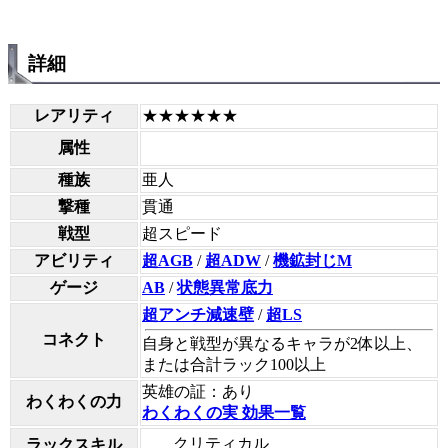
詳細
レアリティ
★★★★★★
属性
種族
亜人
撃種
貫通
戦型
超スピード
アビリティ
超AGB
/
超ADW
/
機鉱封じM
ゲージ
AB
/
状態異常底力
超アンチ減速壁
/
超LS
コネクト
自身と戦型が異なるキャラが2体以上、
または合計ラック100以上
英雄の証：あり
わくわくの力
わくわくの実 効果一覧
クリティカル
ラックスキル