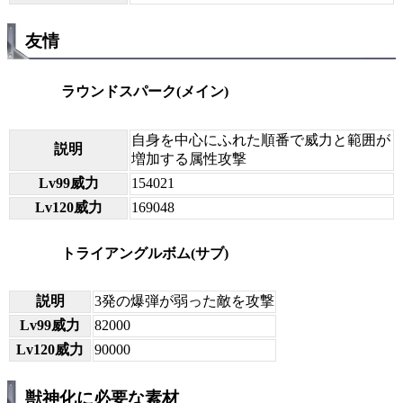
友情
ラウンドスパーク(メイン)
自身を中心にふれた順番で威力と範囲が
説明
増加する属性攻撃
Lv99威力
154021
Lv120威力
169048
トライアングルボム(サブ)
説明
3発の爆弾が弱った敵を攻撃
Lv99威力
82000
Lv120威力
90000
獣神化に必要な素材