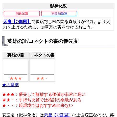
獣神化改
同族加撃
同族加撃速
天魔【7/庭園】
で機鉱封じMの乗る直殴りが強力。より火
力を上げるために、加撃系の実を付けておこう。
英雄の証/コネクトの書の優先度
英雄の書
コネクトの書
★の基準
★★★：優先して解放する価値が非常に高い
★★・：手持ち次第では検討の余地がある
★・・：現環境ではおすすめ出来ない
安室透（獣神化改）は
天魔【7/庭園】
の上位適正なので、英