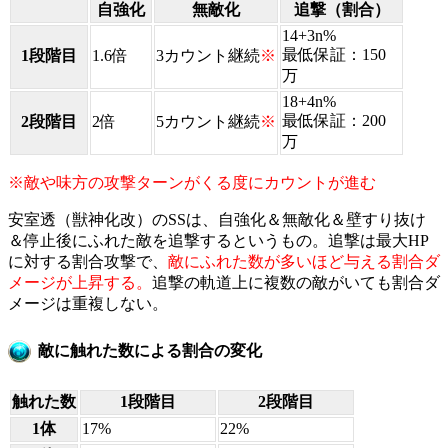
自強化
無敵化
追撃（割合）
14+3n%
最低保証：150
1段階目
1.6倍
3カウント継続
※
万
18+4n%
最低保証：200
2段階目
2倍
5カウント継続
※
万
※敵や味方の攻撃ターンがくる度にカウントが進む
安室透（獣神化改）のSSは、自強化＆無敵化＆壁すり抜け
＆停止後にふれた敵を追撃するというもの。追撃は最大HP
に対する割合攻撃で、
敵にふれた数が多いほど与える割合ダ
メージが上昇する。
追撃の軌道上に複数の敵がいても割合ダ
メージは重複しない。
敵に触れた数による割合の変化
触れた数
1段階目
2段階目
1体
17%
22%