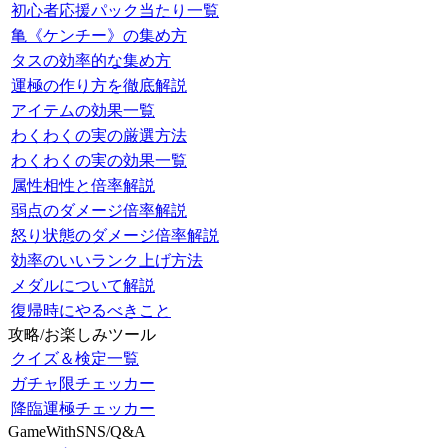
初心者応援パック当たり一覧
亀《ケンチー》の集め方
タスの効率的な集め方
運極の作り方を徹底解説
アイテムの効果一覧
わくわくの実の厳選方法
わくわくの実の効果一覧
属性相性と倍率解説
弱点のダメージ倍率解説
怒り状態のダメージ倍率解説
効率のいいランク上げ方法
メダルについて解説
復帰時にやるべきこと
攻略/お楽しみツール
クイズ＆検定一覧
ガチャ限チェッカー
降臨運極チェッカー
GameWithSNS/Q&A