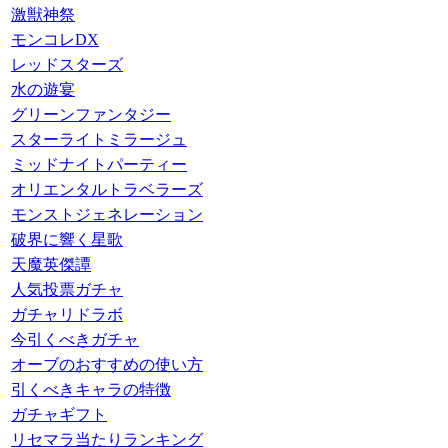
激獣神祭
モンコレDX
レッドスターズ
水の遊宴
グリーンファンタジー
スターライトミラージュ
ミッドナイトパーティー
オリエンタルトラベラーズ
モンストジェネレーション
破界に響く星歌
天魔英傑譚
人気投票ガチャ
ガチャリドラボ
今引くべきガチャ
オーブのおすすめの使い方
引くべきキャラの特徴
ガチャギフト
リセマラ当たりランキング