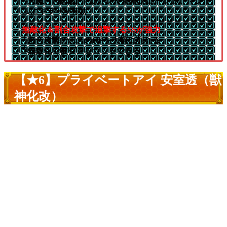
└天魔【7/庭園】ではボスや雑魚のゴーレム、マンド
ムにキラーが有効
無敵化＆割合攻撃で追撃するSSが強力
└割合攻撃でボスのHPを大幅に削れる
└無敵化で被ダメをカットできる
【★6】プライベートアイ 安室透（獣
神化改）