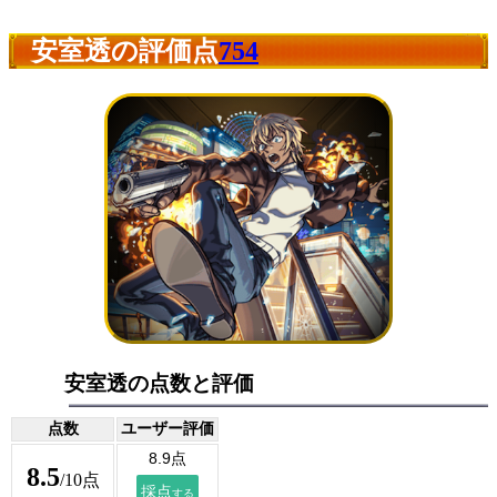
安室透の評価点
754
安室透の点数と評価
点数
ユーザー評価
8.5
/10点