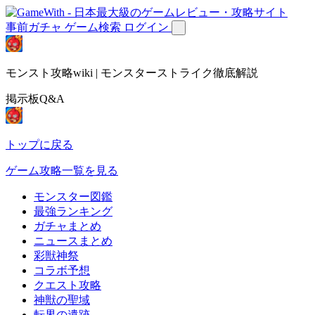
事前ガチャ
ゲーム検索
ログイン
モンスト攻略wiki | モンスターストライク徹底解説
掲示板Q&A
トップに戻る
ゲーム攻略一覧を見る
モンスター図鑑
最強ランキング
ガチャまとめ
ニュースまとめ
彩獣神祭
コラボ予想
クエスト攻略
神獣の聖域
転界の遺跡