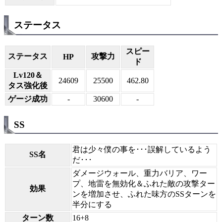
ステータス
スピー
ステータス
攻撃力
HP
ド
Lv120＆
24609
25500
462.80
タス強化後
ゲージ成功
-
30600
-
SS
君は少々僕の事を･･･誤解しているよう
SS名
だ･･･
ダメージウォール、重力バリア、ワー
プ、地雷を無効化＆ふれた敵の攻撃ター
効果
ンを増加させ、ふれた味方のSSターンを
半分にする
ターン数
16+8