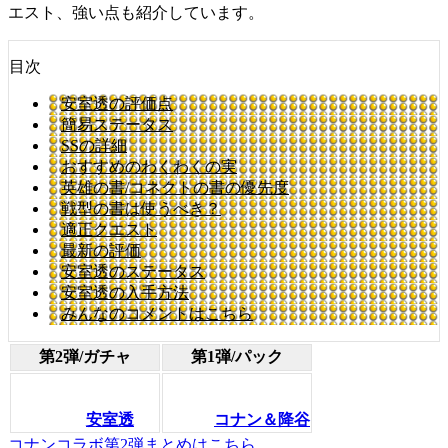
エスト、強い点も紹介しています。
目次
安室透の評価点
簡易ステータス
SSの詳細
おすすめのわくわくの実
英雄の書/コネクトの書の優先度
戦型の書は使うべき？
適正クエスト
最新の評価
安室透のステータス
安室透の入手方法
みんなのコメントはこちら
第2弾/ガチャ
第1弾/パック
安室透
コナン＆降谷
コナンコラボ第2弾まとめはこちら