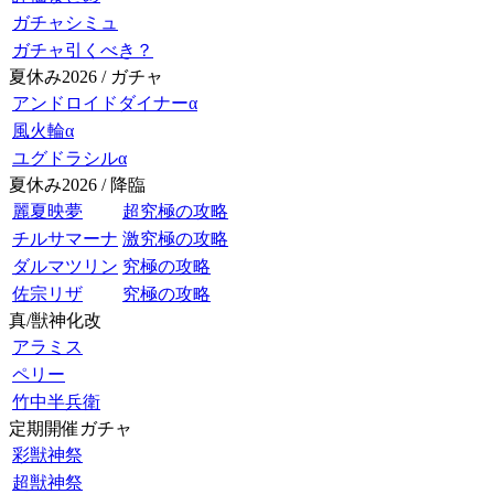
ガチャシミュ
ガチャ引くべき？
夏休み2026 / ガチャ
アンドロイドダイナーα
風火輪α
ユグドラシルα
夏休み2026 / 降臨
麗夏映夢
超究極の攻略
チルサマーナ
激究極の攻略
ダルマツリン
究極の攻略
佐宗リザ
究極の攻略
真/獣神化改
アラミス
ペリー
竹中半兵衛
定期開催ガチャ
彩獣神祭
超獣神祭