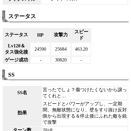
ステータス
スピー
ステータス
攻撃力
HP
ド
Lv120＆
24590
25684
463.20
タス強化後
ゲージ成功
-
30820
-
SS
言ったでしょ？傷つけたくないから譲っ
SS名
てくれと…
スピードとパワーがアップし、一定期
間、無敵状態になり、壁をすり抜け反対
効果
側から出現する＆停止後にふれた敵を銃
で攻撃
ターン数
20+8