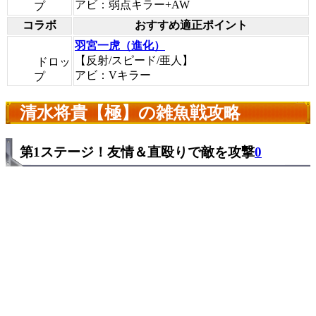
アビ：弱点キラー+AW
プ
コラボ
おすすめ適正ポイント
羽宮一虎（進化）
【反射/スピード/亜人】
ドロッ
アビ：Vキラー
プ
清水将貴【極】の雑魚戦攻略
第1ステージ！友情＆直殴りで敵を攻撃
0