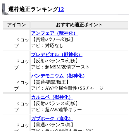
運枠適正ランキング
12
アイコン
おすすめ適正ポイント
アンフェア（獣神化）
【貫通/パワー/幻妖】
ドロッ
アビ：対応なし
プ
プレデビオル（獣神化）
【反射/バランス/幻妖】
ドロッ
アビ：超MSM/友情ブースト
プ
パンデモニウム（獣神化）
【貫通/砲撃/魔王】
ドロッ
アビ：AW/全属性耐性+SSチャージ
プ
カルニベ（獣神化）
【反射/バランス/幻妖】
ドロッ
アビ：超AW/連撃キラー
プ
ガブホーク（進化）
【貫通/バランス/鳥】
ドロッ
アビ：ラック弱点キラー+AW