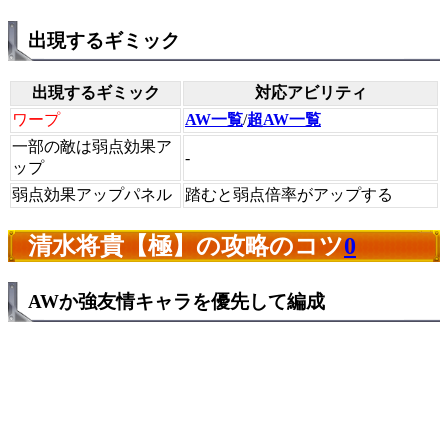
出現するギミック
出現するギミック
対応アビリティ
ワープ
AW一覧
/
超AW一覧
一部の敵は弱点効果ア
-
ップ
弱点効果アップパネル
踏むと弱点倍率がアップする
清水将貴【極】の攻略のコツ
0
AWか強友情キャラを優先して編成