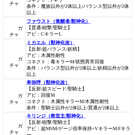
チャ
条件：魔族以外が2体以上/バランス型以外が2体
以上
ファウスト（覚醒者/獣神化）
【貫通/砲撃/聖騎士】
ガ
アビ：CキラーL
チャ
ミカエル（獣神化改）
【反射/超バランス/妖精】
アビ：木属性耐性
ガ
コネクト：毒キラーM/状態異常回復
チャ
条件：バランス型以外が2体以上/妖精以外が2体
以上
卑弥呼（獣神化改）
【反射/超スピード/聖騎士】
アビ：回復M
ガ
コネクト：木属性キラーM/木属性耐性
チャ
条件：聖騎士以外が2体以上/貫通が2体以上
キリンジ（救世主/獣神化）
【反射/砲撃/聖騎士】
ガ
アビ：超MSM/ゲージ倍率保持+VキラーM/Fキラ
チャ
ー