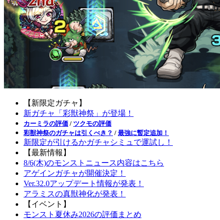
【新限定ガチャ】
新ガチャ「彩獣神祭」が登場！
カーミラの評価
/
ツクモの評価
彩獣神祭のガチャは引くべき？
/
最強に暫定追加！
新限定が引けるかガチャシミュで運試し！
【最新情報】
8/6(木)のモンストニュース内容はこちら
アゲインガチャが開催決定！
Ver.32.0アップデート情報が発表！
アラミスの真獣神化が発表！
【イベント】
モンスト夏休み2026の評価まとめ