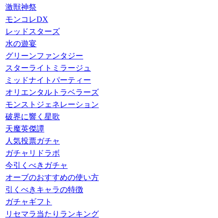
激獣神祭
モンコレDX
レッドスターズ
水の遊宴
グリーンファンタジー
スターライトミラージュ
ミッドナイトパーティー
オリエンタルトラベラーズ
モンストジェネレーション
破界に響く星歌
天魔英傑譚
人気投票ガチャ
ガチャリドラボ
今引くべきガチャ
オーブのおすすめの使い方
引くべきキャラの特徴
ガチャギフト
リセマラ当たりランキング