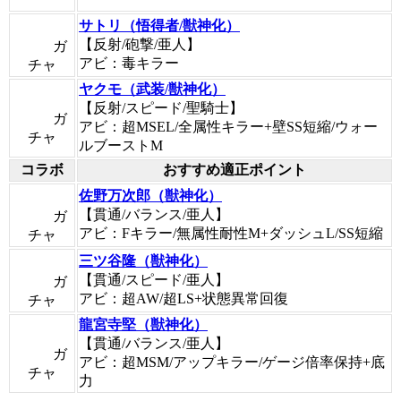
サトリ（悟得者/獣神化）
【反射/砲撃/亜人】
ガ
アビ：毒キラー
チャ
ヤクモ（武装/獣神化）
【反射/スピード/聖騎士】
ガ
アビ：超MSEL/全属性キラー+壁SS短縮/ウォー
チャ
ルブーストM
コラボ
おすすめ適正ポイント
佐野万次郎（獣神化）
【貫通/バランス/亜人】
ガ
アビ：Fキラー/無属性耐性M+ダッシュL/SS短縮
チャ
三ツ谷隆（獣神化）
【貫通/スピード/亜人】
ガ
アビ：超AW/超LS+状態異常回復
チャ
龍宮寺堅（獣神化）
【貫通/バランス/亜人】
ガ
アビ：超MSM/アップキラー/ゲージ倍率保持+底
チャ
力