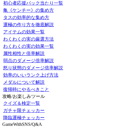
初心者応援パック当たり一覧
亀《ケンチー》の集め方
タスの効率的な集め方
運極の作り方を徹底解説
アイテムの効果一覧
わくわくの実の厳選方法
わくわくの実の効果一覧
属性相性と倍率解説
弱点のダメージ倍率解説
怒り状態のダメージ倍率解説
効率のいいランク上げ方法
メダルについて解説
復帰時にやるべきこと
攻略/お楽しみツール
クイズ＆検定一覧
ガチャ限チェッカー
降臨運極チェッカー
GameWithSNS/Q&A