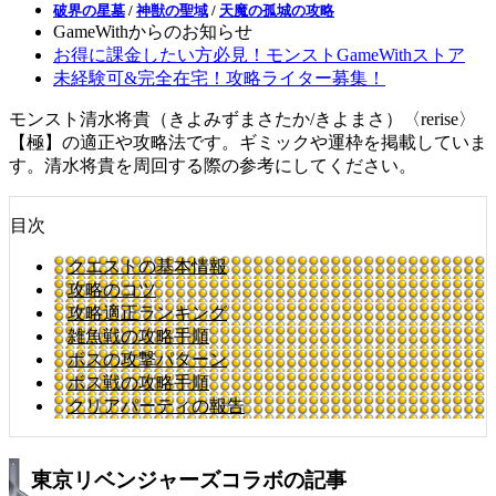
破界の星墓
/
神獣の聖域
/
天魔の孤城の攻略
GameWithからのお知らせ
お得に課金したい方必見！モンストGameWithストア
未経験可&完全在宅！攻略ライター募集！
モンスト清水将貴（きよみずまさたか/きよまさ）〈rerise〉
【極】の適正や攻略法です。ギミックや運枠を掲載していま
す。清水将貴を周回する際の参考にしてください。
目次
クエストの基本情報
攻略のコツ
攻略適正ランキング
雑魚戦の攻略手順
ボスの攻撃パターン
ボス戦の攻略手順
クリアパーティの報告
東京リベンジャーズコラボの記事