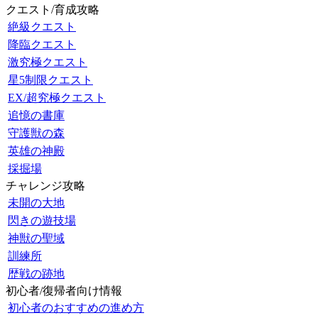
クエスト/育成攻略
絶級クエスト
降臨クエスト
激究極クエスト
星5制限クエスト
EX/超究極クエスト
追憶の書庫
守護獣の森
英雄の神殿
採掘場
チャレンジ攻略
未開の大地
閃きの遊技場
神獣の聖域
訓練所
歴戦の跡地
初心者/復帰者向け情報
初心者のおすすめの進め方