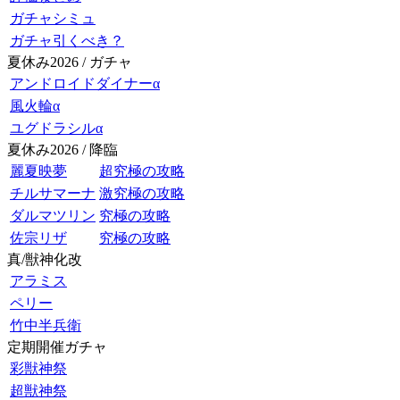
ガチャシミュ
ガチャ引くべき？
夏休み2026 / ガチャ
アンドロイドダイナーα
風火輪α
ユグドラシルα
夏休み2026 / 降臨
麗夏映夢
超究極の攻略
チルサマーナ
激究極の攻略
ダルマツリン
究極の攻略
佐宗リザ
究極の攻略
真/獣神化改
アラミス
ペリー
竹中半兵衛
定期開催ガチャ
彩獣神祭
超獣神祭