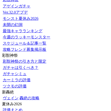
アゲインガチャ
Ver.32.0アプデ
モンスト夏休み2026
未開の幻洞
最強キャラランキング
今週のラッキーモンスター
スケジュール＆記事一覧
攻略フレンド募集掲示板
彩獣神祭
彩獣神祭の引き方と限定
ガチャは引くべき？
ガチャシミュ
カーミラの評価
ツクモの評価
新轟絶
ヴェイン
轟絶の攻略
夏休み2026
評価まとめ