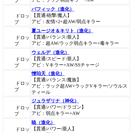
プ
バフィック（進化）
【貫通/砲撃/魔人】
ドロッ
アビ：友情×2+超AW/弱点キラー
プ
夏ユージオ＆キリト（進化）
【貫通/バランス/亜人】
ドロッ
アビ：超AW/ラック弱点キラー+毒キラー
プ
ウェルデ（進化）
【貫通/スピード/亜人】
ドロッ
アビ：Vキラー+AW/SSチャージ
プ
憎珀天（進化）
【貫通/バランス/魔族】
ドロッ
アビ：ラック超AW+ラックVキラー/ソウルス
プ
ティール
ジュラザリナ（神化）
【貫通/パワー/ドラゴン】
ドロッ
アビ：弱点キラー+AW
プ
暁（進化）
【貫通/パワー/亜人】
ドロッ