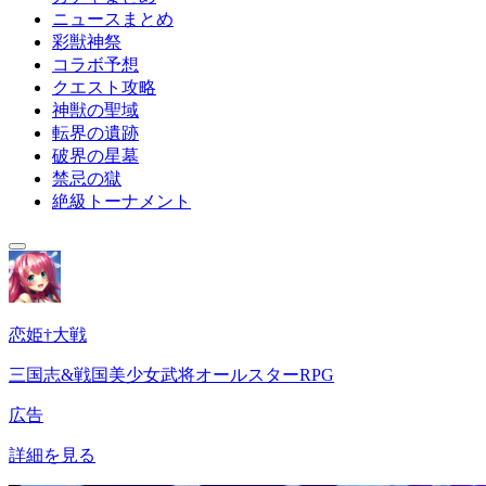
ニュースまとめ
彩獣神祭
コラボ予想
クエスト攻略
神獣の聖域
転界の遺跡
破界の星墓
禁忌の獄
絶級トーナメント
恋姫†大戦
三国志&戦国美少女武将オールスターRPG
広告
詳細を見る