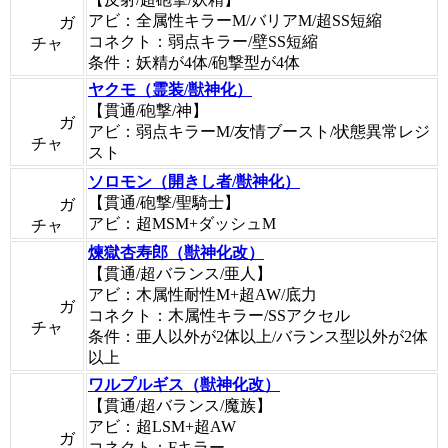
アビ：全属性キラーM/バリアM/超SS短縮
ガ
コネクト：弱点キラー/壁SS短縮
チャ
条件：妖精が4体/砲撃型が4体
ヤクモ（霊装/獣神化）
【貫通/砲撃/神】
ガ
アビ：弱点キラーM/友情ブースト/状態異常レジ
チャ
スト
ソロモン（開きし者/獣神化）
【貫通/砲撃/聖騎士】
ガ
アビ：超MSM+ダッシュM
チャ
煉獄杏寿郎（獣神化改）
【貫通/超バランス/亜人】
アビ：木属性耐性M+超AW/底力
ガ
コネクト：木属性キラー/SSアクセル
チャ
条件：亜人以外が2体以上/バランス型以外が2体
以上
ワルプルギス（獣神化改）
【貫通/超バランス/魔族】
アビ：超LSM+超AW
ガ
コネクト：Fキラー