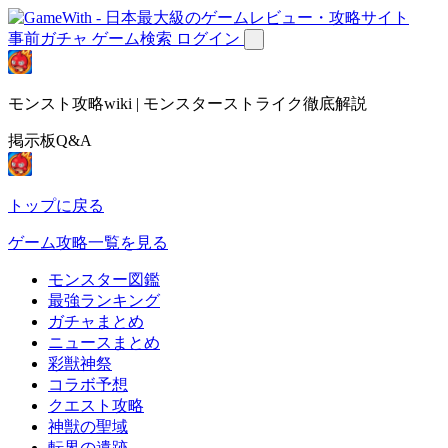
事前ガチャ
ゲーム検索
ログイン
モンスト攻略wiki | モンスターストライク徹底解説
掲示板Q&A
トップに戻る
ゲーム攻略一覧を見る
モンスター図鑑
最強ランキング
ガチャまとめ
ニュースまとめ
彩獣神祭
コラボ予想
クエスト攻略
神獣の聖域
転界の遺跡