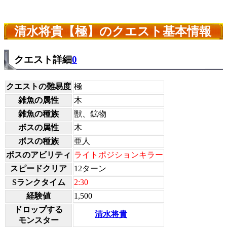
清水将貴【極】のクエスト基本情報
クエスト詳細
0
クエストの難易度
極
雑魚の属性
木
雑魚の種族
獣、鉱物
ボスの属性
木
ボスの種族
亜人
ボスのアビリティ
ライトポジションキラー
スピードクリア
12ターン
Sランクタイム
2:30
経験値
1,500
ドロップする
清水将貴
モンスター