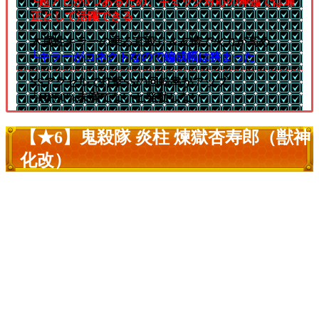
└超アビが3つあるため、ギミック対応の降臨では適
正として活躍できる
木属性キラーの乗る直殴り＆友情で火力が高め
└キラーがコネクトなので編成幅は狭まった
SSアクセルで打撃SSの回転率がアップ
└HP50%未満でないと発動しない
【★6】鬼殺隊 炎柱 煉獄杏寿郎（獣神
化改）