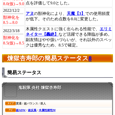
点を評価して9.0とした。
8.0(仮)→9.0
2022/12/2
アヌ
の獣神化により、
天魔【3】
での使用頻度
獣神化を
が低下。そのため点数を8.0に変更した。
8.5→8.0
木属性クエストに強く出られる性能で、
エリミ
2022/3/18
ネイター【轟絶】
など活躍できる降臨が多め。
獣神化を
副友情はやや扱いづらいが、それ以外のスペッ
8.5(仮)→8.5
クは優秀なため、8.5で確定。
煉獄杏寿郎の簡易ステータス
8
簡易ステータス
鬼殺隊 炎柱 煉獄杏寿郎
貫通 / 超バランス / 亜人
タイプ
超ADW
/
超反風
/
木属性耐性M
アビ