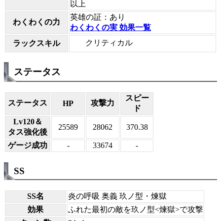
以上
英雄の証：あり
わくわくの力
わくわくの実 効果一覧
クリティカル
ラックスキル
ステータス
スピー
ステータス
攻撃力
HP
ド
Lv120＆
25589
28062
370.38
タス強化後
ゲージ成功
-
33674
-
SS
SS名
炎の呼吸 奥義 玖ノ型・煉獄
効果
ふれた最初の敵を玖ノ型<煉獄>で攻撃