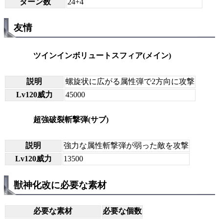
ターン数
24+4
友情
ツインインボリュートスフィア(メイン)
説明
螺旋状に広がる属性弾で2方向に攻撃
Lv120威力
45000
超強破裂斬撃弾(サブ)
説明
強力な属性斬撃弾が弱った敵を攻撃
Lv120威力
13500
獣神化改に必要な素材
必要な素材
必要な個数