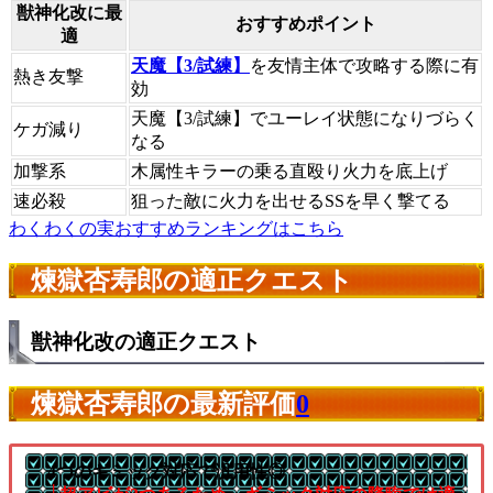
獣神化改に最
おすすめポイント
適
天魔【3/試練】
を友情主体で攻略する際に有
熱き友撃
効
天魔【3/試練】でユーレイ状態になりづらく
ケガ減り
なる
加撃系
木属性キラーの乗る直殴り火力を底上げ
速必殺
狙った敵に火力を出せるSSを早く撃てる
わくわくの実おすすめランキングはこちら
煉獄杏寿郎の適正クエスト
獣神化改の適正クエスト
煉獄杏寿郎の最新評価
0
4つのギミック対応で汎用性◎