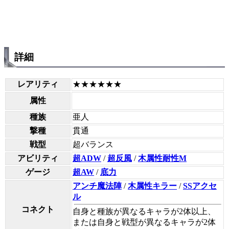
詳細
レアリティ
★★★★★★
属性
種族
亜人
撃種
貫通
戦型
超バランス
アビリティ
超ADW
/
超反風
/
木属性耐性M
ゲージ
超AW
/
底力
アンチ魔法陣
/
木属性キラー
/
SSアクセ
ル
コネクト
自身と種族が異なるキャラが2体以上、
または自身と戦型が異なるキャラが2体