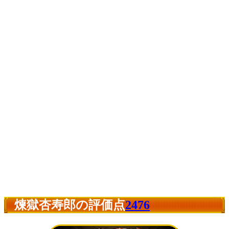
煉獄杏寿郎の評価点
2476