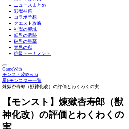
ニュースまとめ
彩獣神祭
コラボ予想
クエスト攻略
神獣の聖域
転界の遺跡
破界の星墓
禁忌の獄
絶級トーナメント
GameWith
モンスト攻略wiki
星6モンスター一覧
煉獄杏寿郎（獣神化改）の評価とわくわくの実
【モンスト】煉獄杏寿郎（獣
神化改）の評価とわくわくの
実