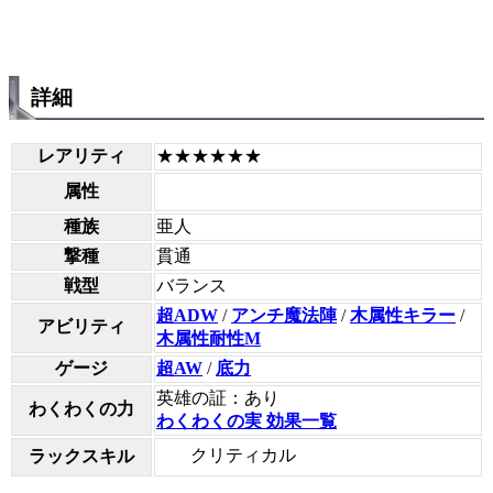
詳細
レアリティ
★★★★★★
属性
種族
亜人
撃種
貫通
戦型
バランス
超ADW
/
アンチ魔法陣
/
木属性キラー
/
アビリティ
木属性耐性M
ゲージ
超AW
/
底力
英雄の証：あり
わくわくの力
わくわくの実 効果一覧
クリティカル
ラックスキル