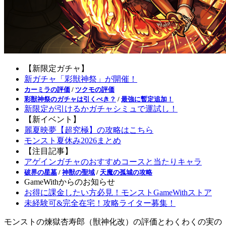
【新限定ガチャ】
新ガチャ「彩獣神祭」が開催！
カーミラの評価
/
ツクモの評価
彩獣神祭のガチャは引くべき？
/
最強に暫定追加！
新限定が引けるかガチャシミュで運試し！
【新イベント】
麗夏映夢【超究極】の攻略はこちら
モンスト夏休み2026まとめ
【注目記事】
アゲインガチャのおすすめコースと当たりキャラ
破界の星墓
/
神獣の聖域
/
天魔の孤城の攻略
GameWithからのお知らせ
お得に課金したい方必見！モンストGameWithストア
未経験可&完全在宅！攻略ライター募集！
モンストの煉獄杏寿郎（獣神化改）の評価とわくわくの実の