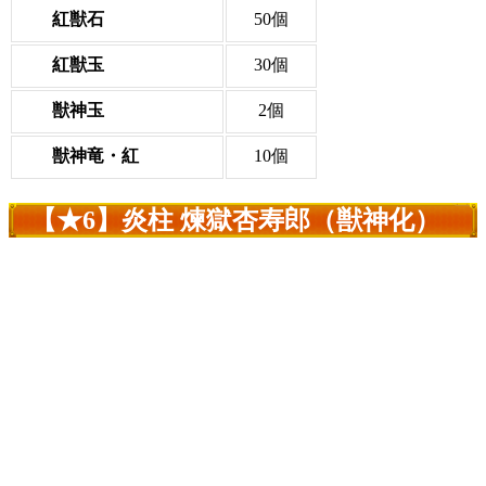
紅獣石
50個
紅獣玉
30個
獣神玉
2個
獣神竜・紅
10個
【★6】炎柱 煉獄杏寿郎（獣神化）