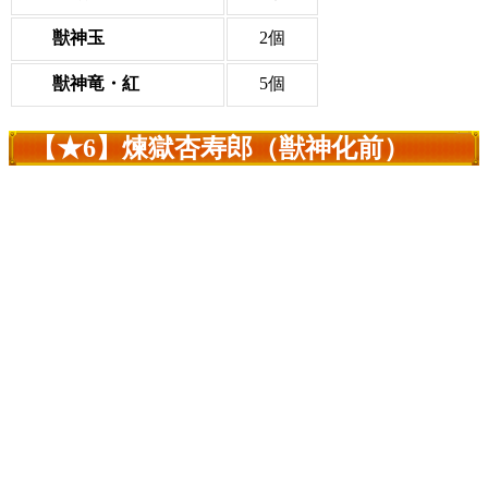
獣神玉
2個
獣神竜・紅
5個
【★6】煉獄杏寿郎（獣神化前）