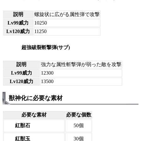
説明
螺旋状に広がる属性弾で攻撃
Lv99威力
10250
Lv120威力
11250
超強破裂斬撃弾(サブ)
説明
強力な属性斬撃弾が弱った敵を攻撃
Lv99威力
12300
Lv120威力
13500
獣神化に必要な素材
必要な素材
必要な個数
紅獣石
50個
紅獣玉
30個