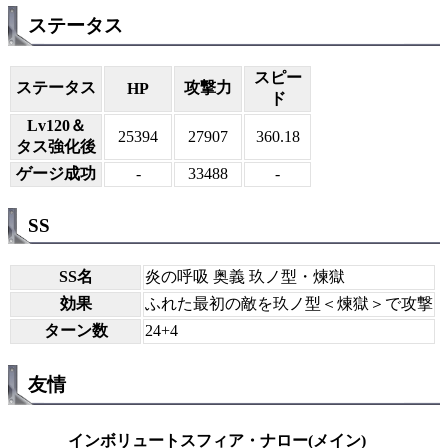
ステータス
スピー
ステータス
攻撃力
HP
ド
Lv120＆
25394
27907
360.18
タス強化後
ゲージ成功
-
33488
-
SS
SS名
炎の呼吸 奥義 玖ノ型・煉獄
効果
ふれた最初の敵を玖ノ型＜煉獄＞で攻撃
ターン数
24+4
友情
インボリュートスフィア・ナロー(メイン)