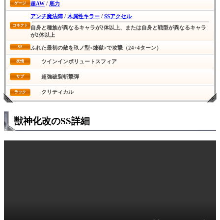
超AW
/
底力
ゲージ
アンチ魔法陣
/
木属性キラー
/
SSアクセル
コネクト
自身と種族が異なるキャラが2体以上、または自身と戦型が異なるキャラ
が2体以上
SS
ふれた最初の敵を玖ノ型<煉獄>で攻撃（24+4ターン）
ツインインボリュートスフィア
友情
超強破裂斬撃弾
サブ
クリティカル
ラック
獣神化改のSS詳細