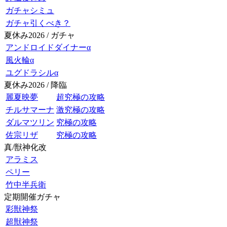
ガチャシミュ
ガチャ引くべき？
夏休み2026 / ガチャ
アンドロイドダイナーα
風火輪α
ユグドラシルα
夏休み2026 / 降臨
麗夏映夢
超究極の攻略
チルサマーナ
激究極の攻略
ダルマツリン
究極の攻略
佐宗リザ
究極の攻略
真/獣神化改
アラミス
ペリー
竹中半兵衛
定期開催ガチャ
彩獣神祭
超獣神祭