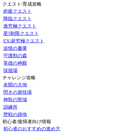
クエスト/育成攻略
絶級クエスト
降臨クエスト
激究極クエスト
星5制限クエスト
EX/超究極クエスト
追憶の書庫
守護獣の森
英雄の神殿
採掘場
チャレンジ攻略
未開の大地
閃きの遊技場
神獣の聖域
訓練所
歴戦の跡地
初心者/復帰者向け情報
初心者のおすすめの進め方