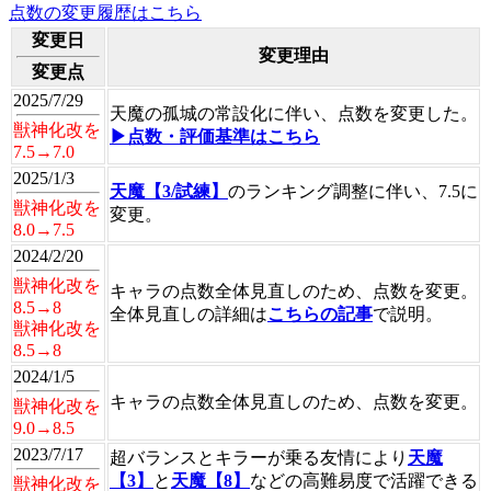
点数の変更履歴はこちら
変更日
変更理由
変更点
2025/7/29
天魔の孤城の常設化に伴い、点数を変更した。
獣神化改を
▶点数・評価基準はこちら
7.5→7.0
2025/1/3
天魔【3/試練】
のランキング調整に伴い、7.5に
獣神化改を
変更。
8.0→7.5
2024/2/20
獣神化改を
キャラの点数全体見直しのため、点数を変更。
8.5→8
全体見直しの詳細は
こちらの記事
で説明。
獣神化改を
8.5→8
2024/1/5
キャラの点数全体見直しのため、点数を変更。
獣神化改を
9.0→8.5
2023/7/17
超バランスとキラーが乗る友情により
天魔
【3】
と
天魔【8】
などの高難易度で活躍できる
獣神化改を