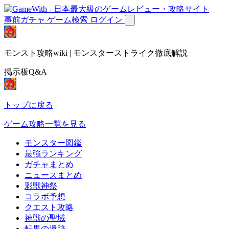
事前ガチャ
ゲーム検索
ログイン
モンスト攻略wiki | モンスターストライク徹底解説
掲示板Q&A
トップに戻る
ゲーム攻略一覧を見る
モンスター図鑑
最強ランキング
ガチャまとめ
ニュースまとめ
彩獣神祭
コラボ予想
クエスト攻略
神獣の聖域
転界の遺跡