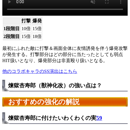
打撃
爆発
1段階目
10倍
15倍
2段階目
15倍
18倍
最初にふれた敵に打撃＆画面全体に友情誘発を伴う爆発攻撃
が発生する。打撃部分はどの部分に当たったとしても弱点
HIT扱いとなり、爆発部分は非直殴り扱いとなる。
他のコラボキャラのSS演出はこちら
煉獄杏寿郎（獣神化改）の強い点は？
おすすめの強化の解説
煉獄杏寿郎に付けたいわくわくの実
59