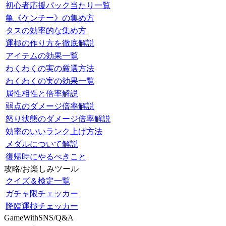
初心者応援パック当たり一覧
亀《ケンチー》の集め方
タスの効率的な集め方
運極の作り方を徹底解説
アイテムの効果一覧
わくわくの実の厳選方法
わくわくの実の効果一覧
属性相性と倍率解説
弱点のダメージ倍率解説
怒り状態のダメージ倍率解説
効率のいいランク上げ方法
メダルについて解説
復帰時にやるべきこと
攻略/お楽しみツール
クイズ＆検定一覧
ガチャ限チェッカー
降臨運極チェッカー
GameWithSNS/Q&A