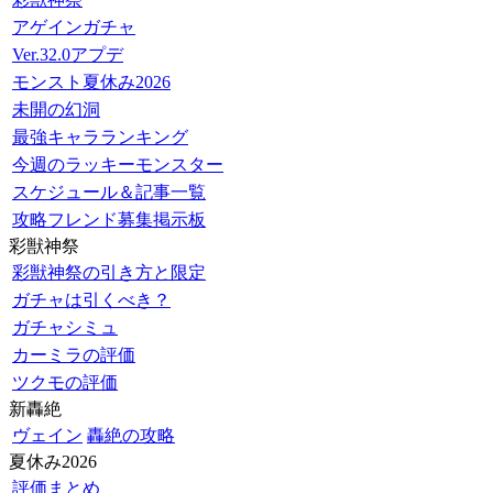
アゲインガチャ
Ver.32.0アプデ
モンスト夏休み2026
未開の幻洞
最強キャラランキング
今週のラッキーモンスター
スケジュール＆記事一覧
攻略フレンド募集掲示板
彩獣神祭
彩獣神祭の引き方と限定
ガチャは引くべき？
ガチャシミュ
カーミラの評価
ツクモの評価
新轟絶
ヴェイン
轟絶の攻略
夏休み2026
評価まとめ