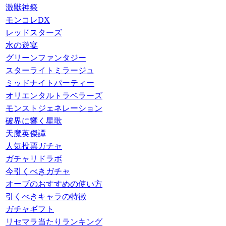
激獣神祭
モンコレDX
レッドスターズ
水の遊宴
グリーンファンタジー
スターライトミラージュ
ミッドナイトパーティー
オリエンタルトラベラーズ
モンストジェネレーション
破界に響く星歌
天魔英傑譚
人気投票ガチャ
ガチャリドラボ
今引くべきガチャ
オーブのおすすめの使い方
引くべきキャラの特徴
ガチャギフト
リセマラ当たりランキング