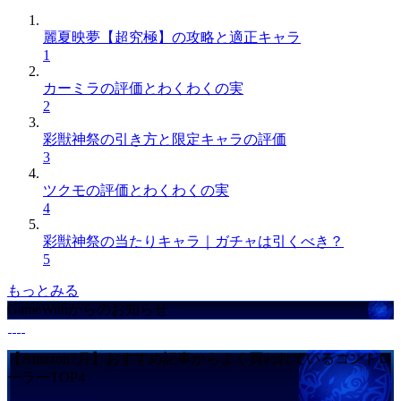
麗夏映夢【超究極】の攻略と適正キャラ
1
カーミラの評価とわくわくの実
2
彩獣神祭の引き方と限定キャラの評価
3
ツクモの評価とわくわくの実
4
彩獣神祭の当たりキャラ｜ガチャは引くべき？
5
もっとみる
GameWithからのお知らせ
【Amazon7月】おすすめ記事からよく買われているコントロ
ーラーTOP4