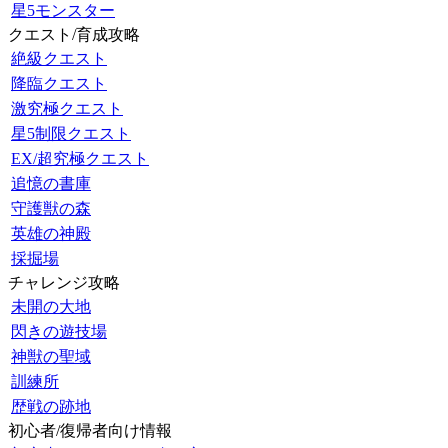
星5モンスター
クエスト/育成攻略
絶級クエスト
降臨クエスト
激究極クエスト
星5制限クエスト
EX/超究極クエスト
追憶の書庫
守護獣の森
英雄の神殿
採掘場
チャレンジ攻略
未開の大地
閃きの遊技場
神獣の聖域
訓練所
歴戦の跡地
初心者/復帰者向け情報