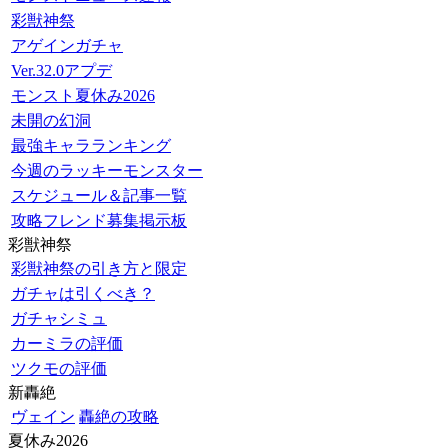
彩獣神祭
アゲインガチャ
Ver.32.0アプデ
モンスト夏休み2026
未開の幻洞
最強キャラランキング
今週のラッキーモンスター
スケジュール＆記事一覧
攻略フレンド募集掲示板
彩獣神祭
彩獣神祭の引き方と限定
ガチャは引くべき？
ガチャシミュ
カーミラの評価
ツクモの評価
新轟絶
ヴェイン
轟絶の攻略
夏休み2026