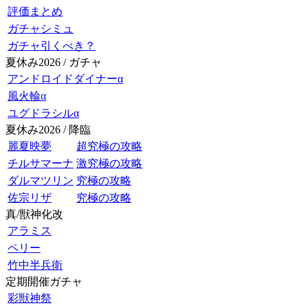
評価まとめ
ガチャシミュ
ガチャ引くべき？
夏休み2026 / ガチャ
アンドロイドダイナーα
風火輪α
ユグドラシルα
夏休み2026 / 降臨
麗夏映夢
超究極の攻略
チルサマーナ
激究極の攻略
ダルマツリン
究極の攻略
佐宗リザ
究極の攻略
真/獣神化改
アラミス
ペリー
竹中半兵衛
定期開催ガチャ
彩獣神祭