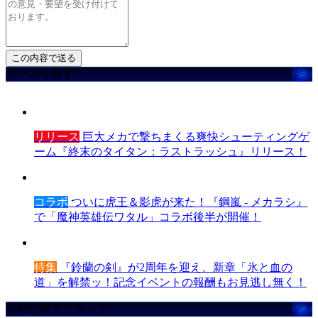
ゲームを探す
リリース
巨大メカで撃ちまくる爽快シューティングゲ
ーム『終末のタイタン：ラストラッシュ』リリース！
コラボ
ついに虎王＆影虎が来た！『鋼嵐 - メカラシ』
で「魔神英雄伝ワタル」コラボ後半が開催！
特集
『鈴蘭の剣』が2周年を迎え、新章「氷と血の
道」を解禁ッ！記念イベントの報酬もお見逃し無く！
攻略記事ランキング