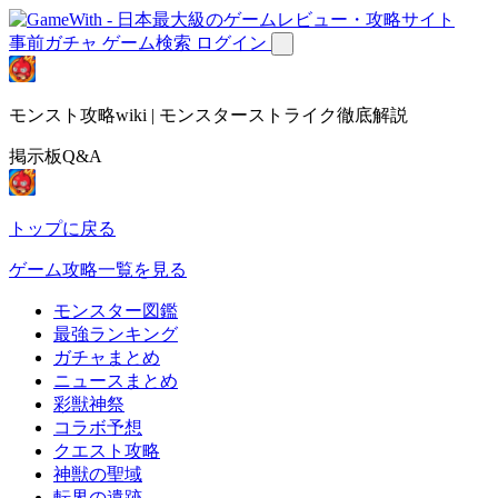
事前ガチャ
ゲーム検索
ログイン
モンスト攻略wiki | モンスターストライク徹底解説
掲示板Q&A
トップに戻る
ゲーム攻略一覧を見る
モンスター図鑑
最強ランキング
ガチャまとめ
ニュースまとめ
彩獣神祭
コラボ予想
クエスト攻略
神獣の聖域
転界の遺跡