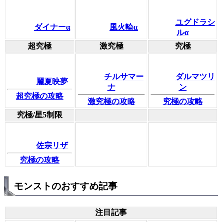
ユグドラシ
ダイナーα
風火輪α
ルα
超究極
激究極
究極
チルサマー
ダルマツリ
麗夏映夢
ナ
ン
超究極の攻略
激究極の攻略
究極の攻略
究極/星5制限
佐宗リザ
究極の攻略
モンストのおすすめ記事
注目記事