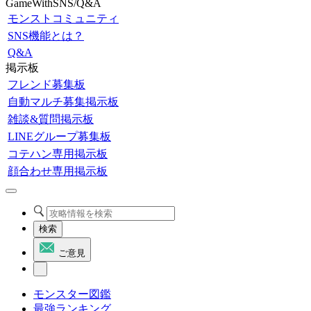
GameWithSNS/Q&A
モンストコミュニティ
SNS機能とは？
Q&A
掲示板
フレンド募集板
自動マルチ募集掲示板
雑談&質問掲示板
LINEグループ募集板
コテハン専用掲示板
顔合わせ専用掲示板
検索
ご意見
モンスター図鑑
最強ランキング