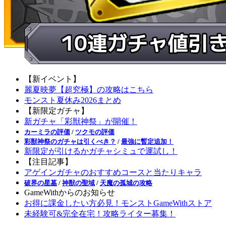
【新イベント】
麗夏映夢【超究極】の攻略はこちら
モンスト夏休み2026まとめ
【新限定ガチャ】
新ガチャ「彩獣神祭」が開催！
カーミラの評価
/
ツクモの評価
彩獣神祭のガチャは引くべき？
/
最強に暫定追加！
新限定が引けるかガチャシミュで運試し！
【注目記事】
アゲインガチャのおすすめコースと当たりキャラ
破界の星墓
/
神獣の聖域
/
天魔の孤城の攻略
GameWithからのお知らせ
お得に課金したい方必見！モンストGameWithストア
未経験可&完全在宅！攻略ライター募集！