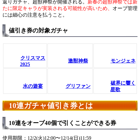
返りガチャ、超獣神祭が開催される。
新春の超獣神祭では新
たに限定キャラが実装される可能性が高いため、
オーブ管理
には細心の注意を払うこと。
値引き券の対象ガチャ
クリスマス
激獣神祭
モンジェネ
2025
破界に響く
水の遊宴
グリファン
星歌
10連ガチャ値引き券とは
10連をオーブ40個で引くことができる券
使用期限：12/2(火)12:00〜12/14(日)11:59