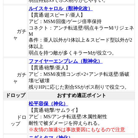
弱点特効SSでボス削りがしやすい。
ルイスキャロル（獣神化改）
【貫通/超スピード/亜人】
アビ：MSM/回復/ゲージ倍率保持
コネクト：アンチ転送壁/弱点キラーM/リジェネ
ガチ
M
ャ
条件：亜人以外が1体以上＆スピード型以外が2
体以上
弱点を持つ敵が多くキラーMが役立つ。
ファイヤーエンブレム（獣神化）
【貫通/砲撃/亜人】
アビ：MSM/友情コンボ×2+アンチ転送壁/盾破
ガチ
壊/ビ破壊
ャ
残りHPに応じた割合SSがボス削りで役立つ。
ドロップ
おすすめ適正ポイント
松平容保（神化）
【貫通/砲撃/サムライ】
アビ：MS/アンチ転送壁/木属性耐性
ドロ
耐性で被ダメージを抑えられる。
ップ
※友情の加速Sは事故要因にもなるので注意
ニギミタマ（神化）