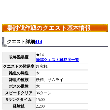
梟討伐作戦のクエスト基本情報
クエスト詳細
414
★14
攻略難易度
降臨クエスト難易度一覧
クエストの難易度
超究極
雑魚の属性
木
雑魚の種族
妖精、サムライ
ボスの属性
木
スピードクリア
36ターン
Sランクタイム
15:00
経験値
2,200