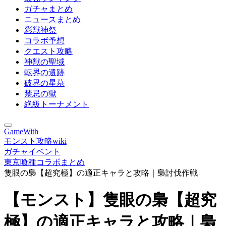
ガチャまとめ
ニュースまとめ
彩獣神祭
コラボ予想
クエスト攻略
神獣の聖域
転界の遺跡
破界の星墓
禁忌の獄
絶級トーナメント
GameWith
モンスト攻略wiki
ガチャイベント
東京喰種コラボまとめ
隻眼の梟【超究極】の適正キャラと攻略｜梟討伐作戦
【モンスト】隻眼の梟【超究
極】の適正キャラと攻略｜梟