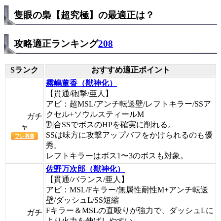
隻眼の梟【超究極】の最適正は？
攻略適正ランキング
208
Sランク
おすすめ適正ポイント
霧嶋董香（獣神化）
【貫通/砲撃/亜人】
アビ：超MSL/アンチ転送壁/レフトキラー/SSア
クセル+ソウルスティールM
ガチ
割合SSでボスのHPを確実に削れる。
ャ
SSは味方に攻撃アップバフをかけられるのも優
フレ募集
秀。
レフトキラーはボス1〜3のボスも対象。
佐野万次郎（獣神化）
【貫通/バランス/亜人】
アビ：MSL/Fキラー/無属性耐性M+アンチ転送
壁/ダッシュL/SS短縮
Fキラー＆MSLの直殴りが強力で、ダッシュLに
ガチ
より火力を伸ばしやすい。