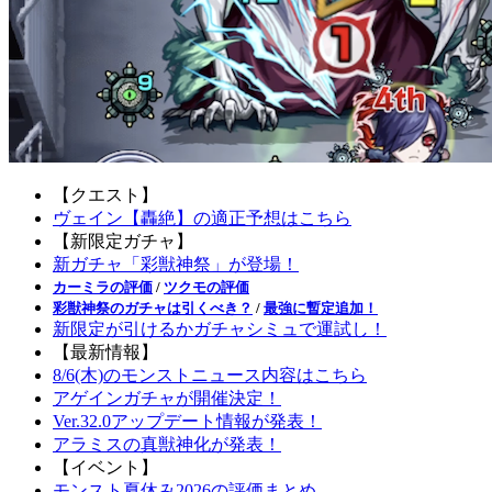
【クエスト】
ヴェイン【轟絶】の適正予想はこちら
【新限定ガチャ】
新ガチャ「彩獣神祭」が登場！
カーミラの評価
/
ツクモの評価
彩獣神祭のガチャは引くべき？
/
最強に暫定追加！
新限定が引けるかガチャシミュで運試し！
【最新情報】
8/6(木)のモンストニュース内容はこちら
アゲインガチャが開催決定！
Ver.32.0アップデート情報が発表！
アラミスの真獣神化が発表！
【イベント】
モンスト夏休み2026の評価まとめ