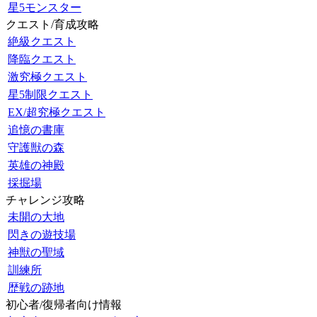
星5モンスター
クエスト/育成攻略
絶級クエスト
降臨クエスト
激究極クエスト
星5制限クエスト
EX/超究極クエスト
追憶の書庫
守護獣の森
英雄の神殿
採掘場
チャレンジ攻略
未開の大地
閃きの遊技場
神獣の聖域
訓練所
歴戦の跡地
初心者/復帰者向け情報