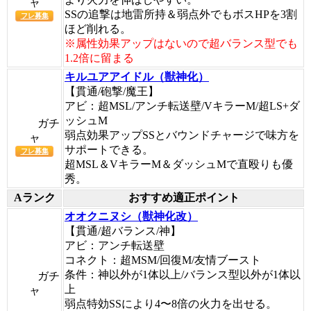
ャ
SSの追撃は地雷所持＆弱点外でもボスHPを3割
フレ募集
ほど削れる。
※属性効果アップはないので超バランス型でも
1.2倍に留まる
キルユアアイドル（獣神化）
【貫通/砲撃/魔王】
アビ：超MSL/アンチ転送壁/VキラーM/超LS+ダ
ッシュM
ガチ
弱点効果アップSSとバウンドチャージで味方を
ャ
サポートできる。
フレ募集
超MSL＆VキラーM＆ダッシュMで直殴りも優
秀。
Aランク
おすすめ適正ポイント
オオクニヌシ（獣神化改）
【貫通/超バランス/神】
アビ：アンチ転送壁
コネクト：超MSM/回復M/友情ブースト
条件：神以外が1体以上/バランス型以外が1体以
ガチ
上
ャ
弱点特効SSにより4〜8倍の火力を出せる。