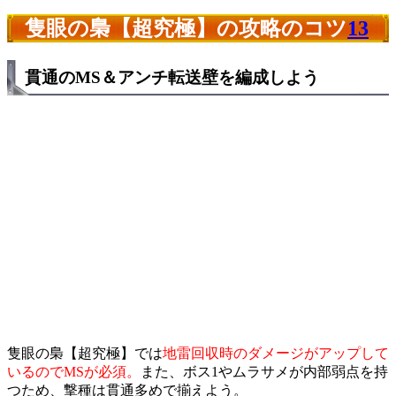
隻眼の梟【超究極】の攻略のコツ
13
貫通のMS＆アンチ転送壁を編成しよう
隻眼の梟【超究極】では
地雷回収時のダメージがアップして
いるのでMSが必須。
また、ボス1やムラサメが内部弱点を持
つため、撃種は貫通多めで揃えよう。