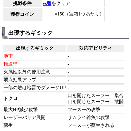
挑戦条件
vs梟
をクリア
×150（宝箱1つあたり）
獲得コイン
出現するギミック
出現するギミック
対応アビリティ
地雷
-
転送壁
-
火属性以外の使用注意
-
弱点効果アップ
-
一部の敵は地雷でダメージUP
-
口を開けたスーフー：集合
ドクロ
口を閉じたスーフー：散開
最大HP減少攻撃
フースーの攻撃
レーザーバリア展開
サムライ雑魚の攻撃
蘇生
フースーが蘇生される