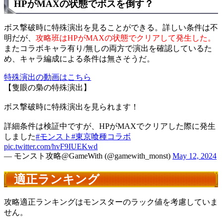
HPがMAXの状態でボスを倒す？
ボス撃破時に特殊演出を見ることができる。詳しい条件は不
明だが、
攻略班はHPがMAXの状態でクリアして発生した。
またコラボキャラ有り/無しの両方で演出を確認しているた
め、キャラ編成による条件は無さそうだ。
特殊演出の動画はこちら
【隻眼の梟の特殊演出】
ボス撃破時に特殊演出を見られます！
詳細条件は検証中ですが、HPがMAXでクリアした際に発生
しました
#モンスト
#東京喰種コラボ
pic.twitter.com/hvF9IUEKwd
— モンスト攻略@GameWith (@gamewith_monst)
May 12, 2024
適正ランキング
攻略適正ランキングはモンスターのラック値を考慮していま
せん。