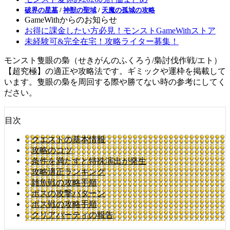
破界の星墓
/
神獣の聖域
/
天魔の孤城の攻略
GameWithからのお知らせ
お得に課金したい方必見！モンストGameWithストア
未経験可&完全在宅！攻略ライター募集！
モンスト隻眼の梟（せきがんのふくろう/梟討伐作戦/エト）
【超究極】の適正や攻略法です。ギミックや運枠を掲載して
います。隻眼の梟を周回する際や勝てない時の参考にしてく
ださい。
目次
クエストの基本情報
攻略のコツ
条件を満たすと特殊演出が発生
攻略適正ランキング
雑魚戦の攻略手順
ボスの攻撃パターン
ボス戦の攻略手順
クリアパーティの報告