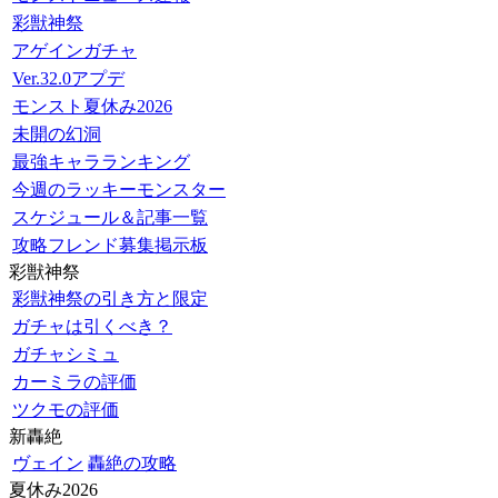
彩獣神祭
アゲインガチャ
Ver.32.0アプデ
モンスト夏休み2026
未開の幻洞
最強キャラランキング
今週のラッキーモンスター
スケジュール＆記事一覧
攻略フレンド募集掲示板
彩獣神祭
彩獣神祭の引き方と限定
ガチャは引くべき？
ガチャシミュ
カーミラの評価
ツクモの評価
新轟絶
ヴェイン
轟絶の攻略
夏休み2026