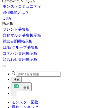
GameWithSNS/Q&A
モンストコミュニティ
SNS機能とは？
Q&A
掲示板
フレンド募集板
自動マルチ募集掲示板
雑談&質問掲示板
LINEグループ募集板
コテハン専用掲示板
顔合わせ専用掲示板
検索
ご意見
モンスター図鑑
最強ランキング