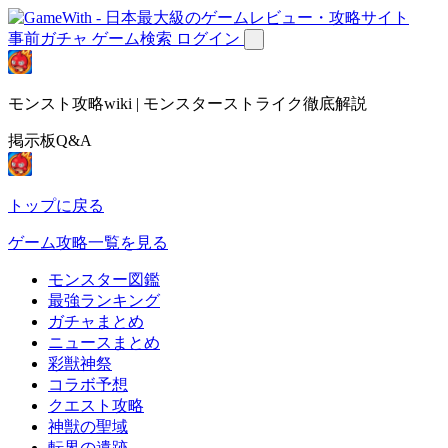
事前ガチャ
ゲーム検索
ログイン
モンスト攻略wiki | モンスターストライク徹底解説
掲示板Q&A
トップに戻る
ゲーム攻略一覧を見る
モンスター図鑑
最強ランキング
ガチャまとめ
ニュースまとめ
彩獣神祭
コラボ予想
クエスト攻略
神獣の聖域
転界の遺跡