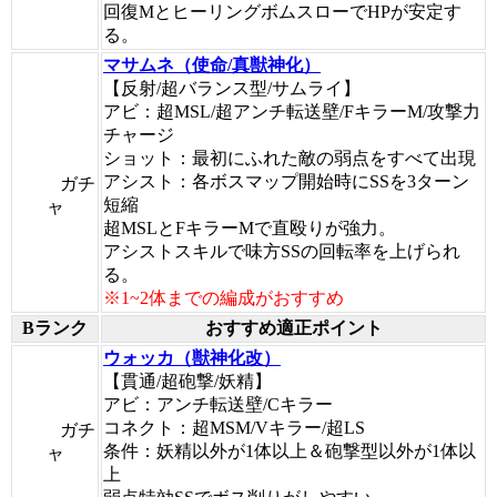
回復MとヒーリングボムスローでHPが安定す
る。
マサムネ（使命/真獣神化）
【反射/超バランス型/サムライ】
アビ：超MSL/超アンチ転送壁/FキラーM/攻撃力
チャージ
ショット：最初にふれた敵の弱点をすべて出現
アシスト：各ボスマップ開始時にSSを3ターン
ガチ
短縮
ャ
超MSLとFキラーMで直殴りが強力。
アシストスキルで味方SSの回転率を上げられ
る。
※1~2体までの編成がおすすめ
Bランク
おすすめ適正ポイント
ウォッカ（獣神化改）
【貫通/超砲撃/妖精】
アビ：アンチ転送壁/Cキラー
コネクト：超MSM/Vキラー/超LS
ガチ
条件：妖精以外が1体以上＆砲撃型以外が1体以
ャ
上