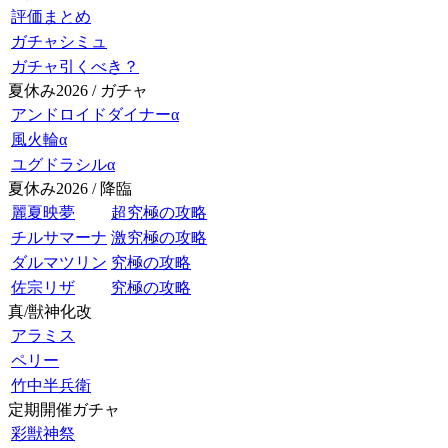
評価まとめ
ガチャシミュ
ガチャ引くべき？
夏休み2026 / ガチャ
アンドロイドダイナーα
風火輪α
ユグドラシルα
夏休み2026 / 降臨
麗夏映夢
超究極の攻略
チルサマーナ
激究極の攻略
ダルマツリン
究極の攻略
佐宗リザ
究極の攻略
真/獣神化改
アラミス
ペリー
竹中半兵衛
定期開催ガチャ
彩獣神祭