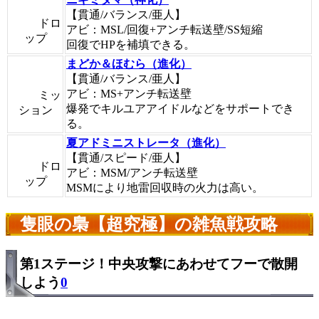
【貫通/バランス/亜人】
ドロ
アビ：MSL/回復+アンチ転送壁/SS短縮
ップ
回復でHPを補填できる。
まどか＆ほむら（進化）
【貫通/バランス/亜人】
アビ：MS+アンチ転送壁
ミッ
爆発でキルユアアイドルなどをサポートでき
ション
る。
夏アドミニストレータ（進化）
【貫通/スピード/亜人】
ドロ
アビ：MSM/アンチ転送壁
ップ
MSMにより地雷回収時の火力は高い。
隻眼の梟【超究極】の雑魚戦攻略
第1ステージ！中央攻撃にあわせてフーで散開
しよう
0