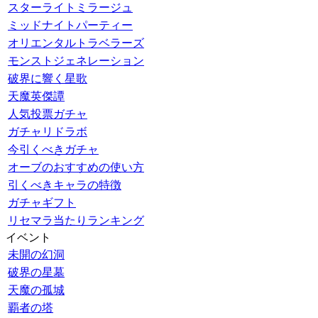
スターライトミラージュ
ミッドナイトパーティー
オリエンタルトラベラーズ
モンストジェネレーション
破界に響く星歌
天魔英傑譚
人気投票ガチャ
ガチャリドラボ
今引くべきガチャ
オーブのおすすめの使い方
引くべきキャラの特徴
ガチャギフト
リセマラ当たりランキング
イベント
未開の幻洞
破界の星墓
天魔の孤城
覇者の塔