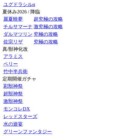
ユグドラシルα
夏休み2026 / 降臨
麗夏映夢
超究極の攻略
チルサマーナ
激究極の攻略
ダルマツリン
究極の攻略
佐宗リザ
究極の攻略
真/獣神化改
アラミス
ペリー
竹中半兵衛
定期開催ガチャ
彩獣神祭
超獣神祭
激獣神祭
モンコレDX
レッドスターズ
水の遊宴
グリーンファンタジー