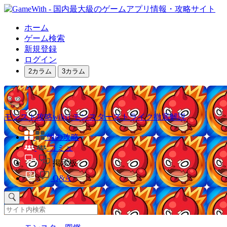
ホーム
ゲーム検索
新規登録
ログイン
2カラム
3カラム
モンスト攻略wiki | モンスターストライク徹底解説
他の攻略
コミュ
掲示板
Q&A