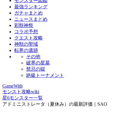
モンスター図鑑
最強ランキング
ガチャまとめ
ニュースまとめ
彩獣神祭
コラボ予想
クエスト攻略
神獣の聖域
転界の遺跡
その他
破界の星墓
禁忌の獄
絶級トーナメント
GameWith
モンスト攻略wiki
星6モンスター一覧
アドミニストレータ（夏休み）の最新評価｜SAO