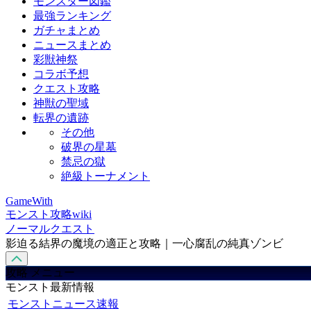
モンスター図鑑
最強ランキング
ガチャまとめ
ニュースまとめ
彩獣神祭
コラボ予想
クエスト攻略
神獣の聖域
転界の遺跡
その他
破界の星墓
禁忌の獄
絶級トーナメント
GameWith
モンスト攻略wiki
ノーマルクエスト
影迫る結界の魔境の適正と攻略｜一心腐乱の純真ゾンビ
攻略 メニュー
モンスト最新情報
モンストニュース速報