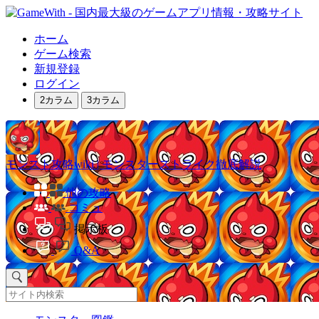
ホーム
ゲーム検索
新規登録
ログイン
2カラム
3カラム
モンスト攻略wiki | モンスターストライク徹底解説
他の攻略
コミュ
掲示板
Q&A