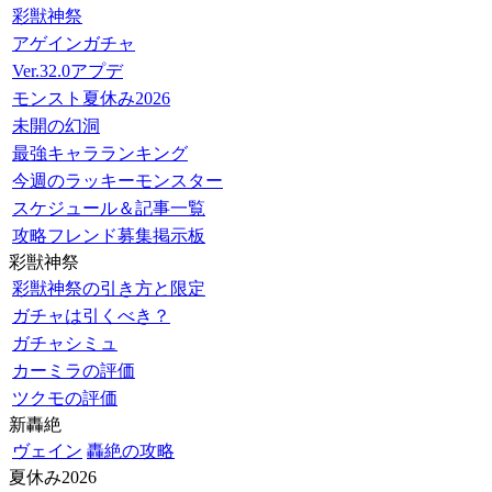
彩獣神祭
アゲインガチャ
Ver.32.0アプデ
モンスト夏休み2026
未開の幻洞
最強キャラランキング
今週のラッキーモンスター
スケジュール＆記事一覧
攻略フレンド募集掲示板
彩獣神祭
彩獣神祭の引き方と限定
ガチャは引くべき？
ガチャシミュ
カーミラの評価
ツクモの評価
新轟絶
ヴェイン
轟絶の攻略
夏休み2026