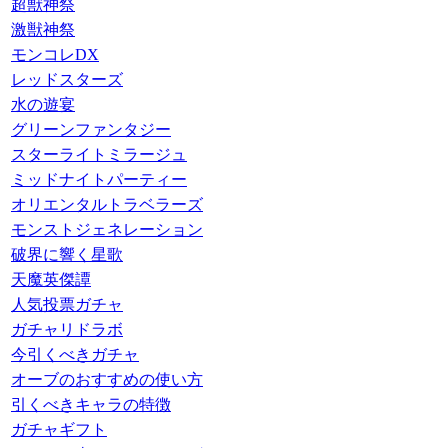
超獣神祭
激獣神祭
モンコレDX
レッドスターズ
水の遊宴
グリーンファンタジー
スターライトミラージュ
ミッドナイトパーティー
オリエンタルトラベラーズ
モンストジェネレーション
破界に響く星歌
天魔英傑譚
人気投票ガチャ
ガチャリドラボ
今引くべきガチャ
オーブのおすすめの使い方
引くべきキャラの特徴
ガチャギフト