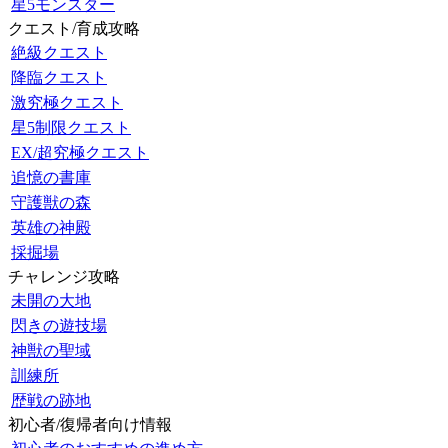
星5モンスター
クエスト/育成攻略
絶級クエスト
降臨クエスト
激究極クエスト
星5制限クエスト
EX/超究極クエスト
追憶の書庫
守護獣の森
英雄の神殿
採掘場
チャレンジ攻略
未開の大地
閃きの遊技場
神獣の聖域
訓練所
歴戦の跡地
初心者/復帰者向け情報