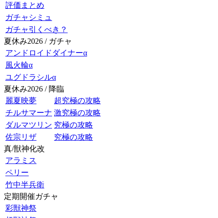
評価まとめ
ガチャシミュ
ガチャ引くべき？
夏休み2026 / ガチャ
アンドロイドダイナーα
風火輪α
ユグドラシルα
夏休み2026 / 降臨
麗夏映夢
超究極の攻略
チルサマーナ
激究極の攻略
ダルマツリン
究極の攻略
佐宗リザ
究極の攻略
真/獣神化改
アラミス
ペリー
竹中半兵衛
定期開催ガチャ
彩獣神祭