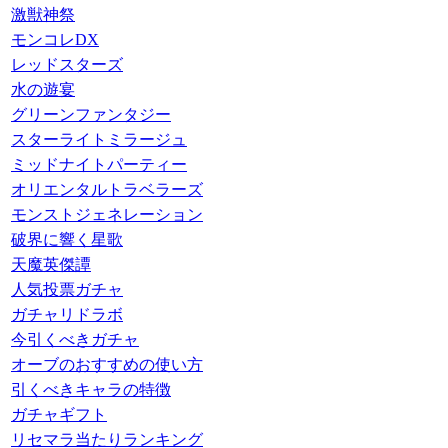
激獣神祭
モンコレDX
レッドスターズ
水の遊宴
グリーンファンタジー
スターライトミラージュ
ミッドナイトパーティー
オリエンタルトラベラーズ
モンストジェネレーション
破界に響く星歌
天魔英傑譚
人気投票ガチャ
ガチャリドラボ
今引くべきガチャ
オーブのおすすめの使い方
引くべきキャラの特徴
ガチャギフト
リセマラ当たりランキング