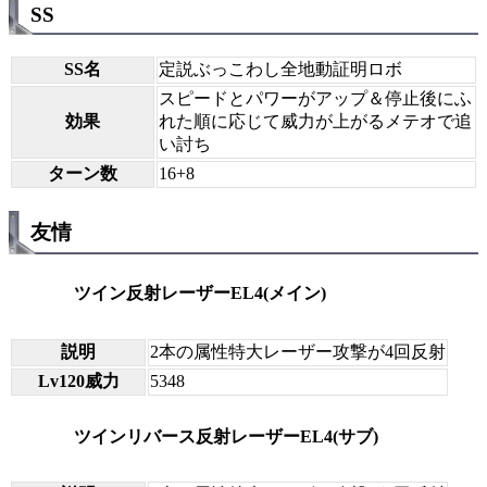
SS
SS名
定説ぶっこわし全地動証明ロボ
スピードとパワーがアップ＆停止後にふ
効果
れた順に応じて威力が上がるメテオで追
い討ち
ターン数
16+8
友情
ツイン反射レーザーEL4(メイン)
説明
2本の属性特大レーザー攻撃が4回反射
Lv120威力
5348
ツインリバース反射レーザーEL4(サブ)