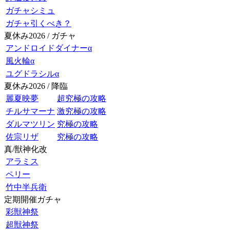
ガチャシミュ
ガチャ引くべき？
夏休み2026 / ガチャ
アンドロイドダイナーα
風火輪α
ユグドラシルα
夏休み2026 / 降臨
麗夏映夢
超究極の攻略
チルサマーナ
激究極の攻略
ダルマツリン
究極の攻略
佐宗リザ
究極の攻略
真/獣神化改
アラミス
ペリー
竹中半兵衛
定期開催ガチャ
彩獣神祭
超獣神祭