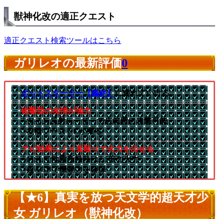
獣神化改の適正クエスト
適正クエスト検索ツールはこちら
ガリレオの最新評価
0
ポットスターラー【轟絶】
に連れていける
砲撃型の友情が強力
└ツイン反射レーザーで広範囲に攻撃可能
└友情ブーストLが乗る
アビ効果により直殴りで火力を出せる
└MSLで地雷所持時は2.5倍の火力
└超AGBで機動力を確保
【★6】真実を放つ天文学的超天才少
女 ガリレオ（獣神化改）