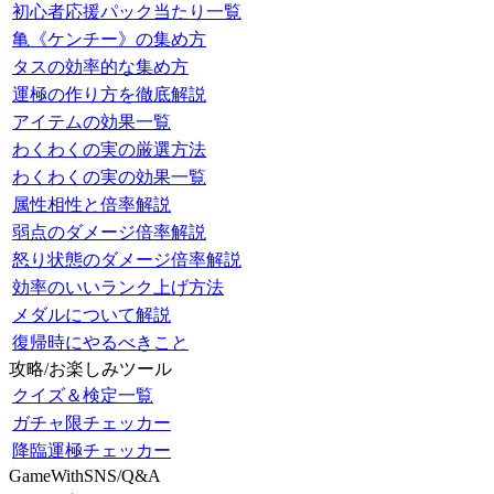
初心者応援パック当たり一覧
亀《ケンチー》の集め方
タスの効率的な集め方
運極の作り方を徹底解説
アイテムの効果一覧
わくわくの実の厳選方法
わくわくの実の効果一覧
属性相性と倍率解説
弱点のダメージ倍率解説
怒り状態のダメージ倍率解説
効率のいいランク上げ方法
メダルについて解説
復帰時にやるべきこと
攻略/お楽しみツール
クイズ＆検定一覧
ガチャ限チェッカー
降臨運極チェッカー
GameWithSNS/Q&A