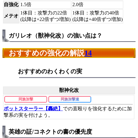
自強化
1.5倍
2.0倍
1体目：攻撃力の22倍
1体目：攻撃力の40倍
メテオ
(以降は+22倍ずつ増加)
(以降は+40倍ずつ増加)
ガリレオ（獣神化改）の強い点は？
おすすめの強化の解説
14
おすすめのわくわくの実
獣神化改
同族加撃
同族加撃速
ポットスターラー【轟絶】
での直殴りを強化するために加
撃系の実を付けよう。
英雄の証/コネクトの書の優先度