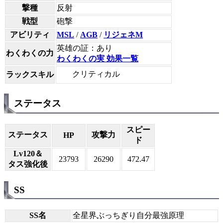
撃種
反射
戦型
砲撃
アビリティ
MSL
/
AGB
/
リジェネM
英雄の証：あり
わくわくの力
わくわくの実 効果一覧
クリティカル
ラックスキル
ステータス
スピー
ステータス
攻撃力
HP
ド
Lv120＆
23793
26290
472.47
タス強化後
SS
SS名
全星界ぶっちぎり自分最強原理