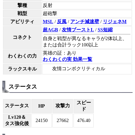
撃種
反射
戦型
超砲撃
アビリティ
MSL
/
反風
/
アンチ減速壁
/
リジェネM
超AGB
/
友情ブーストL
/
SS短縮
コネクト
自身と戦型が異なるキャラが2体以上、
または合計ラック100以上
英雄の証：あり
わくわくの力
わくわくの実 効果一覧
友情コンボクリティカル
ラックスキル
ステータス
スピー
ステータス
攻撃力
HP
ド
Lv120＆
24150
27662
476.40
タス強化後