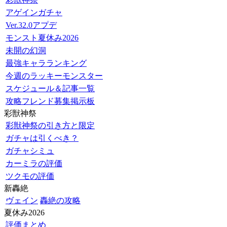
アゲインガチャ
Ver.32.0アプデ
モンスト夏休み2026
未開の幻洞
最強キャラランキング
今週のラッキーモンスター
スケジュール＆記事一覧
攻略フレンド募集掲示板
彩獣神祭
彩獣神祭の引き方と限定
ガチャは引くべき？
ガチャシミュ
カーミラの評価
ツクモの評価
新轟絶
ヴェイン
轟絶の攻略
夏休み2026
評価まとめ