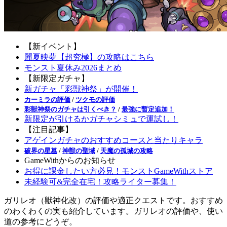
【新イベント】
麗夏映夢【超究極】の攻略はこちら
モンスト夏休み2026まとめ
【新限定ガチャ】
新ガチャ「彩獣神祭」が開催！
カーミラの評価
/
ツクモの評価
彩獣神祭のガチャは引くべき？
/
最強に暫定追加！
新限定が引けるかガチャシミュで運試し！
【注目記事】
アゲインガチャのおすすめコースと当たりキャラ
破界の星墓
/
神獣の聖域
/
天魔の孤城の攻略
GameWithからのお知らせ
お得に課金したい方必見！モンストGameWithストア
未経験可&完全在宅！攻略ライター募集！
ガリレオ（獣神化改）の評価や適正クエストです。おすすめ
のわくわくの実も紹介しています。ガリレオの評価や、使い
道の参考にどうぞ。