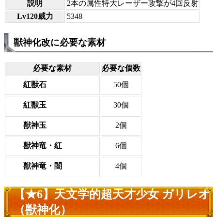
説明
2本の属性特大レーザー攻撃が4回反射
Lv120威力
5348
獣神化改に必要な素材
必要な素材
必要な個数
紅獣石
50個
紅獣玉
30個
獣神玉
2個
獣神竜・紅
6個
獣神竜・闇
4個
【★6】天文学的超天才少女 ガリレオ
（獣神化）