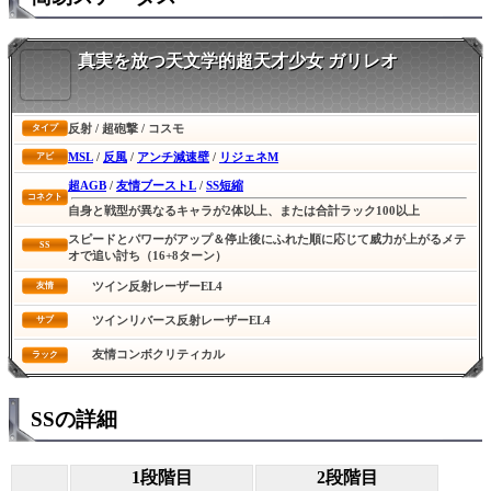
真実を放つ天文学的超天才少女 ガリレオ
反射 / 超砲撃 / コスモ
タイプ
MSL
/
反風
/
アンチ減速壁
/
リジェネM
アビ
超AGB
/
友情ブーストL
/
SS短縮
コネクト
自身と戦型が異なるキャラが2体以上、または合計ラック100以上
スピードとパワーがアップ＆停止後にふれた順に応じて威力が上がるメテ
SS
オで追い討ち（16+8ターン）
ツイン反射レーザーEL4
友情
ツインリバース反射レーザーEL4
サブ
友情コンボクリティカル
ラック
SSの詳細
1段階目
2段階目