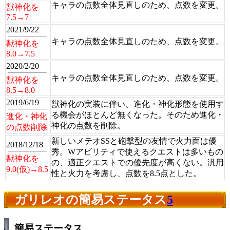
キャラの点数全体見直しのため、点数を変更。
獣神化を
7.5→7
2021/9/22
キャラの点数全体見直しのため、点数を変更。
獣神化を
8.0→7.5
2020/2/20
キャラの点数全体見直しのため、点数を変更。
獣神化を
8.5→8.0
2019/6/19
獣神化の実装に伴い、進化・神化形態を使用す
る機会がほとんど無くなった。そのため進化・
進化・神化
神化の点数を削除。
の点数削除
新しいメテオSSと砲撃型の友情で火力面は優
2018/12/18
秀。Wアビリティで使えるクエストは多いもの
獣神化を
の、適正クエストでの優先度が高くない。汎用
9.0(仮)→8.5
性と火力を考慮し、点数を8.5点とした。
ガリレオの簡易ステータス
5
簡易ステータス