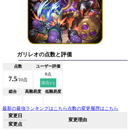
ガリレオの点数と評価
点数
ユーザー評価
7.5
/10点
総合
高難易度
低難易度
最新の最強ランキングはこちら
点数の変更履歴はこちら
変更日
変更理由
変更点