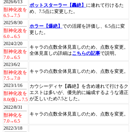
2026/6/13
ポットスターラー【轟絶】
に連れて行けるた
獣神化改を
め、7.5点に変更した。
6.5→7.5
2025/8/30
ホラー【爆絶】
での活躍を評価し、6.5点に変
獣神化改を
更した。
6.0→6.5
2024/2/20
キャラの点数全体見直しのため、点数を変更。
獣神化改を
全体見直しの詳細は
こちらの記事
で説明。
7.0→6.5
2023/6/2
キャラの点数全体見直しのため、点数を変更。
獣神化改を
7.5→7.0
2023/1/16
カウシーディヤ【轟絶】を含め連れて行けるク
エストは多いが、優先的に編成するような適正
獣神化改を
が乏しいため7.5とした。
8.0(仮)→7.5
2022/8/31
キャラの点数全体見直しのため、点数を変更。
獣神化を
7.0→6.5
2022/3/18