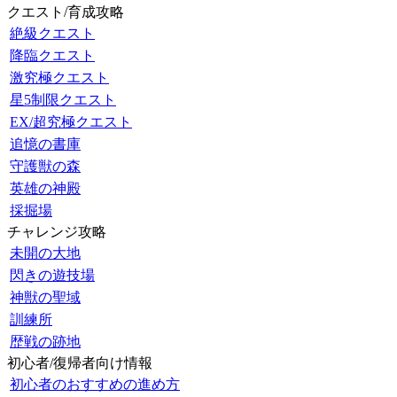
クエスト/育成攻略
絶級クエスト
降臨クエスト
激究極クエスト
星5制限クエスト
EX/超究極クエスト
追憶の書庫
守護獣の森
英雄の神殿
採掘場
チャレンジ攻略
未開の大地
閃きの遊技場
神獣の聖域
訓練所
歴戦の跡地
初心者/復帰者向け情報
初心者のおすすめの進め方