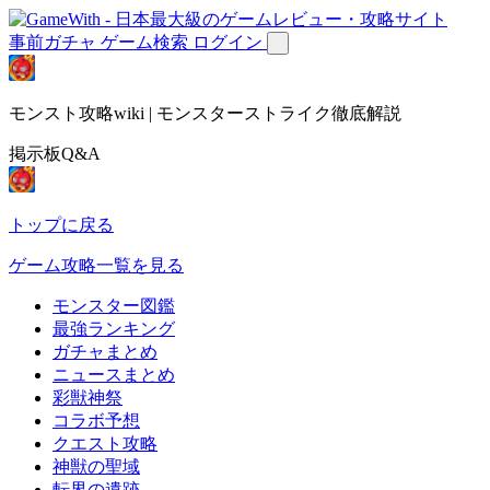
事前ガチャ
ゲーム検索
ログイン
モンスト攻略wiki | モンスターストライク徹底解説
掲示板Q&A
トップに戻る
ゲーム攻略一覧を見る
モンスター図鑑
最強ランキング
ガチャまとめ
ニュースまとめ
彩獣神祭
コラボ予想
クエスト攻略
神獣の聖域
転界の遺跡