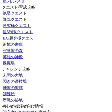
星5モンスター
クエスト/育成攻略
絶級クエスト
降臨クエスト
激究極クエスト
星5制限クエスト
EX/超究極クエスト
追憶の書庫
守護獣の森
英雄の神殿
採掘場
チャレンジ攻略
未開の大地
閃きの遊技場
神獣の聖域
訓練所
歴戦の跡地
初心者/復帰者向け情報