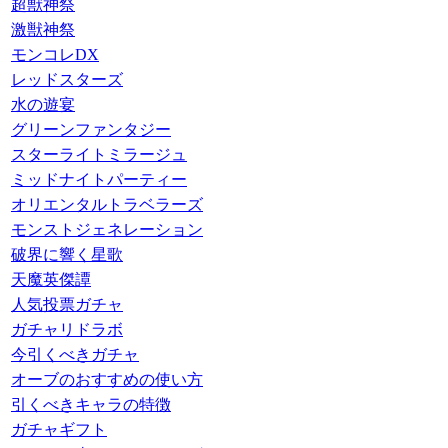
超獣神祭
激獣神祭
モンコレDX
レッドスターズ
水の遊宴
グリーンファンタジー
スターライトミラージュ
ミッドナイトパーティー
オリエンタルトラベラーズ
モンストジェネレーション
破界に響く星歌
天魔英傑譚
人気投票ガチャ
ガチャリドラボ
今引くべきガチャ
オーブのおすすめの使い方
引くべきキャラの特徴
ガチャギフト