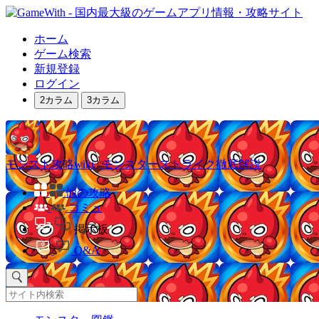
ホーム
ゲーム検索
新規登録
ログイン
2カラム
3カラム
モンスト攻略wiki | モンスターストライク徹底解説
他の攻略
コミュ
掲示板
Q&A