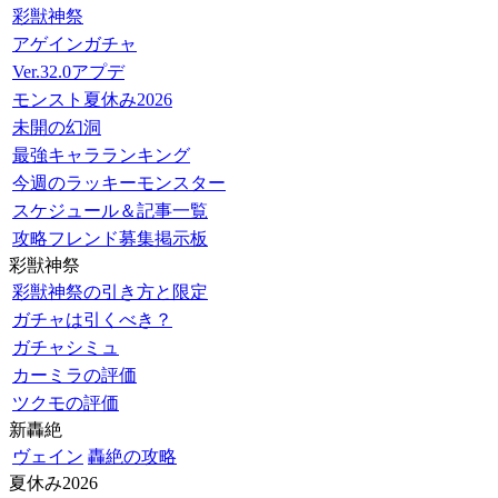
彩獣神祭
アゲインガチャ
Ver.32.0アプデ
モンスト夏休み2026
未開の幻洞
最強キャラランキング
今週のラッキーモンスター
スケジュール＆記事一覧
攻略フレンド募集掲示板
彩獣神祭
彩獣神祭の引き方と限定
ガチャは引くべき？
ガチャシミュ
カーミラの評価
ツクモの評価
新轟絶
ヴェイン
轟絶の攻略
夏休み2026