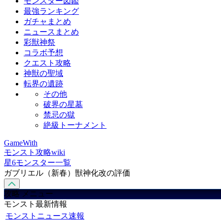
モンスター図鑑
最強ランキング
ガチャまとめ
ニュースまとめ
彩獣神祭
コラボ予想
クエスト攻略
神獣の聖域
転界の遺跡
その他
破界の星墓
禁忌の獄
絶級トーナメント
GameWith
モンスト攻略wiki
星6モンスター一覧
ガブリエル（新春）獣神化改の評価
攻略 メニュー
モンスト最新情報
モンストニュース速報