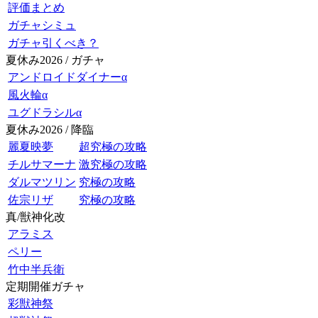
評価まとめ
ガチャシミュ
ガチャ引くべき？
夏休み2026 / ガチャ
アンドロイドダイナーα
風火輪α
ユグドラシルα
夏休み2026 / 降臨
麗夏映夢
超究極の攻略
チルサマーナ
激究極の攻略
ダルマツリン
究極の攻略
佐宗リザ
究極の攻略
真/獣神化改
アラミス
ペリー
竹中半兵衛
定期開催ガチャ
彩獣神祭