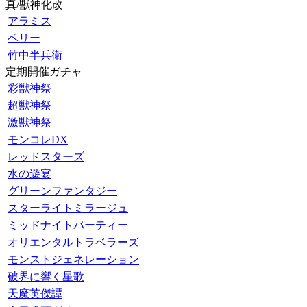
真/獣神化改
アラミス
ペリー
竹中半兵衛
定期開催ガチャ
彩獣神祭
超獣神祭
激獣神祭
モンコレDX
レッドスターズ
水の遊宴
グリーンファンタジー
スターライトミラージュ
ミッドナイトパーティー
オリエンタルトラベラーズ
モンストジェネレーション
破界に響く星歌
天魔英傑譚