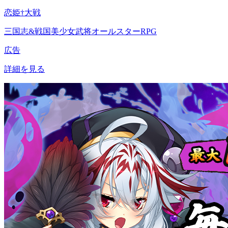
恋姫†大戦
三国志&戦国美少女武将オールスターRPG
広告
詳細を見る