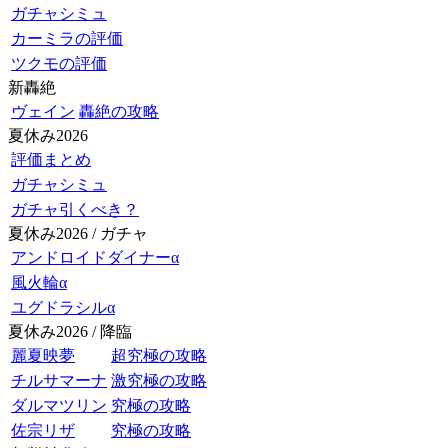
ガチャシミュ
カーミラの評価
ツクモの評価
新轟絶
ヴェイン
轟絶の攻略
夏休み2026
評価まとめ
ガチャシミュ
ガチャ引くべき？
夏休み2026 / ガチャ
アンドロイドダイナーα
風火輪α
ユグドラシルα
夏休み2026 / 降臨
麗夏映夢
超究極の攻略
チルサマーナ
激究極の攻略
ダルマツリン
究極の攻略
佐宗リザ
究極の攻略