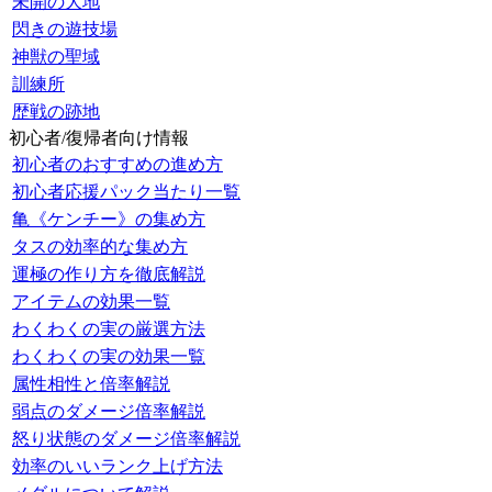
未開の大地
閃きの遊技場
神獣の聖域
訓練所
歴戦の跡地
初心者/復帰者向け情報
初心者のおすすめの進め方
初心者応援パック当たり一覧
亀《ケンチー》の集め方
タスの効率的な集め方
運極の作り方を徹底解説
アイテムの効果一覧
わくわくの実の厳選方法
わくわくの実の効果一覧
属性相性と倍率解説
弱点のダメージ倍率解説
怒り状態のダメージ倍率解説
効率のいいランク上げ方法