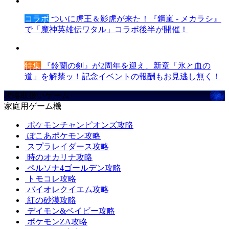
コラボ
ついに虎王＆影虎が来た！『鋼嵐 - メカラシ』
で「魔神英雄伝ワタル」コラボ後半が開催！
特集
『鈴蘭の剣』が2周年を迎え、新章「氷と血の
道」を解禁ッ！記念イベントの報酬もお見逃し無く！
攻略取扱いゲーム
家庭用ゲーム機
ポケモンチャンピオンズ攻略
ぽこあポケモン攻略
スプラレイダース攻略
時のオカリナ攻略
ペルソナ4ゴールデン攻略
トモコレ攻略
バイオレクイエム攻略
紅の砂漠攻略
デイモン&ベイビー攻略
ポケモンZA攻略