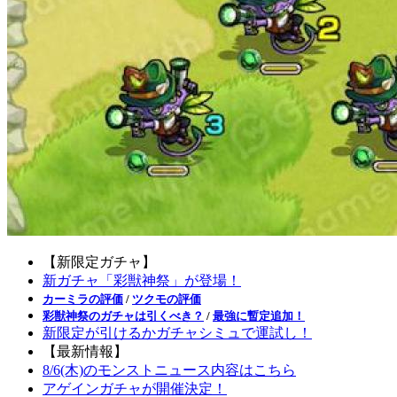
【新限定ガチャ】
新ガチャ「彩獣神祭」が登場！
カーミラの評価
/
ツクモの評価
彩獣神祭のガチャは引くべき？
/
最強に暫定追加！
新限定が引けるかガチャシミュで運試し！
【最新情報】
8/6(木)のモンストニュース内容はこちら
アゲインガチャが開催決定！