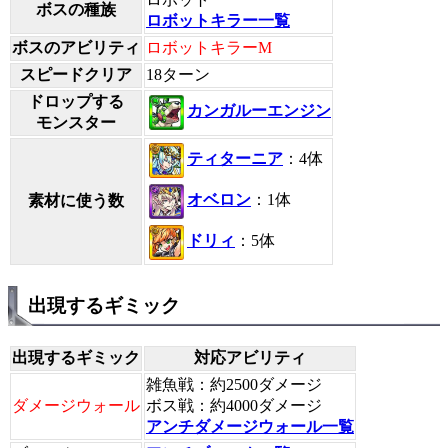
ボスの種族
ロボットキラー一覧
ボスのアビリティ
ロボットキラーM
スピードクリア
18ターン
ドロップする
カンガルーエンジン
モンスター
ティターニア
：4体
オベロン
：1体
素材に使う数
ドリィ
：5体
出現するギミック
出現するギミック
対応アビリティ
雑魚戦：約2500ダメージ
ダメージウォール
ボス戦：約4000ダメージ
アンチダメージウォール一覧