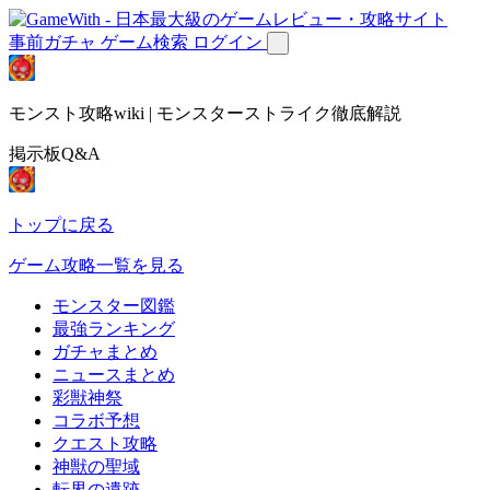
事前ガチャ
ゲーム検索
ログイン
モンスト攻略wiki | モンスターストライク徹底解説
掲示板Q&A
トップに戻る
ゲーム攻略一覧を見る
モンスター図鑑
最強ランキング
ガチャまとめ
ニュースまとめ
彩獣神祭
コラボ予想
クエスト攻略
神獣の聖域
転界の遺跡