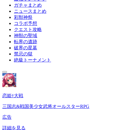
ガチャまとめ
ニュースまとめ
彩獣神祭
コラボ予想
クエスト攻略
神獣の聖域
転界の遺跡
破界の星墓
禁忌の獄
絶級トーナメント
恋姫†大戦
三国志&戦国美少女武将オールスターRPG
広告
詳細を見る