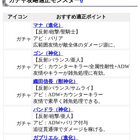
ガチャ攻略適正モンスター
0
アイコン
おすすめ適正ポイント
マナ（進化）
【反射/砲撃/聖騎士】
アビ：バリア
ガチャ
広範囲友情が敵全体のダメージ源に。
ゴン（神化）
【反射/バランス/亜人】
アビ：カウンターキラー/全属性耐性+ADW
ガチャ
友情やキラーが雑魚処理に有効。
織田信長（獣神化）
【反射/バランス/サムライ】
アビ：ADW+カウンターキラー
ガチャ
友情で素早く雑魚処理できる。
パンドラ（神化）
【反射/砲撃/亜人】
アビ：ADW+バリア付与
ガチャ
追従貫通弾でダメージを稼げる。
ガブリエル（進化）