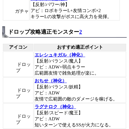
【反射/パワー/神】
アビ：ロボキラーL+友情コンボ×2
ガチャ
キラーLの攻撃がボスに高火力を発揮。
ドロップ攻略適正モンスター
2
アイコン
おすすめ適正ポイント
エレシュキガル（神化）
【反射/バランス/魔人】
ドロッ
アビ：ADW+弱点キラー
プ
広範囲友情で雑魚処理が楽に。
おちせ（神化）
【反射/バランス/妖精】
ドロッ
アビ：ADW
プ
友情で広範囲の敵のダメージを稼げる。
ラグナロク（神化）
【反射/スピード/魔王】
ドロッ
アビ：ADW
プ
短いターンで使えるSSが火力になる。