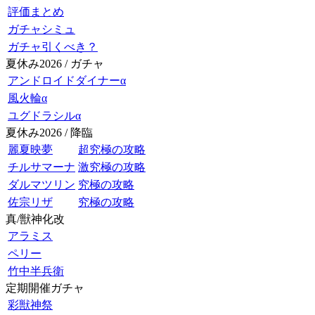
評価まとめ
ガチャシミュ
ガチャ引くべき？
夏休み2026 / ガチャ
アンドロイドダイナーα
風火輪α
ユグドラシルα
夏休み2026 / 降臨
麗夏映夢
超究極の攻略
チルサマーナ
激究極の攻略
ダルマツリン
究極の攻略
佐宗リザ
究極の攻略
真/獣神化改
アラミス
ペリー
竹中半兵衛
定期開催ガチャ
彩獣神祭