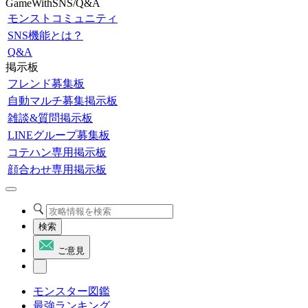
GameWithSNS/Q&A
モンストコミュニティ
SNS機能とは？
Q&A
掲示板
フレンド募集板
自動マルチ募集掲示板
雑談&質問掲示板
LINEグループ募集板
コテハン専用掲示板
顔合わせ専用掲示板
検索
ご意見
モンスター図鑑
最強ランキング