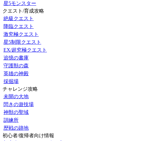
星5モンスター
クエスト/育成攻略
絶級クエスト
降臨クエスト
激究極クエスト
星5制限クエスト
EX/超究極クエスト
追憶の書庫
守護獣の森
英雄の神殿
採掘場
チャレンジ攻略
未開の大地
閃きの遊技場
神獣の聖域
訓練所
歴戦の跡地
初心者/復帰者向け情報