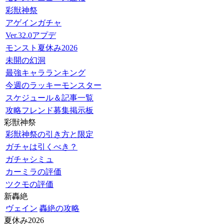
彩獣神祭
アゲインガチャ
Ver.32.0アプデ
モンスト夏休み2026
未開の幻洞
最強キャラランキング
今週のラッキーモンスター
スケジュール＆記事一覧
攻略フレンド募集掲示板
彩獣神祭
彩獣神祭の引き方と限定
ガチャは引くべき？
ガチャシミュ
カーミラの評価
ツクモの評価
新轟絶
ヴェイン
轟絶の攻略
夏休み2026