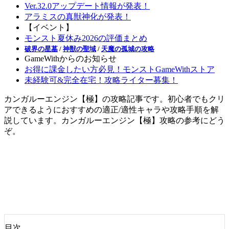
Ver.32.0アップデート情報が発表！
アラミスの真獣神化が発表！
【イベント】
モンスト夏休み2026の評価まとめ
破界の星墓
/
神獣の聖域
/
天魔の孤城の攻略
GameWithからのお知らせ
お得に課金したい方必見！モンストGameWithストア
未経験可&完全在宅！攻略ライター募集！
カンガルーエンジン【極】の攻略記事です。初心者でもクリ
アできるようにおすすめの適正/適性キャラや攻略手順を解
説しています。カンガルーエンジン【極】攻略の参考にどう
ぞ。
目次