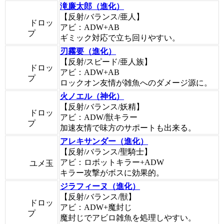
滝廉太郎（進化）
【反射/バランス/亜人】
ドロッ
アビ：ADW+AB
プ
ギミック対応で立ち回りやすい。
刃霧要（進化）
【反射/スピード/亜人族】
ドロッ
アビ：ADW+AB
プ
ロックオン友情が雑魚へのダメージ源に。
火ノエル（神化）
【反射/バランス/妖精】
ドロッ
アビ：ADW/獣キラー
プ
加速友情で味方のサポートも出来る。
アレキサンダー（進化）
【反射/バランス/聖騎士】
アビ：ロボットキラー+ADW
ユメ玉
キラー攻撃がボスに効果的。
ジラフィーヌ（進化）
【反射/バランス/獣】
ドロッ
アビ：ADW+魔封じ
プ
魔封じでアビロ雑魚を処理しやすい。