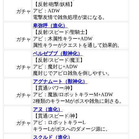
【反射/砲撃/妖精】
アビ：ADW
ガチャ
電撃友情で雑魚処理が楽になる。
卑弥呼（進化）
【反射/スピード/聖騎士】
アビ：木属性キラー+ADW
ガチャ
属性キラーがクエストを通して効果的。
ベルゼブブ（獣神化）
【反射/スピード/魔王】
アビ：魔封じ+ADW
ガチャ
魔封じでアビロ雑魚を倒しやすい。
アグナムート（獣神化）
【貫通/パワー/神】
アビ：魔族/ロボットキラーM+ADW
ガチャ
2種類のキラーMがボスや雑魚に刺さる。
アヌ（進化）
【貫通/スピード/神】
アビ：ロボットキラーL
ガチャ
キラーLがボスへのダメージ源に。
スクルド（進化）