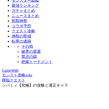
モンスター図鑑
最強ランキング
ガチャまとめ
ニュースまとめ
彩獣神祭
コラボ予想
クエスト攻略
神獣の聖域
転界の遺跡
その他
破界の星墓
禁忌の獄
絶級トーナメント
GameWith
モンスト攻略wiki
降臨クエスト
シバミィ【究極】の攻略と適正キャラ