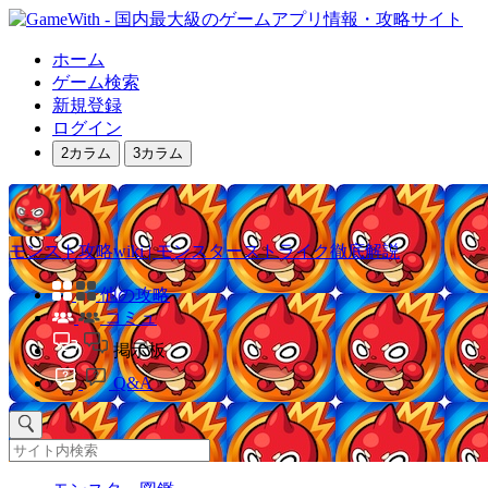
ホーム
ゲーム検索
新規登録
ログイン
2カラム
3カラム
モンスト攻略wiki | モンスターストライク徹底解説
他の攻略
コミュ
掲示板
Q&A