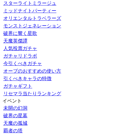
スターライトミラージュ
ミッドナイトパーティー
オリエンタルトラベラーズ
モンストジェネレーション
破界に響く星歌
天魔英傑譚
人気投票ガチャ
ガチャリドラボ
今引くべきガチャ
オーブのおすすめの使い方
引くべきキャラの特徴
ガチャギフト
リセマラ当たりランキング
イベント
未開の幻洞
破界の星墓
天魔の孤城
覇者の塔