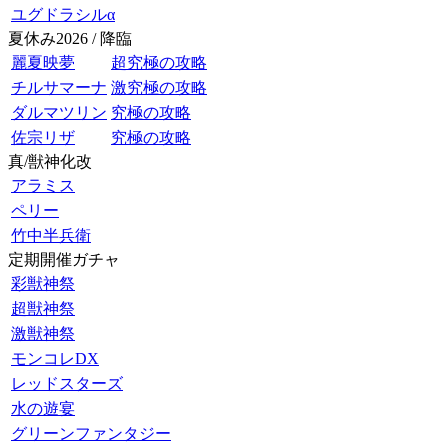
ユグドラシルα
夏休み2026 / 降臨
麗夏映夢
超究極の攻略
チルサマーナ
激究極の攻略
ダルマツリン
究極の攻略
佐宗リザ
究極の攻略
真/獣神化改
アラミス
ペリー
竹中半兵衛
定期開催ガチャ
彩獣神祭
超獣神祭
激獣神祭
モンコレDX
レッドスターズ
水の遊宴
グリーンファンタジー