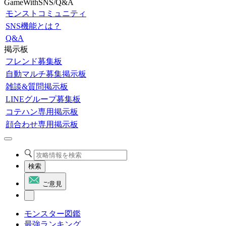
GameWithSNS/Q&A
モンストコミュニティ
SNS機能とは？
Q&A
掲示板
フレンド募集板
自動マルチ募集掲示板
雑談&質問掲示板
LINEグループ募集板
コテハン専用掲示板
顔合わせ専用掲示板
検索
ご意見
モンスター図鑑
最強ランキング