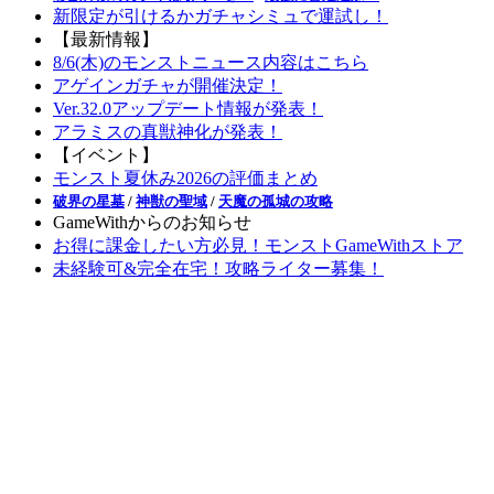
新限定が引けるかガチャシミュで運試し！
【最新情報】
8/6(木)のモンストニュース内容はこちら
アゲインガチャが開催決定！
Ver.32.0アップデート情報が発表！
アラミスの真獣神化が発表！
【イベント】
モンスト夏休み2026の評価まとめ
破界の星墓
/
神獣の聖域
/
天魔の孤城の攻略
GameWithからのお知らせ
お得に課金したい方必見！モンストGameWithストア
未経験可&完全在宅！攻略ライター募集！