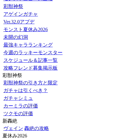
彩獣神祭
アゲインガチャ
Ver.32.0アプデ
モンスト夏休み2026
未開の幻洞
最強キャラランキング
今週のラッキーモンスター
スケジュール＆記事一覧
攻略フレンド募集掲示板
彩獣神祭
彩獣神祭の引き方と限定
ガチャは引くべき？
ガチャシミュ
カーミラの評価
ツクモの評価
新轟絶
ヴェイン
轟絶の攻略
夏休み2026