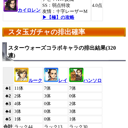
SS：弱点特攻
4.0
点
カイロレン
友情：十字レーザーM
▶【極】の攻略
スタ玉ガチャの排出確率
スターウォーズコラボキャラの排出結果(320
連)
ルーク
レイ
ハンソロ
♣1
11体
7体
7体
♣2
2体
3体
0体
♣3
4体
0体
2体
♣4
3体
0体
3体
♣5
1体
0体
1体
合計
ラック44
ラック13
ラック30