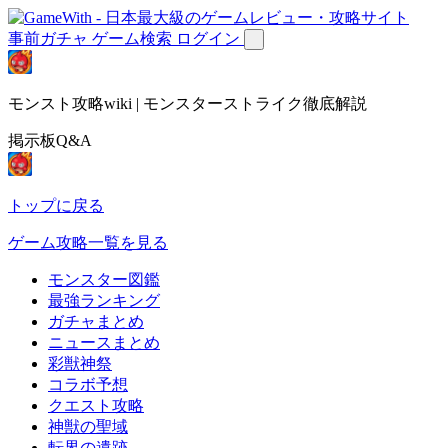
事前ガチャ
ゲーム検索
ログイン
モンスト攻略wiki | モンスターストライク徹底解説
掲示板Q&A
トップに戻る
ゲーム攻略一覧を見る
モンスター図鑑
最強ランキング
ガチャまとめ
ニュースまとめ
彩獣神祭
コラボ予想
クエスト攻略
神獣の聖域
転界の遺跡