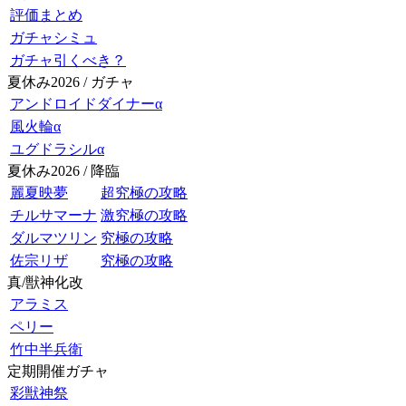
評価まとめ
ガチャシミュ
ガチャ引くべき？
夏休み2026 / ガチャ
アンドロイドダイナーα
風火輪α
ユグドラシルα
夏休み2026 / 降臨
麗夏映夢
超究極の攻略
チルサマーナ
激究極の攻略
ダルマツリン
究極の攻略
佐宗リザ
究極の攻略
真/獣神化改
アラミス
ペリー
竹中半兵衛
定期開催ガチャ
彩獣神祭