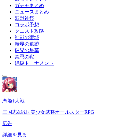
ガチャまとめ
ニュースまとめ
彩獣神祭
コラボ予想
クエスト攻略
神獣の聖域
転界の遺跡
破界の星墓
禁忌の獄
絶級トーナメント
恋姫†大戦
三国志&戦国美少女武将オールスターRPG
広告
詳細を見る