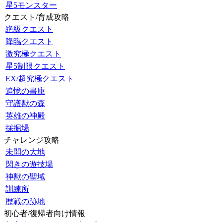
星5モンスター
クエスト/育成攻略
絶級クエスト
降臨クエスト
激究極クエスト
星5制限クエスト
EX/超究極クエスト
追憶の書庫
守護獣の森
英雄の神殿
採掘場
チャレンジ攻略
未開の大地
閃きの遊技場
神獣の聖域
訓練所
歴戦の跡地
初心者/復帰者向け情報