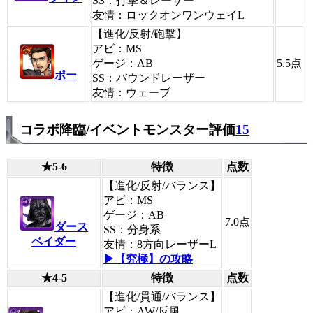
SS：打撃＆レーザー
友情：ロックオンワンウェイL
【進化/反射/砲撃】
アビ：MS
ゲージ：AB
5.5
点
ポー
SS：バウンドレーザー
友情：ウェーブ
コラボ降臨/イベントモンスター評価
15
★5-6
特徴
点数
【進化/反射/バランス】
アビ：MS
ゲージ：AB
7.0
点
ダース
SS：分身系
ベイダー
友情：8方向レーザーL
▶【究極】の攻略
★4-5
特徴
点数
【進化/貫通/バランス】
アビ：AW/反風