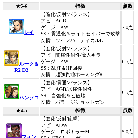
★5-6
特徴
点数
【進化/反射/バランス】
アビ：AGB
ゲージ：AW
7.0
点
レイ
SS：貫通化＆ライトセイバーで攻撃
友情：ツインバーティカルL
【進化/反射/バランス】
アビ：闇属性耐性/魔人キラー
ゲージ：AW
6.5
点
ルーク＆
SS：乱打＆HP回復
R2-D2
友情：超強貫通ホーミング8
【進化/貫通/バランス】
アビ：AGB/水属性耐性
6.5
点
SS：自強化＆ビ破壊
ハンソロ
友情：バラージショットガン
★4-5
特徴
点数
【進化/反射/砲撃】
アビ：ADW
ゲージ：ロボキラーM
5.0
点
フィン