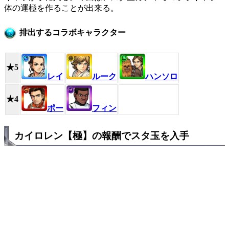
体の運極を作ることが出来る。
排出するコラボキャラクター
★5
レイ
ルーク
ハンソロ
★4
ポー
フィン
カイロレン【極】の報酬でスタ玉を入手