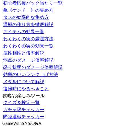
初心者応援パック当たり一覧
亀《ケンチー》の集め方
タスの効率的な集め方
運極の作り方を徹底解説
アイテムの効果一覧
わくわくの実の厳選方法
わくわくの実の効果一覧
属性相性と倍率解説
弱点のダメージ倍率解説
怒り状態のダメージ倍率解説
効率のいいランク上げ方法
メダルについて解説
復帰時にやるべきこと
攻略/お楽しみツール
クイズ＆検定一覧
ガチャ限チェッカー
降臨運極チェッカー
GameWithSNS/Q&A