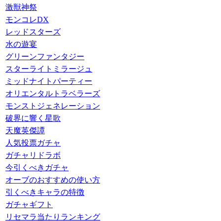
激獣神祭
モンコレDX
レッドスターズ
水の遊宴
グリーンファンタジー
スターライトミラージュ
ミッドナイトパーティー
オリエンタルトラベラーズ
モンストジェネレーション
破界に響く星歌
天魔英傑譚
人気投票ガチャ
ガチャリドラボ
今引くべきガチャ
オーブのおすすめの使い方
引くべきキャラの特徴
ガチャギフト
リセマラ当たりランキング