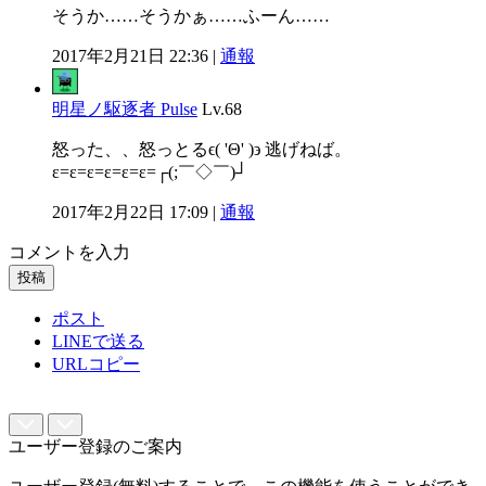
そうか……そうかぁ……ふーん……
2017年2月21日 22:36 |
通報
明星ノ駆逐者 Pulse
Lv.68
怒った、、怒っとるϵ( 'Θ' )϶ 逃げねば。
ε=ε=ε=ε=ε=ε=┌(;￣◇￣)┘
2017年2月22日 17:09 |
通報
コメントを入力
投稿
ポスト
LINEで送る
URLコピー
ユーザー登録のご案内