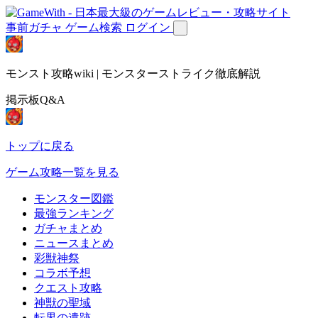
事前ガチャ
ゲーム検索
ログイン
モンスト攻略wiki | モンスターストライク徹底解説
掲示板Q&A
トップに戻る
ゲーム攻略一覧を見る
モンスター図鑑
最強ランキング
ガチャまとめ
ニュースまとめ
彩獣神祭
コラボ予想
クエスト攻略
神獣の聖域
転界の遺跡