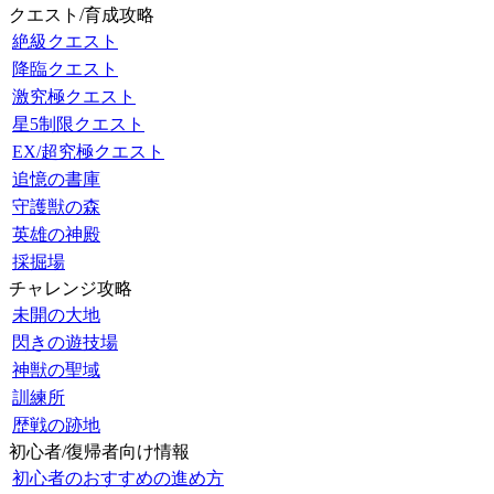
クエスト/育成攻略
絶級クエスト
降臨クエスト
激究極クエスト
星5制限クエスト
EX/超究極クエスト
追憶の書庫
守護獣の森
英雄の神殿
採掘場
チャレンジ攻略
未開の大地
閃きの遊技場
神獣の聖域
訓練所
歴戦の跡地
初心者/復帰者向け情報
初心者のおすすめの進め方