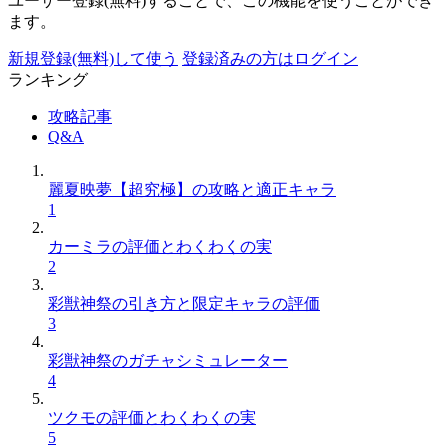
ユーザー登録(無料)することで、この機能を使うことができ
ます。
新規登録(無料)して使う
登録済みの方はログイン
ランキング
攻略記事
Q&A
麗夏映夢【超究極】の攻略と適正キャラ
1
カーミラの評価とわくわくの実
2
彩獣神祭の引き方と限定キャラの評価
3
彩獣神祭のガチャシミュレーター
4
ツクモの評価とわくわくの実
5