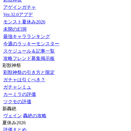
アゲインガチャ
Ver.32.0アプデ
モンスト夏休み2026
未開の幻洞
最強キャラランキング
今週のラッキーモンスター
スケジュール＆記事一覧
攻略フレンド募集掲示板
彩獣神祭
彩獣神祭の引き方と限定
ガチャは引くべき？
ガチャシミュ
カーミラの評価
ツクモの評価
新轟絶
ヴェイン
轟絶の攻略
夏休み2026
評価まとめ