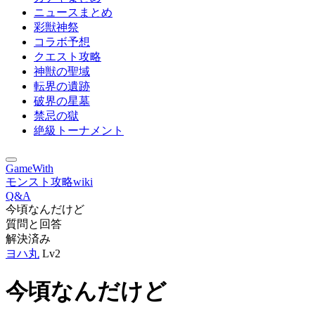
ニュースまとめ
彩獣神祭
コラボ予想
クエスト攻略
神獣の聖域
転界の遺跡
破界の星墓
禁忌の獄
絶級トーナメント
GameWith
モンスト攻略wiki
Q&A
今頃なんだけど
質問と回答
解決済み
ヨハ丸
Lv2
今頃なんだけど