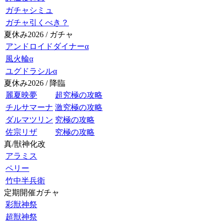
ガチャシミュ
ガチャ引くべき？
夏休み2026 / ガチャ
アンドロイドダイナーα
風火輪α
ユグドラシルα
夏休み2026 / 降臨
麗夏映夢
超究極の攻略
チルサマーナ
激究極の攻略
ダルマツリン
究極の攻略
佐宗リザ
究極の攻略
真/獣神化改
アラミス
ペリー
竹中半兵衛
定期開催ガチャ
彩獣神祭
超獣神祭