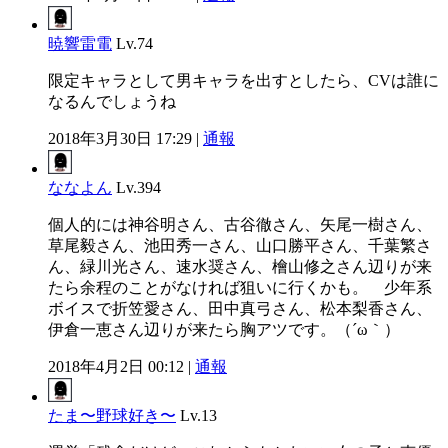
暁響雷電
Lv.74
限定キャラとして男キャラを出すとしたら、CVは誰に
なるんでしょうね
2018年3月30日 17:29 |
通報
ななよん
Lv.394
個人的には神谷明さん、古谷徹さん、矢尾一樹さん、
草尾毅さん、池田秀一さん、山口勝平さん、千葉繁さ
ん、緑川光さん、速水奨さん、檜山修之さん辺りが来
たら余程のことがなければ狙いに行くかも。 少年系
ボイスで折笠愛さん、田中真弓さん、松本梨香さん、
伊倉一恵さん辺りが来たら胸アツです。（´ω｀）
2018年4月2日 00:12 |
通報
たま〜野球好き〜
Lv.13