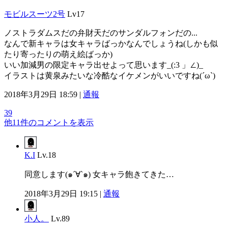
モビルスーツ2号
Lv17
ノストラダムスだの弁財天だのサンダルフォンだの...
なんで新キャラは女キャラばっかなんでしょうね(しかも似
たり寄ったりの萌え絵ばっか)
いい加減男の限定キャラ出せよって思います_(:3 」∠)_
イラストは黄泉みたいな冷酷なイケメンがいいですね(´ω`)
2018年3月29日 18:59 |
通報
39
他11件のコメントを表示
K.I
Lv.18
同意します(๑´∀`๑) 女キャラ飽きてきた…
2018年3月29日 19:15 |
通報
小人。
Lv.89