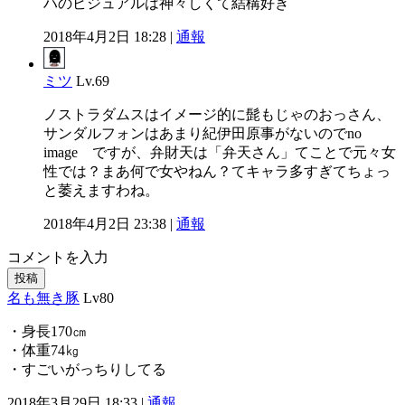
ハのビジュアルは神々しくて結構好き
2018年4月2日 18:28 |
通報
ミツ
Lv.69
ノストラダムスはイメージ的に髭もじゃのおっさん、
サンダルフォンはあまり紀伊田原事がないのでno
image ですが、弁財天は「弁天さん」てことで元々女
性では？まあ何で女やねん？てキャラ多すぎてちょっ
と萎えますわね。
2018年4月2日 23:38 |
通報
コメントを入力
投稿
名も無き豚
Lv80
・身長170㎝
・体重74㎏
・すごいがっちりしてる
2018年3月29日 18:33 |
通報