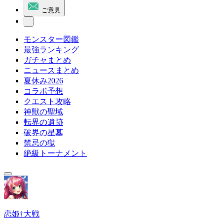
ご意見
モンスター図鑑
最強ランキング
ガチャまとめ
ニュースまとめ
夏休み2026
コラボ予想
クエスト攻略
神獣の聖域
転界の遺跡
破界の星墓
禁忌の獄
絶級トーナメント
恋姫†大戦