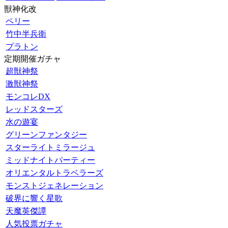
獣神化改
ペリー
竹中半兵衛
プラトン
定期開催ガチャ
超獣神祭
激獣神祭
モンコレDX
レッドスターズ
水の遊宴
グリーンファンタジー
スターライトミラージュ
ミッドナイトパーティー
オリエンタルトラベラーズ
モンストジェネレーション
破界に響く星歌
天魔英傑譚
人気投票ガチャ