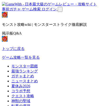
事前ガチャ
ゲーム検索
ログイン
モンスト攻略wiki | モンスターストライク徹底解説
掲示板Q&A
トップに戻る
ゲーム攻略一覧を見る
モンスター図鑑
最強ランキング
ガチャまとめ
ニュースまとめ
夏休み2026
コラボ予想
クエスト攻略
神獣の聖域
転界の遺跡