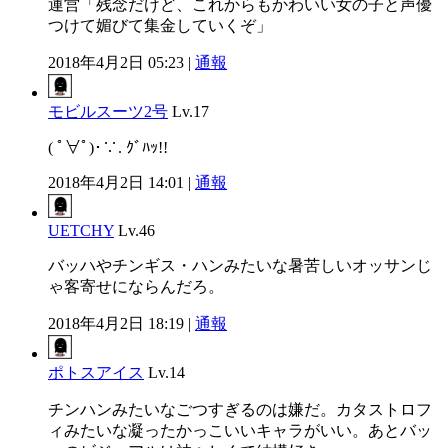
運営「残念だけど、これからもかわいい女の子と声優
つけて媚びて集金していくぞ」
2018年4月2日 05:23 |
通報
モビルスーツ2号
Lv.17
( ﾟ∀ﾟ)･∵. ｸﾞﾊｯ!!
2018年4月2日 14:01 |
通報
UETCHY
Lv.46
バッハやチンギス・ハンみたいな暑苦しいオッサンじ
ゃ客寄せにならんだろ。
2018年4月2日 18:19 |
通報
ポトスアイス
Lv.14
チンハンみたいなごつすぎるのは嫌だ。カタストロフ
ィみたいな凝ったかっこいいキャラがいい。あとバッ