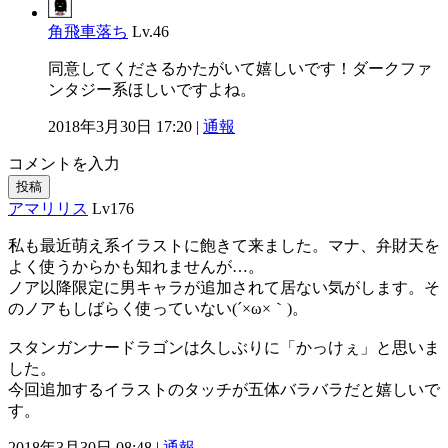
角飛車落ち
Lv.46
同意してくださるかたがいて嬉しいです！ダークファ
ンタジー系ほしいですよね。
2018年3月30日 17:20 |
通報
コメントを入力
投稿
アマリリス
Lv176
私も最近萌え系イラストに飽きて来ました。マナ、弁財天を
よく使うからかも知れませんが…。
ノア以降限定に男キャラが追加されて居ない気がします。そ
のノアもしばらく使っていない(´×ω×｀)。
スタンガンナードラゴンは久しぶりに「かっけぇ」と思いま
した。
今回追加するイラストのタッチが五体バラバラだと嬉しいで
す。
2018年3月30日 08:48 |
通報