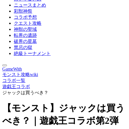
ニュースまとめ
彩獣神祭
コラボ予想
クエスト攻略
神獣の聖域
転界の遺跡
破界の星墓
禁忌の獄
絶級トーナメント
GameWith
モンスト攻略wiki
コラボ一覧
遊戯王コラボ
ジャックは買うべき？
【モンスト】ジャックは買う
べき？｜遊戯王コラボ第2弾