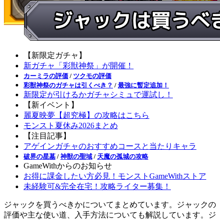
【新限定ガチャ】
新ガチャ「彩獣神祭」が開催！
カーミラの評価
/
ツクモの評価
彩獣神祭のガチャは引くべき？
/
最強に暫定追加！
新限定が引けるかガチャシミュで運試し！
【新イベント】
麗夏映夢【超究極】の攻略はこちら
モンスト夏休み2026まとめ
【注目記事】
アゲインガチャのおすすめコースと当たりキャラ
破界の星墓
/
神獣の聖域
/
天魔の孤城の攻略
GameWithからのお知らせ
お得に課金したい方必見！モンストGameWithストア
未経験可&完全在宅！攻略ライター募集！
ジャックを買うべきかについてまとめています。ジャックの
評価や主な使い道、入手方法についても解説しています。ジ