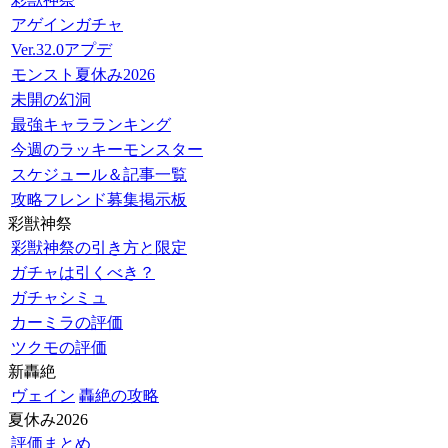
アゲインガチャ
Ver.32.0アプデ
モンスト夏休み2026
未開の幻洞
最強キャラランキング
今週のラッキーモンスター
スケジュール＆記事一覧
攻略フレンド募集掲示板
彩獣神祭
彩獣神祭の引き方と限定
ガチャは引くべき？
ガチャシミュ
カーミラの評価
ツクモの評価
新轟絶
ヴェイン
轟絶の攻略
夏休み2026
評価まとめ