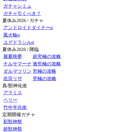
ガチャシミュ
ガチャ引くべき？
夏休み2026 / ガチャ
アンドロイドダイナーα
風火輪α
ユグドラシルα
夏休み2026 / 降臨
麗夏映夢
超究極の攻略
チルサマーナ
激究極の攻略
ダルマツリン
究極の攻略
佐宗リザ
究極の攻略
真/獣神化改
アラミス
ペリー
竹中半兵衛
定期開催ガチャ
彩獣神祭
超獣神祭