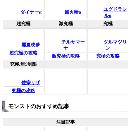
ユグドラシ
ダイナーα
風火輪α
ルα
超究極
激究極
究極
チルサマー
ダルマツリ
麗夏映夢
ナ
ン
超究極の攻略
激究極の攻略
究極の攻略
究極/星5制限
佐宗リザ
究極の攻略
モンストのおすすめ記事
注目記事