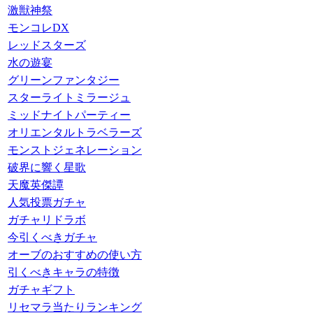
激獣神祭
モンコレDX
レッドスターズ
水の遊宴
グリーンファンタジー
スターライトミラージュ
ミッドナイトパーティー
オリエンタルトラベラーズ
モンストジェネレーション
破界に響く星歌
天魔英傑譚
人気投票ガチャ
ガチャリドラボ
今引くべきガチャ
オーブのおすすめの使い方
引くべきキャラの特徴
ガチャギフト
リセマラ当たりランキング