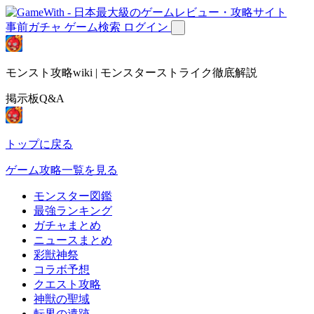
事前ガチャ
ゲーム検索
ログイン
モンスト攻略wiki | モンスターストライク徹底解説
掲示板Q&A
トップに戻る
ゲーム攻略一覧を見る
モンスター図鑑
最強ランキング
ガチャまとめ
ニュースまとめ
彩獣神祭
コラボ予想
クエスト攻略
神獣の聖域
転界の遺跡