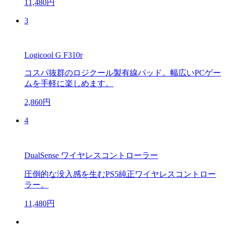
11,480円
3
Logicool G F310r
コスパ抜群のロジクール製有線パッド。幅広いPCゲー
ムを手軽に楽しめます。
2,860円
4
DualSense ワイヤレスコントローラー
圧倒的な没入感を生むPS5純正ワイヤレスコントロー
ラー。
11,480円