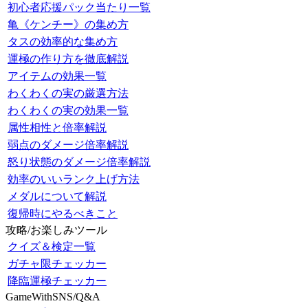
初心者応援パック当たり一覧
亀《ケンチー》の集め方
タスの効率的な集め方
運極の作り方を徹底解説
アイテムの効果一覧
わくわくの実の厳選方法
わくわくの実の効果一覧
属性相性と倍率解説
弱点のダメージ倍率解説
怒り状態のダメージ倍率解説
効率のいいランク上げ方法
メダルについて解説
復帰時にやるべきこと
攻略/お楽しみツール
クイズ＆検定一覧
ガチャ限チェッカー
降臨運極チェッカー
GameWithSNS/Q&A