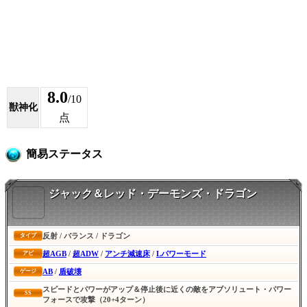
8.0
/10
獣神化
点
簡易ステータス
ジャック＆レッド・デーモンズ・ドラゴン
反射 / バランス / ドラゴン
タイプ
超AGB
/
超ADW
/
アンチ減速床
/
Lパワーモード
アビ
AB
/
盾破壊
ゲージ
スピードとパワーがアップ＆停止後に近くの敵をアブソリュート・パワー
SS
フォースで攻撃（20+4ターン）