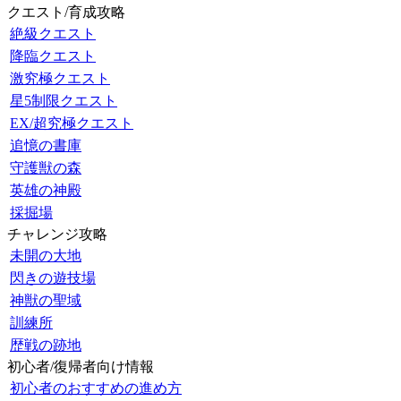
クエスト/育成攻略
絶級クエスト
降臨クエスト
激究極クエスト
星5制限クエスト
EX/超究極クエスト
追憶の書庫
守護獣の森
英雄の神殿
採掘場
チャレンジ攻略
未開の大地
閃きの遊技場
神獣の聖域
訓練所
歴戦の跡地
初心者/復帰者向け情報
初心者のおすすめの進め方