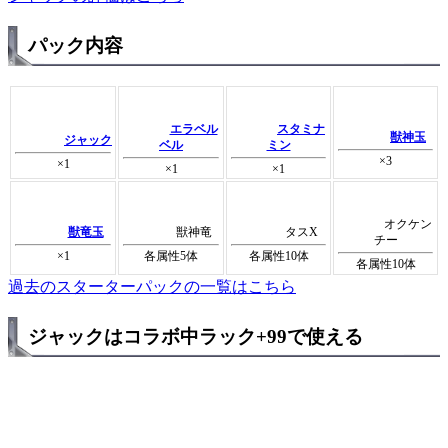
パック内容
エラベル
スタミナ
獣神玉
ジャック
ベル
ミン
×3
×1
×1
×1
オクケン
獣竜玉
獣神竜
タスX
チー
×1
各属性5体
各属性10体
各属性10体
過去のスターターパックの一覧はこちら
ジャックはコラボ中ラック+99で使える