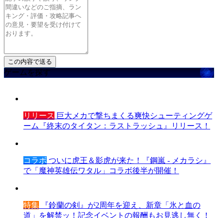
ゲームを探す
リリース
巨大メカで撃ちまくる爽快シューティングゲ
ーム『終末のタイタン：ラストラッシュ』リリース！
コラボ
ついに虎王＆影虎が来た！『鋼嵐 - メカラシ』
で「魔神英雄伝ワタル」コラボ後半が開催！
特集
『鈴蘭の剣』が2周年を迎え、新章「氷と血の
道」を解禁ッ！記念イベントの報酬もお見逃し無く！