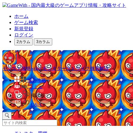
ホーム
ゲーム検索
新規登録
ログイン
2カラム
3カラム
モンスト攻略wiki | モンスターストライク徹底解説
他の攻略
コミュ
掲示板
Q&A