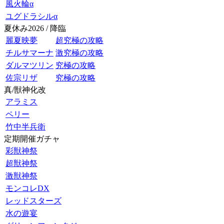
風火輪α
ユグドラシルα
夏休み2026 / 降臨
麗夏映夢
超究極の攻略
チルサマーナ
激究極の攻略
ダルマツリン
究極の攻略
佐宗リザ
究極の攻略
真/獣神化改
アラミス
ペリー
竹中半兵衛
定期開催ガチャ
彩獣神祭
超獣神祭
激獣神祭
モンコレDX
レッドスターズ
水の遊宴