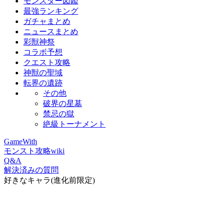
モンスター図鑑
最強ランキング
ガチャまとめ
ニュースまとめ
彩獣神祭
コラボ予想
クエスト攻略
神獣の聖域
転界の遺跡
その他
破界の星墓
禁忌の獄
絶級トーナメント
GameWith
モンスト攻略wiki
Q&A
解決済みの質問
好きなキャラ(進化前限定)