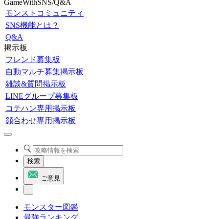
GameWithSNS/Q&A
モンストコミュニティ
SNS機能とは？
Q&A
掲示板
フレンド募集板
自動マルチ募集掲示板
雑談&質問掲示板
LINEグループ募集板
コテハン専用掲示板
顔合わせ専用掲示板
検索
ご意見
モンスター図鑑
最強ランキング