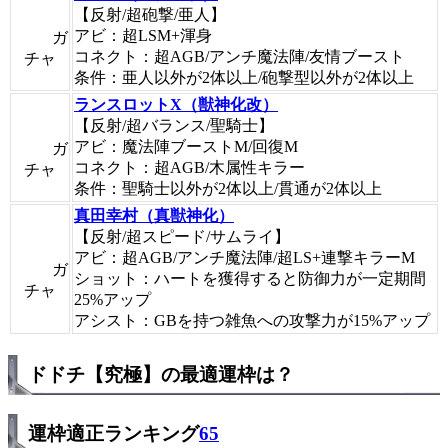
【反射/超砲撃/亜人】
アビ：超LSM+渾身
ガ
コネクト：超AGB/アンチ魔法陣/友情ブースト
チャ
条件：亜人以外が2体以上/砲撃型以外が2体以上
ランスロットX（獣神化改）
【反射/超バランス/聖騎士】
アビ：魔法陣ブーストM/回復M
ガ
コネクト：超AGB/木属性キラー
チャ
条件：聖騎士以外が2体以上/貫通が2体以上
真田幸村（真獣神化）
【反射/超スピード/サムライ】
アビ：超AGB/アンチ魔法陣/超LS+連撃キラーM
ガ
ショット：ハートを獲得すると防御力が一定期間
チャ
25%アップ
アシスト：GBを持つ雑魚への攻撃力が15%アップ
ドドチ【究極】の最適運枠は？
運枠適正ランキング
65