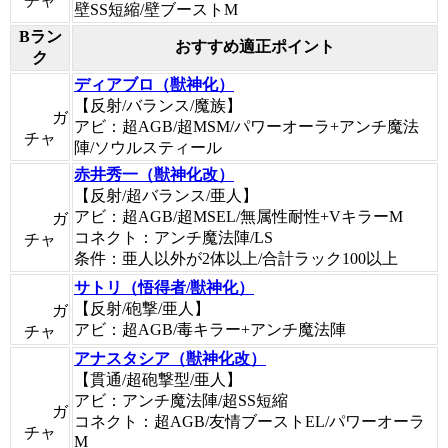
チャ
壁SS短縮/壁ブーストM
Bラン
おすすめ適正ポイント
ク
ディアブロ（獣神化）
【反射/バランス/魔族】
ガ
アビ：超AGB/超MSM/パワーオーラ+アンチ魔法
チャ
陣/ソウルスティール
赤井秀一（獣神化改）
【反射/超バランス/亜人】
アビ：超AGB/超MSEL/無属性耐性+VキラーM
ガ
コネクト：アンチ魔法陣/LS
チャ
条件：亜人以外が2体以上/合計ラック100以上
サトリ（悟得者/獣神化）
【反射/砲撃/亜人】
ガ
アビ：超AGB/毒キラー+アンチ魔法陣
チャ
アナスタシア（獣神化改）
【貫通/超砲撃型/亜人】
アビ：アンチ魔法陣/超SS短縮
ガ
コネクト：超AGB/友情ブーストEL/パワーオーラ
チャ
M