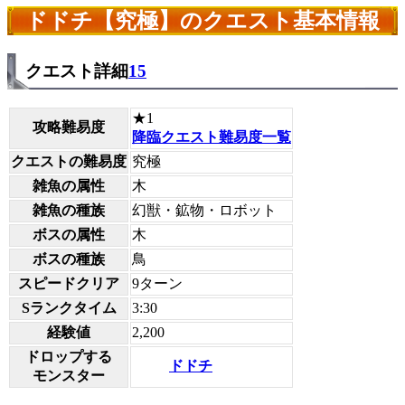
ドドチ【究極】のクエスト基本情報
クエスト詳細
15
★1
攻略難易度
降臨クエスト難易度一覧
クエストの難易度
究極
雑魚の属性
木
雑魚の種族
幻獣・鉱物・ロボット
ボスの属性
木
ボスの種族
鳥
スピードクリア
9ターン
Sランクタイム
3:30
経験値
2,200
ドロップする
ドドチ
モンスター