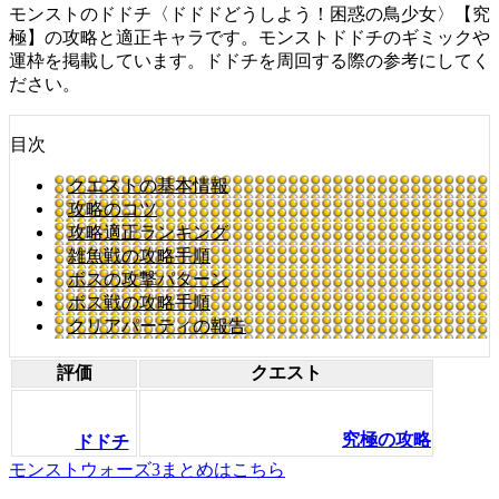
モンストのドドチ〈ドドドどうしよう！困惑の鳥少女〉【究
極】の攻略と適正キャラです。モンストドドチのギミックや
運枠を掲載しています。ドドチを周回する際の参考にしてく
ださい。
目次
クエストの基本情報
攻略のコツ
攻略適正ランキング
雑魚戦の攻略手順
ボスの攻撃パターン
ボス戦の攻略手順
クリアパーティの報告
評価
クエスト
究極の攻略
ドドチ
モンストウォーズ3まとめはこちら