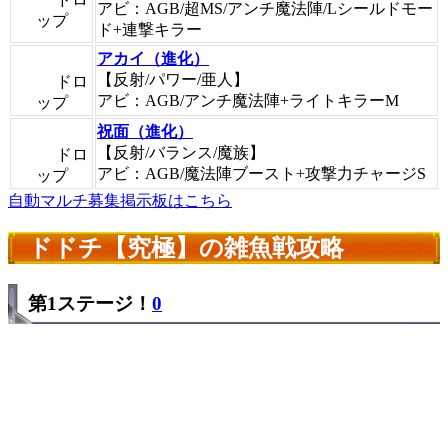
アビ：AGB/超MS/アンチ魔法陣/Lシールドモー
ップ
ド+連撃キラー
アカイ（進化）
【反射/パワー/亜人】
ドロ
アビ：AGB/アンチ魔法陣+ライトキラーM
ップ
祝面（進化）
【反射/バランス/魔族】
ドロ
アビ：AGB/魔法陣ブースト+攻撃力チャージS
ップ
自動マルチ募集掲示板はこちら
ドドチ【究極】の雑魚戦攻略
第1ステージ！
0