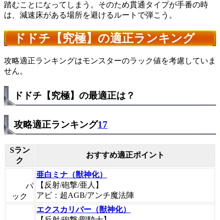
踏むことになってしまう。そのため貫通タイプが手番の時
は、減速床がある場所を避けるルートで弾こう。
ドドチ【究極】の適正ランキング
攻略適正ランキングはモンスターのラック値を考慮していま
せん。
ドドチ【究極】の最適正は？
攻略適正ランキング
17
Sラン
おすすめ適正ポイント
ク
亜白ミナ（獣神化）
【反射/砲撃/亜人】
パ
アビ：超AGB/アンチ魔法陣
ック
エクスカリバー（獣神化）
【反射/砲撃/聖騎士】