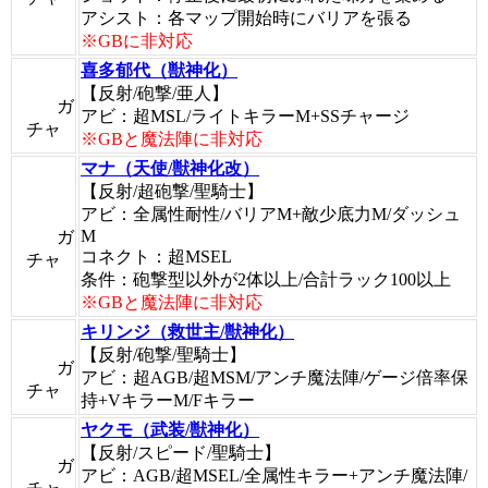
アシスト：各マップ開始時にバリアを張る
※GBに非対応
喜多郁代（獣神化）
【反射/砲撃/亜人】
ガ
アビ：超MSL/ライトキラーM+SSチャージ
チャ
※GBと魔法陣に非対応
マナ（天使/獣神化改）
【反射/超砲撃/聖騎士】
アビ：全属性耐性/バリアM+敵少底力M/ダッシュ
M
ガ
コネクト：超MSEL
チャ
条件：砲撃型以外が2体以上/合計ラック100以上
※GBと魔法陣に非対応
キリンジ（救世主/獣神化）
【反射/砲撃/聖騎士】
ガ
アビ：超AGB/超MSM/アンチ魔法陣/ゲージ倍率保
チャ
持+VキラーM/Fキラー
ヤクモ（武装/獣神化）
【反射/スピード/聖騎士】
ガ
アビ：AGB/超MSEL/全属性キラー+アンチ魔法陣/