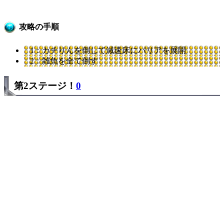
攻略の手順
1：カチりんを倒して減速床にバリアを展開
2：雑魚を全て倒す
第2ステージ！
0