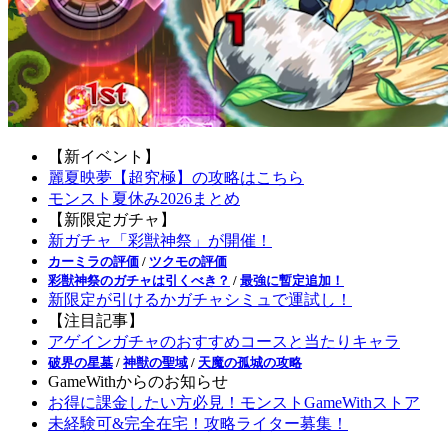
【新イベント】
麗夏映夢【超究極】の攻略はこちら
モンスト夏休み2026まとめ
【新限定ガチャ】
新ガチャ「彩獣神祭」が開催！
カーミラの評価
/
ツクモの評価
彩獣神祭のガチャは引くべき？
/
最強に暫定追加！
新限定が引けるかガチャシミュで運試し！
【注目記事】
アゲインガチャのおすすめコースと当たりキャラ
破界の星墓
/
神獣の聖域
/
天魔の孤城の攻略
GameWithからのお知らせ
お得に課金したい方必見！モンストGameWithストア
未経験可&完全在宅！攻略ライター募集！