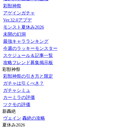
彩獣神祭
アゲインガチャ
Ver.32.0アプデ
モンスト夏休み2026
未開の幻洞
最強キャラランキング
今週のラッキーモンスター
スケジュール＆記事一覧
攻略フレンド募集掲示板
彩獣神祭
彩獣神祭の引き方と限定
ガチャは引くべき？
ガチャシミュ
カーミラの評価
ツクモの評価
新轟絶
ヴェイン
轟絶の攻略
夏休み2026