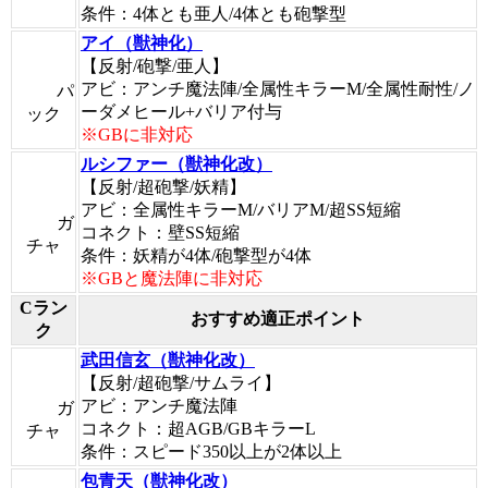
条件：4体とも亜人/4体とも砲撃型
アイ（獣神化）
【反射/砲撃/亜人】
アビ：アンチ魔法陣/全属性キラーM/全属性耐性/ノ
パ
ーダメヒール+バリア付与
ック
※GBに非対応
ルシファー（獣神化改）
【反射/超砲撃/妖精】
アビ：全属性キラーM/バリアM/超SS短縮
ガ
コネクト：壁SS短縮
チャ
条件：妖精が4体/砲撃型が4体
※GBと魔法陣に非対応
Cラン
おすすめ適正ポイント
ク
武田信玄（獣神化改）
【反射/超砲撃/サムライ】
アビ：アンチ魔法陣
ガ
コネクト：超AGB/GBキラーL
チャ
条件：スピード350以上が2体以上
包青天（獣神化改）