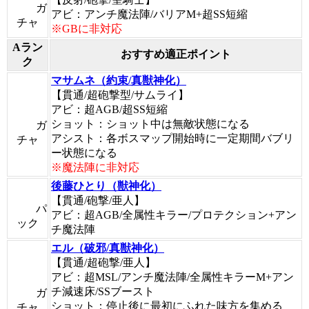
ガ
アビ：アンチ魔法陣/バリアM+超SS短縮
チャ
※GBに非対応
Aラン
おすすめ適正ポイント
ク
マサムネ（約束/真獣神化）
【貫通/超砲撃型/サムライ】
アビ：超AGB/超SS短縮
ショット：ショット中は無敵状態になる
ガ
アシスト：各ボスマップ開始時に一定期間バブリ
チャ
ー状態になる
※魔法陣に非対応
後藤ひとり（獣神化）
【貫通/砲撃/亜人】
パ
アビ：超AGB/全属性キラー/プロテクション+アン
ック
チ魔法陣
エル（破邪/真獣神化）
【貫通/超砲撃/亜人】
アビ：超MSL/アンチ魔法陣/全属性キラーM+アン
チ減速床/SSブースト
ガ
ショット：停止後に最初にふれた味方を集める
チャ