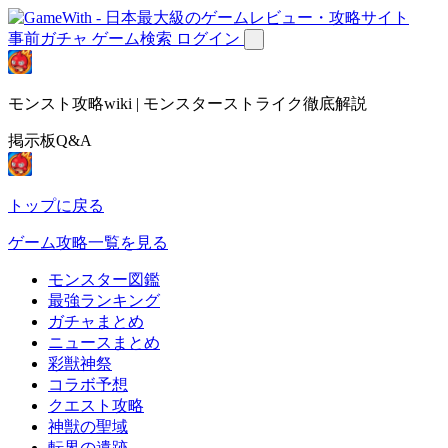
事前ガチャ
ゲーム検索
ログイン
モンスト攻略wiki | モンスターストライク徹底解説
掲示板Q&A
トップに戻る
ゲーム攻略一覧を見る
モンスター図鑑
最強ランキング
ガチャまとめ
ニュースまとめ
彩獣神祭
コラボ予想
クエスト攻略
神獣の聖域
転界の遺跡