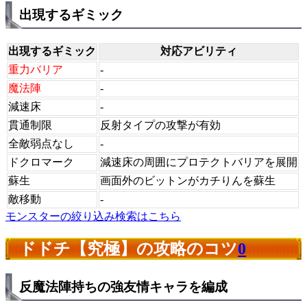
出現するギミック
出現するギミック
対応アビリティ
重力バリア
-
魔法陣
-
減速床
-
貫通制限
反射タイプの攻撃が有効
全敵弱点なし
-
ドクロマーク
減速床の周囲にプロテクトバリアを展開
蘇生
画面外のビットンがカチりんを蘇生
敵移動
-
モンスターの絞り込み検索はこちら
ドドチ【究極】の攻略のコツ
0
反魔法陣持ちの強友情キャラを編成