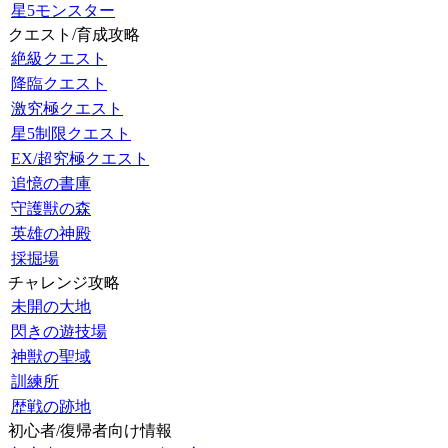
星5モンスター
クエスト/育成攻略
絶級クエスト
降臨クエスト
激究極クエスト
星5制限クエスト
EX/超究極クエスト
追憶の書庫
守護獣の森
英雄の神殿
採掘場
チャレンジ攻略
未開の大地
閃きの遊技場
神獣の聖域
訓練所
歴戦の跡地
初心者/復帰者向け情報