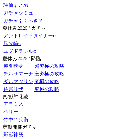
評価まとめ
ガチャシミュ
ガチャ引くべき？
夏休み2026 / ガチャ
アンドロイドダイナーα
風火輪α
ユグドラシルα
夏休み2026 / 降臨
麗夏映夢
超究極の攻略
チルサマーナ
激究極の攻略
ダルマツリン
究極の攻略
佐宗リザ
究極の攻略
真/獣神化改
アラミス
ペリー
竹中半兵衛
定期開催ガチャ
彩獣神祭