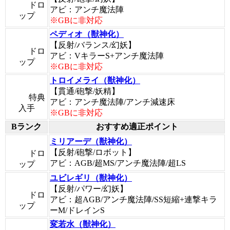
ドロ
アビ：アンチ魔法陣
ップ
※GBに非対応
ペディオ（獣神化）
【反射/バランス/幻妖】
ドロ
アビ：VキラーS+アンチ魔法陣
ップ
※GBに非対応
トロイメライ（獣神化）
【貫通/砲撃/妖精】
特典
アビ：アンチ魔法陣/アンチ減速床
入手
※GBに非対応
Bランク
おすすめ適正ポイント
ミリアーデ（獣神化）
【反射/砲撃/ロボット】
ドロ
アビ：AGB/超MS/アンチ魔法陣/超LS
ップ
ユビレギリ（獣神化）
【反射/パワー/幻妖】
ドロ
アビ：超AGB/アンチ魔法陣/SS短縮+連撃キラ
ップ
ーM/ドレインS
変若水（獣神化）