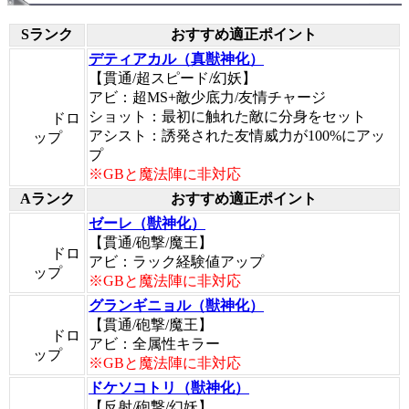
Sランク
おすすめ適正ポイント
デティアカル（真獣神化）
【貫通/超スピード/幻妖】
アビ：超MS+敵少底力/友情チャージ
ショット：最初に触れた敵に分身をセット
ドロ
アシスト：誘発された友情威力が100%にアッ
ップ
プ
※GBと魔法陣に非対応
Aランク
おすすめ適正ポイント
ゼーレ（獣神化）
【貫通/砲撃/魔王】
ドロ
アビ：ラック経験値アップ
ップ
※GBと魔法陣に非対応
グランギニョル（獣神化）
【貫通/砲撃/魔王】
ドロ
アビ：全属性キラー
ップ
※GBと魔法陣に非対応
ドケソコトリ（獣神化）
【反射/砲撃/幻妖】