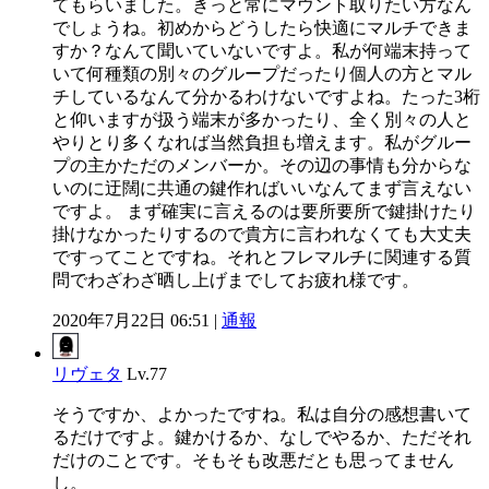
てもらいました。きっと常にマウント取りたい方なん
でしょうね。初めからどうしたら快適にマルチできま
すか？なんて聞いていないですよ。私が何端末持って
いて何種類の別々のグループだったり個人の方とマル
チしているなんて分かるわけないですよね。たった3桁
と仰いますが扱う端末が多かったり、全く別々の人と
やりとり多くなれば当然負担も増えます。私がグルー
プの主かただのメンバーか。その辺の事情も分からな
いのに迂闊に共通の鍵作ればいいなんてまず言えない
ですよ。 まず確実に言えるのは要所要所で鍵掛けたり
掛けなかったりするので貴方に言われなくても大丈夫
ですってことですね。それとフレマルチに関連する質
問でわざわざ晒し上げまでしてお疲れ様です。
2020年7月22日 06:51 |
通報
リヴェタ
Lv.77
そうですか、よかったですね。私は自分の感想書いて
るだけですよ。鍵かけるか、なしでやるか、ただそれ
だけのことです。そもそも改悪だとも思ってません
し。