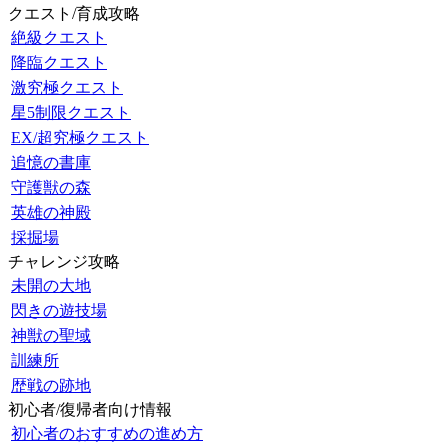
クエスト/育成攻略
絶級クエスト
降臨クエスト
激究極クエスト
星5制限クエスト
EX/超究極クエスト
追憶の書庫
守護獣の森
英雄の神殿
採掘場
チャレンジ攻略
未開の大地
閃きの遊技場
神獣の聖域
訓練所
歴戦の跡地
初心者/復帰者向け情報
初心者のおすすめの進め方