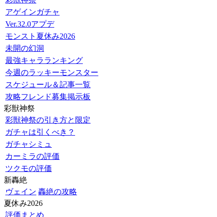
アゲインガチャ
Ver.32.0アプデ
モンスト夏休み2026
未開の幻洞
最強キャラランキング
今週のラッキーモンスター
スケジュール＆記事一覧
攻略フレンド募集掲示板
彩獣神祭
彩獣神祭の引き方と限定
ガチャは引くべき？
ガチャシミュ
カーミラの評価
ツクモの評価
新轟絶
ヴェイン
轟絶の攻略
夏休み2026
評価まとめ