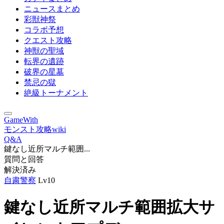
ニュースまとめ
彩獣神祭
コラボ予想
クエスト攻略
神獣の聖域
転界の遺跡
破界の星墓
禁忌の獄
絶級トーナメント
GameWith
モンスト攻略wiki
Q&A
鍵なし近所マルチ範囲...
質問と回答
解決済み
自粛警察
Lv10
鍵なし近所マルチ範囲拡大サ