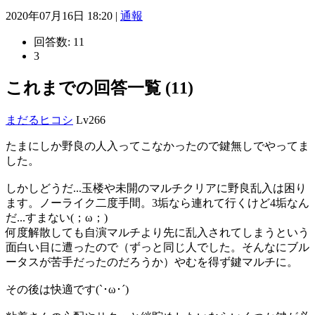
2020年07月16日 18:20 |
通報
回答数:
11
3
これまでの回答一覧 (11)
まだるヒコシ
Lv266
たまにしか野良の人入ってこなかったので鍵無しでやってま
した。
しかしどうだ...玉楼や未開のマルチクリアに野良乱入は困り
ます。ノーライク二度手間。3垢なら連れて行くけど4垢なん
だ...すまない(；ω；)
何度解散しても自演マルチより先に乱入されてしまうという
面白い目に遭ったので（ずっと同じ人でした。そんなにブル
ータスが苦手だったのだろうか）やむを得ず鍵マルチに。
その後は快適です(`･ω･´)