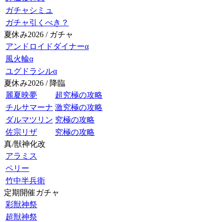
ガチャシミュ
ガチャ引くべき？
夏休み2026 / ガチャ
アンドロイドダイナーα
風火輪α
ユグドラシルα
夏休み2026 / 降臨
麗夏映夢
超究極の攻略
チルサマーナ
激究極の攻略
ダルマツリン
究極の攻略
佐宗リザ
究極の攻略
真/獣神化改
アラミス
ペリー
竹中半兵衛
定期開催ガチャ
彩獣神祭
超獣神祭