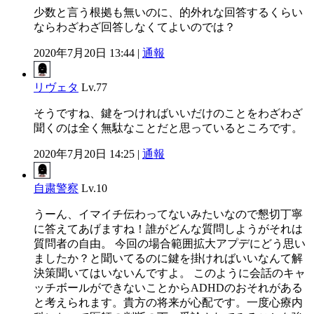
少数と言う根拠も無いのに、的外れな回答するくらい
ならわざわざ回答しなくてよいのでは？
2020年7月20日 13:44 |
通報
リヴェタ
Lv.77
そうですね、鍵をつければいいだけのことをわざわざ
聞くのは全く無駄なことだと思っているところです。
2020年7月20日 14:25 |
通報
自粛警察
Lv.10
うーん、イマイチ伝わってないみたいなので懇切丁寧
に答えてあげますね！誰がどんな質問しようがそれは
質問者の自由。 今回の場合範囲拡大アプデにどう思い
ましたか？と聞いてるのに鍵を掛ければいいなんて解
決策聞いてはいないんですよ。 このように会話のキャ
ッチボールができないことからADHDのおそれがある
と考えられます。貴方の将来が心配です。一度心療内