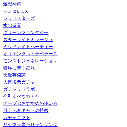
激獣神祭
モンコレDX
レッドスターズ
水の遊宴
グリーンファンタジー
スターライトミラージュ
ミッドナイトパーティー
オリエンタルトラベラーズ
モンストジェネレーション
破界に響く星歌
天魔英傑譚
人気投票ガチャ
ガチャリドラボ
今引くべきガチャ
オーブのおすすめの使い方
引くべきキャラの特徴
ガチャギフト
リセマラ当たりランキング