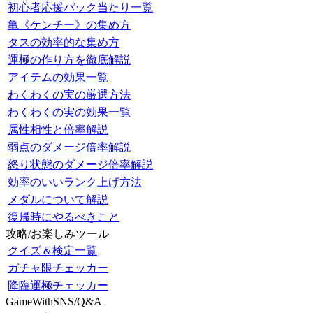
初心者応援パック当たり一覧
亀《ケンチー》の集め方
タスの効率的な集め方
運極の作り方を徹底解説
アイテムの効果一覧
わくわくの実の厳選方法
わくわくの実の効果一覧
属性相性と倍率解説
弱点のダメージ倍率解説
怒り状態のダメージ倍率解説
効率のいいランク上げ方法
メダルについて解説
復帰時にやるべきこと
攻略/お楽しみツール
クイズ＆検定一覧
ガチャ限チェッカー
降臨運極チェッカー
GameWithSNS/Q&A