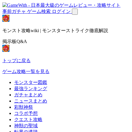
事前ガチャ
ゲーム検索
ログイン
モンスト攻略wiki | モンスターストライク徹底解説
掲示板Q&A
トップに戻る
ゲーム攻略一覧を見る
モンスター図鑑
最強ランキング
ガチャまとめ
ニュースまとめ
彩獣神祭
コラボ予想
クエスト攻略
神獣の聖域
転界の遺跡