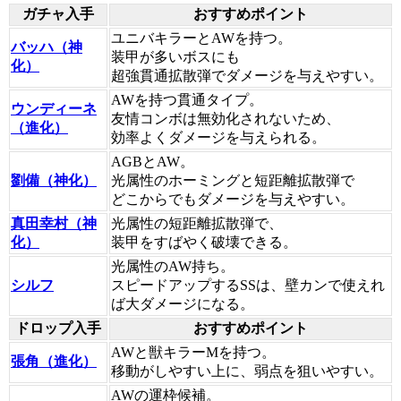
ガチャ入手
おすすめポイント
ユニバキラーとAWを持つ。
バッハ（神
装甲が多いボスにも
化）
超強貫通拡散弾でダメージを与えやすい。
AWを持つ貫通タイプ。
ウンディーネ
友情コンボは無効化されないため、
（進化）
効率よくダメージを与えられる。
AGBとAW。
劉備（神化）
光属性のホーミングと短距離拡散弾で
どこからでもダメージを与えやすい。
真田幸村（神
光属性の短距離拡散弾で、
化）
装甲をすばやく破壊できる。
光属性のAW持ち。
シルフ
スピードアップするSSは、壁カンで使えれ
ば大ダメージになる。
ドロップ入手
おすすめポイント
AWと獣キラーMを持つ。
張角（進化）
移動がしやすい上に、弱点を狙いやすい。
AWの運枠候補。