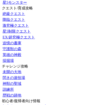
星5モンスター
クエスト/育成攻略
絶級クエスト
降臨クエスト
激究極クエスト
星5制限クエスト
EX/超究極クエスト
追憶の書庫
守護獣の森
英雄の神殿
採掘場
チャレンジ攻略
未開の大地
閃きの遊技場
神獣の聖域
訓練所
歴戦の跡地
初心者/復帰者向け情報