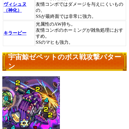
ヴィシュヌ
友情コンボではダメージを与えにくいもの
（神化）
の、
SSが最終面では非常に強力。
光属性のAW持ち。
友情コンボのホーミングが雑魚処理におす
キラービー
すめ。
SSのマヒも強力。
宇宙鯨ゼペットのボス戦攻撃パター
ン