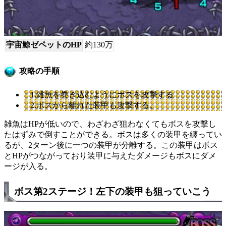
宇宙鯨ゼペットのHP
約130万
攻略の手順
1.雑魚を巻き込むようにボスを攻撃する
2.ボスから離れた装甲も攻撃する。
雑魚はHPが低いので、わざわざ狙わなくてもボスを攻撃し
たはずみで倒すことができる。ボスは多くの装甲を纏ってい
るが、2ターン後に一つの装甲が分離する。この装甲はボス
とHPがつながっており装甲に与えたダメージもボスにダメ
ージが入る。
ボス第2ステージ！左下の装甲も狙っていこう