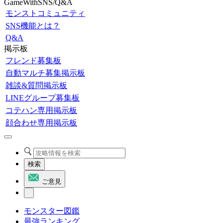
GameWithSNS/Q&A
モンストコミュニティ
SNS機能とは？
Q&A
掲示板
フレンド募集板
自動マルチ募集掲示板
雑談&質問掲示板
LINEグループ募集板
コテハン専用掲示板
顔合わせ専用掲示板
検索
ご意見
モンスター図鑑
最強ランキング