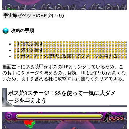
宇宙鯨ゼペットのHP
約190万
攻略の手順
1.雑魚を倒す
2.装甲を倒す
3.ボス、左下の装甲に攻撃してダメージを与える。
画面左下にある装甲がボスのHPとリンクしているため、こ
の装甲にダメージを与えるのも有効。HPは約190万と高くな
いため、装甲を含める様に攻撃すれば難なくクリアできる。
ボス第3ステージ！SSを使って一気に大ダメ
ージを与えよう