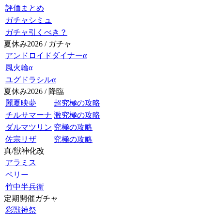
評価まとめ
ガチャシミュ
ガチャ引くべき？
夏休み2026 / ガチャ
アンドロイドダイナーα
風火輪α
ユグドラシルα
夏休み2026 / 降臨
麗夏映夢
超究極の攻略
チルサマーナ
激究極の攻略
ダルマツリン
究極の攻略
佐宗リザ
究極の攻略
真/獣神化改
アラミス
ペリー
竹中半兵衛
定期開催ガチャ
彩獣神祭