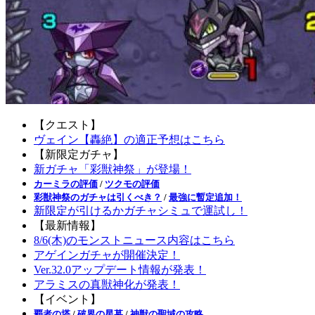
【クエスト】
ヴェイン【轟絶】の適正予想はこちら
【新限定ガチャ】
新ガチャ「彩獣神祭」が登場！
カーミラの評価
/
ツクモの評価
彩獣神祭のガチャは引くべき？
/
最強に暫定追加！
新限定が引けるかガチャシミュで運試し！
【最新情報】
8/6(木)のモンストニュース内容はこちら
アゲインガチャが開催決定！
Ver.32.0アップデート情報が発表！
アラミスの真獣神化が発表！
【イベント】
覇者の塔
/
破界の星墓
/
神獣の聖域の攻略