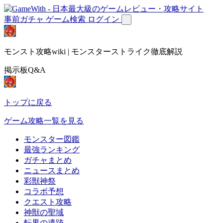
事前ガチャ
ゲーム検索
ログイン
モンスト攻略wiki | モンスターストライク徹底解説
掲示板Q&A
トップに戻る
ゲーム攻略一覧を見る
モンスター図鑑
最強ランキング
ガチャまとめ
ニュースまとめ
彩獣神祭
コラボ予想
クエスト攻略
神獣の聖域
転界の遺跡