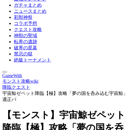
ガチャまとめ
ニュースまとめ
彩獣神祭
コラボ予想
クエスト攻略
神獣の聖域
転界の遺跡
破界の星墓
禁忌の獄
絶級トーナメント
GameWith
モンスト攻略wiki
降臨クエスト
宇宙鯨ゼペット降臨【極】攻略「夢の国を呑み込む宇宙鯨」
適正パ
【モンスト】宇宙鯨ゼペット
降臨【極】攻略「夢の国を呑