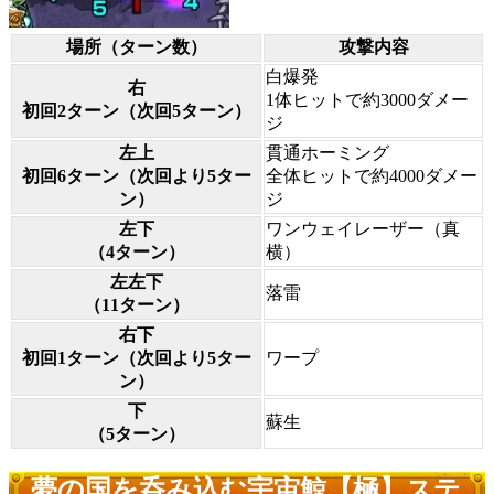
場所（ターン数）
攻撃内容
白爆発
右
1体ヒットで約3000ダメー
初回2ターン（次回5ターン）
ジ
左上
貫通ホーミング
初回6ターン（次回より5ター
全体ヒットで約4000ダメー
ン）
ジ
左下
ワンウェイレーザー（真
（4ターン）
横）
左左下
落雷
（11ターン）
右下
初回1ターン（次回より5ター
ワープ
ン）
下
蘇生
（5ターン）
夢の国を呑み込む宇宙鯨【極】ステ