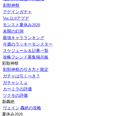
彩獣神祭
アゲインガチャ
Ver.32.0アプデ
モンスト夏休み2026
未開の幻洞
最強キャラランキング
今週のラッキーモンスター
スケジュール＆記事一覧
攻略フレンド募集掲示板
彩獣神祭
彩獣神祭の引き方と限定
ガチャは引くべき？
ガチャシミュ
カーミラの評価
ツクモの評価
新轟絶
ヴェイン
轟絶の攻略
夏休み2026