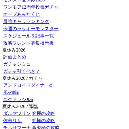
ワンモア12周年投票ガチャ
オーブあみだくじ
最強キャラランキング
今週のラッキーモンスター
スケジュール＆記事一覧
攻略フレンド募集掲示板
夏休み2026
評価まとめ
ガチャシミュ
ガチャ引くべき？
夏休み2026 / ガチャ
アンドロイドダイナーα
風火輪α
ユグドラシルα
夏休み2026 / 降臨
ダルマツリン
究極の攻略
佐宗リザ
究極の攻略
チルサマーナ
激究極の攻略