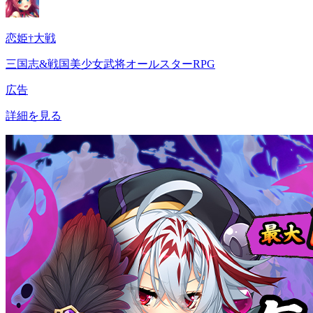
恋姫†大戦
三国志&戦国美少女武将オールスターRPG
広告
詳細を見る