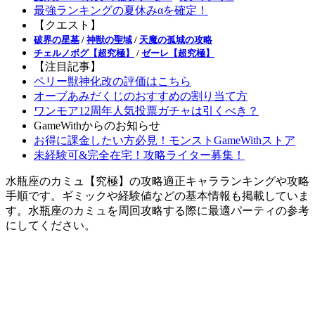
最強ランキングの夏休みαを確定！
【クエスト】
破界の星墓
/
神獣の聖域
/
天魔の孤城の攻略
チェルノボグ【超究極】
/
ゼーレ【超究極】
【注目記事】
ペリー獣神化改の評価はこちら
オーブあみだくじのおすすめの割り当て方
ワンモア12周年人気投票ガチャは引くべき？
GameWithからのお知らせ
お得に課金したい方必見！モンストGameWithストア
未経験可&完全在宅！攻略ライター募集！
水瓶座のカミュ【究極】の攻略適正キャラランキングや攻略
手順です。ギミックや経験値などの基本情報も掲載していま
す。水瓶座のカミュを周回攻略する際に最適パーティの参考
にしてください。