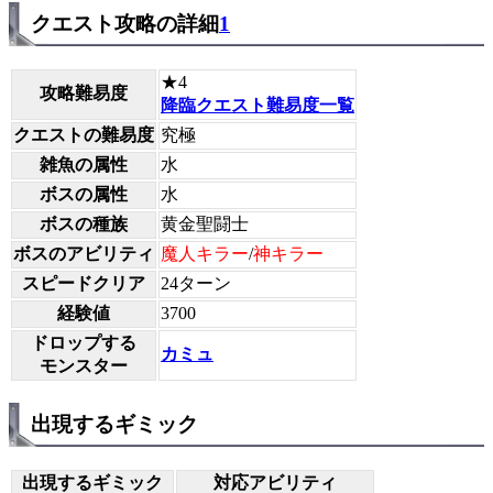
クエスト攻略の詳細
1
★4
攻略難易度
降臨クエスト難易度一覧
クエストの難易度
究極
雑魚の属性
水
ボスの属性
水
ボスの種族
黄金聖闘士
ボスのアビリティ
魔人キラー
/
神キラー
スピードクリア
24ターン
経験値
3700
ドロップする
カミュ
モンスター
出現するギミック
出現するギミック
対応アビリティ