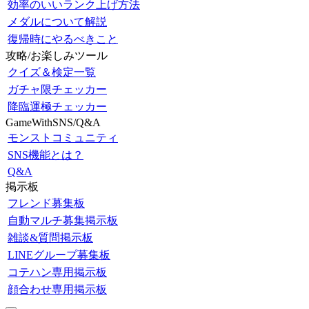
効率のいいランク上げ方法
メダルについて解説
復帰時にやるべきこと
攻略/お楽しみツール
クイズ＆検定一覧
ガチャ限チェッカー
降臨運極チェッカー
GameWithSNS/Q&A
モンストコミュニティ
SNS機能とは？
Q&A
掲示板
フレンド募集板
自動マルチ募集掲示板
雑談&質問掲示板
LINEグループ募集板
コテハン専用掲示板
顔合わせ専用掲示板