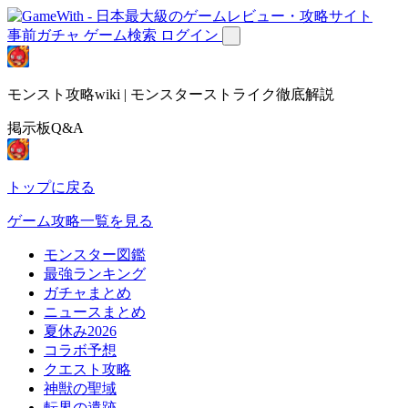
事前ガチャ
ゲーム検索
ログイン
モンスト攻略wiki | モンスターストライク徹底解説
掲示板Q&A
トップに戻る
ゲーム攻略一覧を見る
モンスター図鑑
最強ランキング
ガチャまとめ
ニュースまとめ
夏休み2026
コラボ予想
クエスト攻略
神獣の聖域
転界の遺跡