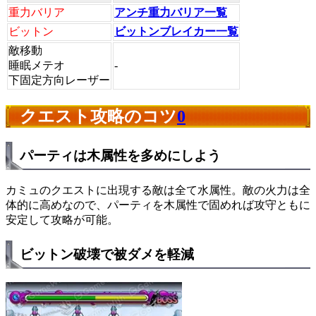
重力バリア
アンチ重力バリア一覧
ビットン
ビットンブレイカー一覧
敵移動
睡眠メテオ
-
下固定方向レーザー
クエスト攻略のコツ
0
パーティは木属性を多めにしよう
カミュのクエストに出現する敵は全て水属性。敵の火力は全
体的に高めなので、パーティを木属性で固めれば攻守ともに
安定して攻略が可能。
ビットン破壊で被ダメを軽減