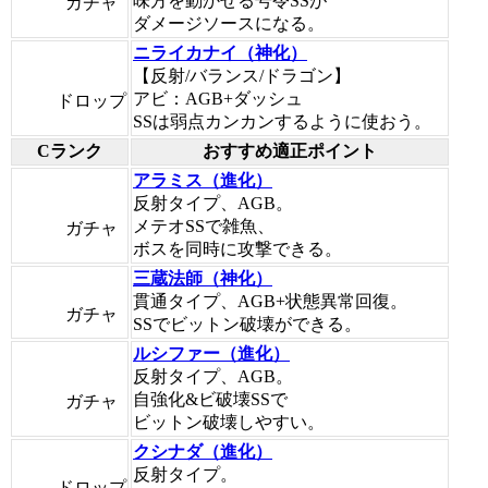
味方を動かせる号令SSが
ガチャ
ダメージソースになる。
ニライカナイ（神化）
【反射/バランス/ドラゴン】
アビ：AGB+ダッシュ
ドロップ
SSは弱点カンカンするように使おう。
Cランク
おすすめ適正ポイント
アラミス（進化）
反射タイプ、AGB。
メテオSSで雑魚、
ガチャ
ボスを同時に攻撃できる。
三蔵法師（神化）
貫通タイプ、AGB+状態異常回復。
ガチャ
SSでビットン破壊ができる。
ルシファー（進化）
反射タイプ、AGB。
自強化&ビ破壊SSで
ガチャ
ビットン破壊しやすい。
クシナダ（進化）
反射タイプ。
ドロップ