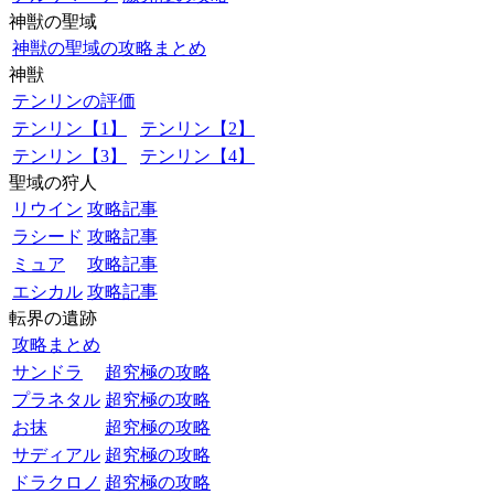
神獣の聖域
神獣の聖域の攻略まとめ
神獣
テンリンの評価
テンリン【1】
テンリン【2】
テンリン【3】
テンリン【4】
聖域の狩人
リウイン
攻略記事
ラシード
攻略記事
ミュア
攻略記事
エシカル
攻略記事
転界の遺跡
攻略まとめ
サンドラ
超究極の攻略
プラネタル
超究極の攻略
お抹
超究極の攻略
サディアル
超究極の攻略
ドラクロノ
超究極の攻略