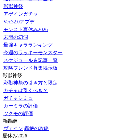
彩獣神祭
アゲインガチャ
Ver.32.0アプデ
モンスト夏休み2026
未開の幻洞
最強キャラランキング
今週のラッキーモンスター
スケジュール＆記事一覧
攻略フレンド募集掲示板
彩獣神祭
彩獣神祭の引き方と限定
ガチャは引くべき？
ガチャシミュ
カーミラの評価
ツクモの評価
新轟絶
ヴェイン
轟絶の攻略
夏休み2026