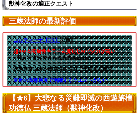
獣神化改の適正クエスト
三蔵法師の最新評価
コルティーナ【EX】
の適正
超AW＆闇属性キラー＆魔封じMで火力が高い
└弱点特攻SSでさらに火力を出せる
状態異常回復や闇属性耐性Mで守備面も優秀
直近の高難易度で活躍するクエストがない
【★6】大悲なる災難即滅の西遊旃檀
功徳仏 三蔵法師（獣神化改）