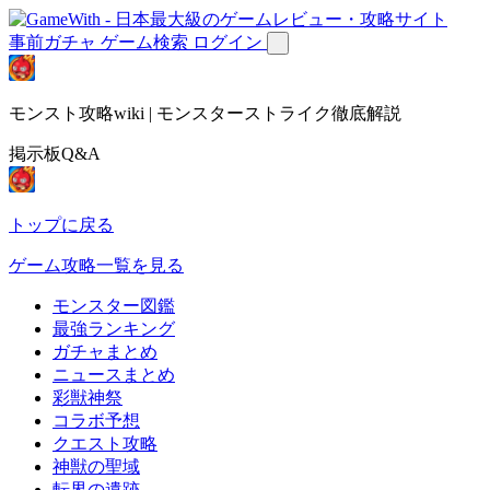
事前ガチャ
ゲーム検索
ログイン
モンスト攻略wiki | モンスターストライク徹底解説
掲示板Q&A
トップに戻る
ゲーム攻略一覧を見る
モンスター図鑑
最強ランキング
ガチャまとめ
ニュースまとめ
彩獣神祭
コラボ予想
クエスト攻略
神獣の聖域
転界の遺跡