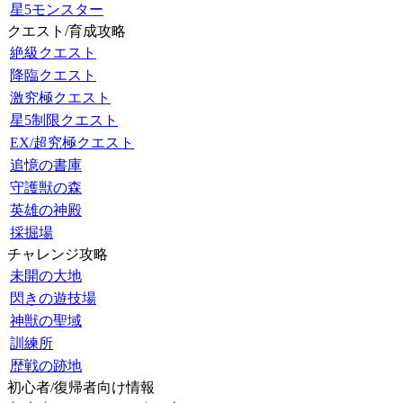
星5モンスター
クエスト/育成攻略
絶級クエスト
降臨クエスト
激究極クエスト
星5制限クエスト
EX/超究極クエスト
追憶の書庫
守護獣の森
英雄の神殿
採掘場
チャレンジ攻略
未開の大地
閃きの遊技場
神獣の聖域
訓練所
歴戦の跡地
初心者/復帰者向け情報