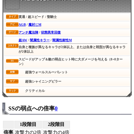
貫通 / 超スピード / 聖騎士
タイプ
AGB
/
魔封じM
アビ
アンチ魔法陣
/
状態異常回復
ゲージ
超AW
/
闇属性キラー
/
闇属性耐性M
コネクト
自身と種族が異なるキャラが2体以上、または自身と戦型が異なるキャラ
が2体以上
スピードがアップ＆敵の弱点ヒット時に大ダメージを与える（8+8ター
SS
ン）
超強ウォールスルーバレット
友情
超強シャイニングピラー
サブ
クリティカル
ラック
SSの弱点への倍率
0
1段階目
2段階目
倍率
攻撃力の2倍
攻撃力の4倍