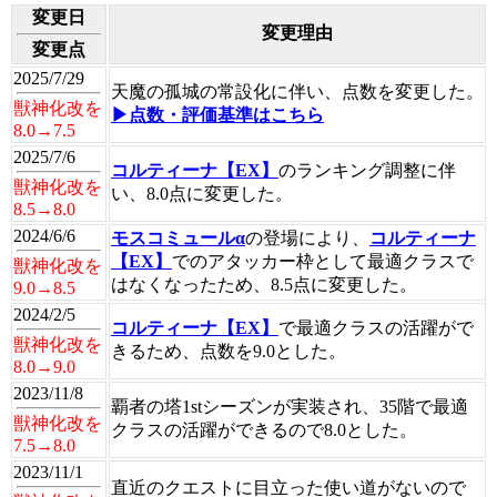
変更日
変更理由
変更点
2025/7/29
天魔の孤城の常設化に伴い、点数を変更した。
獣神化改を
▶点数・評価基準はこちら
8.0→7.5
2025/7/6
コルティーナ【EX】
のランキング調整に伴
獣神化改を
い、8.0点に変更した。
8.5→8.0
2024/6/6
モスコミュールα
の登場により、
コルティーナ
【EX】
でのアタッカー枠として最適クラスで
獣神化改を
はなくなったため、8.5点に変更した。
9.0→8.5
2024/2/5
コルティーナ【EX】
で最適クラスの活躍がで
獣神化改を
きるため、点数を9.0とした。
8.0→9.0
2023/11/8
覇者の塔1stシーズンが実装され、35階で最適
獣神化改を
クラスの活躍ができるので8.0とした。
7.5→8.0
2023/11/1
直近のクエストに目立った使い道がないので