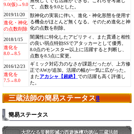
無視してでも活躍ができる。これらを考慮し
9.0(仮)→9.0
て、点数を9.0とした。
2019/11/20
獣神化の実装に伴い、進化・神化形態を使用す
る機会がほとんど無くなる。そのため進化と神
進化・神化
化の点数を削除。
の点数削除
闇属性に特化したアビリティ、また貫通と相性
2018/1/15
の良い弱点特効SSでアタッカーとして優秀。
進化を
8.0点のモンスター以上に活躍すると判断し、
8.0→8.5
点数を8.5点に変更。
ギミック対応力のなさが課題だったが、上方修
2016/12/23
正でAWが追加。活躍の幅が一気に広がった。
進化を
また
アカシャ【超絶】
での活躍も高く評価し
7.5→8.0
た。
三蔵法師の簡易ステータス
8
簡易ステータス
大悲なる災難即滅の西遊旃檀功徳仏 三蔵法師