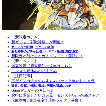
【新限定ガチャ】
新ガチャ「彩獣神祭」が開催！
カーミラの評価
/
ツクモの評価
彩獣神祭のガチャは引くべき？
/
最強に暫定追加！
新限定が引けるかガチャシミュで運試し！
【新イベント】
麗夏映夢【超究極】の攻略はこちら
モンスト夏休み2026まとめ
【注目記事】
アゲインガチャのおすすめコースと当たりキャラ
破界の星墓
/
神獣の聖域
/
天魔の孤城の攻略
GameWithからのお知らせ
お得に課金したい方必見！モンストGameWithストア
未経験可&完全在宅！攻略ライター募集！