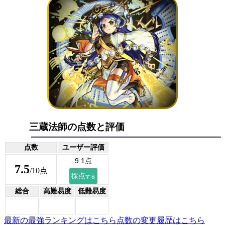
三蔵法師の点数と評価
点数
ユーザー評価
7.5
/10点
総合
高難易度
低難易度
最新の最強ランキングはこちら
点数の変更履歴はこちら