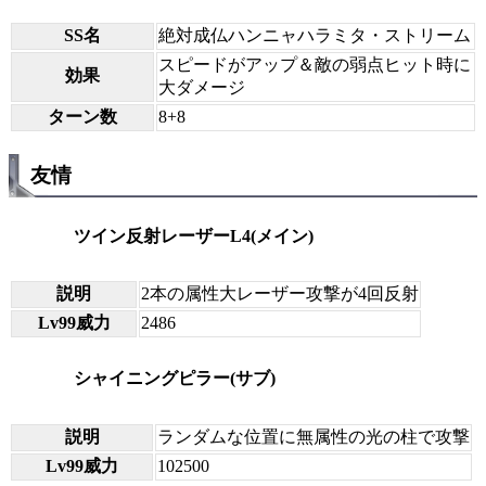
SS名
絶対成仏ハンニャハラミタ・ストリーム
スピードがアップ＆敵の弱点ヒット時に
効果
大ダメージ
ターン数
8+8
友情
ツイン反射レーザーL4(メイン)
説明
2本の属性大レーザー攻撃が4回反射
Lv99威力
2486
シャイニングピラー(サブ)
説明
ランダムな位置に無属性の光の柱で攻撃
Lv99威力
102500