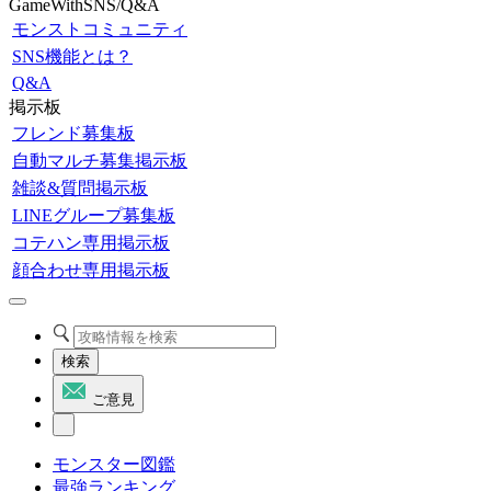
GameWithSNS/Q&A
モンストコミュニティ
SNS機能とは？
Q&A
掲示板
フレンド募集板
自動マルチ募集掲示板
雑談&質問掲示板
LINEグループ募集板
コテハン専用掲示板
顔合わせ専用掲示板
検索
ご意見
モンスター図鑑
最強ランキング