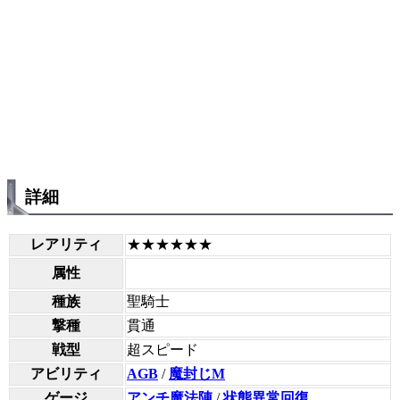
詳細
レアリティ
★★★★★★
属性
種族
聖騎士
撃種
貫通
戦型
超スピード
アビリティ
AGB
/
魔封じM
ゲージ
アンチ魔法陣
/
状態異常回復