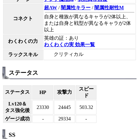
超AW
/
闇属性キラー
/
闇属性耐性M
自身と種族が異なるキャラが2体以上、
コネクト
または自身と戦型が異なるキャラが2体
以上
英雄の証：あり
わくわくの力
わくわくの実 効果一覧
クリティカル
ラックスキル
ステータス
スピー
ステータス
攻撃力
HP
ド
Lv120＆
23330
24445
503.32
タス強化後
ゲージ成功
-
29334
-
SS