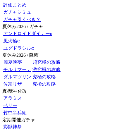
評価まとめ
ガチャシミュ
ガチャ引くべき？
夏休み2026 / ガチャ
アンドロイドダイナーα
風火輪α
ユグドラシルα
夏休み2026 / 降臨
麗夏映夢
超究極の攻略
チルサマーナ
激究極の攻略
ダルマツリン
究極の攻略
佐宗リザ
究極の攻略
真/獣神化改
アラミス
ペリー
竹中半兵衛
定期開催ガチャ
彩獣神祭