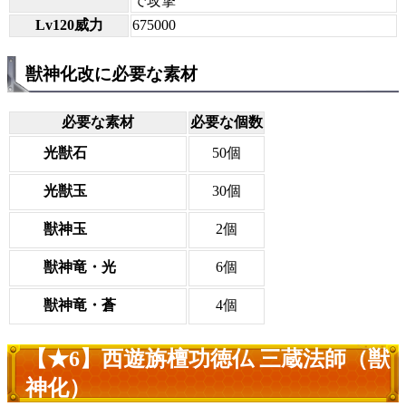
で攻撃
Lv120威力
675000
獣神化改に必要な素材
必要な素材
必要な個数
光獣石
50個
光獣玉
30個
獣神玉
2個
獣神竜・光
6個
獣神竜・蒼
4個
【★6】西遊旃檀功徳仏 三蔵法師（獣
神化）