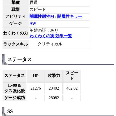
撃種
貫通
戦型
スピード
アビリティ
闇属性耐性M
/
闇属性キラー
ゲージ
AW
英雄の証：あり
わくわくの力
わくわくの実 効果一覧
クリティカル
ラックスキル
ステータス
スピー
ステータス
攻撃力
HP
ド
Lv99＆
21276
23402
482.02
タス強化後
ゲージ成功
-
28082
-
SS