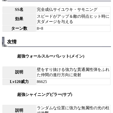
SS名
完全成仏サイユウキ・サモニング
スピードがアップ＆敵の弱点ヒット時に
効果
大ダメージを与える
ターン数
8+8
友情
超強ウォールスルーバレット(メイン)
壁をすり抜ける強力な貫通属性弾をふれ
説明
た仲間の進行方向に発射
Lv120威力
86625
超強シャイニングピラー(サブ)
ランダムな位置に強力な無属性の光の柱
説明