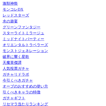
激獣神祭
モンコレDX
レッドスターズ
水の遊宴
グリーンファンタジー
スターライトミラージュ
ミッドナイトパーティー
オリエンタルトラベラーズ
モンストジェネレーション
破界に響く星歌
天魔英傑譚
人気投票ガチャ
ガチャリドラボ
今引くべきガチャ
オーブのおすすめの使い方
引くべきキャラの特徴
ガチャギフト
リセマラ当たりランキング