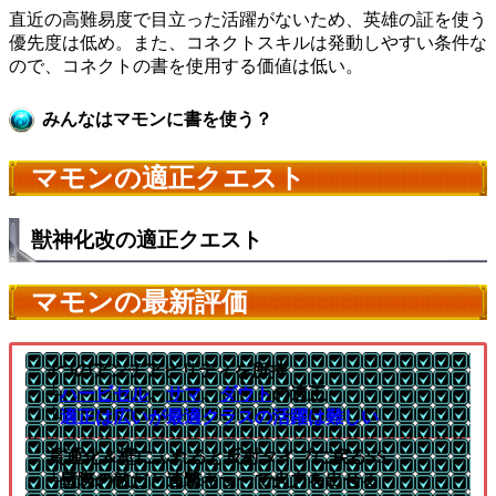
直近の高難易度で目立った活躍がないため、英雄の証を使う
優先度は低め。また、コネクトスキルは発動しやすい条件な
ので、コネクトの書を使用する価値は低い。
みんなはマモンに書を使う？
マモンの適正クエスト
獣神化改の適正クエスト
マモンの最新評価
4つのアンチアビリティを所持
└
ハービセル
、
サマ
、
ダウト
の適正
└
適正は広いが最適クラスの活躍は難しい
貫通化＆壁にふれると反射タイプに戻るSS
└壁際の敵だと連撃キラーで火力を出せる