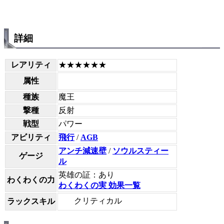
詳細
レアリティ
★★★★★★
属性
種族
魔王
撃種
反射
戦型
パワー
アビリティ
飛行
/
AGB
アンチ減速壁
/
ソウルスティー
ゲージ
ル
英雄の証：あり
わくわくの力
わくわくの実 効果一覧
クリティカル
ラックスキル