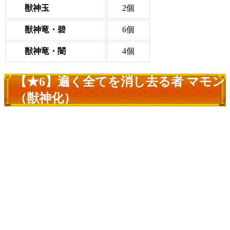
獣神玉
2個
獣神竜・碧
6個
獣神竜・闇
4個
【★6】遍く全てを消し去る者 マモン
（獣神化）