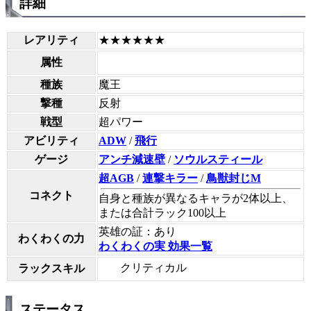
詳細
レアリティ
★★★★★★
属性
種族
魔王
撃種
反射
戦型
超パワー
アビリティ
ADW
/
飛行
ゲージ
アンチ減速壁
/
ソウルスティール
超AGB
/
連撃キラー
/
鳥獣封じM
コネクト
自身と種族が異なるキャラが2体以上、
または合計ラック100以上
英雄の証：あり
わくわくの力
わくわくの実 効果一覧
クリティカル
ラックスキル
ステータス