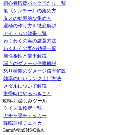
初心者応援パック当たり一覧
亀《ケンチー》の集め方
タスの効率的な集め方
運極の作り方を徹底解説
アイテムの効果一覧
わくわくの実の厳選方法
わくわくの実の効果一覧
属性相性と倍率解説
弱点のダメージ倍率解説
怒り状態のダメージ倍率解説
効率のいいランク上げ方法
メダルについて解説
復帰時にやるべきこと
攻略/お楽しみツール
クイズ＆検定一覧
ガチャ限チェッカー
降臨運極チェッカー
GameWithSNS/Q&A