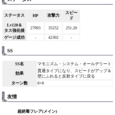
スピー
ステータス
攻撃力
HP
ド
Lv120＆
27993
35252
251.20
タス強化後
ゲージ成功
-
42302
-
SS
SS名
マモニズム・システム・オールデリート
貫通タイプになり、スピードがアップ＆
効果
壁にふれると反射タイプに戻る
ターン数
8+8
友情
超絶毒フレア(メイン)