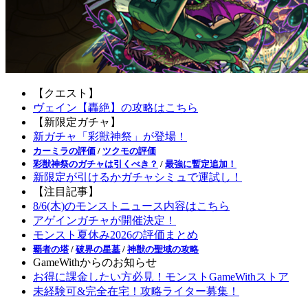
【クエスト】
ヴェイン【轟絶】の攻略はこちら
【新限定ガチャ】
新ガチャ「彩獣神祭」が登場！
カーミラの評価
/
ツクモの評価
彩獣神祭のガチャは引くべき？
/
最強に暫定追加！
新限定が引けるかガチャシミュで運試し！
【注目記事】
8/6(木)のモンストニュース内容はこちら
アゲインガチャが開催決定！
モンスト夏休み2026の評価まとめ
覇者の塔
/
破界の星墓
/
神獣の聖域の攻略
GameWithからのお知らせ
お得に課金したい方必見！モンストGameWithストア
未経験可&完全在宅！攻略ライター募集！