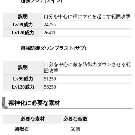
超強フレア(メイン)
説明
自分を中心に稀にマヒを起こす範囲攻撃
Lv99威力
24255
Lv120威力
26411
超強防御ダウンブラスト(サブ)
自分を中心に敵を防御力ダウンさせる範
説明
囲攻撃
Lv99威力
51250
Lv120威力
56250
獣神化に必要な素材
必要な素材
必要な個数
碧獣石
50個