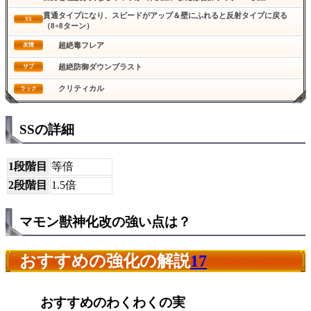
貫通タイプになり、スピードがアップ＆壁にふれると反射タイプに戻る
SS
（8+8ターン）
超絶毒フレア
友情
超絶防御ダウンブラスト
サブ
クリティカル
ラック
SSの詳細
1段階目
等倍
2段階目
1.5倍
マモン獣神化改の強い点は？
おすすめの強化の解説
17
おすすめのわくわくの実