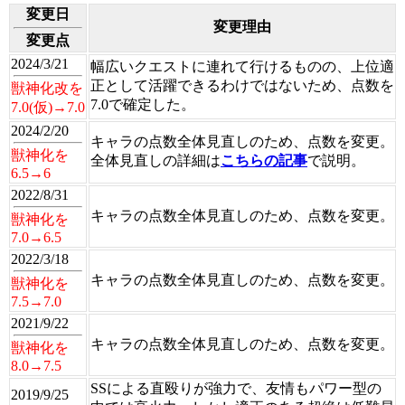
変更日
変更理由
変更点
2024/3/21
幅広いクエストに連れて行けるものの、上位適
正として活躍できるわけではないため、点数を
獣神化改を
7.0で確定した。
7.0(仮)→7.0
2024/2/20
キャラの点数全体見直しのため、点数を変更。
獣神化を
全体見直しの詳細は
こちらの記事
で説明。
6.5→6
2022/8/31
キャラの点数全体見直しのため、点数を変更。
獣神化を
7.0→6.5
2022/3/18
キャラの点数全体見直しのため、点数を変更。
獣神化を
7.5→7.0
2021/9/22
キャラの点数全体見直しのため、点数を変更。
獣神化を
8.0→7.5
SSによる直殴りが強力で、友情もパワー型の
2019/9/25