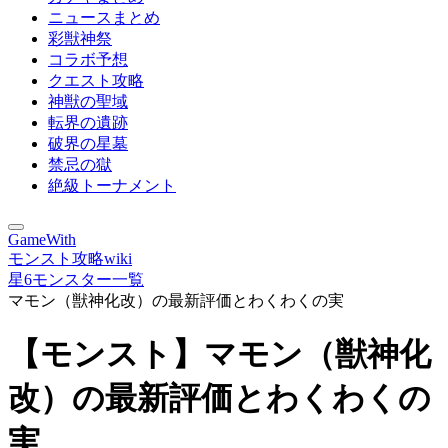
ニュースまとめ
彩獣神祭
コラボ予想
クエスト攻略
神獣の聖域
転界の遺跡
破界の星墓
禁忌の獄
絶級トーナメント
GameWith
モンスト攻略wiki
星6モンスター一覧
マモン（獣神化改）の最新評価とわくわくの実
【モンスト】マモン（獣神化
改）の最新評価とわくわくの
実