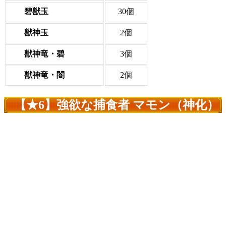
碧獣玉
30個
獣神玉
2個
獣神竜・碧
3個
獣神竜・闇
2個
【★6】強欲な捕食者 マモン（神化）