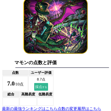
マモンの点数と評価
点数
ユーザー評価
7.0
/10点
総合
高難易度
低難易度
最新の最強ランキングはこちら
点数の変更履歴はこちら