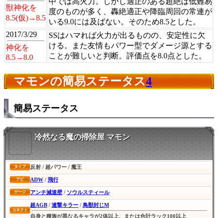
中では高火力。しかし適正のある超絶は低難易
獣神化を
度のものが多く、轟絶適正や降臨周回の常連が
8.5(仮)→8.5
いる9.0には及ばない。そのため8.5とした。
2017/3/29
SSはハマれば火力が出るものの、安定性に欠
ける。また友情もパワー型でダメージ源とする
神化を
ことが難しいと判断。評価点を8.0点とした。
8.5→8.0
マモンの簡易ステータス
4
簡易ステータス
冷然なる魔の掃除屋 マモン
反射 / 超パワー / 魔王
タイプ
ADW
/
飛行
アビ
アンチ減速壁
/
ソウルスティール
ゲージ
超AGB
/
連撃キラー
/
鳥獣封じM
コネクト
自身と種族が異なるキャラが2体以上、または合計ラック100以上