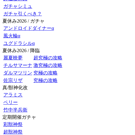
ガチャシミュ
ガチャ引くべき？
夏休み2026 / ガチャ
アンドロイドダイナーα
風火輪α
ユグドラシルα
夏休み2026 / 降臨
麗夏映夢
超究極の攻略
チルサマーナ
激究極の攻略
ダルマツリン
究極の攻略
佐宗リザ
究極の攻略
真/獣神化改
アラミス
ペリー
竹中半兵衛
定期開催ガチャ
彩獣神祭
超獣神祭