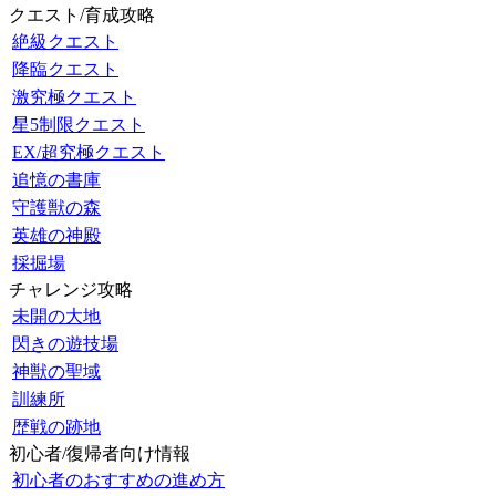
クエスト/育成攻略
絶級クエスト
降臨クエスト
激究極クエスト
星5制限クエスト
EX/超究極クエスト
追憶の書庫
守護獣の森
英雄の神殿
採掘場
チャレンジ攻略
未開の大地
閃きの遊技場
神獣の聖域
訓練所
歴戦の跡地
初心者/復帰者向け情報
初心者のおすすめの進め方