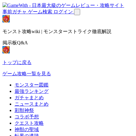
事前ガチャ
ゲーム検索
ログイン
モンスト攻略wiki | モンスターストライク徹底解説
掲示板Q&A
トップに戻る
ゲーム攻略一覧を見る
モンスター図鑑
最強ランキング
ガチャまとめ
ニュースまとめ
彩獣神祭
コラボ予想
クエスト攻略
神獣の聖域
転界の遺跡