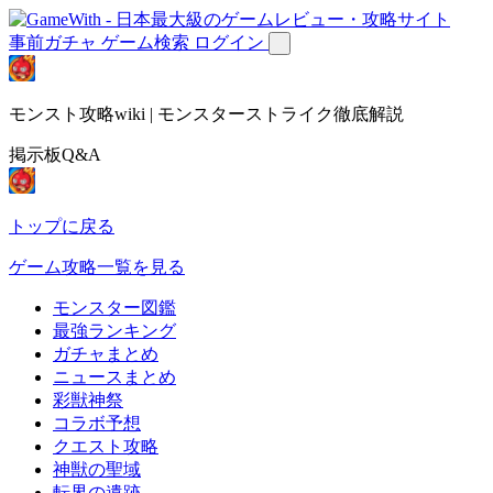
事前ガチャ
ゲーム検索
ログイン
モンスト攻略wiki | モンスターストライク徹底解説
掲示板Q&A
トップに戻る
ゲーム攻略一覧を見る
モンスター図鑑
最強ランキング
ガチャまとめ
ニュースまとめ
彩獣神祭
コラボ予想
クエスト攻略
神獣の聖域
転界の遺跡