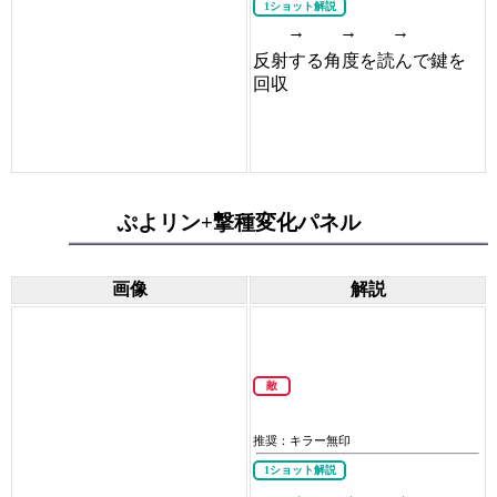
1ショット解説
→
→
→
反射する角度を読んで鍵を
回収
ぷよリン+撃種変化パネル
画像
解説
敵
推奨：キラー無印
1ショット解説
→
→
→