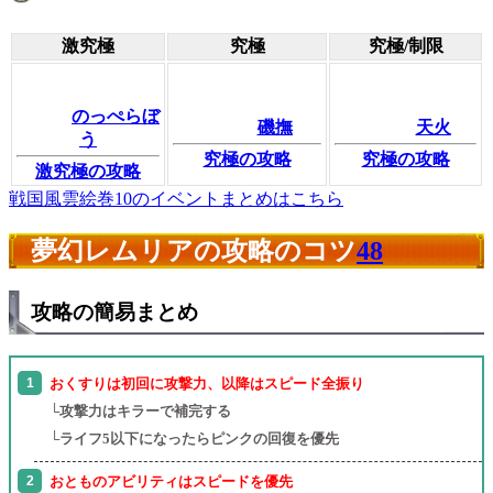
激究極
究極
究極/制限
のっぺらぼ
磯撫
天火
う
究極の攻略
究極の攻略
激究極の攻略
戦国風雲絵巻10のイベントまとめはこちら
夢幻レムリアの攻略のコツ
48
攻略の簡易まとめ
おくすりは初回に攻撃力、以降はスピード全振り
└攻撃力はキラーで補完する
└ライフ5以下になったらピンクの回復を優先
おとものアビリティはスピードを優先