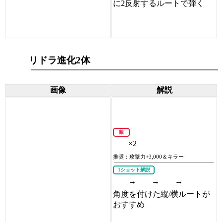
に2反射するルートで弾く
リドラ進化2体
画像
解説
敵
×2
推奨：攻撃力+3,000＆キラー
1ショット解説
→
→
→
角度を付けた縦/横ルートが
おすすめ