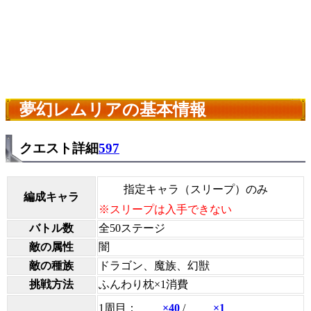
夢幻レムリアの基本情報
クエスト詳細
597
指定キャラ（スリープ）のみ
編成キャラ
※スリープは入手できない
バトル数
全50ステージ
敵の属性
闇
敵の種族
ドラゴン、魔族、幻獣
挑戦方法
ふんわり枕×1消費
1周目：
×40
/
×1