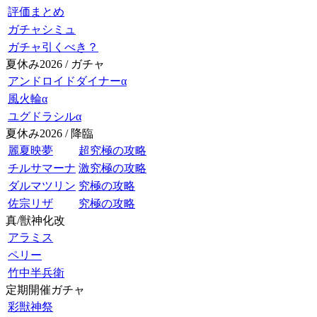
評価まとめ
ガチャシミュ
ガチャ引くべき？
夏休み2026 / ガチャ
アンドロイドダイナーα
風火輪α
ユグドラシルα
夏休み2026 / 降臨
麗夏映夢
超究極の攻略
チルサマーナ
激究極の攻略
ダルマツリン
究極の攻略
佐宗リザ
究極の攻略
真/獣神化改
アラミス
ペリー
竹中半兵衛
定期開催ガチャ
彩獣神祭