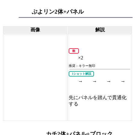
ぷよリン2体+パネル
画像
解説
敵
×2
推奨：キラー無印
1ショット解説
→
→
→
→
先にパネルを踏んで貫通化
する
カチ2体+パネル+ブロック