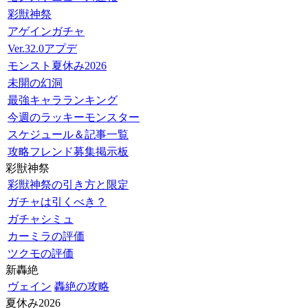
彩獣神祭
アゲインガチャ
Ver.32.0アプデ
モンスト夏休み2026
未開の幻洞
最強キャラランキング
今週のラッキーモンスター
スケジュール＆記事一覧
攻略フレンド募集掲示板
彩獣神祭
彩獣神祭の引き方と限定
ガチャは引くべき？
ガチャシミュ
カーミラの評価
ツクモの評価
新轟絶
ヴェイン
轟絶の攻略
夏休み2026