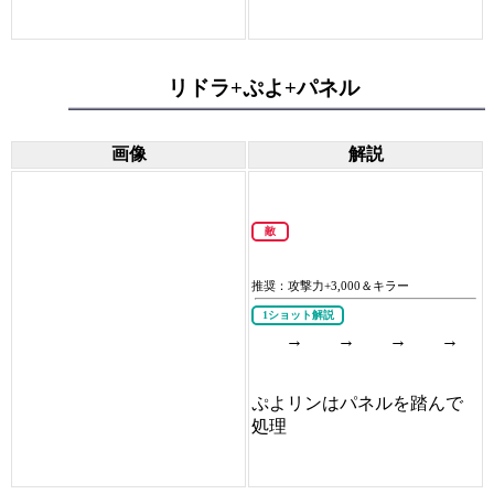
リドラ+ぷよ+パネル
画像
解説
敵
推奨：攻撃力+3,000＆キラー
1ショット解説
→
→
→
→
ぷよリンはパネルを踏んで
処理