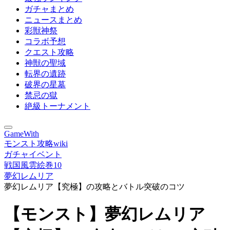
ガチャまとめ
ニュースまとめ
彩獣神祭
コラボ予想
クエスト攻略
神獣の聖域
転界の遺跡
破界の星墓
禁忌の獄
絶級トーナメント
GameWith
モンスト攻略wiki
ガチャイベント
戦国風雲絵巻10
夢幻レムリア
夢幻レムリア【究極】の攻略とバトル突破のコツ
【モンスト】夢幻レムリア