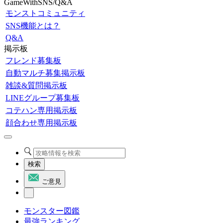
GameWithSNS/Q&A
モンストコミュニティ
SNS機能とは？
Q&A
掲示板
フレンド募集板
自動マルチ募集掲示板
雑談&質問掲示板
LINEグループ募集板
コテハン専用掲示板
顔合わせ専用掲示板
検索
ご意見
モンスター図鑑
最強ランキング