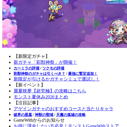
【新限定ガチャ】
新ガチャ「彩獣神祭」が開催！
カーミラの評価
/
ツクモの評価
彩獣神祭のガチャは引くべき？
/
最強に暫定追加！
新限定が引けるかガチャシミュで運試し！
【新イベント】
麗夏映夢【超究極】の攻略はこちら
モンスト夏休み2026まとめ
【注目記事】
アゲインガチャのおすすめコースと当たりキャラ
破界の星墓
/
神獣の聖域
/
天魔の孤城の攻略
GameWithからのお知らせ
お得に課金したい方必見！モンストGameWithストア