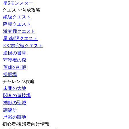
星5モンスター
クエスト/育成攻略
絶級クエスト
降臨クエスト
激究極クエスト
星5制限クエスト
EX/超究極クエスト
追憶の書庫
守護獣の森
英雄の神殿
採掘場
チャレンジ攻略
未開の大地
閃きの遊技場
神獣の聖域
訓練所
歴戦の跡地
初心者/復帰者向け情報