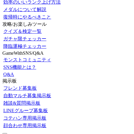
効率のいいランク上げ方法
メダルについて解説
復帰時にやるべきこと
攻略/お楽しみツール
クイズ＆検定一覧
ガチャ限チェッカー
降臨運極チェッカー
GameWithSNS/Q&A
モンストコミュニティ
SNS機能とは？
Q&A
掲示板
フレンド募集板
自動マルチ募集掲示板
雑談&質問掲示板
LINEグループ募集板
コテハン専用掲示板
顔合わせ専用掲示板