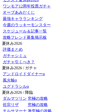
ワンモア12周年投票ガチャ
オーブあみだくじ
最強キャラランキング
今週のラッキーモンスター
スケジュール＆記事一覧
攻略フレンド募集掲示板
夏休み2026
評価まとめ
ガチャシミュ
ガチャ引くべき？
夏休み2026 / ガチャ
アンドロイドダイナーα
風火輪α
ユグドラシルα
夏休み2026 / 降臨
ダルマツリン
究極の攻略
佐宗リザ
究極の攻略
チルサマーナ
激究極の攻略