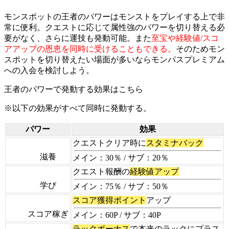
モンスポットの王者のパワーはモンストをプレイする上で非
常に便利。クエストに応じて属性強のパワーを切り替える必
要がなく、さらに運技も発動可能。また
至宝や経験値/スコ
アアップの恩恵を同時に受けることもできる。
そのためモン
スポットを切り替えたい場面が多いならモンパスプレミアム
への入会を検討しよう。
王者のパワーで発動する効果はこちら
※以下の効果がすべて同時に発動する。
パワー
効果
クエストクリア時に
スタミナバック
滋養
メイン：30％ / サブ：20％
クエスト報酬の
経験値アップ
学び
メイン：75％ / サブ：50％
スコア獲得ポイント
アップ
スコア稼ぎ
メイン：60P / サブ：40P
ラックボーナス
で本来のラックにプラス