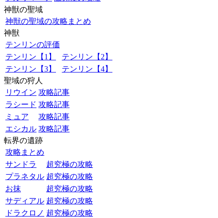
神獣の聖域
神獣の聖域の攻略まとめ
神獣
テンリンの評価
テンリン【1】
テンリン【2】
テンリン【3】
テンリン【4】
聖域の狩人
リウイン
攻略記事
ラシード
攻略記事
ミュア
攻略記事
エシカル
攻略記事
転界の遺跡
攻略まとめ
サンドラ
超究極の攻略
プラネタル
超究極の攻略
お抹
超究極の攻略
サディアル
超究極の攻略
ドラクロノ
超究極の攻略