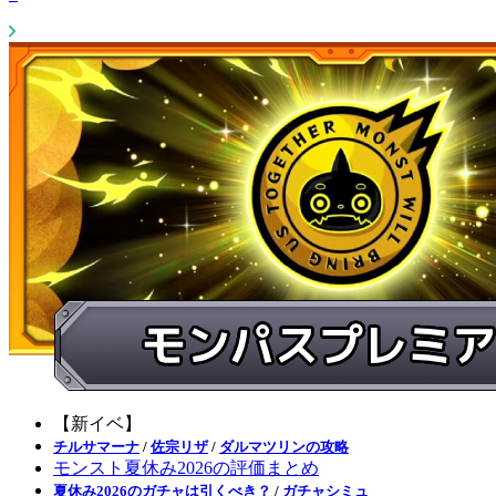
【新イベ】
チルサマーナ
/
佐宗リザ
/
ダルマツリンの攻略
モンスト夏休み2026の評価まとめ
夏休み2026のガチャは引くべき？
/
ガチャシミュ