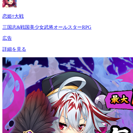
恋姫†大戦
三国志&戦国美少女武将オールスターRPG
広告
詳細を見る