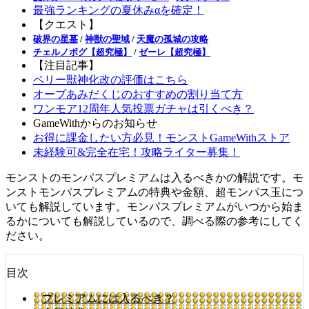
最強ランキングの夏休みαを確定！
【クエスト】
破界の星墓
/
神獣の聖域
/
天魔の孤城の攻略
チェルノボグ【超究極】
/
ゼーレ【超究極】
【注目記事】
ペリー獣神化改の評価はこちら
オーブあみだくじのおすすめの割り当て方
ワンモア12周年人気投票ガチャは引くべき？
GameWithからのお知らせ
お得に課金したい方必見！モンストGameWithストア
未経験可&完全在宅！攻略ライター募集！
モンストのモンパスプレミアムは入るべきかの解説です。モ
ンストモンパスプレミアムの特典や金額、超モンパス玉につ
いても解説しています。モンパスプレミアムがいつから始ま
るかについても解説しているので、調べる際の参考にしてく
ださい。
目次
プレミアムには入るべき？