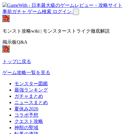
事前ガチャ
ゲーム検索
ログイン
モンスト攻略wiki | モンスターストライク徹底解説
掲示板Q&A
トップに戻る
ゲーム攻略一覧を見る
モンスター図鑑
最強ランキング
ガチャまとめ
ニュースまとめ
夏休み2026
コラボ予想
クエスト攻略
神獣の聖域
転界の遺跡