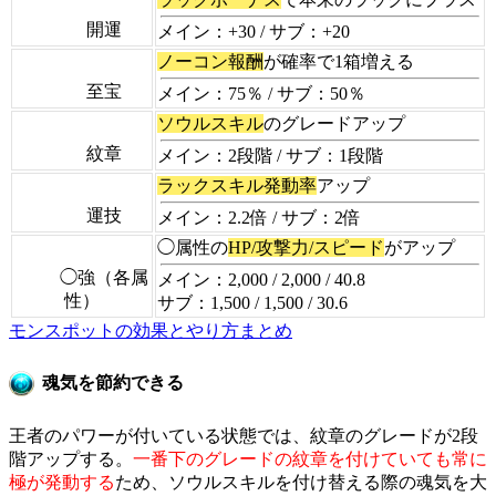
開運
メイン：+30 / サブ：+20
ノーコン報酬
が確率で1箱増える
至宝
メイン：75％ / サブ：50％
ソウルスキル
のグレードアップ
紋章
メイン：2段階 / サブ：1段階
ラックスキル発動率
アップ
運技
メイン：2.2倍 / サブ：2倍
◯属性の
HP/攻撃力/スピード
がアップ
◯強（各属
メイン：2,000 / 2,000 / 40.8
性）
サブ：1,500 / 1,500 / 30.6
モンスポットの効果とやり方まとめ
魂気を節約できる
王者のパワーが付いている状態では、紋章のグレードが2段
階アップする。
一番下のグレードの紋章を付けていても常に
極が発動する
ため、ソウルスキルを付け替える際の魂気を大