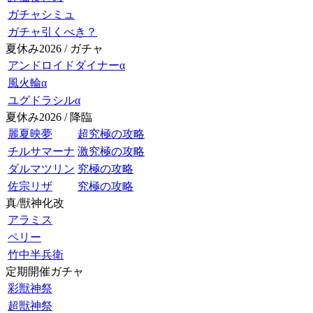
ガチャシミュ
ガチャ引くべき？
夏休み2026 / ガチャ
アンドロイドダイナーα
風火輪α
ユグドラシルα
夏休み2026 / 降臨
麗夏映夢
超究極の攻略
チルサマーナ
激究極の攻略
ダルマツリン
究極の攻略
佐宗リザ
究極の攻略
真/獣神化改
アラミス
ペリー
竹中半兵衛
定期開催ガチャ
彩獣神祭
超獣神祭