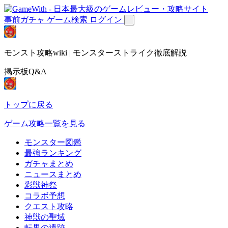
事前ガチャ
ゲーム検索
ログイン
モンスト攻略wiki | モンスターストライク徹底解説
掲示板Q&A
トップに戻る
ゲーム攻略一覧を見る
モンスター図鑑
最強ランキング
ガチャまとめ
ニュースまとめ
彩獣神祭
コラボ予想
クエスト攻略
神獣の聖域
転界の遺跡