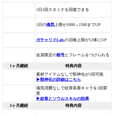
1日1回スタミナを回復できる
1日の
魂気
上限が1000→1500までUP
ガチャリドLab.
の召喚上限が12体にUP
会員限定の
称号
とフレームをつけられる
1ヶ月継続
特典内容
素材アイテムなしで獣神化が1回可能
▶獣神化の詳細はこちら
魂気消費なしで紋章装着キャラを1回変
更
▶紋章とソウルスキルの効果
3ヶ月継続
特典内容