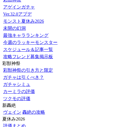
アゲインガチャ
Ver.32.0アプデ
モンスト夏休み2026
未開の幻洞
最強キャラランキング
今週のラッキーモンスター
スケジュール＆記事一覧
攻略フレンド募集掲示板
彩獣神祭
彩獣神祭の引き方と限定
ガチャは引くべき？
ガチャシミュ
カーミラの評価
ツクモの評価
新轟絶
ヴェイン
轟絶の攻略
夏休み2026
評価まとめ