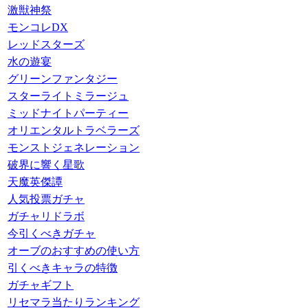
激獣神祭
モンコレDX
レッドスターズ
水の遊宴
グリーンファンタジー
スターライトミラージュ
ミッドナイトパーティー
オリエンタルトラベラーズ
モンストジェネレーション
破界に響く星歌
天魔英傑譚
人気投票ガチャ
ガチャリドラボ
今引くべきガチャ
オーブのおすすめの使い方
引くべきキャラの特徴
ガチャギフト
リセマラ当たりランキング