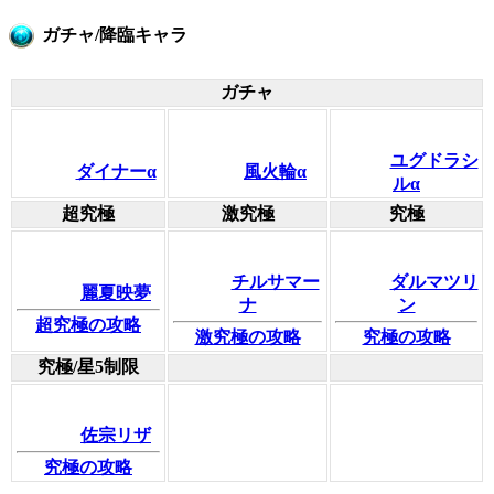
ガチャ/降臨キャラ
ガチャ
ユグドラシ
ダイナーα
風火輪α
ルα
超究極
激究極
究極
チルサマー
ダルマツリ
麗夏映夢
ナ
ン
超究極の攻略
激究極の攻略
究極の攻略
究極/星5制限
佐宗リザ
究極の攻略