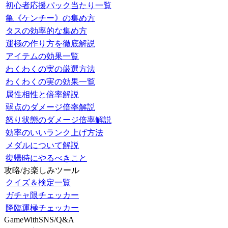
初心者応援パック当たり一覧
亀《ケンチー》の集め方
タスの効率的な集め方
運極の作り方を徹底解説
アイテムの効果一覧
わくわくの実の厳選方法
わくわくの実の効果一覧
属性相性と倍率解説
弱点のダメージ倍率解説
怒り状態のダメージ倍率解説
効率のいいランク上げ方法
メダルについて解説
復帰時にやるべきこと
攻略/お楽しみツール
クイズ＆検定一覧
ガチャ限チェッカー
降臨運極チェッカー
GameWithSNS/Q&A