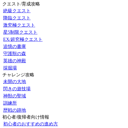
クエスト/育成攻略
絶級クエスト
降臨クエスト
激究極クエスト
星5制限クエスト
EX/超究極クエスト
追憶の書庫
守護獣の森
英雄の神殿
採掘場
チャレンジ攻略
未開の大地
閃きの遊技場
神獣の聖域
訓練所
歴戦の跡地
初心者/復帰者向け情報
初心者のおすすめの進め方