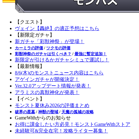
【クエスト】
ヴェイン【轟絶】の適正予想はこちら
【新限定ガチャ】
新ガチャ「彩獣神祭」が登場！
カーミラの評価
/
ツクモの評価
彩獣神祭のガチャは引くべき？
/
最強に暫定追加！
新限定が引けるかガチャシミュで運試し！
【最新情報】
8/6(木)のモンストニュース内容はこちら
アゲインガチャが開催決定！
Ver.32.0アップデート情報が発表！
アラミスの真獣神化が発表！
【イベント】
モンスト夏休み2026の評価まとめ
破界の星墓
/
神獣の聖域
/
天魔の孤城の攻略
GameWithからのお知らせ
お得に課金したい方必見！モンストGameWithストア
未経験可&完全在宅！攻略ライター募集！