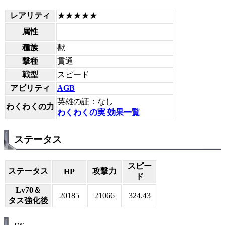
レアリティ
★★★★★
属性
種族
獣
撃種
貫通
戦型
スピード
アビリティ
AGB
英雄の証：なし
わくわくの力
わくわくの実 効果一覧
ステータス
スピー
ステータス
攻撃力
HP
ド
Lv70＆
20185
21066
324.43
タス強化後