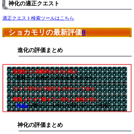
神化の適正クエスト
適正クエスト検索ツールはこちら
ショカモリの最新評価
0
進化の評価まとめ
聖精封じL発動時の火力が高い
└聖騎士と妖精に2.5倍の火力を出せる
ガイド付与SSで味方をサポートできる
剛毒メテオで毒キラー持ちと相性が良い
└
神威α
が毒キラーM持ちで同じギミック対応
神化の評価まとめ