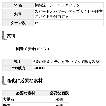
SS名
超納涼コンニャクアタック
スピードとパワーがアップ＆ふれた味方
効果
にガイドを付与する
ターン数
16
友情
剛毒メテオ(メイン)
説明
6発の剛毒メテオがランダムで敵を攻撃
Lv99威力
246000
進化に必要な素材
必要な素材
必要な個数
大獣石
30個
獣石
10個