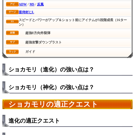
ADW
/
MS
/
反風
アビ
亜侍封じL
ゲージ
スピードとパワーがアップ＆ショット前にアイテムが1段階成長（16ター
SS
ン）
超強8方向炸裂弾
友情
超強攻撃ダウンブラスト
サブ
ガイド
ラック
ショカモリ（進化）の強い点は？
ショカモリ（神化）の強い点は？
ショカモリの適正クエスト
進化の適正クエスト