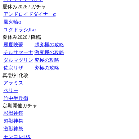
夏休み2026 / ガチャ
アンドロイドダイナーα
風火輪α
ユグドラシルα
夏休み2026 / 降臨
麗夏映夢
超究極の攻略
チルサマーナ
激究極の攻略
ダルマツリン
究極の攻略
佐宗リザ
究極の攻略
真/獣神化改
アラミス
ペリー
竹中半兵衛
定期開催ガチャ
彩獣神祭
超獣神祭
激獣神祭
モンコレDX