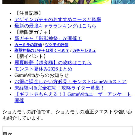
【注目記事】
アゲインガチャのおすすめコースと確率
最新の最強キャラランキングはこちら
【新限定ガチャ】
新ガチャ「彩獣神祭」が開催！
カーミラの評価
/
ツクモの評価
彩獣神祭のガチャは引くべき？
/
ガチャシミュ
【新イベント】
麗夏映夢【超究極】の攻略はこちら
モンスト夏休み2026まとめ
GameWithからのお知らせ
お得に課金したい方必見！モンストGameWithストア
未経験可&完全在宅！攻略ライター募集！
【ギフト券もらえる！】GameWithユーザーアンケート
開催
ショカモリの評価です。ショカモリの適正クエストや強い点
も紹介しています。
目次