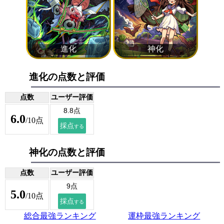
進化の点数と評価
点数
ユーザー評価
6.0
/10点
神化の点数と評価
点数
ユーザー評価
5.0
/10点
総合最強ランキング
運枠最強ランキング