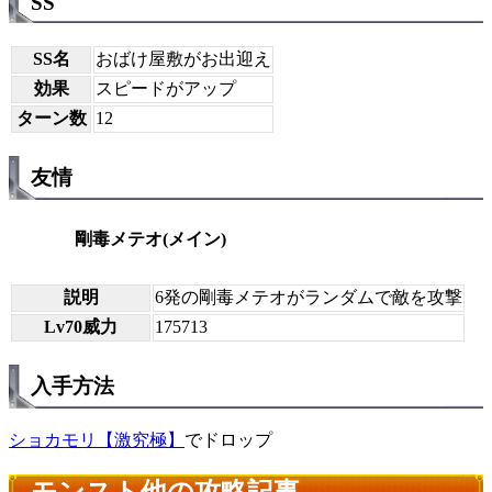
SS
SS名
おばけ屋敷がお出迎え
効果
スピードがアップ
ターン数
12
友情
剛毒メテオ(メイン)
説明
6発の剛毒メテオがランダムで敵を攻撃
Lv70威力
175713
入手方法
ショカモリ【激究極】
でドロップ
モンスト他の攻略記事