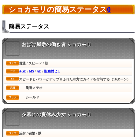
ショカモリの簡易ステータス
0
簡易ステータス
おばけ屋敷の働き者 ショカモリ
貫通 / スピード / 獣
タイプ
AGB
/
MS
/
AB
/
聖精封じL
アビ
SS
スピードとパワーがアップ＆ふれた味方にガイドを付与する（16ターン）
剛毒メテオ
友情
シールド
ラック
夕暮れの夏休み少女 ショカモリ
反射 / 砲撃 / 獣
タイプ