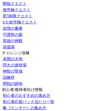
降臨クエスト
激究極クエスト
星5制限クエスト
EX/超究極クエスト
追憶の書庫
守護獣の森
英雄の神殿
採掘場
チャレンジ攻略
未開の大地
閃きの遊技場
神獣の聖域
訓練所
歴戦の跡地
初心者/復帰者向け情報
初心者のおすすめの進め方
初心者応援パック当たり一覧
亀《ケンチー》の集め方