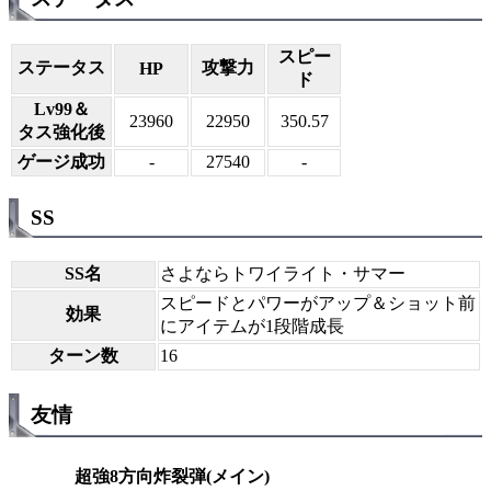
スピー
ステータス
攻撃力
HP
ド
Lv99＆
23960
22950
350.57
タス強化後
ゲージ成功
-
27540
-
SS
SS名
さよならトワイライト・サマー
スピードとパワーがアップ＆ショット前
効果
にアイテムが1段階成長
ターン数
16
友情
超強8方向炸裂弾(メイン)