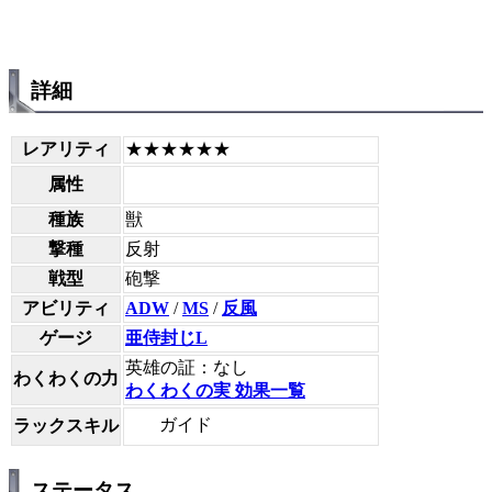
詳細
レアリティ
★★★★★★
属性
種族
獣
撃種
反射
戦型
砲撃
アビリティ
ADW
/
MS
/
反風
ゲージ
亜侍封じL
英雄の証：なし
わくわくの力
わくわくの実 効果一覧
ガイド
ラックスキル
ステータス