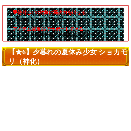
亜侍封じLの対象に高火力を出せる
└亜人とサムライに2.5倍
アイテム成長SSでサポートできる
└ハートや砂時計などの出現/成長ができる
【★6】夕暮れの夏休み少女 ショカモ
リ（神化）