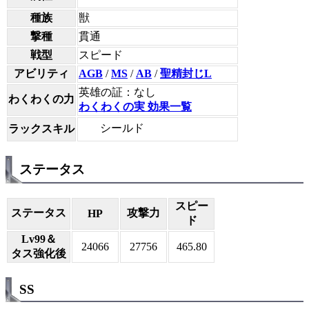
種族
獣
撃種
貫通
戦型
スピード
アビリティ
AGB
/
MS
/
AB
/
聖精封じL
英雄の証：なし
わくわくの力
わくわくの実 効果一覧
シールド
ラックスキル
ステータス
スピー
ステータス
攻撃力
HP
ド
Lv99＆
24066
27756
465.80
タス強化後
SS