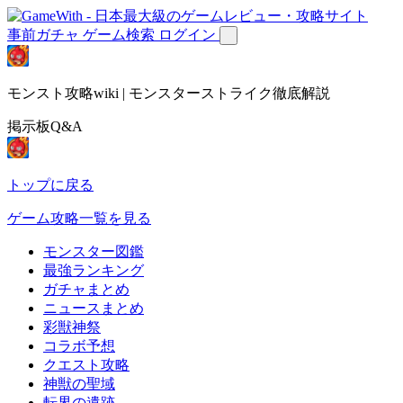
事前ガチャ
ゲーム検索
ログイン
モンスト攻略wiki | モンスターストライク徹底解説
掲示板Q&A
トップに戻る
ゲーム攻略一覧を見る
モンスター図鑑
最強ランキング
ガチャまとめ
ニュースまとめ
彩獣神祭
コラボ予想
クエスト攻略
神獣の聖域
転界の遺跡