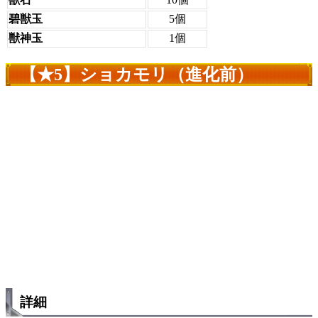
碧獣玉
5個
獣神玉
1個
【★5】ショカモリ（進化前）
詳細