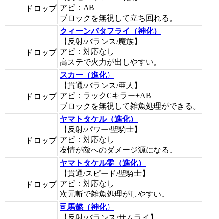
アビ：AB
ドロップ
ブロックを無視して立ち回れる。
クィーンバタフライ（神化）
【反射/バランス/魔族】
アビ：対応なし
ドロップ
高ステで火力が出しやすい。
スカー（進化）
【貫通/バランス/亜人】
アビ：ラックCキラー+AB
ドロップ
ブロックを無視して雑魚処理ができる。
ヤマトタケル（進化）
【反射/パワー/聖騎士】
アビ：対応なし
ドロップ
友情が敵へのダメージ源になる。
ヤマトタケル零（進化）
【貫通/スピード/聖騎士】
アビ：対応なし
ドロップ
次元斬で雑魚処理がしやすい。
司馬懿（神化）
【反射/バランス/サムライ】