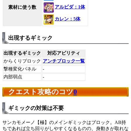
アルビダ：1体
素材に使う数
カレン：5体
出現するギミック
出現するギミック
対応アビリティ
からくりブロック
アンチブロック一覧
撃種変化パネル
-
内部弱点
-
クエスト攻略のコツ
0
ギミックの対策は不要
サンカモメーノ【極】のメインギミックはブロック。AB持
ちであれば立ち回りがしやすくなるものの、身動きが取れな