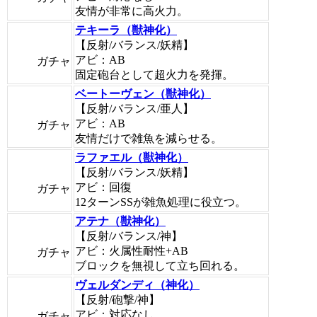
友情が非常に高火力。
テキーラ（獣神化）
【反射/バランス/妖精】
アビ：AB
ガチャ
固定砲台として超火力を発揮。
ベートーヴェン（獣神化）
【反射/バランス/亜人】
アビ：AB
ガチャ
友情だけで雑魚を減らせる。
ラファエル（獣神化）
【反射/バランス/妖精】
アビ：回復
ガチャ
12ターンSSが雑魚処理に役立つ。
アテナ（獣神化）
【反射/バランス/神】
アビ：火属性耐性+AB
ガチャ
ブロックを無視して立ち回れる。
ヴェルダンディ（神化）
【反射/砲撃/神】
アビ：対応なし
ガチャ