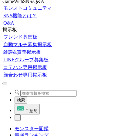
GameWithSNS/Q&A
モンストコミュニティ
SNS機能とは？
Q&A
掲示板
フレンド募集板
自動マルチ募集掲示板
雑談&質問掲示板
LINEグループ募集板
コテハン専用掲示板
顔合わせ専用掲示板
検索
ご意見
モンスター図鑑
最強ランキング