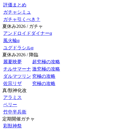
評価まとめ
ガチャシミュ
ガチャ引くべき？
夏休み2026 / ガチャ
アンドロイドダイナーα
風火輪α
ユグドラシルα
夏休み2026 / 降臨
麗夏映夢
超究極の攻略
チルサマーナ
激究極の攻略
ダルマツリン
究極の攻略
佐宗リザ
究極の攻略
真/獣神化改
アラミス
ペリー
竹中半兵衛
定期開催ガチャ
彩獣神祭