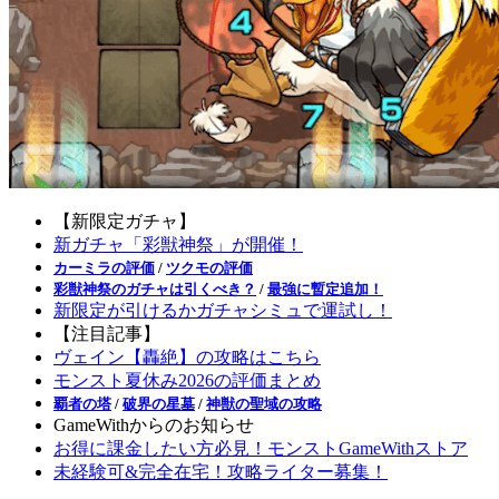
【新限定ガチャ】
新ガチャ「彩獣神祭」が開催！
カーミラの評価
/
ツクモの評価
彩獣神祭のガチャは引くべき？
/
最強に暫定追加！
新限定が引けるかガチャシミュで運試し！
【注目記事】
ヴェイン【轟絶】の攻略はこちら
モンスト夏休み2026の評価まとめ
覇者の塔
/
破界の星墓
/
神獣の聖域の攻略
GameWithからのお知らせ
お得に課金したい方必見！モンストGameWithストア
未経験可&完全在宅！攻略ライター募集！