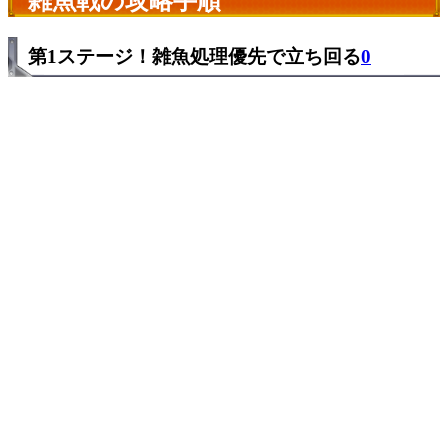
雑魚戦の攻略手順
第1ステージ！雑魚処理優先で立ち回る
0