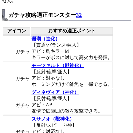
せん。
ガチャ攻略適正モンスター
32
アイコン
おすすめ適正ポイント
珊瑚（進化）
【貫通/バランス/亜人】
アビ：鳥キラーM
ガチャ
キラーがボスに対して高火力を発揮。
モーツァルト（獣神化）
【反射/砲撃/亜人】
アビ：対応なし
ガチャ
ホーミングだけで雑魚を一掃できる。
グィネヴィア（神化）
【反射/砲撃/亜人】
アビ：AB
ガチャ
友情で広範囲の敵を攻撃できる。
スサノオ（獣神化）
【反射/スピード/神】
アビ：対応なし
ガチャ