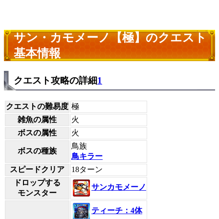
サン・カモメーノ【極】のクエスト
基本情報
クエスト攻略の詳細
1
クエストの難易度
極
雑魚の属性
火
ボスの属性
火
鳥族
ボスの種族
鳥キラー
スピードクリア
18ターン
ドロップする
サンカモメーノ
モンスター
ティーチ：4体