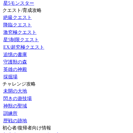
星5モンスター
クエスト/育成攻略
絶級クエスト
降臨クエスト
激究極クエスト
星5制限クエスト
EX/超究極クエスト
追憶の書庫
守護獣の森
英雄の神殿
採掘場
チャレンジ攻略
未開の大地
閃きの遊技場
神獣の聖域
訓練所
歴戦の跡地
初心者/復帰者向け情報