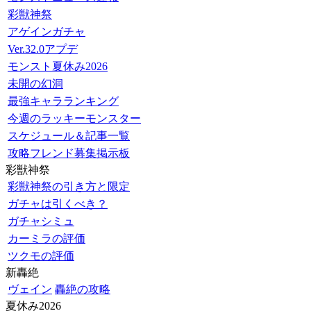
彩獣神祭
アゲインガチャ
Ver.32.0アプデ
モンスト夏休み2026
未開の幻洞
最強キャラランキング
今週のラッキーモンスター
スケジュール＆記事一覧
攻略フレンド募集掲示板
彩獣神祭
彩獣神祭の引き方と限定
ガチャは引くべき？
ガチャシミュ
カーミラの評価
ツクモの評価
新轟絶
ヴェイン
轟絶の攻略
夏休み2026