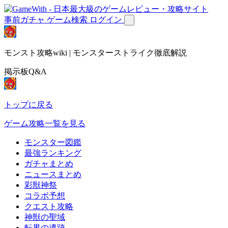
事前ガチャ
ゲーム検索
ログイン
モンスト攻略wiki | モンスターストライク徹底解説
掲示板Q&A
トップに戻る
ゲーム攻略一覧を見る
モンスター図鑑
最強ランキング
ガチャまとめ
ニュースまとめ
彩獣神祭
コラボ予想
クエスト攻略
神獣の聖域
転界の遺跡