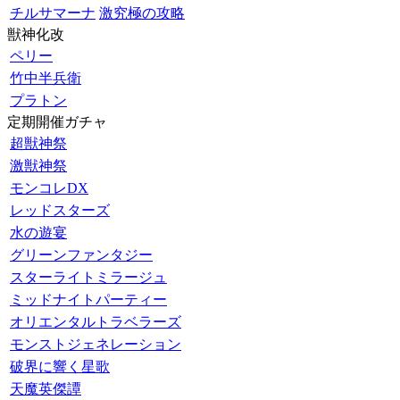
チルサマーナ
激究極の攻略
獣神化改
ペリー
竹中半兵衛
プラトン
定期開催ガチャ
超獣神祭
激獣神祭
モンコレDX
レッドスターズ
水の遊宴
グリーンファンタジー
スターライトミラージュ
ミッドナイトパーティー
オリエンタルトラベラーズ
モンストジェネレーション
破界に響く星歌
天魔英傑譚