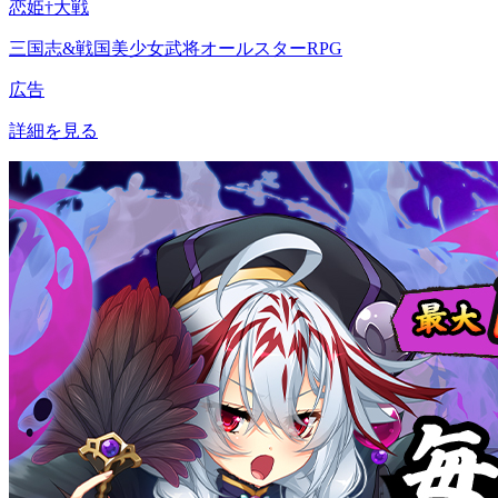
恋姫†大戦
三国志&戦国美少女武将オールスターRPG
広告
詳細を見る