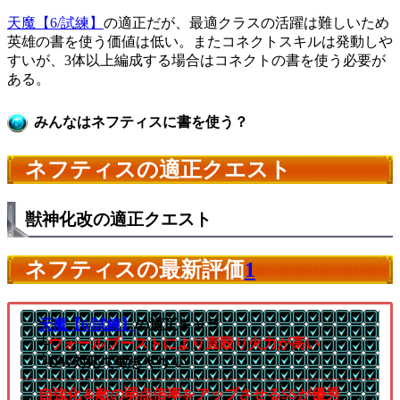
天魔【6/試練】
の適正だが、最適クラスの活躍は難しいため
英雄の書を使う価値は低い。またコネクトスキルは発動しや
すいが、3体以上編成する場合はコネクトの書を使う必要が
ある。
みんなはネフティスに書を使う？
ネフティスの適正クエスト
獣神化改の適正クエスト
ネフティスの最新評価
1
天魔【6/試練】
の適正キャラ
└
ウォールブーストにより直殴り火力が高い
└DW対応で動きやすい
自強化＆敵の弱点倍率をアップさせるSSが優秀