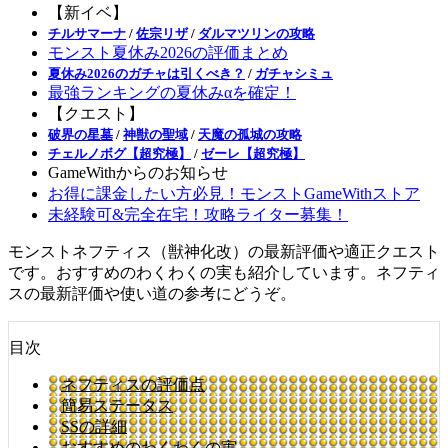
【新イベ】
チルサマーナ
/
佐宗リザ
/
ダルマツリンの攻略
モンスト夏休み2026の評価まとめ
夏休み2026のガチャは引くべき？
/
ガチャシミュ
最強ランキングの夏休みαを確定！
【クエスト】
破界の星墓
/
神獣の聖域
/
天魔の孤城の攻略
チェルノボグ【超究極】
/
ゼーレ【超究極】
GameWithからのお知らせ
お得に課金したい方必見！モンストGameWithストア
未経験可&完全在宅！攻略ライター募集！
モンストネフティス（獣神化改）の最新評価や適正クエスト
です。おすすめのわくわくの実も紹介しています。ネフティ
スの最新評価や使い道の参考にどうぞ。
目次
ネフティスの評価点
簡易ステータス
SSの詳細
おすすめのわくわくの実