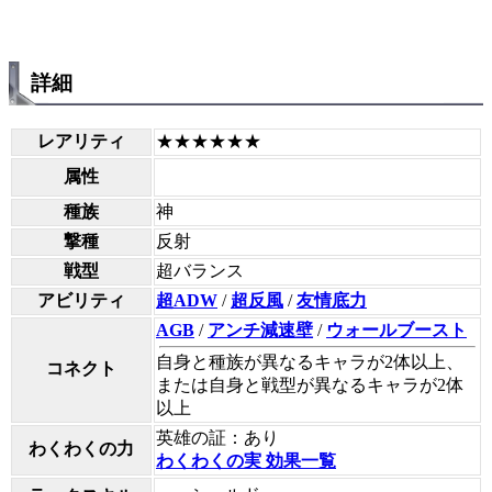
詳細
レアリティ
★★★★★★
属性
種族
神
撃種
反射
戦型
超バランス
アビリティ
超ADW
/
超反風
/
友情底力
AGB
/
アンチ減速壁
/
ウォールブースト
自身と種族が異なるキャラが2体以上、
コネクト
または自身と戦型が異なるキャラが2体
以上
英雄の証：あり
わくわくの力
わくわくの実 効果一覧