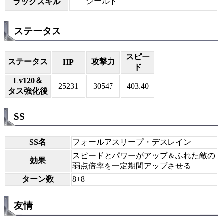
シールド
ラックスキル
ステータス
スピー
ステータス
攻撃力
HP
ド
Lv120＆
25231
30547
403.40
タス強化後
SS
SS名
フォールアスリープ・デスレイン
スピードとパワーがアップ＆ふれた敵の
効果
弱点倍率を一定期間アップさせる
ターン数
8+8
友情