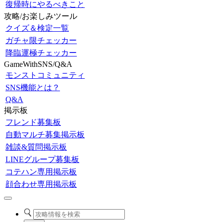
復帰時にやるべきこと
攻略/お楽しみツール
クイズ＆検定一覧
ガチャ限チェッカー
降臨運極チェッカー
GameWithSNS/Q&A
モンストコミュニティ
SNS機能とは？
Q&A
掲示板
フレンド募集板
自動マルチ募集掲示板
雑談&質問掲示板
LINEグループ募集板
コテハン専用掲示板
顔合わせ専用掲示板