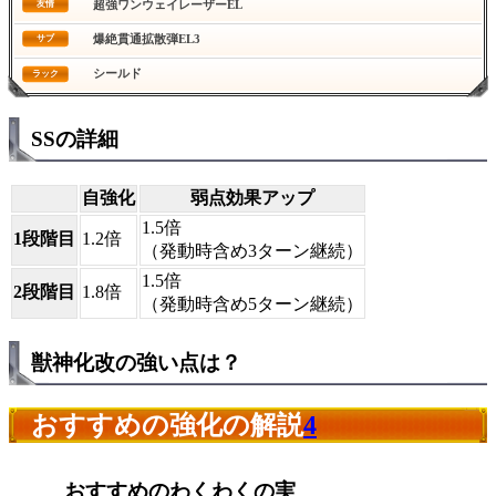
超強ワンウェイレーザーEL
友情
爆絶貫通拡散弾EL3
サブ
シールド
ラック
SSの詳細
自強化
弱点効果アップ
1.5倍
1段階目
1.2倍
（発動時含め3ターン継続）
1.5倍
2段階目
1.8倍
（発動時含め5ターン継続）
獣神化改の強い点は？
おすすめの強化の解説
4
おすすめのわくわくの実