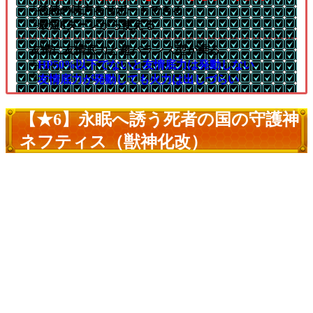
└後続の味方をサポートできる
└最短8ターンから使える
友情に友情底力と超バランス型が乗る
└
HP50%以下でないと友情底力は発動しない
└
友情底力が発動しても火力は出しづらい
【★6】永眠へ誘う死者の国の守護神
ネフティス（獣神化改）