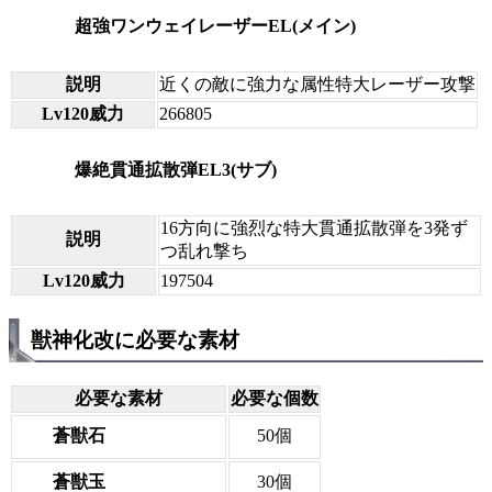
超強ワンウェイレーザーEL(メイン)
説明
近くの敵に強力な属性特大レーザー攻撃
Lv120威力
266805
爆絶貫通拡散弾EL3(サブ)
16方向に強烈な特大貫通拡散弾を3発ず
説明
つ乱れ撃ち
Lv120威力
197504
獣神化改に必要な素材
必要な素材
必要な個数
蒼獣石
50個
蒼獣玉
30個