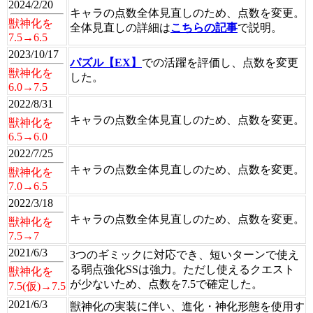
2024/2/20
キャラの点数全体見直しのため、点数を変更。
獣神化を
全体見直しの詳細は
こちらの記事
で説明。
7.5→6.5
2023/10/17
パズル【EX】
での活躍を評価し、点数を変更
獣神化を
した。
6.0→7.5
2022/8/31
キャラの点数全体見直しのため、点数を変更。
獣神化を
6.5→6.0
2022/7/25
キャラの点数全体見直しのため、点数を変更。
獣神化を
7.0→6.5
2022/3/18
キャラの点数全体見直しのため、点数を変更。
獣神化を
7.5→7
2021/6/3
3つのギミックに対応でき、短いターンで使え
る弱点強化SSは強力。ただし使えるクエスト
獣神化を
が少ないため、点数を7.5で確定した。
7.5(仮)→7.5
2021/6/3
獣神化の実装に伴い、進化・神化形態を使用す