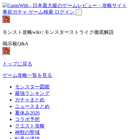
事前ガチャ
ゲーム検索
ログイン
モンスト攻略wiki | モンスターストライク徹底解説
掲示板Q&A
トップに戻る
ゲーム攻略一覧を見る
モンスター図鑑
最強ランキング
ガチャまとめ
ニュースまとめ
夏休み2026
コラボ予想
クエスト攻略
神獣の聖域
転界の遺跡