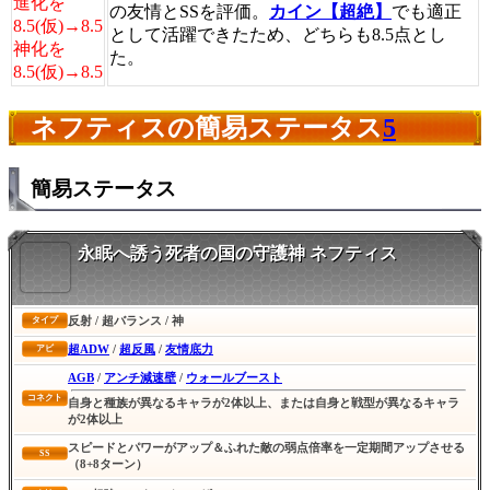
進化を
の友情とSSを評価。
カイン【超絶】
でも適正
8.5(仮)→8.5
として活躍できたため、どちらも8.5点とし
神化を
た。
8.5(仮)→8.5
ネフティスの簡易ステータス
5
簡易ステータス
永眠へ誘う死者の国の守護神 ネフティス
反射 / 超バランス / 神
タイプ
超ADW
/
超反風
/
友情底力
アビ
AGB
/
アンチ減速壁
/
ウォールブースト
コネクト
自身と種族が異なるキャラが2体以上、または自身と戦型が異なるキャラ
が2体以上
スピードとパワーがアップ＆ふれた敵の弱点倍率を一定期間アップさせる
SS
（8+8ターン）