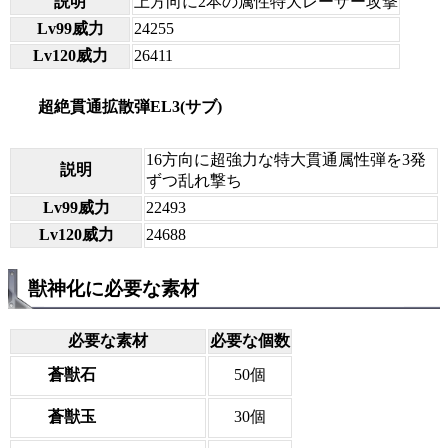
説明
上方向に2本の属性特大レーザー攻撃
Lv99威力
24255
Lv120威力
26411
超絶貫通拡散弾EL3(サブ)
16方向に超強力な特大貫通属性弾を3発
説明
ずつ乱れ撃ち
Lv99威力
22493
Lv120威力
24688
獣神化に必要な素材
必要な素材
必要な個数
蒼獣石
50個
蒼獣玉
30個