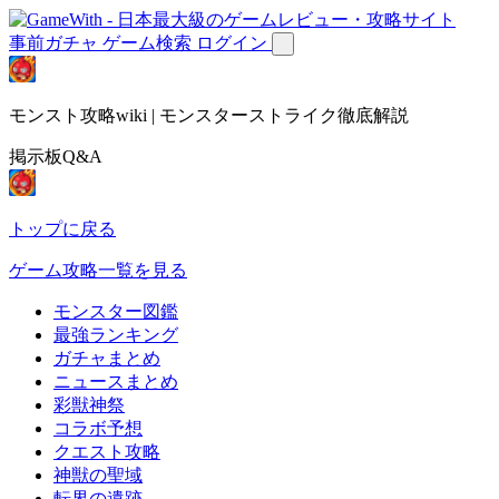
事前ガチャ
ゲーム検索
ログイン
モンスト攻略wiki | モンスターストライク徹底解説
掲示板Q&A
トップに戻る
ゲーム攻略一覧を見る
モンスター図鑑
最強ランキング
ガチャまとめ
ニュースまとめ
彩獣神祭
コラボ予想
クエスト攻略
神獣の聖域
転界の遺跡