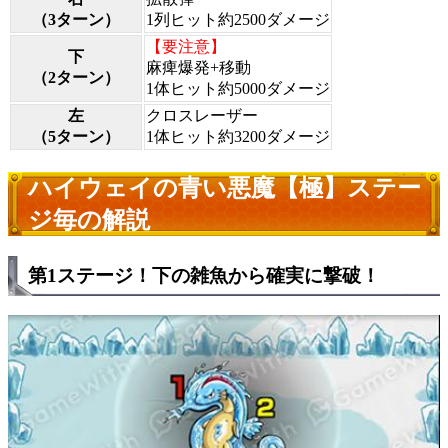
（3ターン）
1列ヒット約2500ダメージ
【要注意】
下
麻痺爆発+移動
（2ターン）
1体ヒット約5000ダメージ
左
クロスレーザー
（5ターン）
1体ヒット約3200ダメージ
ハイウェイの青い悪魔【極】ステー
ジ毎の解説
第1ステージ！下の雑魚から確実に撃破！