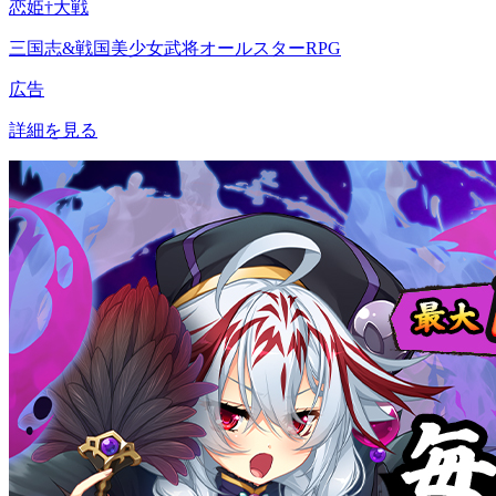
恋姫†大戦
三国志&戦国美少女武将オールスターRPG
広告
詳細を見る