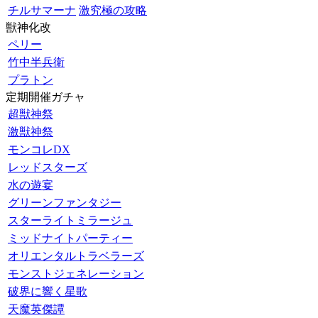
チルサマーナ
激究極の攻略
獣神化改
ペリー
竹中半兵衛
プラトン
定期開催ガチャ
超獣神祭
激獣神祭
モンコレDX
レッドスターズ
水の遊宴
グリーンファンタジー
スターライトミラージュ
ミッドナイトパーティー
オリエンタルトラベラーズ
モンストジェネレーション
破界に響く星歌
天魔英傑譚