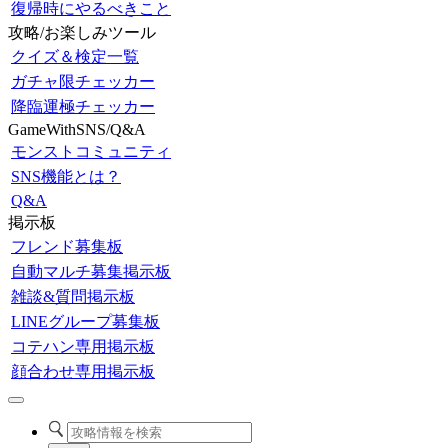
復帰時にやるべきこと
攻略/お楽しみツール
クイズ＆検定一覧
ガチャ限チェッカー
降臨運極チェッカー
GameWithSNS/Q&A
モンストコミュニティ
SNS機能とは？
Q&A
掲示板
フレンド募集板
自動マルチ募集掲示板
雑談&質問掲示板
LINEグループ募集板
コテハン専用掲示板
顔合わせ専用掲示板