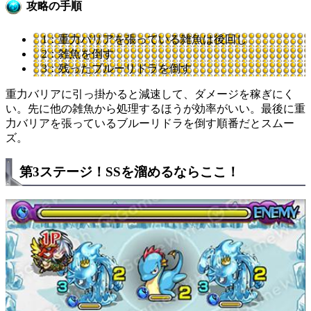
攻略の手順
1：重力バリアを張っている雑魚は後回し
2：雑魚を倒す
3：残ったブルーリドラを倒す
重力バリアに引っ掛かると減速して、ダメージを稼ぎにく
い。先に他の雑魚から処理するほうが効率がいい。最後に重
力バリアを張っているブルーリドラを倒す順番だとスムー
ズ。
第3ステージ！SSを溜めるならここ！