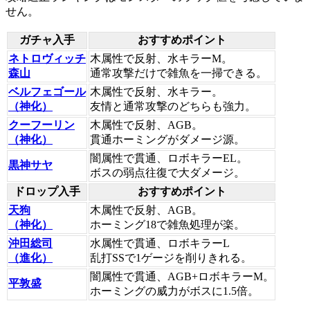
せん。
ガチャ入手
おすすめポイント
ネトロヴィッチ
木属性で反射、水キラーM。
森山
通常攻撃だけで雑魚を一掃できる。
ベルフェゴール
木属性で反射、水キラー。
（神化）
友情と通常攻撃のどちらも強力。
クーフーリン
木属性で反射、AGB。
（神化）
貫通ホーミングがダメージ源。
闇属性で貫通、ロボキラーEL。
黒神サヤ
ボスの弱点往復で大ダメージ。
ドロップ入手
おすすめポイント
天狗
木属性で反射、AGB。
（神化）
ホーミング18で雑魚処理が楽。
沖田総司
水属性で貫通、ロボキラーL
（進化）
乱打SSで1ゲージを削りきれる。
闇属性で貫通、AGB+ロボキラーM。
平敦盛
ホーミングの威力がボスに1.5倍。