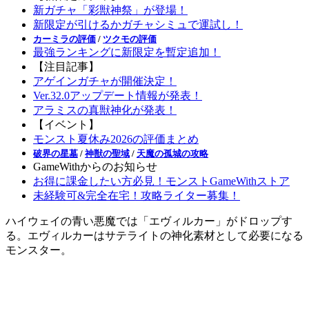
新ガチャ「彩獣神祭」が登場！
新限定が引けるかガチャシミュで運試し！
カーミラの評価
/
ツクモの評価
最強ランキングに新限定を暫定追加！
【注目記事】
アゲインガチャが開催決定！
Ver.32.0アップデート情報が発表！
アラミスの真獣神化が発表！
【イベント】
モンスト夏休み2026の評価まとめ
破界の星墓
/
神獣の聖域
/
天魔の孤城の攻略
GameWithからのお知らせ
お得に課金したい方必見！モンストGameWithストア
未経験可&完全在宅！攻略ライター募集！
ハイウェイの青い悪魔では「エヴィルカー」がドロップす
る。エヴィルカーはサテライトの神化素材として必要になる
モンスター。