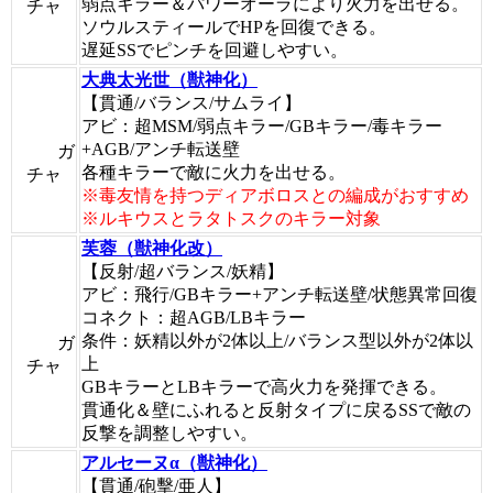
弱点キラー＆パワーオーラにより火力を出せる。
チャ
ソウルスティールでHPを回復できる。
遅延SSでピンチを回避しやすい。
大典太光世（獣神化）
【貫通/バランス/サムライ】
アビ：超MSM/弱点キラー/GBキラー/毒キラー
+AGB/アンチ転送壁
ガ
各種キラーで敵に火力を出せる。
チャ
※毒友情を持つディアボロスとの編成がおすすめ
※ルキウスとラタトスクのキラー対象
芙蓉（獣神化改）
【反射/超バランス/妖精】
アビ：飛行/GBキラー+アンチ転送壁/状態異常回復
コネクト：超AGB/LBキラー
条件：妖精以外が2体以上/バランス型以外が2体以
ガ
上
チャ
GBキラーとLBキラーで高火力を発揮できる。
貫通化＆壁にふれると反射タイプに戻るSSで敵の
反撃を調整しやすい。
アルセーヌα（獣神化）
【貫通/砲擊/亜人】