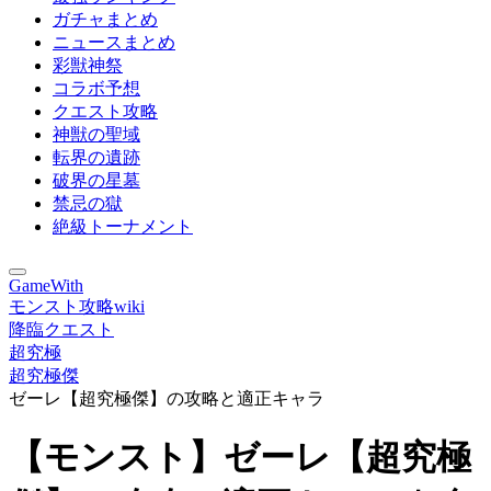
ガチャまとめ
ニュースまとめ
彩獣神祭
コラボ予想
クエスト攻略
神獣の聖域
転界の遺跡
破界の星墓
禁忌の獄
絶級トーナメント
GameWith
モンスト攻略wiki
降臨クエスト
超究極
超究極傑
ゼーレ【超究極傑】の攻略と適正キャラ
【モンスト】ゼーレ【超究極