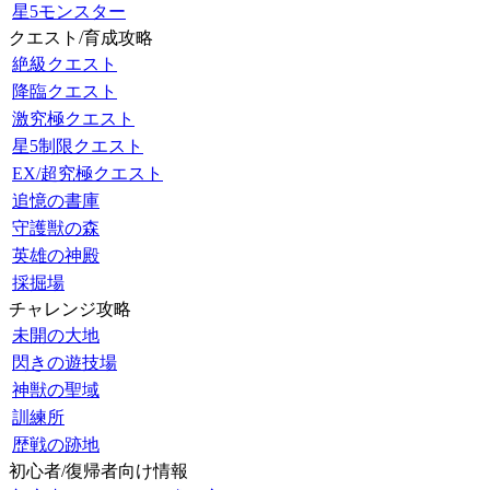
星5モンスター
クエスト/育成攻略
絶級クエスト
降臨クエスト
激究極クエスト
星5制限クエスト
EX/超究極クエスト
追憶の書庫
守護獣の森
英雄の神殿
採掘場
チャレンジ攻略
未開の大地
閃きの遊技場
神獣の聖域
訓練所
歴戦の跡地
初心者/復帰者向け情報