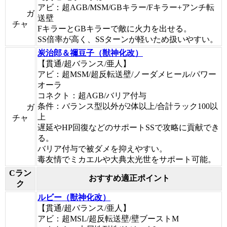
アビ：超AGB/MSM/GBキラー/Fキラー+アンチ転
ガ
送壁
チャ
FキラーとGBキラーで敵に火力を出せる。
SS倍率が高く、SSターンが軽いため扱いやすい。
炭治郎＆禰豆子（獣神化改）
【貫通/超バランス/亜人】
アビ：超MSM/超反転送壁/ノーダメヒール/パワー
オーラ
コネクト：超AGB/バリア付与
条件：バランス型以外が2体以上/合計ラック100以
ガ
上
チャ
遅延やHP回復などのサポートSSで攻略に貢献でき
る。
バリア付与で被ダメを抑えやすい。
毒友情でミカエルや大典太光世をサポート可能。
Cラン
おすすめ適正ポイント
ク
ルビー（獣神化改）
【貫通/超バランス/亜人】
アビ：超MSL/超反転送壁/壁ブーストM