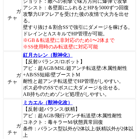
ショット：敵への初撃で味方方向に爆弾で攻撃
アシスト：各壁面にふれるとHPを5000ずつ回復
ガ
攻撃力UPフレアを受けた後の友情で火力を出せ
チャ
る。
壁すり抜け＆割合SSで強引にダメージを稼げる。
ドレインとAスキルでHP管理が可能。
※GB＆転送壁に非対応のため1〜2体まで
※SS使用時のみ転送壁に対応可能
紅月カレン（獣神化）
【反射/バランス/ロボット】
アビ：超AGB/MSL/超アンチ転送壁/木属性耐性
+AB/SS短縮/壁ブーストM
ガ
耐性と超アンチ転送壁でHP管理がしやすい。
チャ
ボス必中のSSでボスに大ダメージを出せる。
AB持ちのためゾンビ処理がしやすい。
ミカエル（獣神化改）
【反射/超バランス/妖精】
アビ：超AGB/飛行/アンチ転送壁/木属性耐性
コネクト：毒キラーM/状態異常回復
ガ
条件：バランス型以外が2体以上/妖精以外が2体以
チャ
上