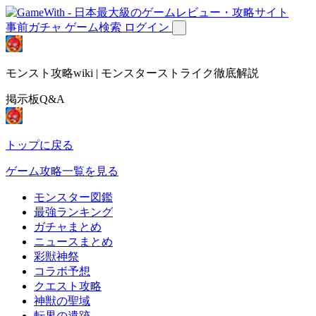
事前ガチャ
ゲーム検索
ログイン
モンスト攻略wiki | モンスターストライク徹底解説
掲示板Q&A
トップに戻る
ゲーム攻略一覧を見る
モンスター図鑑
最強ランキング
ガチャまとめ
ニュースまとめ
彩獣神祭
コラボ予想
クエスト攻略
神獣の聖域
転界の遺跡