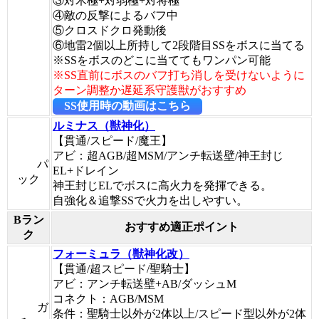
③対木極+対弱極+対将極
④敵の反撃によるバフ中
⑤クロスドクロ発動後
⑥地雷2個以上所持して2段階目SSをボスに当てる
※SSをボスのどこに当ててもワンパン可能
※SS直前にボスのバフ打ち消しを受けないように
ターン調整か遅延系守護獣がおすすめ
SS使用時の動画はこちら
ルミナス（獣神化）
【貫通/スピード/魔王】
アビ：超AGB/超MSM/アンチ転送壁/神王封じ
パ
EL+ドレイン
ック
神王封じELでボスに高火力を発揮できる。
自強化＆追撃SSで火力を出しやすい。
Bラン
おすすめ適正ポイント
ク
フォーミュラ（獣神化改）
【貫通/超スピード/聖騎士】
アビ：アンチ転送壁+AB/ダッシュM
コネクト：AGB/MSM
ガ
条件：聖騎士以外が2体以上/スピード型以外が2体