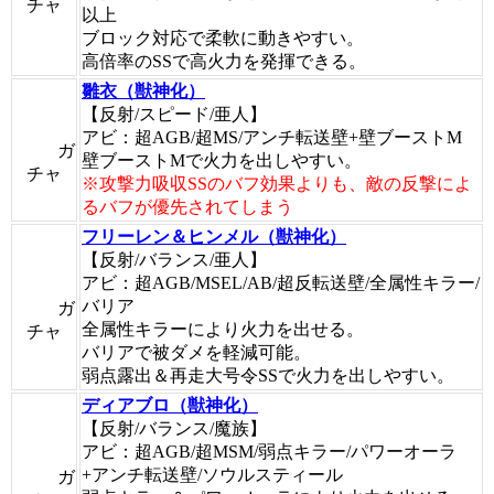
チャ
以上
ブロック対応で柔軟に動きやすい。
高倍率のSSで高火力を発揮できる。
雛衣（獣神化）
【反射/スピード/亜人】
アビ：超AGB/超MS/アンチ転送壁+壁ブーストM
ガ
壁ブーストMで火力を出しやすい。
チャ
※攻撃力吸収SSのバフ効果よりも、敵の反撃によ
るバフが優先されてしまう
フリーレン＆ヒンメル（獣神化）
【反射/バランス/亜人】
アビ：超AGB/MSEL/AB/超反転送壁/全属性キラー/
バリア
ガ
全属性キラーにより火力を出せる。
チャ
バリアで被ダメを軽減可能。
弱点露出＆再走大号令SSで火力を出しやすい。
ディアブロ（獣神化）
【反射/バランス/魔族】
アビ：超AGB/超MSM/弱点キラー/パワーオーラ
+アンチ転送壁/ソウルスティール
ガ