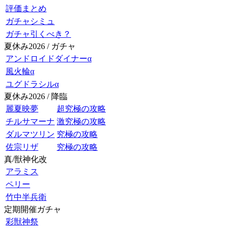
評価まとめ
ガチャシミュ
ガチャ引くべき？
夏休み2026 / ガチャ
アンドロイドダイナーα
風火輪α
ユグドラシルα
夏休み2026 / 降臨
麗夏映夢
超究極の攻略
チルサマーナ
激究極の攻略
ダルマツリン
究極の攻略
佐宗リザ
究極の攻略
真/獣神化改
アラミス
ペリー
竹中半兵衛
定期開催ガチャ
彩獣神祭