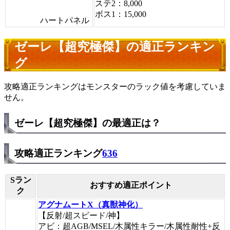
ステ2：8,000
ボス1：15,000
ハートパネル
ゼーレ【超究極傑】の適正ランキン
グ
攻略適正ランキングはモンスターのラック値を考慮していま
せん。
ゼーレ【超究極傑】の最適正は？
攻略適正ランキング
636
Sラン
おすすめ適正ポイント
ク
アグナムートX（真獣神化）
【反射/超スピード/神】
アビ：超AGB/MSEL/木属性キラー/木属性耐性+反