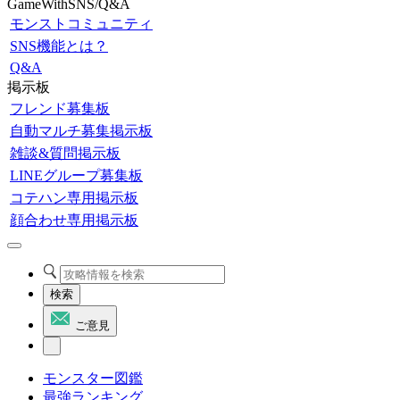
GameWithSNS/Q&A
モンストコミュニティ
SNS機能とは？
Q&A
掲示板
フレンド募集板
自動マルチ募集掲示板
雑談&質問掲示板
LINEグループ募集板
コテハン専用掲示板
顔合わせ専用掲示板
検索
ご意見
モンスター図鑑
最強ランキング