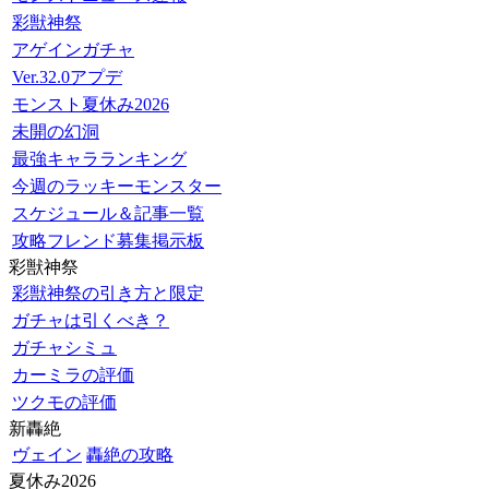
彩獣神祭
アゲインガチャ
Ver.32.0アプデ
モンスト夏休み2026
未開の幻洞
最強キャラランキング
今週のラッキーモンスター
スケジュール＆記事一覧
攻略フレンド募集掲示板
彩獣神祭
彩獣神祭の引き方と限定
ガチャは引くべき？
ガチャシミュ
カーミラの評価
ツクモの評価
新轟絶
ヴェイン
轟絶の攻略
夏休み2026