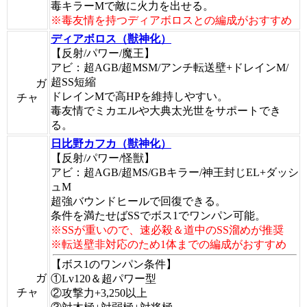
毒キラーMで敵に火力を出せる。
※毒友情を持つディアボロスとの編成がおすすめ
ディアボロス（獣神化）
【反射/パワー/魔王】
アビ：超AGB/超MSM/アンチ転送壁+ドレインM/
超SS短縮
ガ
ドレインMで高HPを維持しやすい。
チャ
毒友情でミカエルや大典太光世をサポートでき
る。
日比野カフカ（獣神化）
【反射/パワー/怪獣】
アビ：超AGB/超MS/GBキラー/神王封じEL+ダッシ
ュM
超強バウンドヒールで回復できる。
条件を満たせばSSでボス1でワンパン可能。
※SSが重いので、速必殺＆道中のSS溜めが推奨
※転送壁非対応のため1体までの編成がおすすめ
【ボス1のワンパン条件】
ガ
①Lv120＆超パワー型
チャ
②攻撃力+3,250以上