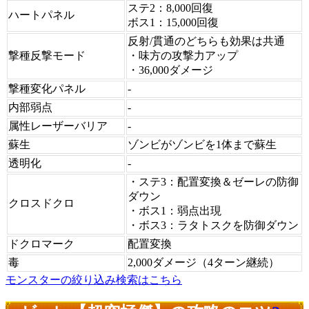
ステ2：8,000回復
ハートパネル
ボス1：15,000回復
反射/貫通のどちらも効果は共通
撃種反撃モード
・味方の攻撃力アップ
・36,000ダメージ
撃種変化パネル
-
内部弱点
-
属性レーザーバリア
-
蘇生
ゾンビがゾンビを1体まで蘇生
透明化
-
・ステ3：配置変換＆ゼーレの防御
ダウン
クロスドクロ
・ボス1：弱点出現
・ボス3：ラタトスクを防御ダウン
ドクロマーク
配置変換
毒
2,000ダメージ（4ターン継続）
モンスターの絞り込み検索はこちら