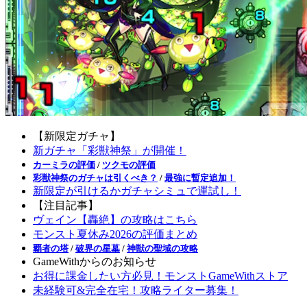
【新限定ガチャ】
新ガチャ「彩獣神祭」が開催！
カーミラの評価
/
ツクモの評価
彩獣神祭のガチャは引くべき？
/
最強に暫定追加！
新限定が引けるかガチャシミュで運試し！
【注目記事】
ヴェイン【轟絶】の攻略はこちら
モンスト夏休み2026の評価まとめ
覇者の塔
/
破界の星墓
/
神獣の聖域の攻略
GameWithからのお知らせ
お得に課金したい方必見！モンストGameWithストア
未経験可&完全在宅！攻略ライター募集！