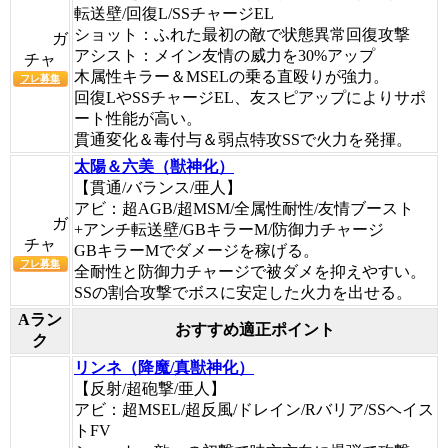
転送壁/回復L/SSチャージEL
ショット：ふれた最初の敵で状態異常回復攻撃
ガ
アシスト：メイン友情の威力を30%アップ
チャ
木属性キラー＆MSELの乗る直殴りが強力。
フレ募集
回復LやSSチャージEL、友スピアップによりサポ
ート性能が高い。
貫通変化＆毒付与＆弱点特攻SSで火力を発揮。
太陽＆六美（獣神化）
【貫通/バランス/亜人】
アビ：超AGB/超MSM/全属性耐性/友情ブースト
ガ
+アンチ転送壁/GBキラーM/防御力チャージ
チャ
GBキラーMでダメージを稼げる。
フレ募集
全耐性と防御力チャージで被ダメを抑えやすい。
SSの割合攻撃でボスに安定した火力を出せる。
Aラン
おすすめ適正ポイント
ク
リンネ（降魔/真獣神化）
【反射/超砲撃/亜人】
アビ：超MSEL/超反風/ドレイン/Rバリア/SSヘイス
トFV