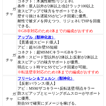
コネクト：木属性耐性/リジェネL
条件：亜人以外が2体以上/合計ラック100以上
ガ
攻スピアップで味方をサポートできる。
チャ
壁すり抜け＆遅延SSがピンチ回避に優秀。
耐性で被ダメを抑えつつ、リジェネLでHPを回復
できる。
※GB非対応のため1体までの編成がおすすめ
アップル（獣神化改）
【貫通/超スピード/亜人】
アビ：超AGB/壁SS短縮
コネクト：超MSM/Cキラー/GBキラー
ガ
条件：スピード型以外が2体以上/反射が2体以上
チャ
友スピアップの味方サポートが優秀。
弱点ヒット時マヒSSでピンチ回避が可能。
※転送壁非対応のため1体までの編成がおすすめ
フリーレン＆フェルン（獣神化）
【反射/バランス/亜人】
アビ：MSM/ザコキラー+反転送壁/弱点キラー
防スピアップとヒーリングボムスローがサポート
ガ
に優秀。
チャ
割合SSで確実にダメージを稼げる。