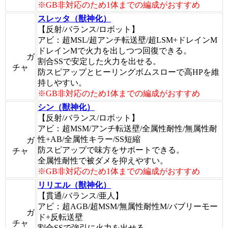
※GB非対応のため1体までの編成がおすすめ
スレッタ（獣神化）
【反射/バランス/ロボット】
アビ：超MSL/超アンチ転送壁/超LSM+ドレインM
ドレインMで火力を出しつつ回復できる。
ガ
割合SSで安定した火力を出せる。
チャ
防スピアップとヒーリングボムスローで高HPを維
持しやすい。
※GB非対応のため1体までの編成がおすすめ
シン（獣神化）
【反射/バランス/ロボット】
アビ：超MSM/アンチ転送壁/全属性耐性/無属性耐
性+AB/全属性キラー/SS短縮
ガ
防スピアップで味方をサポートできる。
チャ
全属性耐性で被ダメを抑えやすい。
※GB非対応のため1体までの編成がおすすめ
リリエル（獣神化）
【貫通/バランス/亜人】
アビ：超AGB/超MSM/無属性耐性M/バブリーモー
ガ
ド+反転送壁
チャ
割合SSで強引に火力を出せる。